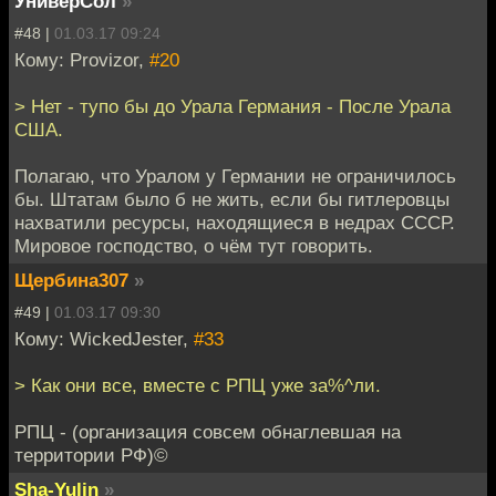
УниверСол
»
#48 |
01.03.17 09:24
Кому: Provizor,
#20
> Нет - тупо бы до Урала Германия - После Урала
США.
Полагаю, что Уралом у Германии не ограничилось
бы. Штатам было б не жить, если бы гитлеровцы
нахватили ресурсы, находящиеся в недрах СССР.
Мировое господство, о чём тут говорить.
Щербина307
»
#49 |
01.03.17 09:30
Кому: WickedJester,
#33
> Как они все, вместе с РПЦ уже за%^ли.
РПЦ - (организация совсем обнаглевшая на
территории РФ)©
Sha-Yulin
»