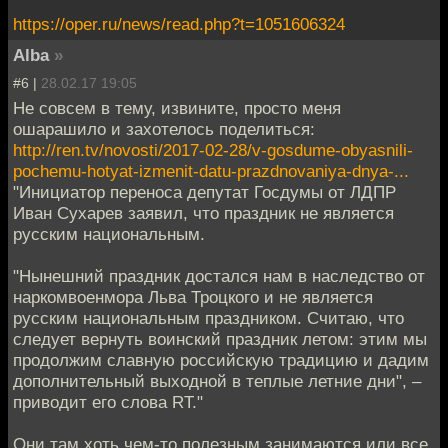
https://oper.ru/news/read.php?t=1051606324
Alba
»
#6 |
28.02.17 19:05
Не совсем в тему, извините, просто меня
ошарашило и захотелось поделиться:
http://ren.tv/novosti/2017-02-28/v-gosdume-obyasnili-
pochemu-hotyat-izmenit-datu-prazdnovaniya-dnya-...
"Инициатор переноса депутат Госдумы от ЛДПР
Иван Сухарев заявил, что праздник не является
русским национальным.
"Нынешний праздник достался нам в наследство от
наркомвоенмора Льва Троцкого и не является
русским национальным праздником. Считаю, что
следует вернуть воинский праздник летом: этим мы
продолжим славную российскую традицию и дадим
дополнительный выходной в теплые летние дни", –
приводит его слова RT."
Они там хоть чем-то полезным занимаются или все