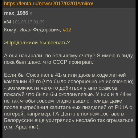
https://lenta.ru/news/2017/03/01/vniiro/
max_1986
»
#34 |
01.03.17 01:39
Кому: Иван Федорович,
#12
>Продолжили бы воевать?
А они начинали, по большому счету? Я имею в виду,
пока был шанс, что СССР проиграет.
Если бы Союз пал в 41-м или даже в ходе летней
кампании 42-го (что было совершенно не исключено)
- возможности чего-то добиться у англосаксов
пожалуй что были бы околонулевые. У них и в 44-м
не так чтобы совсем гладко вышло, немцы даже
после выгребания капитальных пиздюлей от РККА с
потерей, например, ГА Центр в полном составе в
Белоруссии еще ухитрялись неслабо так огрызаться
(см. Арденны).