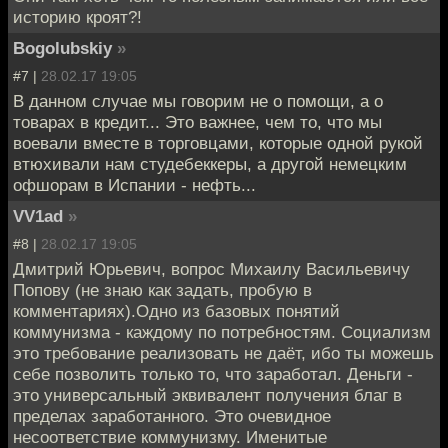
историю кроят?!
Bogolubskiy
»
#7 |
28.02.17 19:05
В данном случае мы говорим не о помощи, а о
товарах в кредит... Это важнее, чем то, что мы
воевали вместе в торговцами, которые одной рукой
втюхивали нам студебеккеры, а другой немецким
офшорам в Испании - нефть...
VV1ad
»
#8 |
28.02.17 19:05
Дмитрий Юрьевич, вопрос Михаилу Васильевичу
Попову (не знаю как задать, пробую в
комментариях).Одно из базовых понятий
коммунизма - каждому по потребностям. Социализм
это требование реализовать не даёт, ибо ты можешь
себе позволить только то, что заработал. Деньги -
это универсальный эквивалент получения благ в
пределах заработанного. Это очевидное
несоответствие коммунизму. Именитые