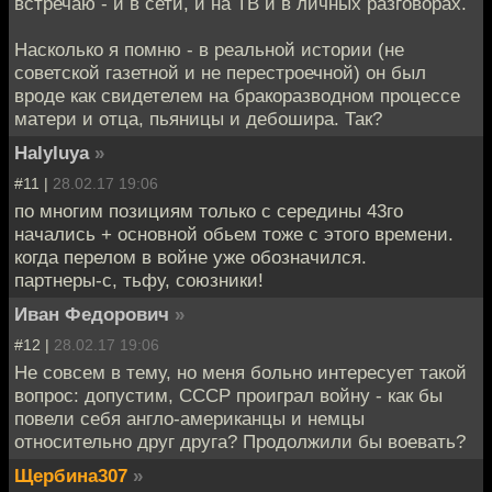
встречаю - и в сети, и на ТВ и в личных разговорах.
Насколько я помню - в реальной истории (не
советской газетной и не перестроечной) он был
вроде как свидетелем на бракоразводном процессе
матери и отца, пьяницы и дебошира. Так?
Halyluya
»
#11 |
28.02.17 19:06
по многим позициям только с середины 43го
начались + основной обьем тоже с этого времени.
когда перелом в войне уже обозначился.
партнеры-с, тьфу, союзники!
Иван Федорович
»
#12 |
28.02.17 19:06
Не совсем в тему, но меня больно интересует такой
вопрос: допустим, СССР проиграл войну - как бы
повели себя англо-американцы и немцы
относительно друг друга? Продолжили бы воевать?
Щербина307
»