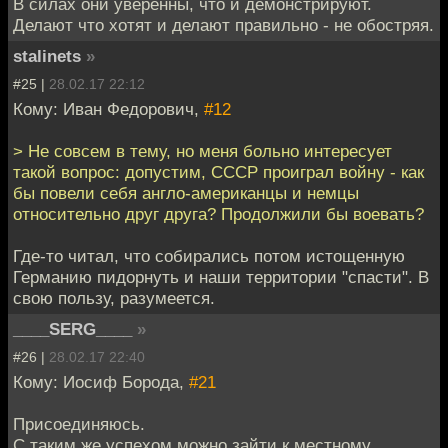
В силах они уверенны, что и демонстрируют.
Делают что хотят и делают правильно - не обостряя.
stalinets
»
#25 |
28.02.17 22:12
Кому: Иван Федорович,
#12
> Не совсем в тему, но меня больно интересует
такой вопрос: допустим, СССР проиграл войну - как
бы повели себя англо-американцы и немцы
относительно друг друга? Продолжили бы воевать?
Где-то читал, что собирались потом истощенную
Германию пидорнуть и наши территории "спасти". В
свою пользу, разумеется.
____SERG____
»
#26 |
28.02.17 22:40
Кому: Иосиф Борода,
#21
Присоединяюсь.
С таким же успехом можно зайти к местному