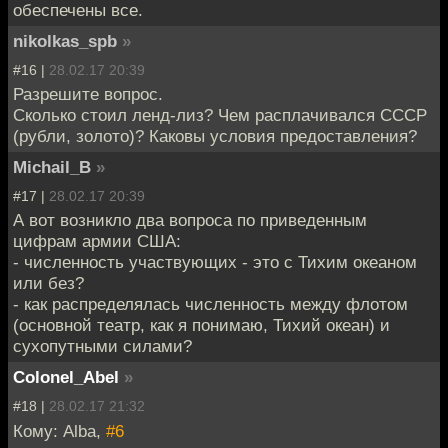
обеспечены все.
nikolkas_spb
»
#16 |
28.02.17 20:39
Разрешите вопрос.
Сколько стоил ленд-лиз? Чем расплачивался СССР
(рубли, золото)? Каковы условия предоставления?
Michail_B
»
#17 |
28.02.17 20:39
А вот возникло два вопроса по приведенным
цифрам армии США:
- численность участвующих - это с Тихим океаном
или без?
- как распределялась численность между флотом
(основной театр, как я понимаю, Тихий океан) и
сухопутными силами?
Colonel_Abel
»
#18 |
28.02.17 21:32
Кому: Alba,
#6