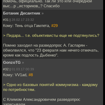
помочь, официально. Так ли это или очередной
выс...р ,,историков,,? Спасибо
Ботаник Десантник
»
#31 |
28.02.17 23:32
Кому: Тень отца Гамлета,
#29
> Пидара... т.е. объективисты еще не подтянулись?
Помню заходил на разведопрос А. Гаспарян -
обмолвился, что "23 февраля нам нечего отмечать,
кроме как подлость Дыбенко".
GonzoTG
»
#32 |
01.03.17 00:39
Кому: VV1ad,
#8
> Одно из базовых понятий коммунизма - каждому
по потребностям.
С Климом Александровичем разведопрос
записывали.