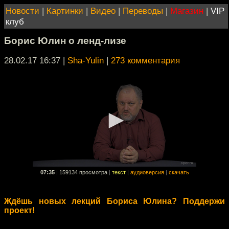
Новости
|
Картинки
|
Видео
|
Переводы
|
Магазин
|
VIP
клуб
Борис Юлин о ленд-лизе
28.02.17 16:37
|
Sha-Yulin
|
273 комментария
07:35
|
159134 просмотра
|
текст
|
аудиоверсия
|
скачать
Ждёшь новых лекций Бориса Юлина? Поддержи
проект!