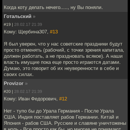
Когда коту делать нечего....., ну Вы поняли.
Готальский
»
#19 |
28.02.17 21:39
Кому: Щербина307,
#13
Я был уверен, что у нас советские праздники будут
просто отменять (рабочий, с точки зрения капитала,
должен работать, а не праздновать всякое). А наши
власть имущие пока еще просто играются датами.
Думаю, это говорит об их неуверенности в себе и
своих силах.
Provizor
»
#20 |
28.02.17 21:39
Кому: Иван Федорович,
#12
Нет - тупо бы до Урала Германия - После Урала
США. Индия поставляет рабов Германии. Китай и
Япония - рабов США. Русские и славяне уничтожены
в ноль - Все просто как бы, но многие не понимают.