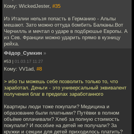
Кому: WickedJester,
#35
Из Италии нельзя попасть в Германию - Альпы
мешают. Зато можно оттуда бомбить Балканы.Вот
Черчилль и мечтал о ударе в подбрюшье Европы. А
из Сев. Франции можно ударить прямо в кузницу
рейха.
Фёдор_Сумкин
»
#53 |
01.03.17 11:27
Кому: VV1ad,
#8
> ибо ты можешь себе позволить только то, что
заработал. Деньги - это универсальный эквивалент
получения благ в пределах заработанного
Квартиры люди тоже покупали? Медицина и
образование были платными? Путёвки в полном
объёме оплачивали? Хлеб за полную стоимость
покупали? И пособие на детей не получали? За
кружки и секции для детей приходилось платить?