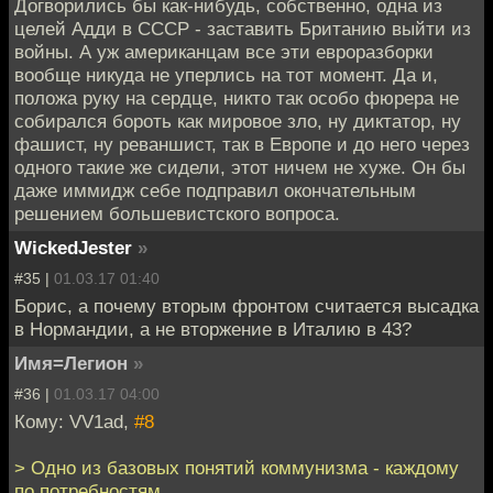
Догворились бы как-нибудь, собственно, одна из
целей Адди в СССР - заставить Британию выйти из
войны. А уж американцам все эти евроразборки
вообще никуда не уперлись на тот момент. Да и,
положа руку на сердце, никто так особо фюрера не
собирался бороть как мировое зло, ну диктатор, ну
фашист, ну реваншист, так в Европе и до него через
одного такие же сидели, этот ничем не хуже. Он бы
даже иммидж себе подправил окончательным
решением большевистского вопроса.
WickedJester
»
#35 |
01.03.17 01:40
Борис, а почему вторым фронтом считается высадка
в Нормандии, а не вторжение в Италию в 43?
Имя=Легион
»
#36 |
01.03.17 04:00
Кому: VV1ad,
#8
> Одно из базовых понятий коммунизма - каждому
по потребностям.