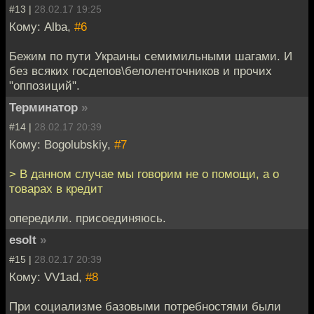
#13 |
28.02.17 19:25
Кому: Alba,
#6
Бежим по пути Украины семимильными шагами. И
без всяких госдепов\белоленточников и прочих
"оппозиций".
Терминатор
»
#14 |
28.02.17 20:39
Кому: Bogolubskiy,
#7
> В данном случае мы говорим не о помощи, а о
товарах в кредит
опередили. присоединяюсь.
esolt
»
#15 |
28.02.17 20:39
Кому: VV1ad,
#8
При социализме базовыми потребностями были