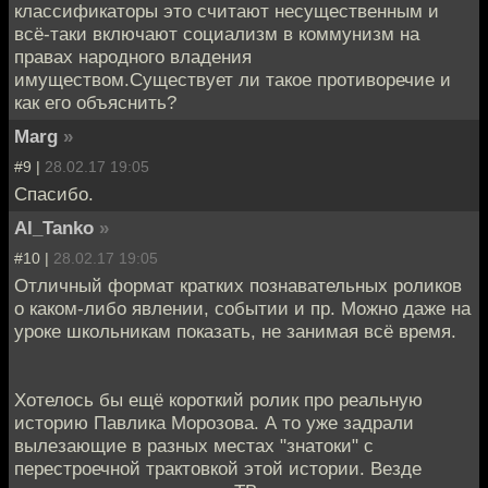
классификаторы это считают несущественным и
всё-таки включают социализм в коммунизм на
правах народного владения
имуществом.Существует ли такое противоречие и
как его объяснить?
Marg
»
#9 |
28.02.17 19:05
Спасибо.
Al_Tanko
»
#10 |
28.02.17 19:05
Отличный формат кратких познавательных роликов
о каком-либо явлении, событии и пр. Можно даже на
уроке школьникам показать, не занимая всё время.
Хотелось бы ещё короткий ролик про реальную
историю Павлика Морозова. А то уже задрали
вылезающие в разных местах "знатоки" с
перестроечной трактовкой этой истории. Везде