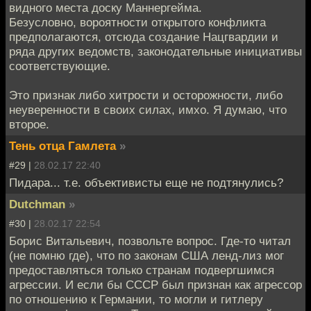
видного места доску Маннергейма.
Безусловно, вороятности открытого конфликта
предполагаются, отсюда создание Нацгвардии и
ряда других ведомств, законодательные инициативы
соответствующие.
Это признак либо хитрости и осторожности, либо
неуверенности в своих силах, имхо. Я думаю, что
второе.
Тень отца Гамлета
»
#29 |
28.02.17 22:40
Пидара... т.е. объективисты еще не подтянулись?
Dutchman
»
#30 |
28.02.17 22:54
Борис Витальевич, позвольте вопрос. Где-то читал
(не помню где), что по законам США ленд-лиз мог
предоставляться только странам подвергшимся
агрессии. И если бы СССР был признан как агрессор
по отношению к Германии, то могли и гитлеру