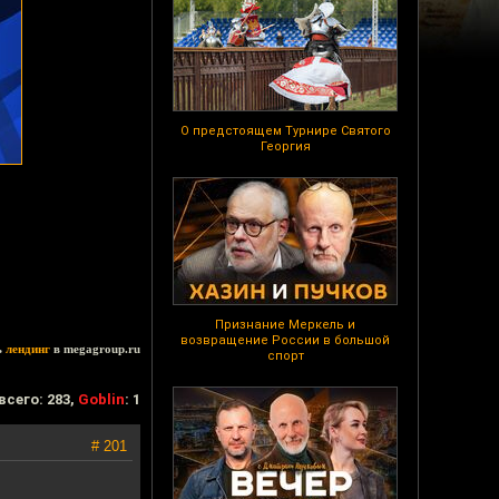
О предстоящем Турнире Святого
Георгия
Признание Меркель и
возвращение России в большой
ь
лендинг
в megagroup.ru
спорт
всего: 283,
Goblin
: 1
# 201