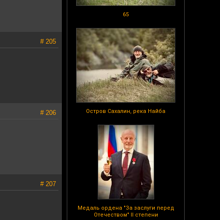
65
# 205
Остров Сахалин, река Найба
# 206
# 207
Медаль ордена "За заслуги перед
Отечеством" II степени