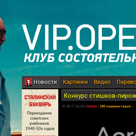
Картинки
Видео
Перев
Новости
Конкурс стишков-пирож
31.03.17 22:43 |
Goblin
|
283 комментария
»