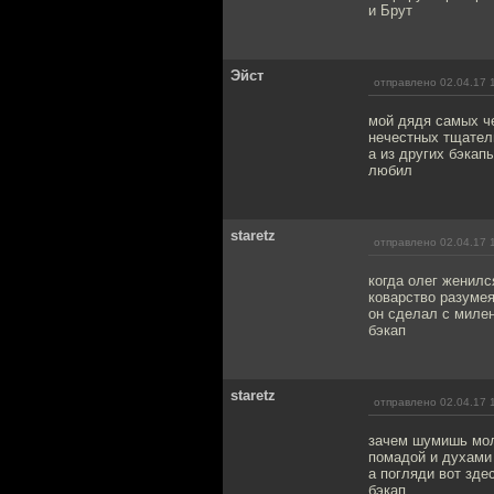
и Брут
Эйст
отправлено 02.04.17 
мой дядя самых ч
нечестных тщател
а из других бэкап
любил
staretz
отправлено 02.04.17 
когда олег женилс
коварство разумея
он сделал с миле
бэкап
staretz
отправлено 02.04.17 
зачем шумишь мол
помадой и духами
а погляди вот зде
бэкап