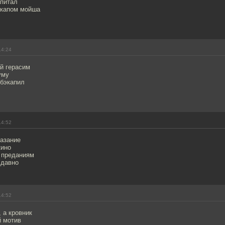
апитал
экапом мойша
14:24
й герасим
уму
 бэкапил
14:52
казание
кино
 преданиям
 давно
14:52
, а кровник
й мотив