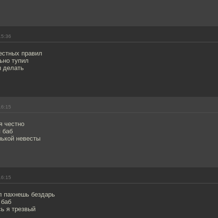
15:36
естных правил
ьно тупил
ы делать
16:15
я честно
 баб
нькой невесты
16:15
 пахнешь бездарь
 баб
сь я трезвый