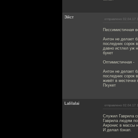
Эйст
отправлено 02.04.17 
Пессимистичная в
Антон не делает 
последних сорок 
давно истлел уж н
букет
Оптимистичная -
Антон не делает 
последних сорок 
живёт в местечке 
Пхукет
Lalilalai
отправлено 02.04.17 
Служил Гаврила с
Гаврила людям по
Акронис в массы 
И делал бэкап.