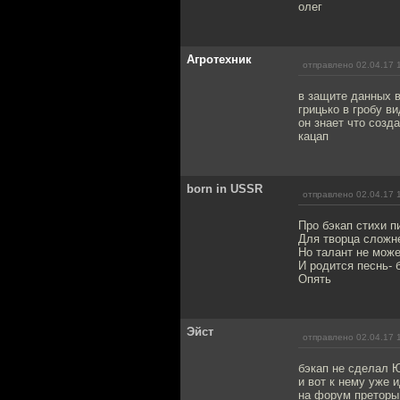
олег
Агротехник
отправлено 02.04.17 
в защите данных 
грицько в гробу в
он знает что созда
кацап
bоrn in USSR
отправлено 02.04.17 
Про бэкап стихи п
Для творца сложн
Но талант не може
И родится песнь-
Опять
Эйст
отправлено 02.04.17 
бэкап не сделал 
и вот к нему уже 
на форум преторы