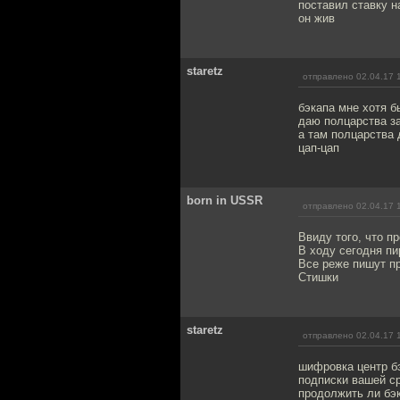
поставил ставку н
он жив
staretz
отправлено 02.04.17 
бэкапа мне хотя 
даю полцарства за
а там полцарства
цап-цап
bоrn in USSR
отправлено 02.04.17 
Ввиду того, что п
В ходу сегодня п
Все реже пишут п
Стишки
staretz
отправлено 02.04.17 
шифровка центр б
подписки вашей ср
продолжить ли бэк