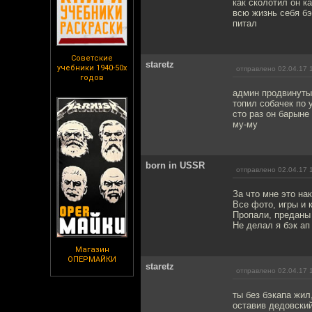
как сколотил он к
всю жизнь себя б
питал
Советские
staretz
учебники 1940-50х
отправлено 02.04.17 
годов
админ продвинуты
топил собачек по 
сто раз он барыне
му-му
bоrn in USSR
отправлено 02.04.17 
За что мне это на
Все фото, игры и 
Пропали, преданы
Не делал я бэк ап
Магазин
ОПЕРМАЙКИ
staretz
отправлено 02.04.17 
ты без бэкапа жил
оставив дедовски