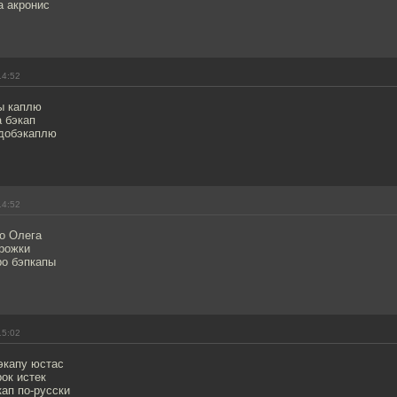
а акронис
14:52
бы каплю
 бэкап
 добэкаплю
14:52
ро Олега
ирожки
ро бэпкапы
15:02
экапу юстас
ок истек
ап по-русски