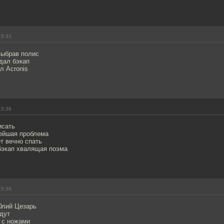
15:33
выбрав полис
идал бэкап
л Acronis
15:36
исать
ейшая проблема
т вечно спать
 бэкап хвалящая поэма
15:36
Юлий Цезарь
идут
 с ножами