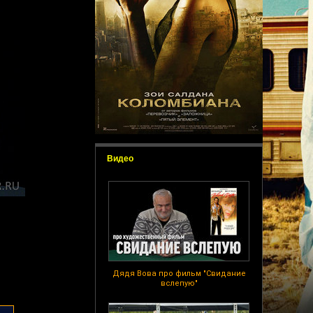
Видео
Дядя Вова про фильм "Свидание
вслепую"