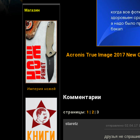
Магазин
Acronis True Image 2017 New 
Империя ножей
Комментарии
cтраницы:
1
|
2
| 3
staretz
отправлено 02.04.17 
друзья не спраши