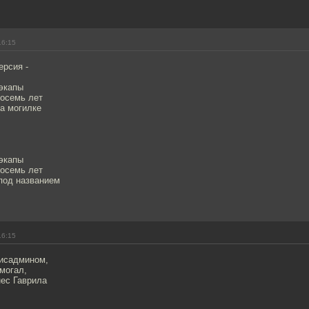
16:15
ерсия -
бэкапы
восемь лет
а могилке
бэкапы
восемь лет
под названием
16:15
исадмином,
могал,
нес Гаврила