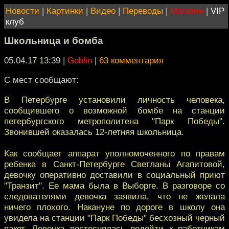
Новости
|
Картинки
|
Видео
|
Переводы
|
Магазин
|
VIP
клуб
Школьница и бомба
05.04.17 13:39
|
Goblin
|
63 комментария
С мест сообщают:
В Петербурге установили личность человека,
сообщившего о возможной бомбе на станции
петербургского метрополитена "Парк Победы".
Звонившей оказалась 12-летняя школьница.
Как сообщает аппарат уполномоченного по правам
ребенка в Санкт-Петербурге Светланы Агапитовой,
девочку оперативно доставили в социальный приют
"Транзит". Ее мама была в Выборге. В разговоре со
следователями девочка заявила, что не желала
ничего плохого. Накануне по дороге в школу она
увидела на станции "Парк Победы" бесхозный черный
пакет. Девочка постеснялась подойти к работникам