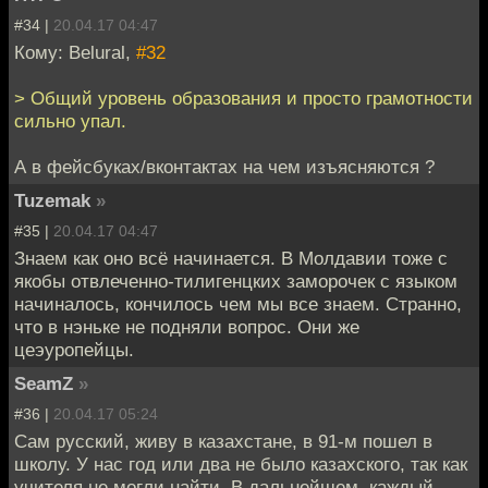
#34 |
20.04.17 04:47
Кому: Belural,
#32
> Общий уровень образования и просто грамотности
сильно упал.
А в фейсбуках/вконтактах на чем изъясняются ?
Tuzemak
»
#35 |
20.04.17 04:47
Знаем как оно всё начинается. В Молдавии тоже с
якобы отвлеченно-тилигенцких заморочек с языком
начиналось, кончилось чем мы все знаем. Странно,
что в нэньке не подняли вопрос. Они же
цеэуропейцы.
SeamZ
»
#36 |
20.04.17 05:24
Сам русский, живу в казахстане, в 91-м пошел в
школу. У нас год или два не было казахского, так как
учителя не могли найти. В дальнейшем, каждый