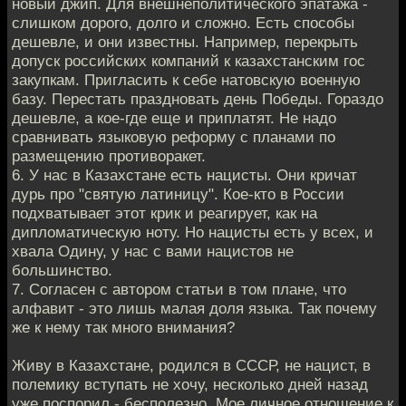
новый джип. Для внешнеполитического эпатажа -
слишком дорого, долго и сложно. Есть способы
дешевле, и они известны. Например, перекрыть
допуск российских компаний к казахстанским гос
закупкам. Пригласить к себе натовскую военную
базу. Перестать праздновать день Победы. Гораздо
дешевле, а кое-где еще и приплатят. Не надо
сравнивать языковую реформу с планами по
размещению противоракет.
6. У нас в Казахстане есть нацисты. Они кричат
дурь про "святую латиницу". Кое-кто в России
подхватывает этот крик и реагирует, как на
дипломатическую ноту. Но нацисты есть у всех, и
хвала Одину, у нас с вами нацистов не
большинство.
7. Согласен с автором статьи в том плане, что
алфавит - это лишь малая доля языка. Так почему
же к нему так много внимания?
Живу в Казахстане, родился в СССР, не нацист, в
полемику вступать не хочу, несколько дней назад
уже поспорил - бесполезно. Мое личное отношение к