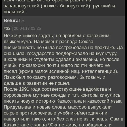
западнорусский (позже - белорусский), русский и
польский.
Belural
»
#32 |
20.04.17 03:25
Не хочу никого задеть, но проблем с казахским
языком куча. На момент распада Союза
письменность не была востребована на практике. Да
она была, государство поддерживало нацкультуру,
школьники и студенты сдавали экзамены, но после
учебы по-казахски почти никто почти ничего не
писал (кроме малочисленной нац. интеллегенции).
Язык был по факту разговорным, бытовым, и
дальше в развитии не пошел.
После 1991 года соответствующие ведомства и
соросовские мутные фонды и т.п. конторы кинулись
писать новую историю Казахстана и казахский язык.
Придумывали новые слова, массово выпускали
сырые противоречивые учебники/методички и
наворотили такого, что без слез не взглянешь. Сам в
Казахстане с конца 90-х не живу, но общаюсь, и