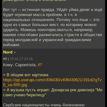
Вот тут -- истинная правда. Уйдёт уйма денег и ещё
будет огромная масса проблем, в т.ч. в
национальных отношениях. Потому что язык -- это
одно из самых больных мест, по которому можно
ударить. Можешь поинтересоваться, например,
какими способами разжигались страсти в обществе
перед молдавской и украинской гражданскими
войнами.
Nord
»
#9 |
19.04.17 23:28
Кому: Capoeirista,
#7
> В общем вот картинка
https://pp.userapi.com/c836430/v836430621/191d2/gTv
E_xe-RRI.jpg
> А музыка пусть играет: Динарска рок дивизиjа "Ми
само учимо ћирилицу"
Сербские националисты очень болезненно