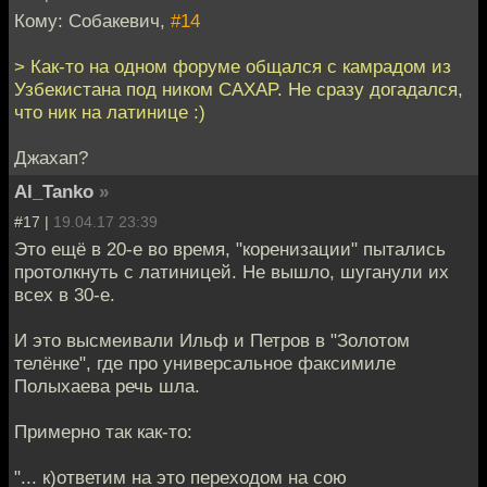
Кому: Собакевич,
#14
> Как-то на одном форуме общался с камрадом из
Узбекистана под ником CAXAP. Не сразу догадался,
что ник на латинице :)
Джахап?
Al_Tanko
»
#17 |
19.04.17 23:39
Это ещё в 20-е во время, "коренизации" пытались
протолкнуть с латиницей. Не вышло, шуганули их
всех в 30-е.
И это высмеивали Ильф и Петров в "Золотом
телёнке", где про универсальное факсимиле
Полыхаева речь шла.
Примерно так как-то:
"... к)ответим на это переходом на сою