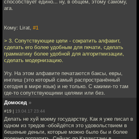
способствует едино... ну, в общем, этому самому,
ага.
Кому: Lirat,
#1
> 3. Сопутствующие цели - сократить алфавит,
сделать его более удобным для печати, сделать
грамматику более удобной для алгоритмизации,
сделать модернизацию.
Угу. На этом алфавите печатаются баксы, евры,
инглиш (это который самый распространённый
сегодня в мире язык) и не только. С какими-то там
где-то сопутствующими целями или без.
Домосед
»
#19 |
19.04.17 23:44
Делать не хуй моему государству. Как я уже писал в
одном из тредов -обойдётся это удовольствием в
бешеные деньги, которые можно было бы и более
полезно потратить. Сейчас по Казахстану в