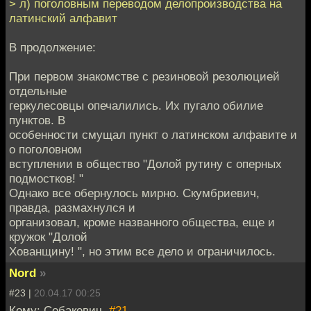
> л) поголовным переводом делопроизводства на
латинский алфавит
В продолжение:
При первом знакомстве с резиновой резолюцией
отдельные
геркулесовцы опечалились. Их пугало обилие
пунктов. В
особенности смущал пункт о латинском алфавите и
о поголовном
вступлении в общество "Долой рутину с оперных
подмостков! "
Однако все обернулось мирно. Скумбриевич,
правда, размахнулся и
организовал, кроме названного общества, еще и
кружок "Долой
Хованщину! ", но этим все дело и ограничилось.
Nord
»
#23 |
20.04.17 00:25
Кому: Собакевич,
#21