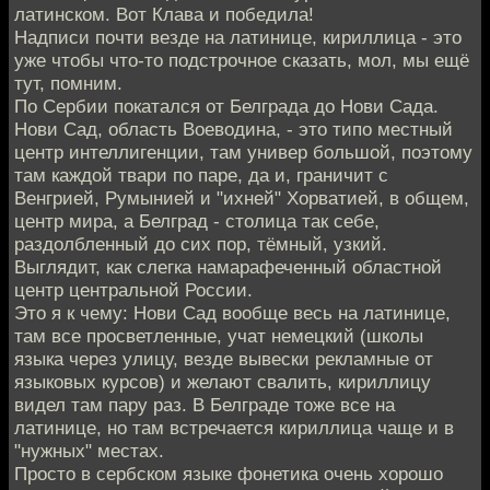
латинском. Вот Клава и победила!
Надписи почти везде на латинице, кириллица - это
уже чтобы что-то подстрочное сказать, мол, мы ещё
тут, помним.
По Сербии покатался от Белграда до Нови Сада.
Нови Сад, область Воеводина, - это типо местный
центр интеллигенции, там универ большой, поэтому
там каждой твари по паре, да и, граничит с
Венгрией, Румынией и "ихней" Хорватией, в общем,
центр мира, а Белград - столица так себе,
раздолбленный до сих пор, тёмный, узкий.
Выглядит, как слегка намарафеченный областной
центр центральной России.
Это я к чему: Нови Сад вообще весь на латинице,
там все просветленные, учат немецкий (школы
языка через улицу, везде вывески рекламные от
языковых курсов) и желают свалить, кириллицу
видел там пару раз. В Белграде тоже все на
латинице, но там встречается кириллица чаще и в
"нужных" местах.
Просто в сербском языке фонетика очень хорошо