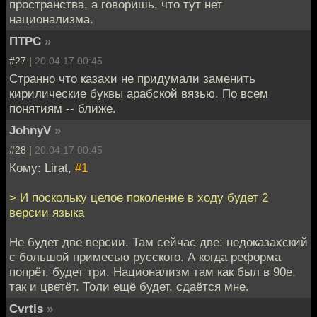
пространства, а говоришь, что тут нет
национализма.
ПТРС
»
#27 |
20.04.17 00:45
Странно что казахи не придумали заменить
кирилические буквы арабской вязью. По всем
понятиям -- ближе.
JohnyV
»
#28 |
20.04.17 00:45
Кому: Lirat,
#1
> И поскольку целое поколение в ходу будет 2
версии языка
Не будет две версии. Там сейчас две: недоказахский
с большой примесью русского. А когда реформа
попрёт, будет три. Национализм там как был в 90е,
так и цветёт. Толи ещё будет, сдаётся мне.
Cvrtis
»