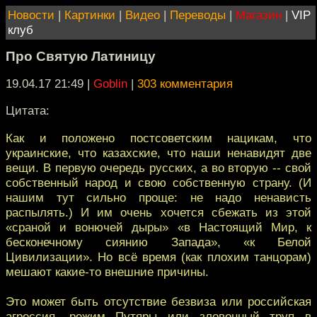
Новости
|
Картинки
|
Видео
|
Переводы
|
Магазин
|
VIP
клуб
Про Святую Латиницу
19.04.17 21:49
|
Goblin
|
303 комментария
Цитата:
Как и положено постсоветским нацикам, что
украинские, что казахские, что наши ненавидят две
вещи. В первую очередь русских, а во вторую -- свой
собственный народ и свою собственную страну. (И
нашим тут сильно проще: не надо ненависть
распылять.) И им очень хочется сбежать из этой
«сраной и вонючей дыры» «в Настоящий Мир, к
бесконечному сиянию Запада», «к Белой
Цивилизации». Но всё время (как плохим танцорам)
мешают какие-то внешние причины.
Это может быть отсутствие безвиза или российская
агрессия, режим Путяры или зловонный труп в