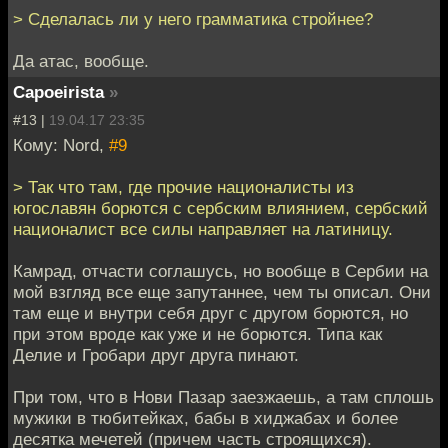
> Сделалась ли у него грамматика стройнее?
Да атас, вообще.
Capoeirista
»
#13 |
19.04.17 23:35
Кому: Nord,
#9
> Так что там, где прочие националисты из
югославян борются с сербским влиянием, сербский
националист все силы направляет на латиницу.
Камрад, отчасти соглашусь, но вообще в Сербии на
мой взгляд все еще запутаннее, чем ты описал. Они
там еще и внутри себя друг с другом борются, но
при этом вроде как уже и не борются. Типа как
Делие и Гробари друг друга пинают.
При том, что в Нови Пазар заезжаешь, а там сплошь
мужики в тюбитейках, бабы в хиджабах и более
десятка мечетей (причем часть строящихся).