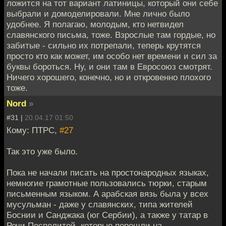
ложится на тот вариант латиницы, который они себе
выбрали и домоделировали. Мне лично было
удобнее. Я полагаю, молодым, кто нетвидел
славянского письма, тоже. Взрослые там гордые, но
забитые - сильно их потрепали, теперь крутятся
просто кто как может, им особо нет времени и сил за
буквы бороться. Ну, и они там в Евросоюз смотрят.
Ничего хорошего, конечно, но и откровенно плохого
тоже.
Nord
»
#31 |
20.04.17 01:50
Кому: ПТРС,
#27
Так это уже было.
Пока не начали писать на простонародных языках,
немногие грамотные пользовались тюрки, старым
письменным языком. А арабская вязь была у всех
мусульман - даже у славянских, типа жителей
Боснии и Санджака (юг Сербии), а также у татар в
Речи Посполитой, которые перешли на