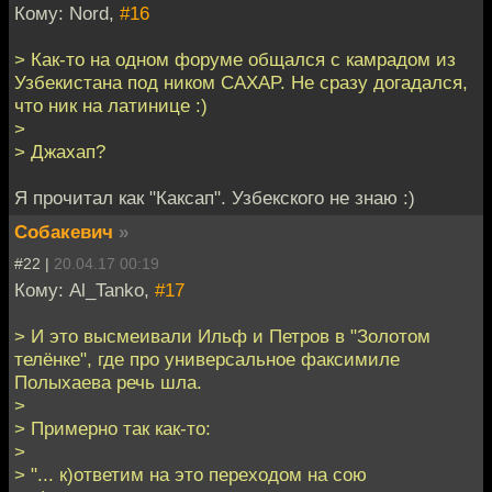
Кому: Nord,
#16
> Как-то на одном форуме общался с камрадом из
Узбекистана под ником CAXAP. Не сразу догадался,
что ник на латинице :)
>
> Джахап?
Я прочитал как "Каксап". Узбекского не знаю :)
Собакевич
»
#22 |
20.04.17 00:19
Кому: Al_Tanko,
#17
> И это высмеивали Ильф и Петров в "Золотом
телёнке", где про универсальное факсимиле
Полыхаева речь шла.
>
> Примерно так как-то:
>
> "... к)ответим на это переходом на сою