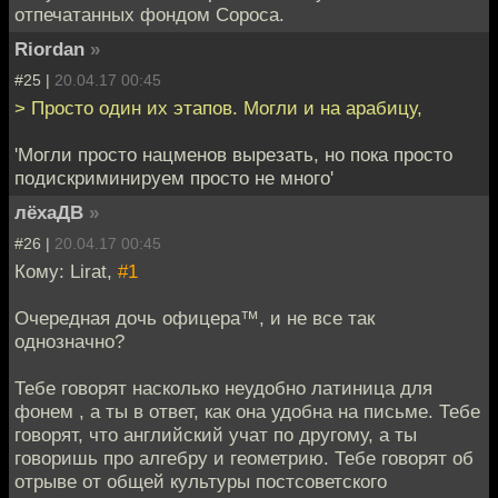
отпечатанных фондом Сороса.
Riordan
»
#25 |
20.04.17 00:45
> Просто один их этапов. Могли и на арабицу,
'Могли просто нацменов вырезать, но пока просто
подискриминируем просто не много'
лёхаДВ
»
#26 |
20.04.17 00:45
Кому: Lirat,
#1
Очередная дочь офицера™, и не все так
однозначно?
Тебе говорят насколько неудобно латиница для
фонем , а ты в ответ, как она удобна на письме. Тебе
говорят, что английский учат по другому, а ты
говоришь про алгебру и геометрию. Тебе говорят об
отрыве от общей культуры постсоветского