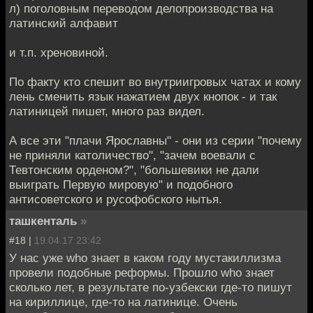
л) поголовным переводом делопроизводства на
латинский алфавит
и т.п. хреновиной.
По факту кто спешит во внутриигровых чатах и кому
лень сменить язык нажатием двух кнопок - и так
латиницей пишет, много раз видел.
А все эти "плачи Ярославны" - они из серии "почему
не приняли католичество", "зачем воевали с
Тевтонским орденом?", "большевики не дали
выиграть Первую мировую" и подобного
антисоветского и русофобского нытья.
ташкенталь
»
#18 |
19.04.17 23:42
У нас уже who знает в каком году мустакиллизма
провели подобные реформы. Прошло who знает
сколько лет, в результате по-узбекски где-то пишут
на кириллице, где-то на латинице. Очень