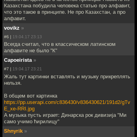
Казахстана побудила человека статью про алфавит,
что это такое в принципе. Не про Казахстан, а про
алфавит.
vovikz
»
#6 |
19.04.17 23:13
Всегда считал, что в классическом латинском
алфавите не было "К"
Capoeirista
»
#7 |
19.04.17 23:21
Жаль тут картинки вставлять и музыку прикреплять
нельзя.
В общем вот картинка
https://pp.userapi.com/c836430/v836430621/191d2/gTv
E_xe-RRI.jpg
А музыка пусть играет: Динарска рок дивизиjа "Ми
само учимо ћирилицу"
Shnyrik
»