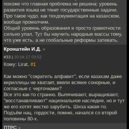
похоже что главная проблема не решена: уровень
развития языка не тянет государственные задачи.
Про такое чудо, как техдокументация на казахском,
вообще промолчим.
Общий уровень образования и просто грамотности
сильно упал. Тут бы научить народные массы тому,
что уже есть, а не глобальные реформы затевать.
Кронштейн И.Д.
»
#33 |
20.04.17 03:52
Кому: Lirat,
#1
Как можно "сократить алфавит", если казахам даже
кириллицы не хватает, ввели всякие сонорные, и
согласные с черточками?
Все это как-то странно. Выпячивают, выращивают,
"восстанавливают" национальное наследие, но и тут
же его хотят жестко зарубить. Шиза какая-то.
Подъём нац. гордости, помню, начался со второй
половины 80-х.
ПТРС
»