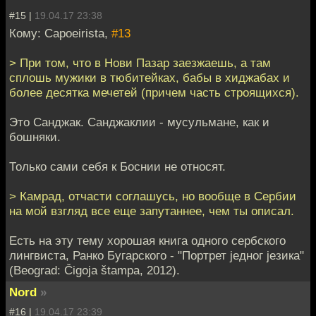
#15 |
19.04.17 23:38
Кому: Capoeirista,
#13
> При том, что в Нови Пазар заезжаешь, а там
сплошь мужики в тюбитейках, бабы в хиджабах и
более десятка мечетей (причем часть строящихся).
Это Санджак. Санджаклии - мусульмане, как и
бошняки.
Только сами себя к Боснии не относят.
> Камрад, отчасти соглашусь, но вообще в Сербии
на мой взгляд все еще запутаннее, чем ты описал.
Есть на эту тему хорошая книга одного сербского
лингвиста, Ранко Бугарского - "Портрет једног језика"
(Beograd: Čigoja štampa, 2012).
Nord
»
#16 |
19.04.17 23:39