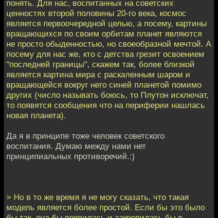
понять. Для нас, воспитанных на советских
ценностях второй половины 20-го века, космос
является первоочередной целью, а посему, картины
вращающихся по своим орбитам планет являются
не просто обыденностью, но своеобразной мечтой. А
посему для нас же, кто с детства грезит освоением
"последней границы", скажем так, более близкой
является картина мира с раскаленным шаром и
вращающейся вокруг него синей планетой помимо
других (число называть боюсь, то Плутон исключат,
то появятся сообщения что на периферии нашлась
новая планета).
Да я в принципе тоже человек советского
воспитания. Думаю между нами нет
принципиальных противоречий.:)
> Но в то же время я не могу сказать, что такая
модель является более простой. Если бы это было
бы так, она бы появилась и закрепилась бы в