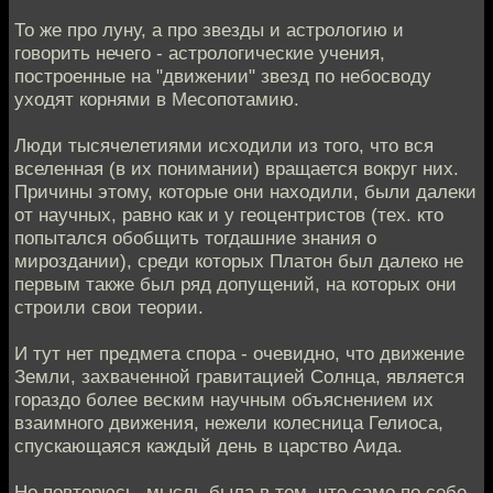
То же про луну, а про звезды и астрологию и
говорить нечего - астрологические учения,
построенные на "движении" звезд по небосводу
уходят корнями в Месопотамию.
Люди тысячелетиями исходили из того, что вся
вселенная (в их понимании) вращается вокруг них.
Причины этому, которые они находили, были далеки
от научных, равно как и у геоцентристов (тех. кто
попытался обобщить тогдашние знания о
мироздании), среди которых Платон был далеко не
первым также был ряд допущений, на которых они
строили свои теории.
И тут нет предмета спора - очевидно, что движение
Земли, захваченной гравитацией Солнца, является
гораздо более веским научным объяснением их
взаимного движения, нежели колесница Гелиоса,
спускающаяся каждый день в царство Аида.
Но повторюсь, мысль была в том, что само по себе