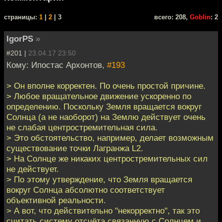
cтраницы:
1
|
2
| 3
всего: 208,
Goblin
: 2
IgorPS
»
#201 |
23.04.17 23:50
Кому: Ипостас Архонтов,
#193
> Он вполне корректен. По очень простой причине.
> Любое вращательное движение ускоренно по
определению. Поскольку Земля вращается вокруг
Солнца (а не наоборот) на Землю действует очень
не слабая центростремительная сила.
> Это обстоятельство, например, делает возможным
существование точки Лагранжа L2.
> На Солнце же никаких центростремительных сил
не действует.
> По этому утверждение, что Земля вращается
вокруг Солнца абсолютно соответствует
объективной реальности.
> А вот, что действительно "некорректно", так это
считать систему отсчёта связанную с Солнцем и