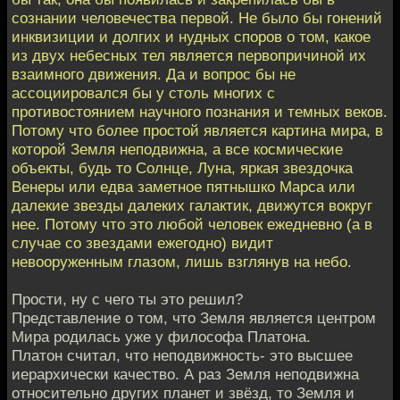
сознании человечества первой. Не было бы гонений
инквизиции и долгих и нудных споров о том, какое
из двух небесных тел является первопричиной их
взаимного движения. Да и вопрос бы не
ассоциировался бы у столь многих с
противостоянием научного познания и темных веков.
Потому что более простой является картина мира, в
которой Земля неподвижна, а все космические
объекты, будь то Солнце, Луна, яркая звездочка
Венеры или едва заметное пятнышко Марса или
далекие звезды далеких галактик, движутся вокруг
нее. Потому что это любой человек ежедневно (а в
случае со звездами ежегодно) видит
невооруженным глазом, лишь взглянув на небо.
Прости, ну с чего ты это решил?
Представление о том, что Земля является центром
Мира родилась уже у философа Платона.
Платон считал, что неподвижность- это высшее
иерархически качество. А раз Земля неподвижна
относительно других планет и звёзд, то Земля и