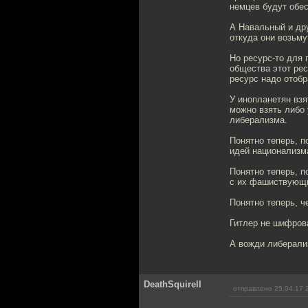
немцев будут обе
А Навальный и дру
откуда они возьму
Но ресурс-то для 
общества этот рес
ресурс надо отобра
У инопланетян взя
можно взять либо 
либерализма.
Понятно теперь, 
идей национализм
Понятно теперь, п
с их фашиствующи
Понятно теперь, 
Гитлер не шифрова
А вожди либерал
DeathSquirell
отправлено 25.04.17 