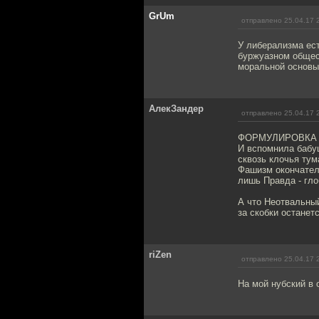
GrUm
отправлено 25.04.17 
У либерализма ест
буржуазном общест
моральной основы
АлекЗандер
отправлено 25.04.17 
ФОРМУЛИРОВКА
И вспомнила бабу
сквозь клочья тум
Фашизм окончател
лишь Правда - гло
А что Неотвальный
за скобки останетс
riZen
отправлено 25.04.17 
На мой нубский в 