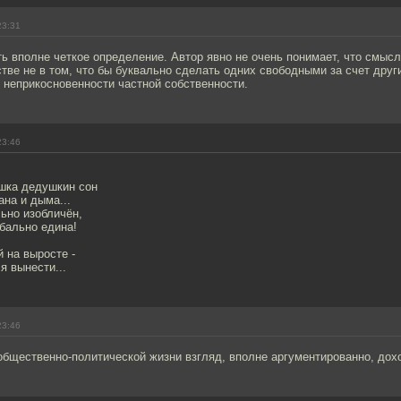
23:31
ь вполне четкое определение. Автор явно не очень понимает, что смыс
ве не в том, что бы буквально сделать одних свободными за счет други
 неприкосновенности частной собственности.
23:46
шка дедушкин сон
ана и дыма...
ьно изобличён,
бально едина!
 на выросте -
я вынести...
23:46
общественно-политической жизни взгляд, вполне аргументированно, дох