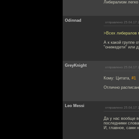
Либерализм легко 
Odinnad
отправлено 25.04.17 
>Всех либералов 
А к какой группе 
"онижедети" или 
GreyKnight
отправлено 25.04.17 
Кому: Цитата,
#1
Отлично расписан
Leo Messi
отправлено 25.04.17 
Да у нас вообще в
последними словам
И, главное, сами 