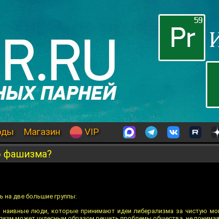
оды
Магазин
VIP
о фашизма?
 на две большие группы:
ь наивные люди, которые принимают идеи либерализма за чистую мон
ализм может чудесным образом решить проблемы общества, не понимая