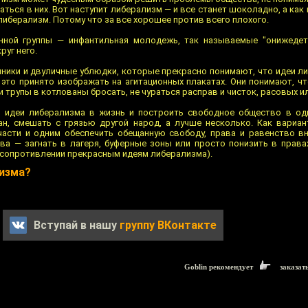
ться в них. Вот наступит либерализм — и все станет шоколадно, а как
либерализм. Потому что за все хорошее против всего плохого.
нной группы — инфантильная молодежь, так называемые "онижедет
руг него.
циники и двуличные ублюдки, которые прекрасно понимают, что идеи 
к это принято изображать на агитационных плакатах. Они понимают, ч
и трупы в котлованы бросать, не чураться расправ и чисток, расовых ил
ь идеи либерализма в жизнь и построить свободное общество в од
ан, смешать с грязью другой народ, а лучше несколько. Как вариан
части и одним обеспечить обещанную свободу, права и равенство в
тва — загнать в лагеря, буферные зоны или просто понизить в права
 сопротивлении прекрасным идеям либерализма).
изма?
Вступай в нашу
группу ВКонтакте
Goblin рекомендует
заказат