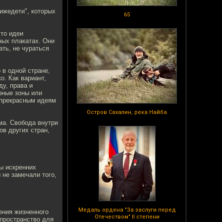
ижедети", которых
65
что идеи
ных плакатах. Они
ать, не чураться
 в одной стране,
о. Как вариант,
у, права и
ерные зоны или
и прекрасным идеям
Остров Сахалин, река Найба
ма. Свобода внутри
в других стран,
ы искренних
 не замечали того,
Медаль ордена "За заслуги перед
ения жизненного
Отечеством" II степени
 пространство для