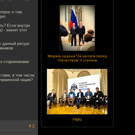
опрос о том,
рят.
ять? Если внутри
 - значит этот
у данный ресурс
ивников
Медаль ордена "За заслуги перед
Отечеством" II степени
со сторонниками
стами, в том числе
краинской нации?
РВИО
# 2