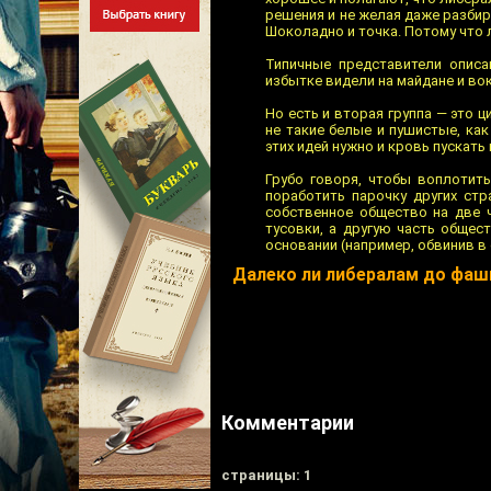
решения и не желая даже разбира
Шоколадно и точка. Потому что 
Типичные представители описа
избытке видели на майдане и вок
Но есть и вторая группа — это 
не такие белые и пушистые, ка
этих идей нужно и кровь пускать 
Грубо говоря, чтобы воплотит
поработить парочку других стр
собственное общество на две 
тусовки, а другую часть общес
основании (например, обвинив в
Далеко ли либералам до фаш
Комментарии
cтраницы: 1