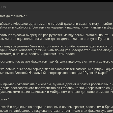
21:45
алам до фашизма?
ийских либералов одна тема, по которой даже они сами не могут прийт
айности в крайность. Это тема отношения к национализму, нацизму и фа
ральная тусовка очередной раз ругается между собой, пытаясь понять, к
ть ли его националистом и если да, то делает ли это его хуже Путина.
взгляд все должно быть просто и понятно - либеральные идеи говорят о 
оден, права человека должны быть понад усё, следовательно все люди 
емлем, а нацизм, расизм и фашизм - тем более.
постоянно называют фашистом, как бы дистанцируясь от того и другого 
е же самые либералы периодически оказываются замечены в рядах нацио
тый выше Алексей Навальный неоднократно посещал "Русский марш".
ий пример - украинские либералы, лучшие друзья и братья российских л
дение постсоветского пространства от кгававой гэбни и пережитков соци
 украинскими националистами в майданном экстазе до полного смешения
номен?
вязей и единение на поприще борьбы с общим врагом, засевшим в Кремл
сношения либералов с националистами, в том числе с их фашиствующи