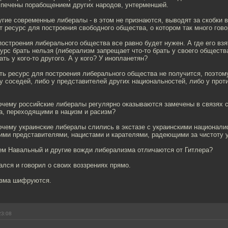
спечены порабощением других народов, унтерменшей.
гие современные либералы - в этом не признаются, выводят за скобки в
т ресурс для построения свободного общества, о котором так много гово
построения либерального общества все равно будет нужен. А где его вз
урс брать нельзя (либерализм запрещает что-то брать у своего общества)
ть у кого-то другого. А у кого? У инопланетян?
ть ресурс для построения либерального общества не получится, поэтом
у соседей, либо у представителей других национальностей, либо у прот
почему российские либералы регулярно оказываются замечены в связях 
а, переходящими в нацизм и расизм?
очему украинские либералы слились в экстазе с украинскими национали
ми представителями, нацистами и карателями, радеющими за чистоту у
чем Навальный и другие вожди либерализма отличаются от Гитлера?
лся и говорил о своих воззрениях прямо.
изма шифруются.
23:08