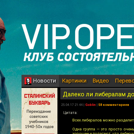
Картинки
Видео
Перев
Новости
Далеко ли либералам д
25.04.17 21:44 |
Goblin
|
58 комментариев
Цитата:
Всех либералов можно разделить
Одна группа — это просто очен
хорошее и полагают, что либер