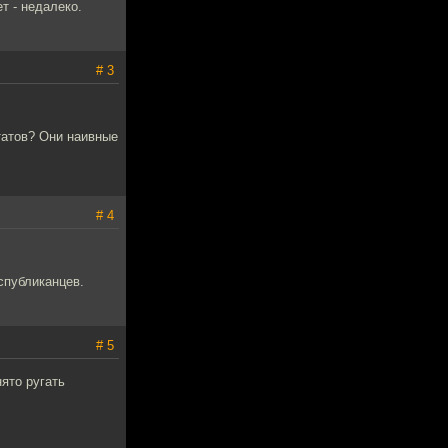
т - недалеко.
# 3
утатов? Они наивные
# 4
спубликанцев.
# 5
ято ругать