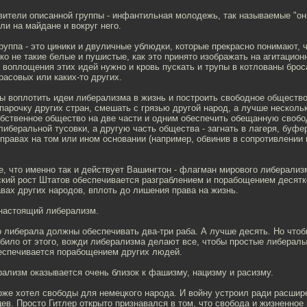
вители описанной группы - инфантильная молодежь, так называемые "он
ли на майдане и вокруг него.
группа - это циники и двуличные ублюдки, которые прекрасно понимают, 
о не такие белые и пушистые, как это принято изображать на агитацион
 воплощения этих идей нужно и кровь пускать и трупы в котлованы брос
 расовых или каких-то других.
бы воплотить идеи либерализма в жизнь и построить свободное общество
парочку других стран, смешать с грязью другой народ, а лучше нескольк
бственное общество на две части и одним обеспечить обещанную свобод
либеральной тусовки, а другую часть общества - загнать в лагеря, буф
 правах на том или ином основании (например, обвинив в сопротивлени
, что именно так и действует Вашингтон - флагман мирового либерализ
кий рост Штатов обеспечивается разграблением и порабощением десятко
ах других народов, вплоть до лишения права на жизнь.
 настоящий либерализм.
 либерала должны обеспечивать два-три раба. А лучше десять. Но чтоб
било от этого, вожди либерализма делают все, чтобы простые либералы
беспечивается порабощением других людей.
рализм оказывается очень близок к фашизму, нацизму и расизму.
тоже хотел свободы для немецкого народа. И войну устроил ради расшир
ев. Просто Гитлер открыто признавался в том, что свобода и жизненное