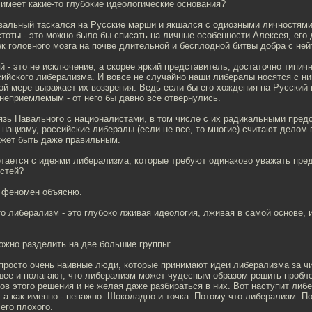
имеет какие-то глубокие идеологические основания?
вальный таскался на Русские марши и якшался с одиозными личностям
тоты - это можно было бы списать на личные особенности Алексея, его
к головного мозга на почве длительной и бесплодной битвы добра с ней
 - это не исключение, а скорее яркий представитель, достаточно типич
ийского либерализма. И вовсе не случайно наши либералы носятся с ним
ой мере выражает их воззрения. Ведь если бы его хождения на Русский
неприемлемым - от него бы давно все отвернулись.
вязь Навального с националистами, в том числе с их радикальными пред
 нацизму, российские либералы (если не все, то многие) считают делом
жет быть даже правильным.
етается с идеями либерализма, которые требуют одинаково уважать пре
остей?
т феномен объясню.
то либерализм - это глубоко лживая идеология, лживая в самой основе, 
ожно разделить на две большие группы:
 просто очень наивные люди, которые принимают идеи либерализма за ч
ошее и полагают, что либерализм может чудесным образом решить пробл
в этого решения и не желая даже разбираться в них. Вот наступит либе
 а как именно - неважно. Шоколадно и точка. Потому что либерализм. По
его плохого.