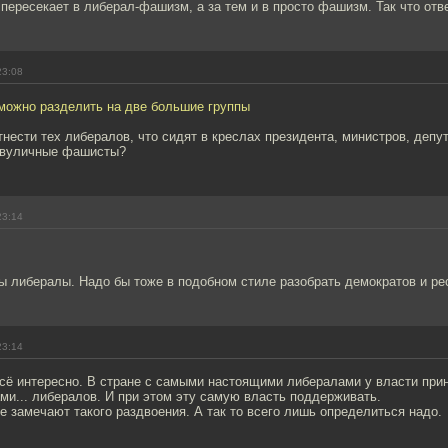
пересекает в либерал-фашизм, а за тем и в просто фашизм. Так что отве
23:08
можно разделить на две большие группы
отнести тех либералов, что сидят в креслах президента, министров, деп
двуличные фашисты?
23:14
ы либералы. Надо бы тоже в подобном стиле разобрать демократов и ре
23:14
сё интересно. В стране с самыми настоящими либералами у власти прин
и... либералов. И при этом эту самую власть поддерживать.
не замечают такого раздвоения. А так то всего лишь определиться надо.