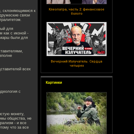
Клеопатра, часть 2: финансовое
и, склоняющимися к
болото
 дружеские связи
тралитетом.
ный для
 как с иконой -
 марш были для
ставителями,
 вполне
Вечерний Излучатель: Сердца
четырех
дставителей всех
Картинки
идеология с
истую монету,
емы общества, не
рализм - и все
тому что за все