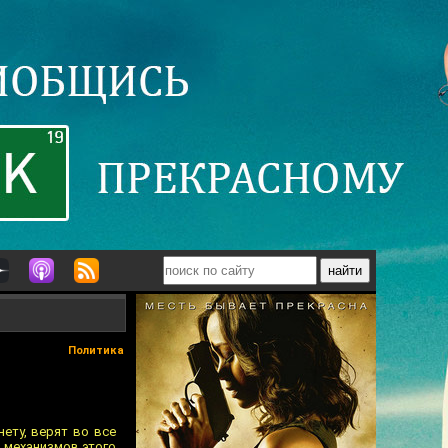
Политика
ету, верят во все
 механизмов этого