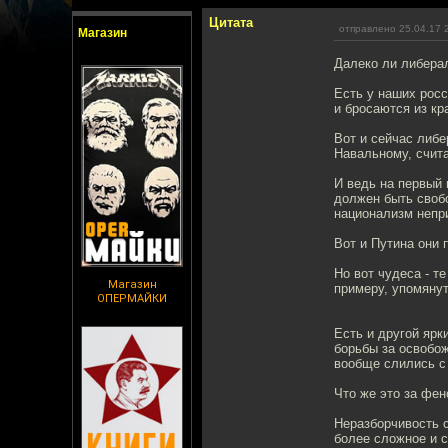
Цитата
отправлено 25.04.17 
Магазин
Далеко ли либер
Есть у наших росс
и бросаются из кр
Вот и сейчас либе
Навальному, счита
И ведь на первый 
должен быть своб
национализм непри
Вот и Путина они 
Но вот чудеса - т
Магазин
примеру, упомяну
ОПЕРМАЙКИ
Есть и другой ярк
борьбы за освобож
вообще слились с
Что же это за фе
Неразборчивость с
более сложное и 