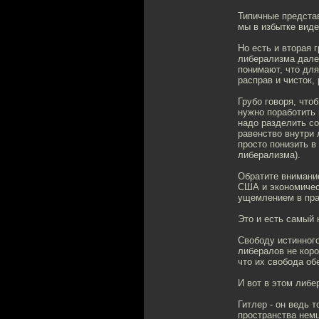
Типичные предста
мы в избытке виде
Но есть и вторая 
либерализма далек
понимают, что для
расправ и чисток,
Грубо говоря, что
нужно поработить 
надо разделить со
равенство внутри 
просто понизить в
либерализма).
Обратите внимание
США и экономичес
ущемлением в прав
Это и есть самый
Свободу истинного
либералов не коро
что их свобода о
И вот в этом либе
Гитлер - он ведь 
пространства немц