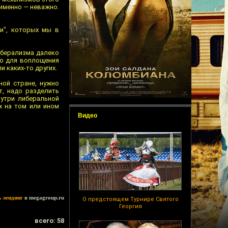
 именно — неважно.
и", которых мы в
либерализма далеко
то для воплощения
и каких-то других.
ной стране, нужно
т, надо разделить
нутри либеральной
х на том или ином
Видео
ь
лендинг
в megagroup.ru
О предстоящем Турнире Святого
Георгия
всего: 58