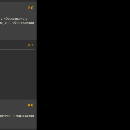
# 6
л либерализма в
х, а в обеспечении
# 7
# 8
одчиво и лаконично