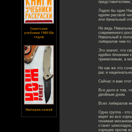
представителями, 
Ладно бы один На
идеям расовой чис
или банальный оте
Но ведь Навальный
Советские
современного росс
учебники 1940-50х
Навальный в полн
годов
либералов чем-то 
Это значит, что с
идейно близкими к
приемлемым, а мо
Но как же это соч
рас и национальн
Сейчас я вам это
Все дело в том, ч
двойным дном.
Всех либералов м
Империя ножей
Одна группа - это
верят во все хор
понимая механизмо
станет шоколадно,
хорошее против вс