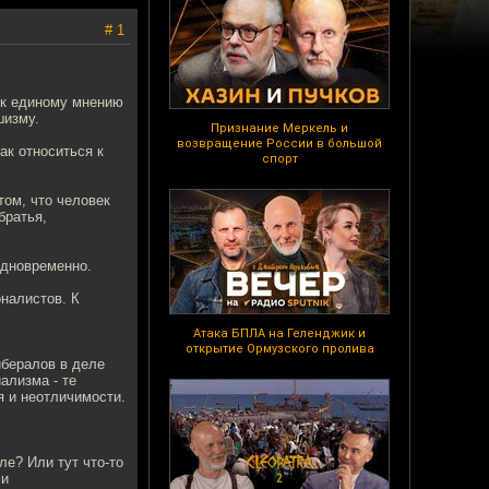
# 1
и к единому мнению
шизму.
Признание Меркель и
возвращение России в большой
ак относиться к
спорт
том, что человек
братья,
одновременно.
налистов. К
Атака БПЛА на Геленджик и
открытие Ормузского пролива
ибералов в деле
ализма - те
 и неотличимости.
е? Или тут что-то
ми