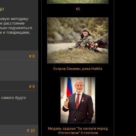
65
й?
новую методику:
ое расстояние
лько подчиняться.
и и товарищами,
# 8
Остров Сахалин, река Найба
# 9
у самого будто
Медаль ордена "За заслуги перед
# 10
Отечеством" II степени