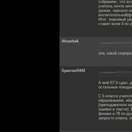
собраниях, что есл
учитель почти нич
уроках, наехали н
воспитательной(фу
Итог: знакомый ув
ставит всем 4 по 
Ahsarbek
отправлено 03.07.17 
опа, какой сюрпри
Sparrow5442
отправлено 03.07.17 
А мой ЕГЭ сдал, д
остальные поездки
С 6 класса учился
образованием, ибо
(преподаватели за
ошибки в тексте).
физике и 78 по ру
запросто отвечу, к