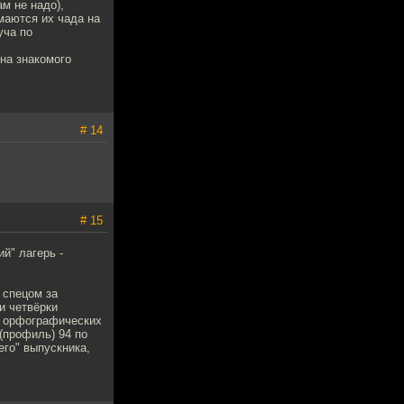
ам не надо),
маются их чада на
уча по
ена знакомого
# 14
# 15
й" лагерь -
 спецом за
и четвёрки
ре орфографических
 (профиль) 94 по
его" выпускника,