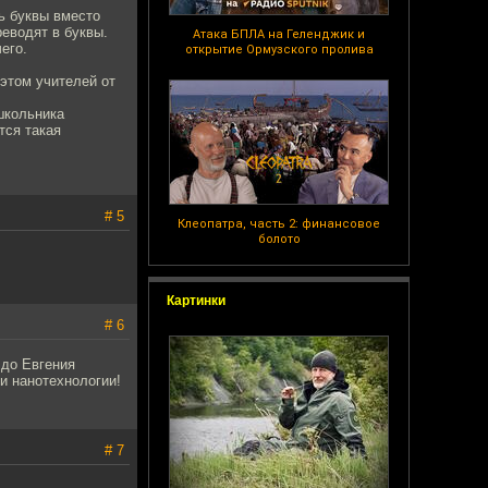
ь буквы вместо
еводят в буквы.
Атака БПЛА на Геленджик и
его.
открытие Ормузского пролива
 этом учителей от
 школьника
тся такая
# 5
Клеопатра, часть 2: финансовое
болото
Картинки
# 6
 до Евгения
и нанотехнологии!
# 7