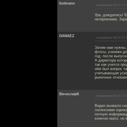
botmann
отправлено 03.07.17 
Ура, дождались! 
нетерпением. Зар
DANAEZ
отправлено 03.07.17 
Зачем нам нужны, 
фгосы, ученики до
год, после выпуск
А директора котор
так как учится пр
нём был вопрос та
учитывающая усил
рыночных отношени
ВячеславК
отправлено 03.07.17 
Видео вызвало си
латинскими оценка
полную информаци
конечно мало, но 