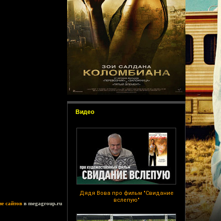
Видео
Дядя Вова про фильм "Свидание
вслепую"
ие сайтов
в megagroup.ru