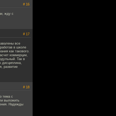
# 16
и, жду с
# 17
завалены все
оработав в школе
ания как такового.
Насчет коммерции,
одульный. Так в
к дисциплина,
я, развитие
# 18
о тема с
 ли выложить
ения. Надежды