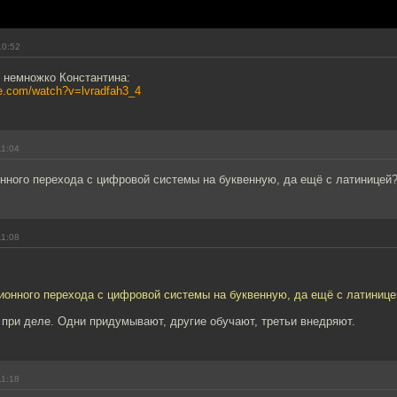
10:52
 немножко Константина:
be.com/watch?v=lvradfah3_4
11:04
нного перехода с цифровой системы на буквенную, да ещё с латиницей
11:08
ионного перехода с цифровой системы на буквенную, да ещё с латинице
 при деле. Одни придумывают, другие обучают, третьи внедряют.
11:18