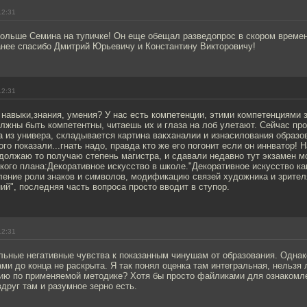
12:31
Больше Семина на тупичке! Он еще обещал разведопрос в скором времен
анее спасибо Дмитрий Юрьевичу и Константину Викторовичу!
12:31
навыки,знания, умения? У нас есть компетенции, этими компетенциями 
лжны быть компетентны, читаешь их и глаза на лоб улетают. Сейчас пр
а из универа, складывается картина вакханалии и изнасилования образов
ого показали...гнать надо, правда кто же его погонит если он иннватор! 
одолжаю то получаю степень магистра, и сдавали недавно тут экзамен м
кого плана:Декоративное искусство в школе."Декоративное искусство ка
ение роли знаков и символов, модификацию связей художника и зрител
й", последняя часть вопроса просто вводит в ступор.
12:31
льные негативные чувства к показанным чинушам от образования. Однак
ми до конца не раскрыта. Я так понял оценка там интегральная, нельзя
ю по применяемой методике? Хотя бы просто файликами для ознакомл
вдруг там и разумное зерно есть.