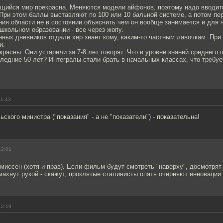
щийся мир прекрасна. Меняются модели айфонов, поэтому надо вводит
При этом баллы выставляют по 100 или 10 бальной системе, а потом пер
ия области не в состоянии объяснить чем он вообще занимается и для ч
 школьном образовании - все через жопу.
ных дневников отдали хер знает кому, каким-то частным лавочкам. При
и.
расны. Они устарели за 7-8 лет говорят. Что в уровне знаний среднего
ледние 50 лет? Интегралы стали брать в начальных классах, что требуе
11:43
ского министра ("показания" - а не "показатели") - показательна!
12:01
иссен (хотя и прав). Если фильм будут смотреть "наверху", досмотрят
ахнут рукой - скажут, проклятые сталинисты опять очерняют инновации 
12:19