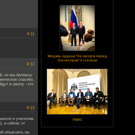
# 11
Медаль ордена "За заслуги перед
Отечеством" II степени
# 12
ий, но мы балбесы
овеческое спасибо.
дут в школу - кто
# 13
школе и учителям.
РВИО
, а сейчас от
ий объяснять на