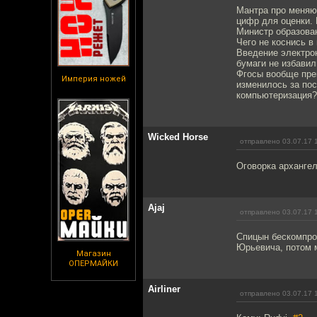
Мантра про меняю
цифр для оценки. 
Министр образован
Чего не коснись в
Введение электрон
бумаги не избавил
Фгосы вообще прек
Империя ножей
изменилось за пос
компьютеризация?
Wicked Horse
отправлено 03.07.17 
Оговорка архангель
Ajaj
отправлено 03.07.17 
Спицын бескомпром
Юрьевича, потом м
Магазин
ОПЕРМАЙКИ
Airliner
отправлено 03.07.17 