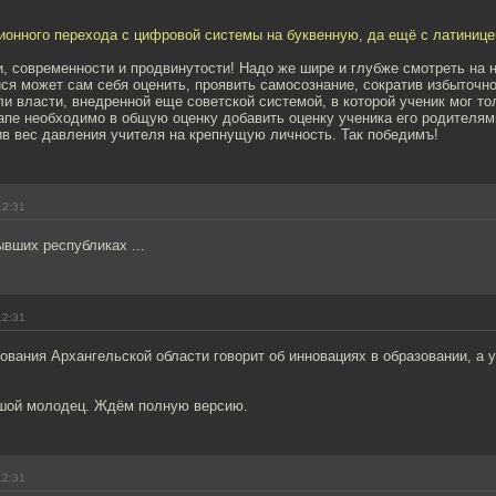
ионного перехода с цифровой системы на буквенную, да ещё с латинице
, современности и продвинутости! Надо же шире и глубже смотреть на 
ся может сам себя оценить, проявить самосознание, сократив избыточн
и власти, внедренной еще советской системой, в которой ученик мог то
пе необходимо в общую оценку добавить оценку ученика его родителям
ив вес давления учителя на крепнущую личность. Так победимъ!
12:31
ывших республиках ...
12:31
ования Архангельской области говорит об инновациях в образовании, а 
ьшой молодец. Ждём полную версию.
12:31