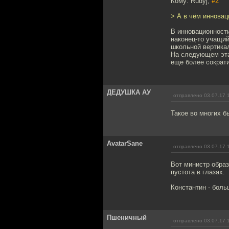
Кому: Rudyj,
#2
> А в чём инновац
В инновационности
наконец-то учащий
школьной вертикал
На следующем эта
еще более сократ
ДЕДУШКА АУ
отправлено 03.07.17 
Такое во многих б
AvatarSane
отправлено 03.07.17 
Вот министр образ
пустота в глазах.
Константин - бол
Пшеничный
отправлено 03.07.17 