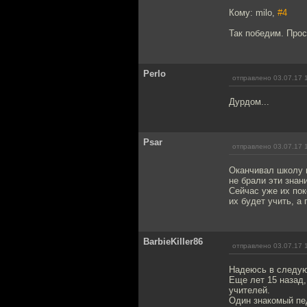
Кому: milo,
#4
Так победим. Про
Perlo
отправлено 03.07.17 
Дурдом...
Psar
отправлено 03.07.17 
Оканчивал школу в
не брали эти знан
Сейчас уже их пок
их будет учить, а
BarbieKiller86
отправлено 03.07.17 
Надеюсь в следую
Еще лет 15 назад,
учителей.
Один знакомый пе