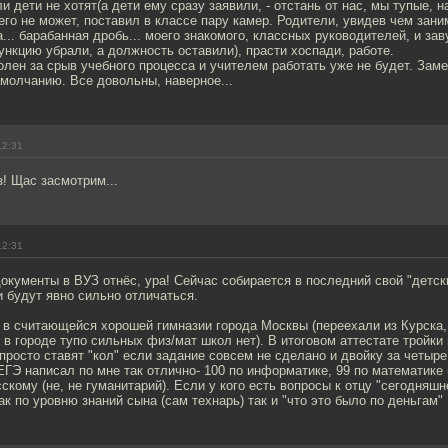
и дети не хотят(а дети ему сразу заявили, - отстань от нас, мы тупые, н
его не может, поставил в классе пару камер. Родители, увидев чем зани
а... барабанная дробь... моего знакомого, классных руководителей, и зав
нкцию убрали, а должность оставили), прасти хоспади, работе.
олен за срыв учебного процесса и учителем работать уже не будет. Зам
умолчанию. Все довольны, наверное...
12:31
з! Щас засмотрим...
12:31
окументы в ВУЗ отнёс, ура! Сейчас собирается в последний свой "детски
 будут явно сильно отличаться.
 в считающейся хорошей гимназии города Москвы (переехали из Курска,
 в городе тупо сильных физ/мат школ нет). В итоговом аттестате тройки 
просто ставят "кол" если задание совсем не сделано и двойку за четы
 ЕГЭ написал по мне так отлично- 100 по информатике, 99 по математике
сскому (не, не гуманитарий). Если у кого есть вопросы к отцу "сегодняшн
ак по уровню знаний сына (сам технарь) так и "что это было по деньгам"