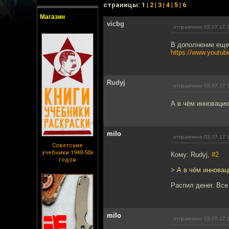
cтраницы: 1 |
2
|
3
|
4
|
5
|
6
Магазин
vicbg
отправлено 03.07.17 
В дополнение еще
https://www.youtu
Rudyj
отправлено 03.07.17 
А в чём инновацио
milo
отправлено 03.07.17 
Советские
учебники 1940-50х
Кому: Rudyj,
#2
годов
> А в чём инновац
Распил денег. Все
milo
отправлено 03.07.17 