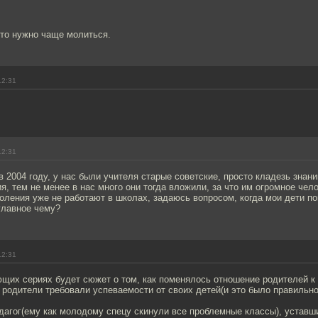
сто нужно чаще молиться.
12:31
12:31
 2004 году, у нас были учителя старые советские, просто кладезь знан
ия, тем не менее в нас много они тогда вложили, за что им огромное чел
оления уже не работают в школах, задаюсь вопросом, когда мои дети пой
 главное чему?
12:31
щих сериях будет сюжет о том, как поменялось отношение родителей к 
 родители требовали успеваемости от своих детей(и это было правильно)
дагог(ему как молодому спецу скинули все проблемные классы), уставш