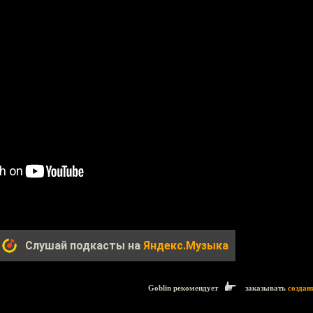
Слушай подкасты на
Яндекс.Музыка
Goblin рекомендует
заказывать
создан