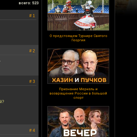
всего: 523
# 1
О предстоящем Турнире Святого
Георгия
# 2
?
# 3
Признание Меркель и
возвращение России в большой
спорт
й?
# 4