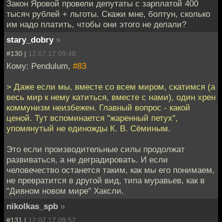
Закон Яровой провели депутаты с зарплатой 400
тысяч рублей + льготы. Скажи мне, болтун, сколько
им надо платить, чтобы они этого не делали?
stary_dobry
»
#130 |
12.07.17 09:48
Кому: Pendulum,
#83
> Даже если мы, вместе со всем миром, скатимся (а
весь мир к нему катиться, вместе с нами), один хрен
коммунизм неизбежен. Главный вопрос - какой
ценой. Тут вспоминается "жаренный петух",
упомянутый не единожды К. В. Сёминым.
Это если производительные силы продолжат
развиваться, а не деградировать. И если
человечество останется таким, как мы его понимаем,
не превратится в другой вид, типа муравьев, как в
"Дивном новом мире" Хаксли.
nikolkas_spb
»
#131 |
12.07.17 09:52