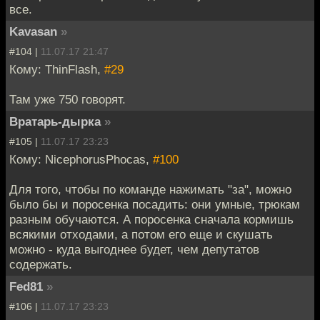
все.
Kavasan
»
#104 |
11.07.17 21:47
Кому: ThinFlash,
#29
Там уже 750 говорят.
Вратарь-дырка
»
#105 |
11.07.17 23:23
Кому: NicephorusPhocas,
#100
Для того, чтобы по команде нажимать "за", можно
было бы и поросенка посадить: они умные, трюкам
разным обучаются. А поросенка сначала кормишь
всякими отходами, а потом его еще и скушать
можно - куда выгоднее будет, чем депутатов
содержать.
Fed81
»
#106 |
11.07.17 23:23