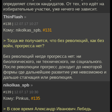
определяет список кандидатов. От тех, кто идёт на
избирательные участки, уже ничего не зависит.
ThinFlash
»
#138 |
12.07.17 10:27
Кому: nikolkas_spb,
#131
> Тогда же получается, что без революций, как без
войн, прогресса нет?
Без революций нигде прогресса нет: ни
биологического, ни технического, ни социального.
После революции прогресс доходит до некоторой
формы где дальнейшее развитие уже невозможно и
дальше стагнация или революция.
nikolkas_spb
»
#139 |
12.07.17 10:30
Кому: Pinkus,
#135
> В свое время Александр Иванович Лебедь