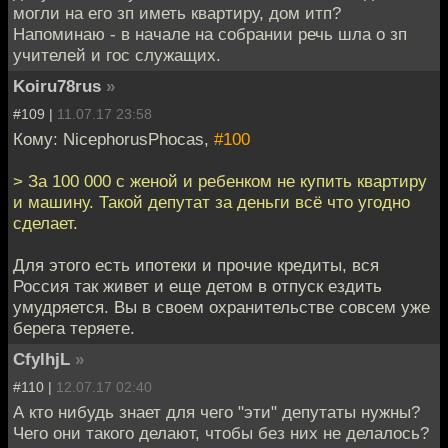
могли на его зп иметь квартиру, дом итп?
Напоминаю - в начале на собрании речь шла о зп
учителей и гос служащих.
Koiru78rus
»
#109 |
11.07.17 23:58
Кому: NicephorusPhocas,
#100
> За 100 000 с женой и ребенком не купить квартиру
и машину. Такой депутат за деньги всё что угодно
сделает.
Для этого есть ипотеки и прочие кредиты, вся
Россия так живет и еще детом в отпуск ездить
умудряется. Вы в своем охранительстве совсем уже
берега теряете.
CfylhjL
»
#110 |
12.07.17 02:40
А кто нибудь знает для чего "эти" депутаты нужны?
Чего они такого делают, чтобы без них не делалось?