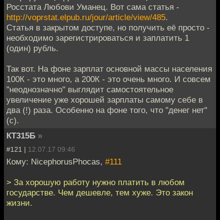
Росстата Любови Уманец. Вот сама статья -
http://voprstat.elpub.ru/jour/article/view/485
.
Статья в закрытом доступе, но получить её просто -
необходимо зарегистрироваться и заплатить 1
(один) рубль.
Так вот. На фоне зарплат основной массы населения
100К - это много, а 200К - это очень много. И совсем
"неоднозначно" выглядит самостоятельное
увеличение уже хорошей зарплаты самому себе в
два (!) раза. Особенно на фоне того, что "денег нет"
(с).
КТ315Б
»
#121 |
12.07.17 09:46
Кому: NicephorusPhocas,
#111
> За хорошую работу нужно платить в любом
государстве. Чем дешевле, тем хуже. Это закон
жизни.