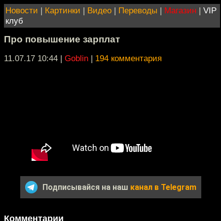
Новости
|
Картинки
|
Видео
|
Переводы
|
Магазин
|
VIP
клуб
Про повышение зарплат
11.07.17 10:44
|
Goblin
|
194 комментария
Подписывайся на наш
канал в Telegram
Комментарии