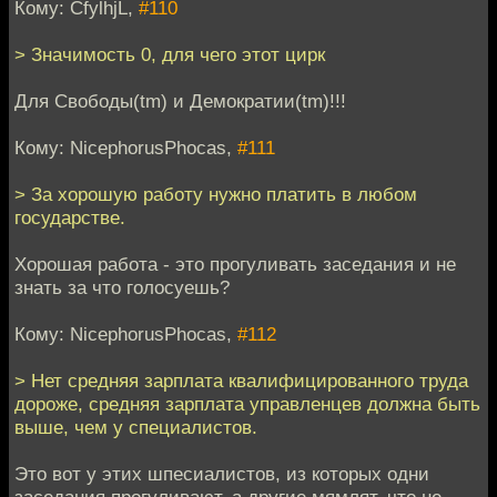
Кому: CfylhjL,
#110
> Значимость 0, для чего этот цирк
Для Свободы(tm) и Демократии(tm)!!!
Кому: NicephorusPhocas,
#111
> За хорошую работу нужно платить в любом
государстве.
Хорошая работа - это прогуливать заседания и не
знать за что голосуешь?
Кому: NicephorusPhocas,
#112
> Нет средняя зарплата квалифицированного труда
дороже, средняя зарплата управленцев должна быть
выше, чем у специалистов.
Это вот у этих шпесиалистов, из которых одни
заседания прогуливают, а другие мямлят, что не