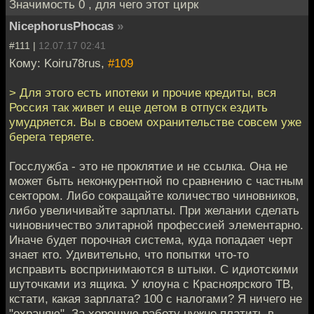
Значимость 0 , для чего этот цирк
NicephorusPhocas
»
#111 |
12.07.17 02:41
Кому: Koiru78rus,
#109
> Для этого есть ипотеки и прочие кредиты, вся
Россия так живет и еще детом в отпуск ездить
умудряется. Вы в своем охранительстве совсем уже
берега теряете.
Госслужба - это не проклятие и не ссылка. Она не
может быть неконкурентной по сравнению с частным
сектором. Либо сокращайте количество чиновников,
либо увеличивайте зарплаты. При желании сделать
чиновничество элитарной профессией элементарно.
Иначе будет порочная система, куда попадает черт
знает кто. Удивительно, что попытки что-то
исправить воспринимаются в штыки. С идиотскими
шуточками из ящика. У клоуна с Красноярского ТВ,
кстати, какая зарплата? 100 с налогами? Я ничего не
"охраняю". За хорошую работу нужно платить в