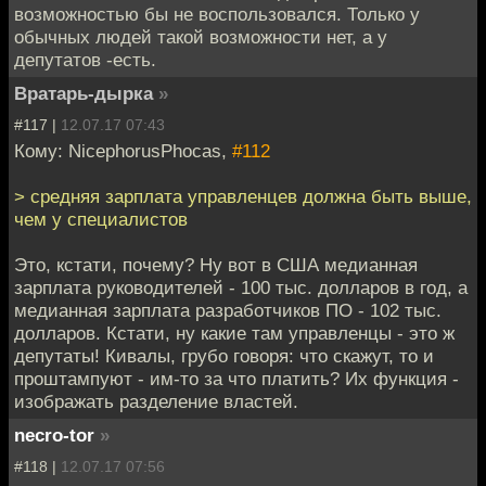
возможностью бы не воспользовался. Только у
обычных людей такой возможности нет, а у
депутатов -есть.
Вратарь-дырка
»
#117 |
12.07.17 07:43
Кому: NicephorusPhocas,
#112
> средняя зарплата управленцев должна быть выше,
чем у специалистов
Это, кстати, почему? Ну вот в США медианная
зарплата руководителей - 100 тыс. долларов в год, а
медианная зарплата разработчиков ПО - 102 тыс.
долларов. Кстати, ну какие там управленцы - это ж
депутаты! Кивалы, грубо говоря: что скажут, то и
проштампуют - им-то за что платить? Их функция -
изображать разделение властей.
necro-tor
»
#118 |
12.07.17 07:56