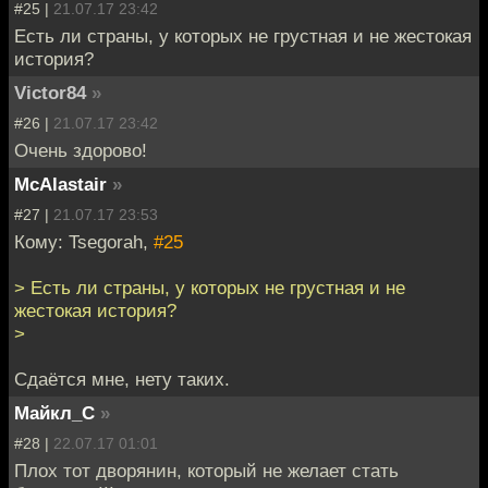
#25 |
21.07.17 23:42
Есть ли страны, у которых не грустная и не жестокая
история?
Victor84
»
#26 |
21.07.17 23:42
Очень здорово!
McAlastair
»
#27 |
21.07.17 23:53
Кому: Tsegorah,
#25
> Есть ли страны, у которых не грустная и не
жестокая история?
>
Сдаётся мне, нету таких.
Майкл_С
»
#28 |
22.07.17 01:01
Плох тот дворянин, который не желает стать