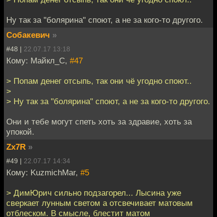
Ну так за "болярина" споют, а не за кого-то другого.
Собакевич
»
#48 |
22.07.17 13:18
Кому: Майкл_С,
#47
> Попам денег отсыпь, так они чё угодно споют..
>
> Ну так за "болярина" споют, а не за кого-то другого.
Они и тебе могут спеть хоть за здравие, хоть за
упокой.
Zx7R
»
#49 |
22.07.17 14:34
Кому: KuzmichMar,
#5
> ДимЮрич сильно подзагорел... Лысина уже
сверкает лунным светом а отсвечивает матовым
отблеском. В смысле, блестит матом