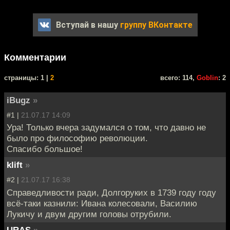
Вступай в нашу
группу ВКонтакте
Комментарии
cтраницы: 1 |
2
всего: 114,
Goblin
: 2
iBugz
»
#1 |
21.07.17 14:09
Ура! Только вчера задумался о том, что давно не
было про философию революции.
Спасибо большое!
klift
»
#2 |
21.07.17 16:38
Справедливости ради, Долгоруких в 1739 году году
всё-таки казнили: Ивана колесовали, Василию
Лукичу и двум другим головы отрубили.
URAS
»