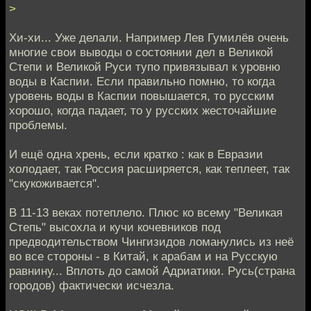
>
Хи-хи... Уже делали. Например Лев Гумилёв очень
многие свои выводы о состоянии дел в Великой
Степи и Великой Руси тупо привязывал к уровню
воды в Каспии. Если правильно помню, то когда
уровень воды в Каспии повышается, то русским
хорошо, когда падает, то у русских жесточайшие
проблемы.
И ещё одна хрень, если кратко : как в Евразии
холодает, так Россия расширяется, как теплеет, так
"скукоживается".
В 11-13 веках потеплело. Плюс ко всему "Великая
Степь" высохла и кучи кочевников под
предводительством Чингизидов ломанулись из неё
во все стороны - в Китай, к арабам и на Русскую
равнину... Вплоть до самой Адриатики. Русь(страна
городов) фактически исчезла.