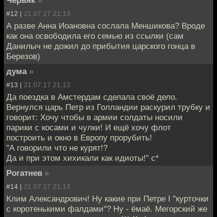
Червяк
»
#12 |
21.07.17 21:13
А разве Анна Иоановна сослала Меншикова? Вроде
как она освободила его семью из ссылки (сам
Данилыч не дожил до прибытия царского гонца в
Березов)
дума
»
#13 |
21.07.17 21:13
Да поездка в Амстердам сделала своё дело.
Вернулся царь Петр из Голландии раскурил трубку и
говорит: Хочу чтобы в армии солдаты носили
парики с косами и чулки! И ещё хочу флот
построить и окно в Европу прорубить!
"А говорили что не курят!?
Да и при этом хихикали как идиоты!" с*
Рогатнев
»
#14 |
21.07.17 21:13
Клим Александрович! Ну какие при Петре I "курточки
с коротенькими фалдами"? Ну - ёмаё. Мегорский же