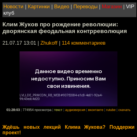
Новости
|
Картинки
|
Видео
|
Переводы
|
Магазин
|
VIP
клуб
Клим Жуков про рождение революции:
дворянская феодальная контрреволюция
21.07.17 13:01
|
Zhukoff
|
114 комментариев
01:28:03
|
774954 просмотра
|
текст
|
аудиоверсия
|
вконтакте
|
rutube
|
скачать
Ждёшь новых лекций Клима Жукова? Поддержи
проект!