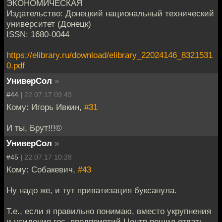
ЭКОНОМИЧЕСКАЯ
Издательство: Донецкий национальный технический
университет (Донецк)
ISSN: 1680-0044
https://elibrary.ru/download/elibrary_22024146_8321531
0.pdf
УниверСол
»
#44 |
22.07.17 09:49
Кому: Игорь Ивкин,
#31
И ты, Брут!!!©
УниверСол
»
#45 |
22.07.17 10:28
Кому: Собакевич,
#43
Ну надо же, и тут приватизация буксанула.
Т.е., если я правильно понимаю, вместо укрупнения
и усиления гос. предприятий Центр решил отдать