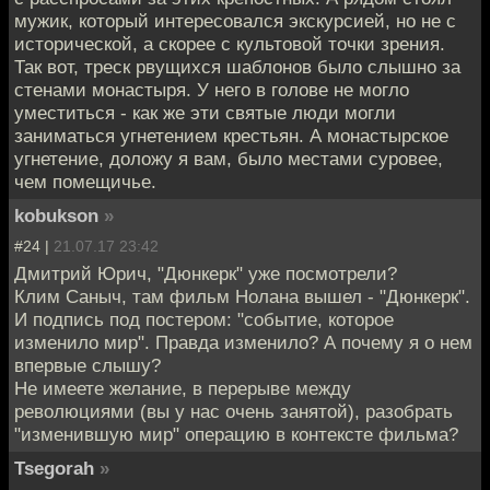
мужик, который интересовался экскурсией, но не с
исторической, а скорее с культовой точки зрения.
Так вот, треск рвущихся шаблонов было слышно за
стенами монастыря. У него в голове не могло
уместиться - как же эти святые люди могли
заниматься угнетением крестьян. А монастырское
угнетение, доложу я вам, было местами суровее,
чем помещичье.
kobukson
»
#24 |
21.07.17 23:42
Дмитрий Юрич, "Дюнкерк" уже посмотрели?
Клим Саныч, там фильм Нолана вышел - "Дюнкерк".
И подпись под постером: "событие, которое
изменило мир". Правда изменило? А почему я о нем
впервые слышу?
Не имеете желание, в перерыве между
революциями (вы у нас очень занятой), разобрать
"изменившую мир" операцию в контексте фильма?
Tsegorah
»