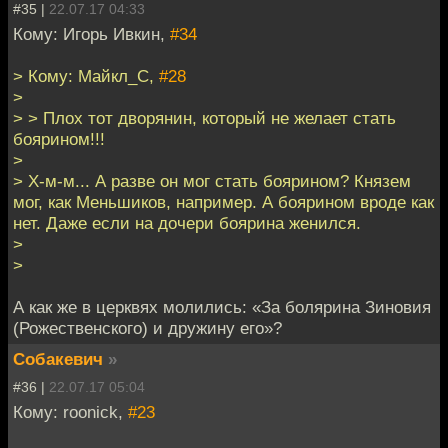
#35 |
22.07.17 04:33
Кому: Игорь Ивкин,
#34
> Кому: Майкл_С,
#28
>
> > Плох тот дворянин, который не желает стать
боярином!!!
>
> Х-м-м... А разве он мог стать боярином? Князем
мог, как Меньшиков, например. А боярином вроде как
нет. Даже если на дочери боярина женился.
>
>
А как же в церквях молились: «За болярина Зиновия
(Рожественского) и дружину его»?
Собакевич
»
#36 |
22.07.17 05:04
Кому: roonick,
#23