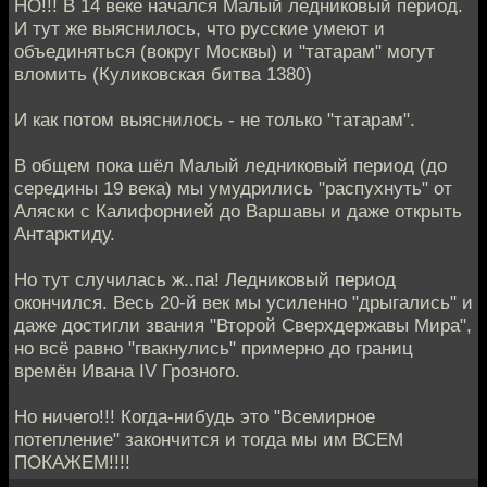
НО!!! В 14 веке начался Малый ледниковый период.
И тут же выяснилось, что русские умеют и
объединяться (вокруг Москвы) и "татарам" могут
вломить (Куликовская битва 1380)
И как потом выяснилось - не только "татарам".
В общем пока шёл Малый ледниковый период (до
середины 19 века) мы умудрились "распухнуть" от
Аляски с Калифорнией до Варшавы и даже открыть
Антарктиду.
Но тут случилась ж..па! Ледниковый период
окончился. Весь 20-й век мы усиленно "дрыгались" и
даже достигли звания "Второй Сверхдержавы Мира",
но всё равно "гвакнулись" примерно до границ
времён Ивана IV Грозного.
Но ничего!!! Когда-нибудь это "Всемирное
потепление" закончится и тогда мы им ВСЕМ
ПОКАЖЕМ!!!!