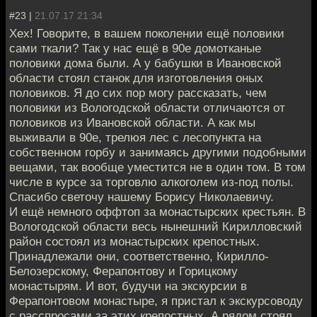
#23 |
21.07.17 21:34
Хех! Говорите, в вашем поколении ещё половики
сами ткали? Так у нас ещё в 90е домотканые
половики дома были. А у бабушки в Ивановской
области стоял станок для изготовления оных
половиков. Я до сих пор могу рассказать, чем
половики из Вологодской области отличаются от
половиков из Ивановской области. А как мы
выживали в 90е, трелюя лес с лесопункта на
собственном горбу и занимаясь другими подобными
вещами, так вообще уместится не в один том. В том
числе в курсе за торговлю алкоголем из-под полы.
Спасибо светочу нашему Борису Николаевичу.
И ещё немного оффтоп за монастырских крестьян. В
Вологодской области весь нынешний Кирилловский
район состоял из монастырских крепостных.
Принадлежали они, соответственно, Кирилло-
Белозерскому, Ферапонтову и Горицкому
монастырям. И вот, будучи на экскурсии в
Ферапонтовом монастыре, я пристал к экскурсоводу
с расспросами за этих крепостных. А рядом стоял