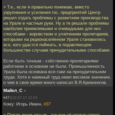
> Т.е., если я правильно понимаю, вместо
укрупнения и усиления гос. предприятий Центр
решил отдать проблемы с развитием производства
на Урале в частные руки. Ну а те решали проблемы
наиболее приемлемыми и очевидными для них
способами - воровством и угнетением пролетариев,
которыми на редконаселённом Урале становились
все, кого удастся поймать, в подавляющем
большинстве случаев принудительными способами.
Если быть точным - собственно пролетариями
работники в основном не были. Промышленность
Урала была основана все-таки на принудительном
труде. Хотя и наемный труд имел весомое значение,
о чем в свое время много написал В.Я.Кривоногов.
Майкл_С
»
#47 |
22.07.17 12:53
Кому: Игорь Ивкин,
#37
> Попам денег отсыпь, так они чё угодно споют..