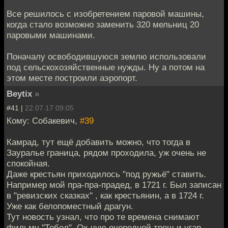
Все решилось с изобретением паровой машины,
когда стало возможно заменить 320 мельниц 20
паровыми машинами.
Поначалу освободившуюся землю использовали
под сельскохозяйственные нужды. Ну а потом на
этом месте построили аэропорт.
Beytix
»
#41 |
22.07.17 09:05
Кому: Собакевич,
#39
Камрад, тут ещё добавить можно, что тогда в
Зауралье граница, рядом проходила, уж очень не
спокойная.
Даже крестьян приходилось "под ружьё" ставить.
Например мой пра-пра-прадед, в 1721 г. Был записан
в "ревизских сказках" , как крестьянин, а в 1724 г.
Уже как белопоместный драгун.
Тут новость узнал, что про те времена снимают
фильму "Тобол". Ох чую очередной треш и угар