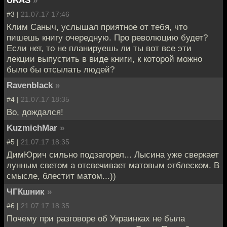
#3 |
21.07.17 17:46
Клим Саныч, услышал приятное от тебя, что
пишешь книгу очередную. Про революцию будет?
Если нет, то не планируешь ли ты вот все эти
лекции выпустить в виде книги, к которой можно
было бы отсылать людей?
Ravenblack
»
#4 |
21.07.17 18:35
Во, дождался!
KuzmichMar
»
#5 |
21.07.17 18:35
ДимЮрич сильно подзагорел... Лысина уже сверкает
лунным светом а отсвечивает матовым отблеском. В
смысле, блестит матом...))
ЧГКшник
»
#6 |
21.07.17 18:35
Почему при разговоре об Украинках не была