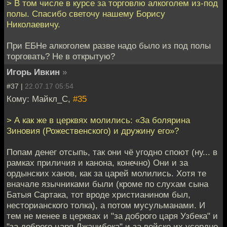
> В том числе в курсе за торговлю алкоголем из-под
полы. Спасибо светочу нашему Борису
Николаевичу.
При ЕБНе алкоголем разве надо было из под полы
торговать? Не в открытую?
Игорь Ивкин
»
#37 |
22.07.17 05:54
Кому: Майкл_С,
#35
> А как же в церквях молились: «За болярина
Зиновия (Рожественского) и дружину его»?
Попам денег отсыпь, так они чё угодно споют (ну... в
рамках приличия и канона, конечно) Они и за
ордынских ханов, как за царей молились. Хотя те
вначале язычниками были (кроме по слухам сына
Батыя Сартака, тот вроде христианином был,
несторианского толка), а потом мусульманами. И
тем не менее в церквах и "за доброго царя Узбека" и
"за доброго царя Джанибека" и за войско их усердно