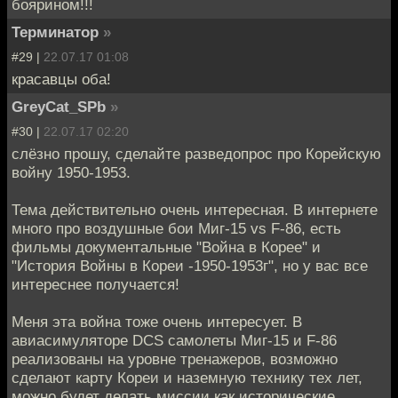
боярином!!!
Терминатор
»
#29 |
22.07.17 01:08
красавцы оба!
GreyCat_SPb
»
#30 |
22.07.17 02:20
слёзно прошу, сделайте разведопрос про Корейскую
войну 1950-1953.
Тема действительно очень интересная. В интернете
много про воздушные бои Миг-15 vs F-86, есть
фильмы документальные "Война в Корее" и
"История Войны в Кореи -1950-1953г", но у вас все
интереснее получается!
Меня эта война тоже очень интересует. В
авиасимуляторе DCS самолеты Миг-15 и F-86
реализованы на уровне тренажеров, возможно
сделают карту Кореи и наземную технику тех лет,
можно будет делать миссии как исторические