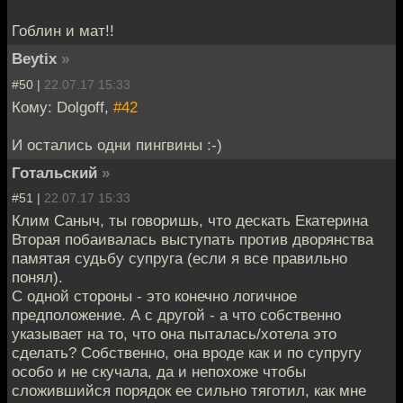
Гоблин и мат!!
Beytix
»
#50 |
22.07.17 15:33
Кому: Dolgoff,
#42
И остались одни пингвины :-)
Готальский
»
#51 |
22.07.17 15:33
Клим Саныч, ты говоришь, что дескать Екатерина
Вторая побаивалась выступать против дворянства
памятая судьбу супруга (если я все правильно
понял).
С одной стороны - это конечно логичное
предположение. А с другой - а что собственно
указывает на то, что она пыталась/хотела это
сделать? Собственно, она вроде как и по супругу
особо и не скучала, да и непохоже чтобы
сложившийся порядок ее сильно тяготил, как мне