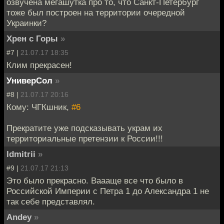
озвучена мегашутка про то, что Санкт-Петербург
тоже был построен на территории очередной
Украинки?
Хрен с Горы
»
#7 |
21.07.17 18:35
Клим прекрасен!
УниверСол
»
#8 |
21.07.17 20:16
Кому: ЧГКшник,
#6
Прекратите уже подсказывать украм их
территориальные претензии к России!!!
ldmitrii
»
#9 |
21.07.17 21:13
Это было прекрасно. Ваааще все что было в
Российской Империи с Петра 1 до Александра 1 не
так себе представлял.
Andey
»