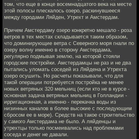
том, что еще в конце восемнадцатого века на месте
этой полосы плескалось озеро, раскинувшееся
между городами Ляйден, Утрехт и Амстердам.
Причем Амстердаму озеро конкретно мешало - роза
ветров в тех местах складывается таким образом,
что доминирующие ветра с Северного моря гнали по
озеру волну именно в сторону Амстердама,
регулярно подмывая землю, на которой стояли
городские постройки. Амстердамцы не раз и не два
пытались уломать соседей из Ляйдена и Утрехта
озеро осушить. Но расчеты показывали, что для
такой операции потребуется постройка не менее
новых ветряных 320 мельниц (если кто не в курсе -
основная задача ветряных мельниц в Голландии -
ирригационная, а именно - перекачка воды из
низинных каналов в более высокие с последующим
сбросом ее в море). Средств на такое строительство
у самого Амстердама не было. А ляйденцы и
утрехтцы только посмеивались над проблемами
соседа и денег не давали.