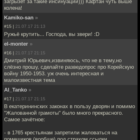
загрызет за такие инсинуации))) Кафтан чуть выше
колена!
Kamiko-san
»
#15 |
21.07.17 21:13
Ружьё крутить... Господа, вы звери! :D
el-monter
»
#16 |
21.07.17 21:15
Дмитрий Юрьевич,извиняюсь, что не в тему,но
слёзно прошу, сделайте разведопрос про Корейскую
войну 1950-1953. уж очень интересная и
малоизвестная тема
Al_Tanko
»
#17 |
21.07.17 21:15
В екатерининских законах в пользу дворян и помимо
"Жалованной грамоты" было много прекрасного.
Самое зачётное:
- в 1765 крестьянам запретили жаловаться на
помещиков (вообще) под страхом ссылки