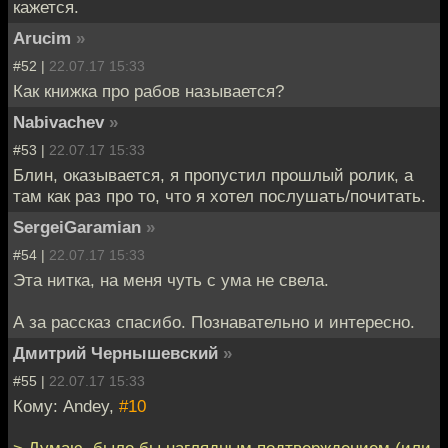
кажется.
Arucim
»
#52 |
22.07.17 15:33
Как книжка про рабов называется?
Nabivachev
»
#53 |
22.07.17 15:33
Блин, оказывается, я пропустил прошлый ролик, а
там как раз про то, что я хотел послушать/почитать.
SergeiGaramian
»
#54 |
22.07.17 15:33
Эта нитка, на меня чуть с ума не свела.
А за рассказ спасибо. Познавательно и интересно.
Дмитрий Чернышевский
»
#55 |
22.07.17 15:33
Кому: Andey,
#10
> Думаю, было бы наглядным подтверждением (или