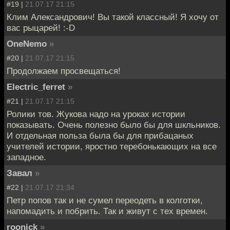
#19 |
21.07.17 21:15
Клим Александрович! Вы такой классный! Я хочу от
вас рыцарей! :-D
OneNemo
»
#20 |
21.07.17 21:15
Продолжаем просвещаться!
Electric_ferret
»
#21 |
21.07.17 21:15
Ролики тов. Жукова надо на уроках истории
показывать. Очень полезно было бы для шкльников.
И отдельная польза была бы для прибацаных
учителей истории, яростно теребонькающих на все
западное.
Завал
»
#22 |
21.07.17 21:34
Петр попов так и не сумел переодеть в колготки,
напомадить и побрить. Так и живут с тех времен.
roonick
»