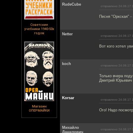
RudeCube
отправлено 24.08.17 
Песня "Оркская" -
Советские
учебники 1940-50х
годов
Netter
отправлено 24.08.17 
Вот кого хотел ув
koch
отправлено 24.08.17 
Только вчера поду
Дмитрий Юрьевич 
Korsar
отправлено 24.08.17 
Магазин
Ого! Надо посмотр
ОПЕРМАЙКИ
Михайло
отправлено 24.08.17 
Данилович