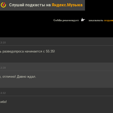
Слушай подкасты на
Яндекс.Музыка
Goblin рекомендует
заказывать
создан
13:10
 разведопроса начинается с 55:35!
13:28
, отлично! Давно ждал.
13:32
сибо!