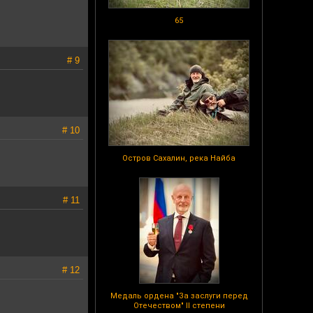
65
# 9
# 10
Остров Сахалин, река Найба
# 11
# 12
Медаль ордена "За заслуги перед
Отечеством" II степени