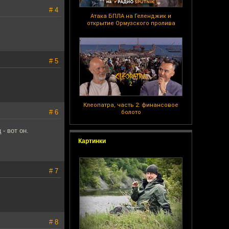
# 4
Атака БПЛА на Геленджик и
открытие Ормузского пролива
# 5
Клеопатра, часть 2: финансовое
# 6
болото
- вот он.
Картинки
# 7
# 8