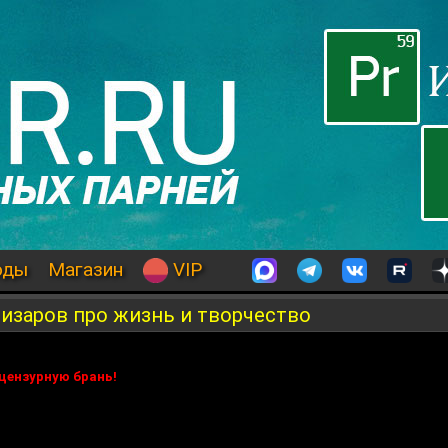
оды
Магазин
VIP
изаров про жизнь и творчество
цензурную брань!