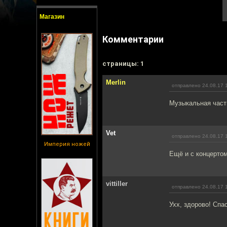
Магазин
Комментарии
cтраницы: 1
Merlin
отправлено 24.08.17 
Музыкальная часть
Vet
отправлено 24.08.17 
Империя ножей
Ещё и с концертом
vittiller
отправлено 24.08.17 
Ухх, здорово! Спа