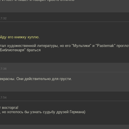
17:32
йду его книжку куплю.
тал художественной литературы, но его "Мультики" и "Pasternak" прогл
"Библиотекаря" браться
17:36
екрасны. Они действительно для грусти.
17:54
 восторга!
, но хотелось бы узнать судьбу друзей Германа)