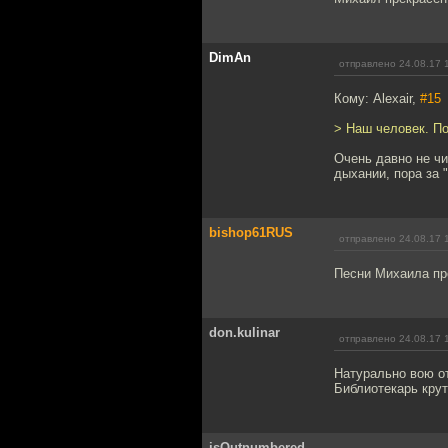
DimAn
отправлено 24.08.17 
Кому: Alexair,
#15
> Наш человек. По
Очень давно не чи
дыхании, пора за 
bishop61RUS
отправлено 24.08.17 
Песни Михаила пр
don.kulinar
отправлено 24.08.17 
Натурально вою от
Библиотекарь крут
isOutnumbered