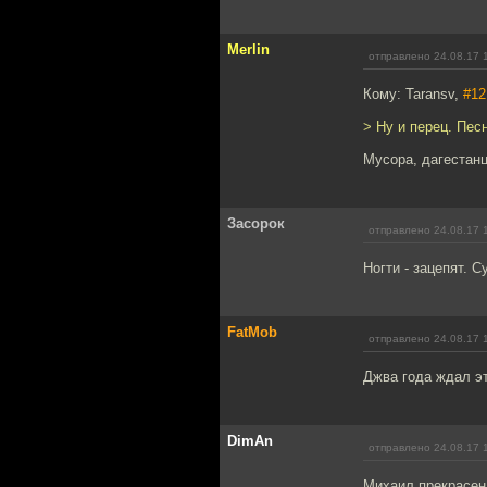
Merlin
отправлено 24.08.17 
Кому: Taransv,
#12
> Ну и перец. Пес
Мусора, дагестанц
Засорок
отправлено 24.08.17 
Ногти - зацепят. С
FatMob
отправлено 24.08.17 
Джва года ждал эт
DimAn
отправлено 24.08.17 
Михаил прекрасен!