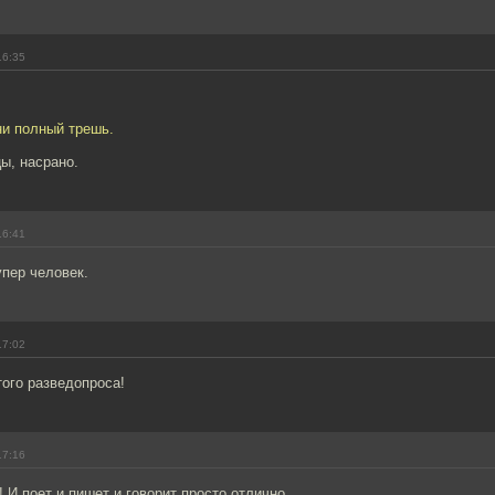
16:35
ни полный трешь.
ы, насрано.
16:41
упер человек.
17:02
ого разведопроса!
17:16
 И поет и пишет и говорит просто отлично