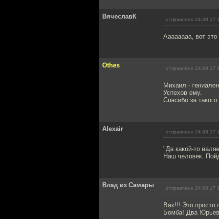
ВячеславК
отправлено 24.08.17 
Аааааааа, вот это
Othes
отправлено 24.08.17 
Михаил - гениален
Успехов ему.
Спасибо за такого 
Alexair
отправлено 24.08.17 
"Да какой-то валя
Наш человек. Пойд
Влад из Самары
отправлено 24.08.17 
Вах!!! Это просто 
Бомба! Два Юрьеви