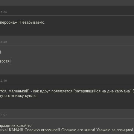
15:24
 персонаж! Незабываемо.
15:40
!
гостя!
15:46
ется, маленький" - как вдруг появляется "затерявшийся на дне кармана"
у его книжку куплю.
15:57
праздник какой-то!
ча! КАЙФ!!! Спасибо огромное!! Обожаю его книги! Уважаю за позицию!