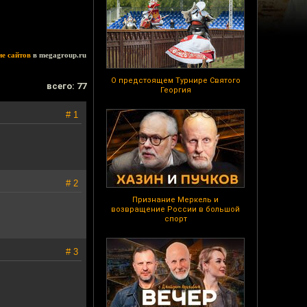
ие сайтов
в megagroup.ru
О предстоящем Турнире Святого
всего: 77
Георгия
# 1
# 2
Признание Меркель и
возвращение России в большой
спорт
# 3