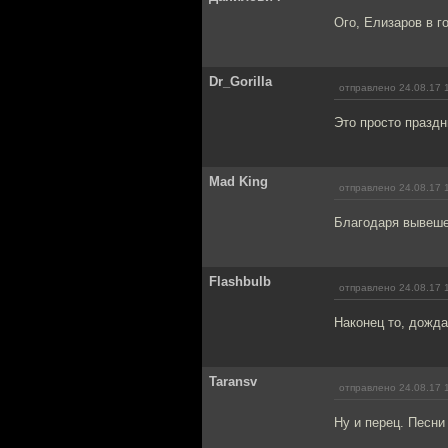
Ого, Елизаров в г
Dr_Gorilla
отправлено 24.08.17 
Это просто праздн
Mad King
отправлено 24.08.17 
Благодаря вывеше
Flashbulb
отправлено 24.08.17 
Наконец то, дожда
Taransv
отправлено 24.08.17 
Ну и перец. Песни