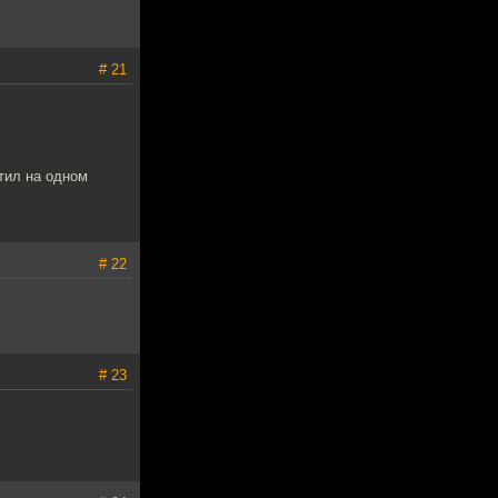
# 21
отил на одном
# 22
# 23