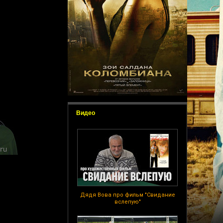
Видео
Дядя Вова про фильм "Свидание
вслепую"