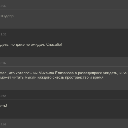
13:32
 шыдевр!
13:32
идеть, но даже не ожидал. Спасибо!
13:37
мал, что хотелось бы Михаила Елизарова в разведопросе увидеть, и бац 
может читать мысли каждого сквозь пространство и время.
13:55
еть!
14:08