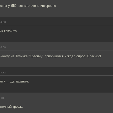
остях у ДЮ, вот это очень интересно
14:08
ик какой-то.
14:08
нному на Тупичке "Красину" приобщился и ждал опрос. Спасибо!
14:32
лся... Ща заценим.
14:57
 полный трешь.