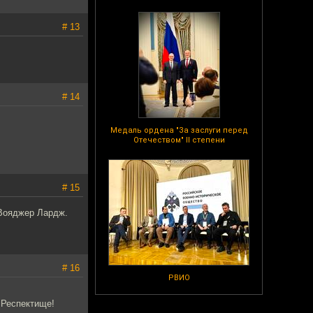
# 13
# 14
Медаль ордена "За заслуги перед
Отечеством" II степени
# 15
 Вояджер Лардж.
# 16
РВИО
 Респектище!