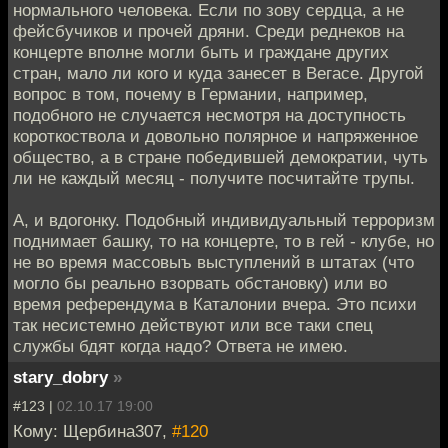
нормального человека. Если по зову сердца, а не
фейсбучиков и прочей дряни. Среди реднеков на
концерте вполне могли быть и граждане других
стран, мало ли кого и куда занесет в Вегасе. Другой
вопрос в том, почему в Германии, например,
подобного не случается несмотря на доступность
короткоствола и довольно полярное и напряженное
общество, а в стране победившей демократии, чуть
ли не каждый месяц - получите посчитайте трупы.
А, и вдогонку. Подобный индивидуальный терроризм
поднимает башку, то на концерте, то в гей - клубе, но
не во время массовыъ выступлений в штатах (что
могло бы реально взорвать обстановку) или во
время референдума в Каталонии вчера. Это психи
так несистемно действуют или все таки спец
службы бдят когда надо? Ответа не имею.
stary_dobry
»
#123 |
02.10.17 19:00
Кому: Щербина307,
#120