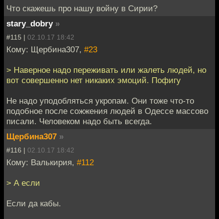
Что скажешь про нашу войну в Сирии?
stary_dobry
»
#115 |
02.10.17 18:42
Кому: Щербина307,
#23
> Наверное надо переживать или жалеть людей, но
вот совершенно нет никаких эмоций. Пофигу
Не надо уподобляться укропам. Они тоже что-то
подобное после сожжения людей в Одессе массово
писали. Человеком надо быть всегда.
Щербина307
»
#116 |
02.10.17 18:42
Кому: Валькирия,
#112
> А если
Если да кабы.