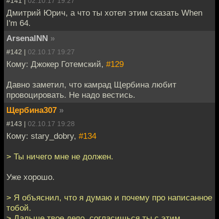
#141 |
02.10.17 19:27
Дмитрий Юрич, а что ты хотел этим сказать When
I'm 64.
ArsenalNN
»
#142 |
02.10.17 19:27
Кому: Джокер Готемский,
#129
Давно заметил, что камрад Щербина любит
провоцировать. Не надо вестись.
Щербина307
»
#143 |
02.10.17 19:28
Кому: stary_dobry,
#134
> Ты ничего мне не должен.
Уже хорошо.
> Я объяснил, что я думаю и почему про написанное
тобой.
> Дальше твое дело, согласишься ты с этим,