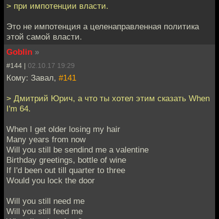
> при импотенции власти.
Это не импотенция а целенаправленная политика
этой самой власти.
Goblin
»
#144 |
02.10.17 19:29
Кому: Завал,
#141
> Дмитрий Юрич, а что ты хотел этим сказать When
I'm 64.
When I get older losing my hair
Many years from now
Will you still be sendind me a valentine
Birthday greetings, bottle of wine
If I'd been out till quarter to three
Would you lock the door
Will you still need me
Will you still feed me