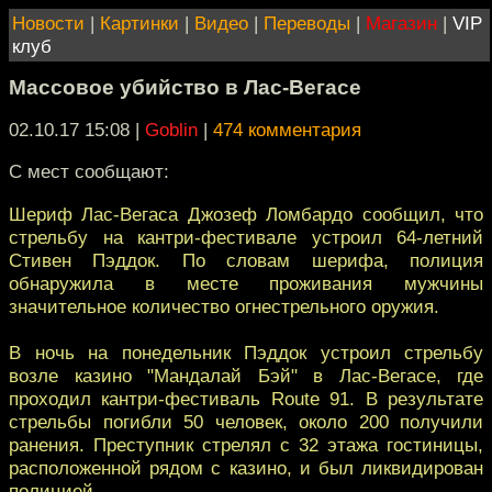
Новости
|
Картинки
|
Видео
|
Переводы
|
Магазин
|
VIP
клуб
Массовое убийство в Лас-Вегасе
02.10.17 15:08
|
Goblin
|
474 комментария
С мест сообщают:
Шериф Лас-Вегаса Джозеф Ломбардо сообщил, что
стрельбу на кантри-фестивале устроил 64-летний
Стивен Пэддок. По словам шерифа, полиция
обнаружила в месте проживания мужчины
значительное количество огнестрельного оружия.
В ночь на понедельник Пэддок устроил стрельбу
возле казино "Мандалай Бэй" в Лас-Вегасе, где
проходил кантри-фестиваль Route 91. В результате
стрельбы погибли 50 человек, около 200 получили
ранения. Преступник стрелял с 32 этажа гостиницы,
расположенной рядом с казино, и был ликвидирован
полицией.