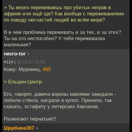
> Ты много переживаешь про убитых негров в
африке или ещё где? Как вообще с переживаниями
по поводу несчастий людей во всём мире?
В в чем проблема переживать и за тех, и за этих?
Ты на это неспособен? У тебя переживалка
маленькая?
necro-tor
»
#124 |
02.10.17 19:02
Кому: Муромец,
#65
> Ельцин-Центр.
Его, говорят, давеча вороны камнями закидали -
побили стёкла, насрали в купол. Приняли, так
сказать, эстафету у питерских бакланов.
Разжигают пернатые!!!
Щербина307
»