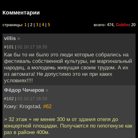
Комментарии
cтраницы:
1
| 2 |
3
|
4
|
5
всего: 474,
Goblin
: 20
villis
»
#101 |
02.10.17 18:33
Как бы то ни было это люди которые собрались на
фестиваль собственной культуры, не маргинальный
народец, а молодежь живущая своим трудом. А их
из автомата! Не допустимо это ни при каких
условиях!!!!
Фёдор Чечеров
»
#102 |
02.10.17 18:33
Кому: Krogstad,
#62
> 32 этаж + не менее 300 м от здания отеля до
концертной площадки. Получается по гипотенузе как
раз в районе 400м.