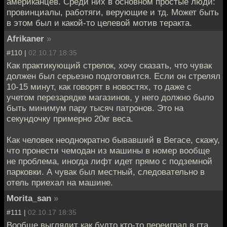
американцев. Среди них в основном простые люди:
провинциалы, работяги, верующие и тд. Может быть
в этом был и какой-то целевой мотив теракта.
Afrikaner
»
#110 |
02.10.17 18:35
Как практикующий стрелок, хочу сказать, что чувак
должен был серьезно подготовится. Если он стрелял
10-15 минут, как говорят в новостях, то даже с
учетом перезарядке магазинов, у него должно было
быть минимум пару тысяч патронов. Это на
секундочку примерно 20кг веса.
Как человек неоднократно бывавший в Вегасе, скажу,
что пронести чемодан из машины в номер вообще
не проблема, иногда лифт идет прямо с подземной
парковки. А чувак был местный, следовательно в
отель приехал на машине.
Morita_san
»
#111 |
02.10.17 18:35
Вообще выглядит как будто кто-то переиграл в гта.