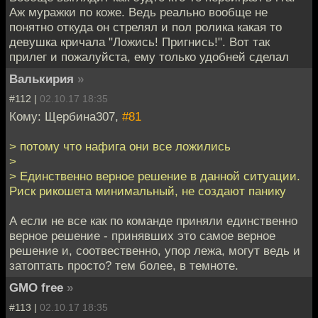
Аж муражки по коже. Ведь реально вообще не
понятно откуда он стрелял и пол ролика какая то
девушка кричала "Ложись! Пригнись!". Вот так
прилег и пожалуйста, ему только удобней сделал
Валькирия
»
#112 |
02.10.17 18:35
Кому: Щербина307,
#81
> потому что нафига они все ложились
>
> Единственно верное решение в данной ситуации.
Риск рикошета минимальный, не создают панику
А если не все как по команде приняли единственно
верное решение - принявших это самое верное
решение и, соотвественно, упор лежа, могут ведь и
затоптать просто? тем более, в темноте.
GMO free
»
#113 |
02.10.17 18:35