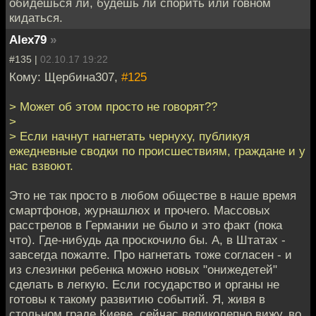
обидешься ли, будешь ли спорить или говном
кидаться.
Alex79
»
#135 |
02.10.17 19:22
Кому: Щербина307,
#125
> Может об этом просто не говорят??
>
> Если начнут нагнетать чернуху, публикуя
ежедневные сводки по происшествиям, граждане и у
нас взвоют.
Это не так просто в любом обществе в наше время
смартфонов, журнашлюх и прочего. Массовых
расстрелов в Германии не было и это факт (пока
что). Где-нибудь да проскочило бы. А, в Штатах -
завсегда пожалте. Про нагнетать тоже согласен - и
из слезинки ребенка можно новых "онижедетей"
сделать в легкую. Если государство и органы не
готовы к такому развитию событий. Я, живя в
стольном граде Киеве, сейчас великолепно вижу, во