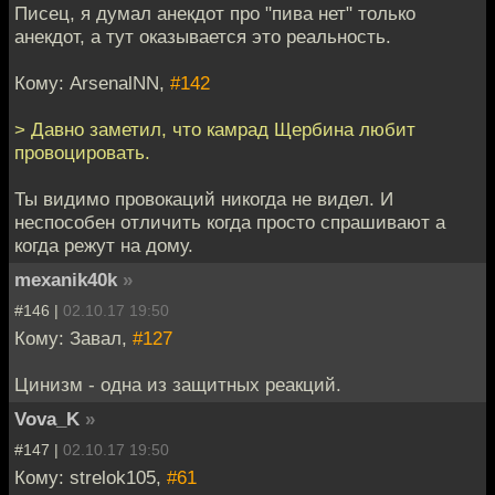
Писец, я думал анекдот про "пива нет" только
анекдот, а тут оказывается это реальность.
Кому: ArsenalNN,
#142
> Давно заметил, что камрад Щербина любит
провоцировать.
Ты видимо провокаций никогда не видел. И
неспособен отличить когда просто спрашивают а
когда режут на дому.
mexanik40k
»
#146 |
02.10.17 19:50
Кому: Завал,
#127
Цинизм - одна из защитных реакций.
Vova_K
»
#147 |
02.10.17 19:50
Кому: strelok105,
#61