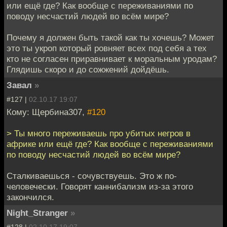
или ещё где? Как вообще с переживаниями по
поводу несчастий людей во всём мире?
Почему я должен быть такой как ты хочешь? Может
это ты укроп который ровняет всех под себя а тех
кто не согласен приравнивает к моральным уродам?
Глядишь скоро и до сожжений дойдёшь.
Завал
»
#127 |
02.10.17 19:07
Кому: Щербина307,
#120
> Ты много переживаешь про убитых негров в
африке или ещё где? Как вообще с переживаниями
по поводу несчастий людей во всём мире?
Сталкиваешься - сочувствуешь. Это ж по-
человечески. Говорят каннибализм из-за этого
закончился.
Night_Stranger
»
#128 |
02.10.17 19:07