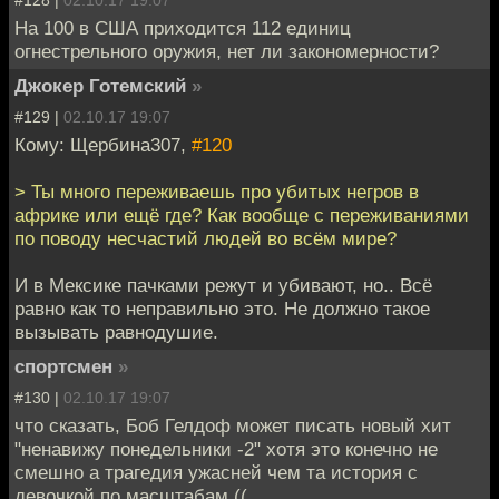
На 100 в США приходится 112 единиц
огнестрельного оружия, нет ли закономерности?
Джокер Готемский
»
#129 |
02.10.17 19:07
Кому: Щербина307,
#120
> Ты много переживаешь про убитых негров в
африке или ещё где? Как вообще с переживаниями
по поводу несчастий людей во всём мире?
И в Мексике пачками режут и убивают, но.. Всё
равно как то неправильно это. Не должно такое
вызывать равнодушие.
спортсмен
»
#130 |
02.10.17 19:07
что сказать, Боб Гелдоф может писать новый хит
"ненавижу понедельники -2" хотя это конечно не
смешно а трагедия ужасней чем та история с
девочкой по масштабам ((