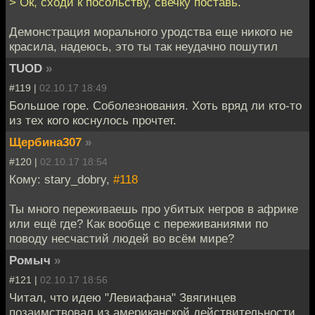
> Ок, сходи к посольству, свечку поставь.
Демонстрация морального уродства еще никого не
красила, надеюсь, это ты так неудачно пошутил
TUOD
»
#119 |
02.10.17 18:49
Большое горе. Соболезнования. Хоть вряд ли кто-то
из тех кого коснулось прочтет.
Щербина307
»
#120 |
02.10.17 18:54
Кому: stary_dobry,
#118
Ты много переживаешь про убитых негров в африке
или ещё где? Как вообще с переживаниями по
поводу несчастий людей во всём мире?
Ромыч
»
#121 |
02.10.17 18:56
Читал, что идею "Левиафана" Звягинцев
позаимствовал из американской действительности,