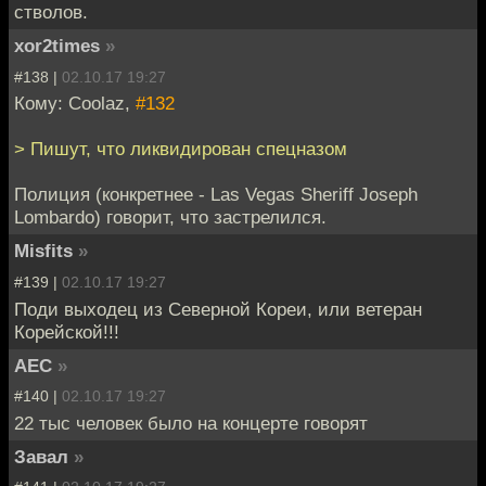
стволов.
xor2times
»
#138 |
02.10.17 19:27
Кому: Coolaz,
#132
> Пишут, что ликвидирован спецназом
Полиция (конкретнее - Las Vegas Sheriff Joseph
Lombardo) говорит, что застрелился.
Misfits
»
#139 |
02.10.17 19:27
Поди выходец из Северной Кореи, или ветеран
Корейской!!!
АЕС
»
#140 |
02.10.17 19:27
22 тыс человек было на концерте говорят
Завал
»