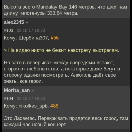
Высота всего Mandalay Bay 146 метров, что дает нам
длину гипотенузы 333,64 метра.
alex2345
»
#103 |
02.10.17 18:33
Кому: Щербина307,
#56
> На видео никто не бежит навстречу выстрелам.
Но зато в перерывах между очередями встают,
сгорая от любопытства, а некоторые даже бегут в
сторону здания посмотреть. Алкоголь даёт своё
знать, все герои.
Morita_san
»
#104 |
02.10.17 18:33
Кому: nikolkas_spb,
#88
Это Ласвегас. Перекрывать придется весь город, там
каждый час новый концерт