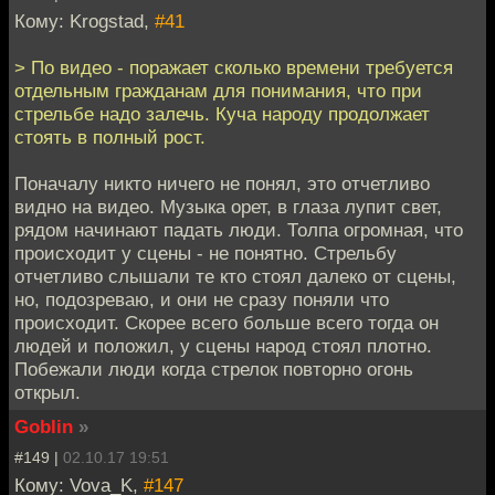
Кому: Krogstad,
#41
> По видео - поражает сколько времени требуется
отдельным гражданам для понимания, что при
стрельбе надо залечь. Куча народу продолжает
стоять в полный рост.
Поначалу никто ничего не понял, это отчетливо
видно на видео. Музыка орет, в глаза лупит свет,
рядом начинают падать люди. Толпа огромная, что
происходит у сцены - не понятно. Стрельбу
отчетливо слышали те кто стоял далеко от сцены,
но, подозреваю, и они не сразу поняли что
происходит. Скорее всего больше всего тогда он
людей и положил, у сцены народ стоял плотно.
Побежали люди когда стрелок повторно огонь
открыл.
Goblin
»
#149 |
02.10.17 19:51
Кому: Vova_K,
#147