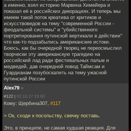
а именно, взял историю Марвина Химейера и
показал её в российских декорациях. И теперь мы
имеем такой поток креатива от критиков и
искусствоведов на тему "современной России -
феодальной системы" и "убийственного
портретирования путинской вертикали в действии"
что как-то подзабылись американские истоки.
Боюсь, как бы очередной творец не переосмыслил
творчески эту американскую трагедию на
российский лад ради фестивальных пальм и
медведей, дав очередной повод Таймсам и
Гуардианам позубоскалить на тему ужасной
путинской России
Alex79
»
#122 |
02.10.17 19:00
Кому: Щербина307,
#117
> Ок, сходи к посольству, свечку поставь.
Это, в принципе, не самая худшая реакция. Для