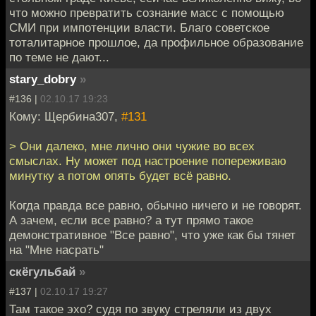
что можно превратить сознание масс с помощью
СМИ при импотенции власти. Благо советское
тоталитарное прошлое, да профильное образование
по теме не дают...
stary_dobry
»
#136 |
02.10.17 19:23
Кому: Щербина307,
#131
> Они далеко, мне лично они чужие во всех
смыслах. Ну может под настроение попереживаю
минутку а потом опять будет всё равно.
Когда правда все равно, обычно ничего и не говорят.
А зачем, если все равно? а тут прямо такое
демонстративное "Все равно", что уже как бы тянет
на "Мне насрать"
скёгульбай
»
#137 |
02.10.17 19:27
Там такое эхо? судя по звуку стреляли из двух