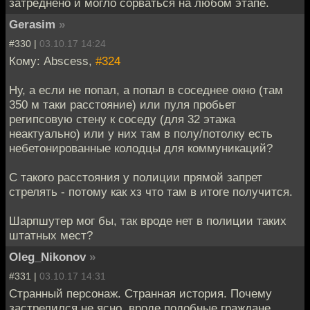
затреднено и могло сорваться на любом этапе.
Gerasim
»
#330 |
03.10.17 14:24
Кому: Abscess,
#324
Ну, а если не попал, а попал в соседнее окно (там
350 м таки расстояние) или пуля пробьет
регипсовую стену к соседу (для 32 этажа
неактуально) или у них там в полу/потолку есть
небетонированные колодцы для коммуникаций?
С такого расстояния у полиции прямой запрет
стрелять - потому как хз что там в итоге получится.
Шарпшутер мог бы, так вроде нет в полиции таких
штатных мест?
Oleg_Nikonov
»
#331 |
03.10.17 14:31
Странный персонаж. Странная история. Почему
застрелился не ясно, вроде подобные граждане