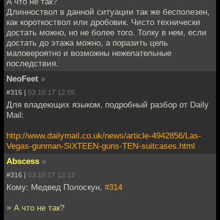
А что не так?
Длинноствол в данной ситуации так же бесполезен,
как короткоствол или дробовик. Чисто технически
достать можно, но не более того. Толку в нем, если
достать до этажа можно, а поразить цель
маловероятно и возможны нежелательные
последствия.
NeoFeet
»
#315 |
03.10.17 12:05
Для владеющих языком, подробный разбор от Daily
Mail:
http://www.dailymail.co.uk/news/article-4942856/Las-
Vegas-gunman-SIXTEEN-guns-TEN-suitcases.html
Abscess
»
#316 |
03.10.17 12:12
Кому: Медвед Полоскун,
#314
> А что не так?