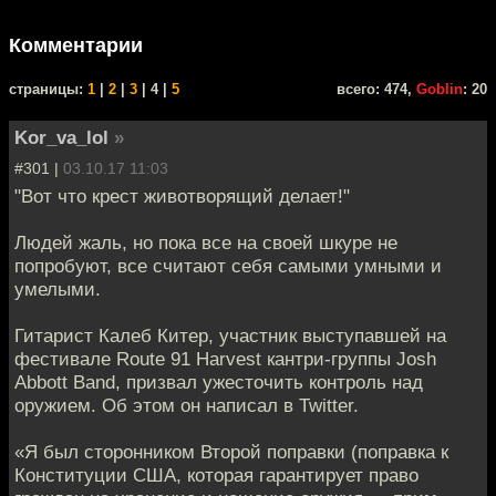
Комментарии
cтраницы:
1
|
2
|
3
| 4 |
5
всего: 474,
Goblin
: 20
Kor_va_lol
»
#301 |
03.10.17 11:03
"Вот что крест животворящий делает!"
Людей жаль, но пока все на своей шкуре не
попробуют, все считают себя самыми умными и
умелыми.
Гитарист Калеб Китер, участник выступавшей на
фестивале Route 91 Harvest кантри-группы Josh
Abbott Band, призвал ужесточить контроль над
оружием. Об этом он написал в Twitter.
«Я был сторонником Второй поправки (поправка к
Конституции США, которая гарантирует право