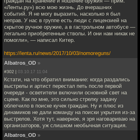
граждан на хранение и ношение оружия — прим.
«Ленты.ру») всю мою жизнь. До вчерашних
событий. Я не могу выразить, насколько я был
неправ. У нас в группе есть люди с лицензией на
скрытое ручное оружие, а в гастрольном автобусе —
легально приобретенные стволы. И они нам никак не
помогли», — написал Китер.
https://lenta.ru/news/2017/10/03/nomoreguns/
Albatros_OD
»
#302 |
03.10.17 11:04
Кстати, на что обратил внимание: когда раздались
выстрелы и артист перестал петь после первой
очереди - осветители включили основной свет на
сцене. Как по мне, это сильно стрелку задачу
облегчило в поиске кучек граждан. Ну и плюс из
динамиков не дали команду на поиски укрытия из-за
выстрелов. Хотя тут, наверное, я зря наговариваю на
организаторов, уж слишком необычная ситуация.
Albatros_OD
»