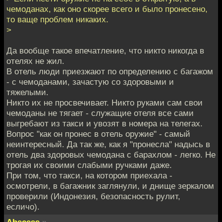
чемоданах, как оно скорее всего и было пронесено,
то ваще проблем никаких.
>
Да вообще такое впечатление, что никто никогда в
отелях не жил.
В отель люди приезжают по определению с багажом
- с чемоданами, зачастую со здоровыми и
тяжелыми.
Никто их не просвечивает. Никто руками сам свои
чемоданы не тягает - служащие отеля все сами
выгребают из такси и увозят в номера на телегах.
Вопрос "как он пронес в отель оружие" - самый
неинтересный. Да так же, как я "пронесла" надысь в
отель два здоровых чемодана с барахлом - легко. Не
трогая их своими слабыми ручками даже.
При том, что такси, на котором приехала -
осмотрели, в багажник заглянули, и днище зеркалом
проверили (Индонезия, безопасность рулит,
есличо).
Abscess
»