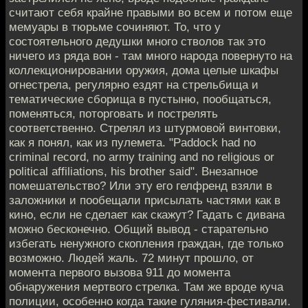
считают себя крайне правыми во всем и потом еще
мемуары в тюрьме сочиняют. То, что у
состоятельного дедушки много стволов так это
ничего из ряда вон - там много народа повернуто на
коллекционировании оружия, дома целые шкафы
огнестрела, регулярно ездят на стрельбища и
тематические сборища в пустыню, пообщаться,
поменяться, поторговать и пострелять
соответственно. Стрелял из штурмовой винтовки,
как я понял, как из пулемета. "Paddock had no
criminal record, no army training and no religious or
political affiliations, his brother said". Внезапное
помешательство? Или эту его гелфренд взяли в
заложники и пообещали присылать частями как в
кино, если не сделает как скажут? Гадать с дивана
можно бесконечно. Общий вывод - старательно
избегать ненужного скопления граждан, где только
возможно. Людей жаль. 72 минут прошло, от
момента первого вызова 911 до момента
обнаружения мертвого стрелка. Там же вроде куча
полиции, особенно когда такие гуляния-фестивали.