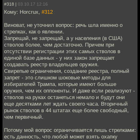
#318 |
03.10.17 12:16
Кому: Horcrux,
#312
Виноват, не уточнил вопрос: речь шла именно о
стрелках, как о явлении.
Запрещай, не запрещай, а у населения (в США)
стволов более, чем достаточно. Причем при
отсутствии регистрации этих самых стволов в
единой базе данных - у них закон запрещает
создавать реестр владельцев оружия.
Свирепые ограничения, создание реестра, полный
запрет - это слишком шоковые методы для
избирателей Трампа, которые имеют больше
оружия, чем их оппоненты. И даже если реализуют -
стволов на руках останеться немало и будут они
еще десятками лет ждать своего часа. Вторичный
рынок стволов в 44 штатах еще более свободный,
чем первичный.
Потому мой вопрос ограничивается лишь стрелками:
есть данность, что любой может взять охапку