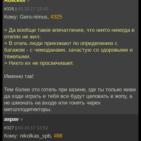
#326 |
03.10.17 13:43
Кому: Gero-nimus,
#325
> Да вообще такое впечатление, что никто никогда в
отелях не жил.
> В отель люди приезжают по определению с
багажом - с чемоданами, зачастую со здоровыми и
тяжелыми.
> Никто их не просвечивает.
Именно так!
Тем более это готель при казине, где ты только живи
да ходи играть и тебя все будут целовать в жопу, а
не шмонать на входе или гонять черех
металлодетекторы.
aspav
»
#327 |
03.10.17 13:52
Кому: nikolkas_spb,
#88