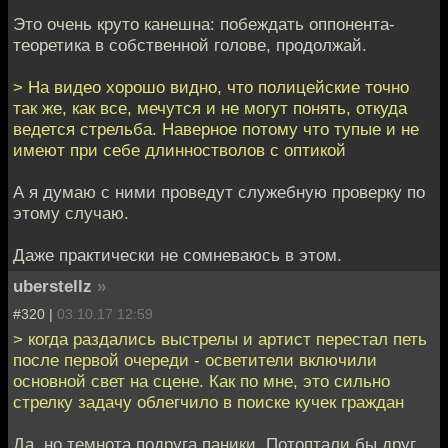
Это очень круто канешна: побеждать оппонента-
теоретика в собственной голове, продолжай.
> На видео хорошо видно, что полицейские точно
так же, как все, мечутся и не могут понять, откуда
ведется стрельба. Наверное потому что тупые и не
имеют при себе длинностволов с оптикой
А я думаю с ними проведут служебную проверку по
этому случаю.
Даже практически не сомневаюсь в этом.
uberstellz
»
#320 |
03.10.17 12:59
> когда раздались выстрелы и артист перестал петь
после первой очереди - осветители включили
основной свет на сцене. Как по мне, это сильно
стрелку задачу облегчило в поиске кучек граждан
Да, но темнота подруга паники. Потоптали бы друг