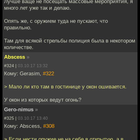
Лучше ваще не посещать массовые мероприятия, я
много лет уже так и делаю.
Опять же, с оружием туда не пускают, что
правильно.
Там для всякой стрельбы полиция была в некотором
количестве.
Abscess
»
#324 |
03.10.17 13:32
Кому: Gerasim,
#322
> Мало ли кто там в гостинице у окон ошивается.
У окон из которых ведут огонь?
Gero-nimus
»
#325 |
03.10.17 13:40
Кому: Abscess,
#308
> Если нести оружие не на себе в открытую, а в