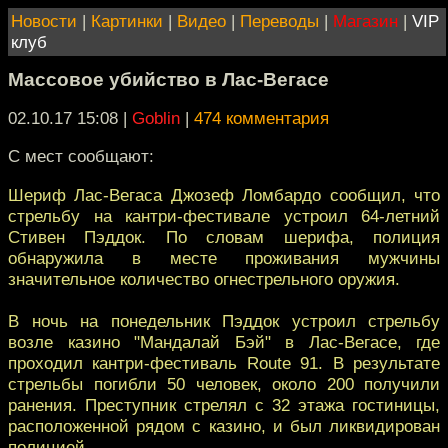
Новости
|
Картинки
|
Видео
|
Переводы
|
Магазин
|
VIP
клуб
Массовое убийство в Лас-Вегасе
02.10.17 15:08
|
Goblin
|
474 комментария
С мест сообщают:
Шериф Лас-Вегаса Джозеф Ломбардо сообщил, что
стрельбу на кантри-фестивале устроил 64-летний
Стивен Пэддок. По словам шерифа, полиция
обнаружила в месте проживания мужчины
значительное количество огнестрельного оружия.
В ночь на понедельник Пэддок устроил стрельбу
возле казино "Мандалай Бэй" в Лас-Вегасе, где
проходил кантри-фестиваль Route 91. В результате
стрельбы погибли 50 человек, около 200 получили
ранения. Преступник стрелял с 32 этажа гостиницы,
расположенной рядом с казино, и был ликвидирован
полицией.