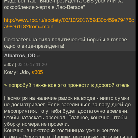
Надо вот так: "Вице-президента CBS уволили за
оскорбление жертв в Лас-Вегасе"
http://www.rbc.ru/society/03/10/2017/59d30b459a79476c
a98e6118?from=main
Показательна сила политической борьбы в голове
одного вице-президента!
Albatros_OD
»
#307 |
03.10.17 11:20
Кому: Udo,
#305
> попробуй также все это пронести в дорогой отель
Несмотря на наличие рамок на входе - никто сумки
не досматривает. Если заселишься за пару дней до
мероприятия, то у тебя будет достаточно времени,
чтобы натаскать арсенал. Главное, конечно, чтобы
уборку номера не провели.
Конечно, в некоторых гостиницах уже и рентген
стоит - Редиссон в Шарике, некоторые гостиницы на