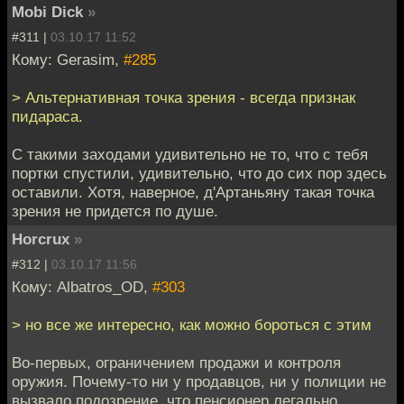
Mobi Dick
»
#311 |
03.10.17 11:52
Кому: Gerasim,
#285
> Альтернативная точка зрения - всегда признак
пидараса.
С такими заходами удивительно не то, что с тебя
портки спустили, удивительно, что до сих пор здесь
оставили. Хотя, наверное, д'Артаньяну такая точка
зрения не придется по душе.
Horcrux
»
#312 |
03.10.17 11:56
Кому: Albatros_OD,
#303
> но все же интересно, как можно бороться с этим
Во-первых, ограничением продажи и контроля
оружия. Почему-то ни у продавцов, ни у полиции не
вызвало подозрение, что пенсионер легально