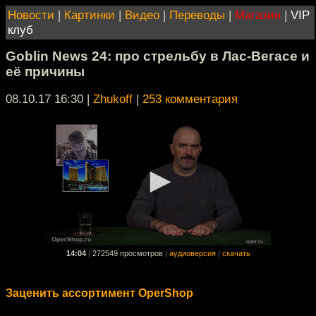
Новости
|
Картинки
|
Видео
|
Переводы
|
Магазин
|
VIP
клуб
Goblin News 24: про стрельбу в Лас-Вегасе и
её причины
08.10.17 16:30
|
Zhukoff
|
253 комментария
14:04
|
272549 просмотров
|
аудиоверсия
|
скачать
Заценить ассортимент OperShop