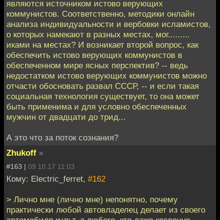
являются источником истово верующих
коммунистов. Соответственно, методики онлайн
анализа индивидуальности и вербовки исламистов,
о которых намекают в разных местах, мог.........
иками на местах? И возникает второй вопрос, как
обеспечить истово верующих коммунистов в
обеспеченном мире ясных перспектив? -- ведь
недостатком истово верующих коммунистов можно
отчасти обосновать развал СССР, -- и если такая
социальная технология существует, то она может
быть применима и для условно обеспеченных
мужчин от двадцати до трид...
А это что за поток сознания?
Zhukoff
»
#163 |
09.10.17 11:03
Кому: Electric_ferret,
#162
> Лично мне (лично мне) непонятно, почему
практически любой автовладелец делает из своего
автомобиля культ, а любого, кто даже косвенно