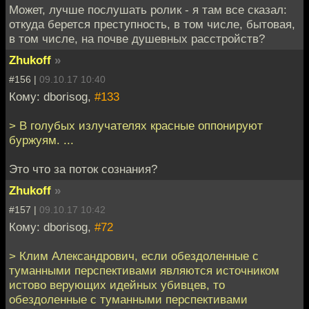
Может, лучше послушать ролик - я там все сказал:
откуда берется преступность, в том числе, бытовая,
в том числе, на почве душевных расстройств?
Zhukoff
»
#156 |
09.10.17 10:40
Кому: dborisog,
#133
> В голубых излучателях красные оппонируют
буржуям. ...
Это что за поток сознания?
Zhukoff
»
#157 |
09.10.17 10:42
Кому: dborisog,
#72
> Клим Александрович, если обездоленные с
туманными перспективами являются источником
истово верующих идейных убивцев, то
обездоленные с туманными перспективами