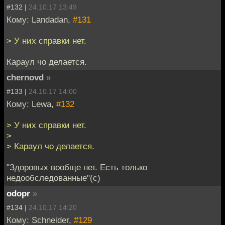
#132 |
24.10.17 13:49
Кому: Landadan,
#131
> У них справки нет.
Караул чо делается.
chernovd
»
#133 |
24.10.17 14:00
Кому: Lewa,
#132
> У них справки нет.
>
> Караул чо делается.
"Здоровых вообще нет. Есть только
недообследованные"(с)
odopr
»
#134 |
24.10.17 14:20
Кому: Schneider,
#129