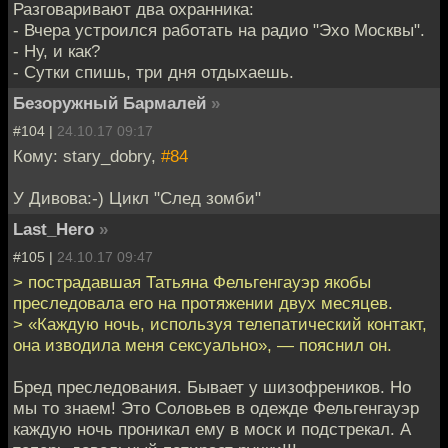
Разговаривают два охранника:
- Вчера устроился работать на радио "Эхо Москвы".
- Ну, и как?
- Сутки спишь, три дня отдыхаешь.
Безоружный Бармалей
»
#104 |
24.10.17 09:17
Кому: stary_dobry,
#84
У Дивова:-) Цикл "След зомби"
Last_Hero
»
#105 |
24.10.17 09:47
> пострадавшая Татьяна Фельгенгауэр якобы
преследовала его на протяжении двух месяцев.
> «Каждую ночь, используя телепатический контакт,
она изводила меня сексуально», — пояснил он.
Бред преследования. Бывает у шизофреников. Но
мы то знаем! Это Соловьев в одежде Фельгенгауэр
каждую ночь проникал ему в моск и подстрекал. А