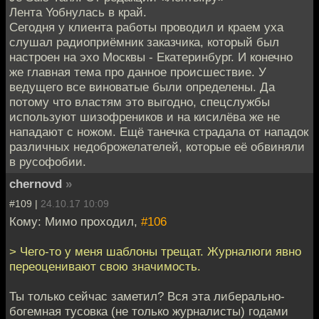
Лента Yoбнулась в край.
Сегодня у клиента работы проводил и краем уха
слушал радиоприёмник заказчика, который был
настроен на эхо Москвы - Екатеринбург. И конечно
же главная тема про данное происшествие. У
ведущего все виноватые были определены. Да
потому что властям это выгодно, спецслужбы
используют шизофреников и на кисилёва же не
нападают с ножом. Ещё танечка страдала от нападок
различных недоброжелателей, которые её обвиняли
в русофобии.
chernovd
»
#109 |
24.10.17 10:09
Кому: Мимо проходил,
#106
> Чего-то у меня шаблоны трещат. Журналюги явно
переоценивают свою значимость.
Ты только сейчас заметил? Вся эта либерально-
богемная тусовка (не только журналисты) годами