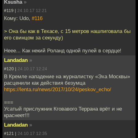
Ksusha
»
#119 |
24.10.17 12:21
Кому: Udo,
#116
> Она бы как в Техасе, с 15 метров нашпиговала бы
его свинцом за секунду)
Неее... Как некий Роланд одной пулей в сердце!
Landadan
»
#120 |
24.10.17 12:24
В Кремле нападение на журналистку «Эха Москвы»
расценили как действия безумца
https://lenta.ru/news/2017/10/24/peskov_echo/
===
Усатый прислужник Кговавого Террана врёт и не
краснеет!!!
Landadan
»
#121 |
24.10.17 12:35