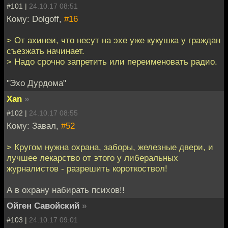
#101 |
24.10.17 08:51
Кому: Dolgoff,
#16
> От ахинеи, что несут на эхе уже кукушка у граждан
съезжать начинает.
> Надо срочно запретить или переименовать радио.
"Эхо Дурдома"
Xan
»
#102 |
24.10.17 08:55
Кому: Завал,
#52
> Кругом нужна охрана, заборы, железные двери, и
лучшее лекарство от этого у либеральных
журналистов - разрешить короткоствол!
А в охрану набирать психов!!
Ойген Савойский
»
#103 |
24.10.17 09:01