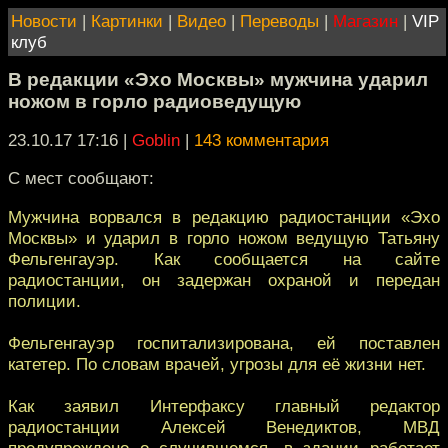
Новости
|
Картинки
|
Видео
|
Переводы
|
Магазин
|
VIP
клуб
В редакции «Эхо Москвы» мужчина ударил
ножом в горло радиоведущую
23.10.17 17:16
|
Goblin
|
143 комментария
С мест сообщают:
Мужчина ворвался в редакцию радиостанции «Эхо
Москвы» и ударил в горло ножом ведущую Татьяну
Фельгенгауэр. Как сообщается на сайте
радиостанции, он задержан охраной и передан
полиции.
Фельгенгауэр госпитализирована, ей поставлен
катетер. По словам врачей, угрозы для её жизни нет.
Как заявил Интерфаксу главный редактор
радиостанции Алексей Венедиктов, МВД
предупреждено о случившемся, в здании работает