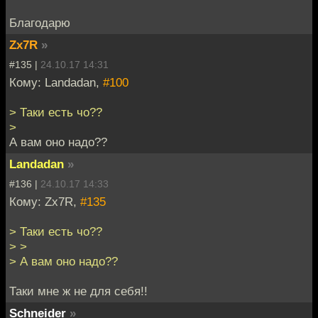
Благодарю
Zx7R
»
#135 |
24.10.17 14:31
Кому: Landadan,
#100
> Таки есть чо??
>
А вам оно надо??
Landadan
»
#136 |
24.10.17 14:33
Кому: Zx7R,
#135
> Таки есть чо??
> >
> А вам оно надо??
Таки мне ж не для себя!!
Schneider
»