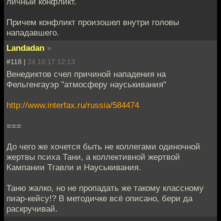
личный конфликт.
Причем конфликт произошел внутри головы
нападавшего.
Landadan
»
#118 |
24.10.17 12:13
Венедиктов счел причиной нападения на
Фельгенгауэр "атмосферу науськивания"
http://www.interfax.ru/russia/584474
===
До чего же хочется быть не коллегами одиночной
жертвы психа Тани, а коллективной жертвой
Кампании Тгавли и Науськивания.
Таню жалко, но не пропадать же такому классному
пиар-кейсу!? В методичке всё описано, бери да
раскручивай.