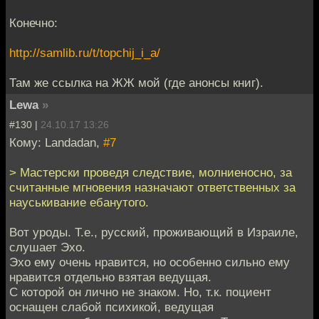
Конечно:
http://samlib.ru/t/topchij_i_a/
Там же ссылка на ЖЖ мой (где анонсы книг).
Lewa
»
#130 |
24.10.17 13:26
Кому: Landadan,
#7
> Мастерски проведя следствие, молниеносно, за
считанные мгновения назначают ответственных за
науськивание ебанутого.
Вот уроды. Т.е., русский, проживающий в Израиле,
слушает Эхо.
Эхо ему очень нравится, но особенно сильно ему
нравится отдельно взятая ведущая.
С которой он лично не знаком. Но, т.к. поциент
оснащен слабой психикой, ведущая