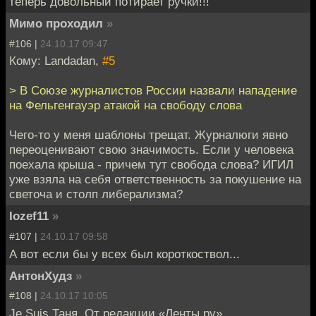
теперь довольный потирает ручки!!!
Мимо проходил
»
#106 |
24.10.17 09:47
Кому: Landadan,
#5
> В Союзе журналистов России назвали нападение
на Фельгенгауэр атакой на свободу слова
Чего-то у меня шаблоны трещат. Журналюги явно
переоценивают свою значимость. Если у человека
поехала крыша - причем тут свобода слова? ИГИЛ
уже взяла на себя ответственность за покушение на
светоча и столп либерализма?
Iozef11
»
#107 |
24.10.17 09:58
А вот если бы у всех был короткоствол...
АнтонХудз
»
#108 |
24.10.17 10:05
Je Suis Таня. От редакции «Ленты.ру»