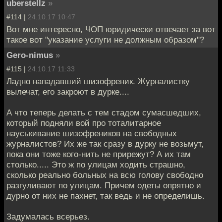
uberstellz
»
#114 |
24.10.17 10:47
Вот мне интересно, ЧОП юридически отвечает за вот
такое вот "указание услуги не должным образом"?
Gero-nimus
»
#115 |
24.10.17 11:33
Ладно нападавший шизофреник. Журналистку
вылечат, его закроют в дурке....
А что теперь делать с тем стадом сумасшедших,
который подняли вой про тоталитарное
науськивание шизофреников на свободных
журналистов? Их же так сразу в дурку не возьмут,
пока они тоже кого-нить не прирежут? А их там
столько..... Это ж по улицам ходить страшно,
сколько реально больных на всю голову свободно
разгуливают по улицам. Причем одеты опрятно и
дурно от них не пахнет, так ведь и не определишь.
Задумалась всерьез.