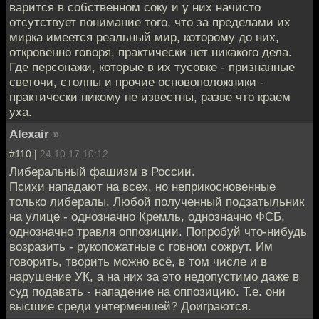
варится в собственном соку и у них начисто
отсутствует понимание того, что за пределами их
мирка имеется реальный мир, которому до них,
откровенно говоря, практически нет никакого дела.
Где персонажи, которые в их тусовке - признанные
светочи, столпы и прочие основоположники -
практически никому не известны, разве что краем
уха.
Alexair
»
#110 |
24.10.17 10:12
Либеральный фашизм в России.
Психи нападают на всех, но неприкосновенные
только либералы. Любой полученный подзатыльник
на улице - однозначно Кремль, однозначно ФСБ,
однозначно травля оппозиции. Попробуй что-нибудь
возразить - рукопожатные с говном сожрут. Им
говорить, творить можно всё, в том числе и в
нарушение УК, а на них за это недопустимо даже в
суд подавать - нападение на оппозицию. Т.е. они
высшие среди унтерменшей? Доиграются.