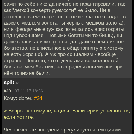
сами по себе никогда ничего не гарантировали, так
как "лёгкой конвертируемости" не было. Ни в
античные времена (если ты не из знатного рода - то
даже с мешком золота ты чернь с мешком золота),
ни в феодальные (уж как потешались аристократы
над нуворишами - новыми богатыми то бишь), ни
даже в капитализме (оп-па! да, даже в нём личное
богатство, не вписанное в общепринятую систему
не есть хорошо). А уж про социализм - вообще
странно. Понятно, что с деньгами возможностей
больше, чем без них, но определяющими они при
нём точно не были.
split
»
#49 |
07.11.17 18:56
Кому: dpiter,
#24
> Вопрос в стимуле, в цели. В критерии успешности,
если хотите.
Человеческое поведение регулируется эмоциями.