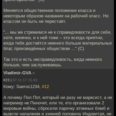
Меняется общественное положение класса и
некоторым образом название на рабочий класс. Но
классом он быть не перестаёт.
"... мы же стремимся не к справедливости для себя,
хотя, конечно, и к ней тоже – это всегда приятно,
когда тебе достаётся немного больше материальных
благ, произведённых обществом ..." (С)
Так это и есть несправедливость, когда немного
больше, чем заслуживаешь.
Vladimir-GVA
»
#23 |
07.11.17 15:43
Кому: Saeros1234,
#12
А почему Пол Пот, который ни разу не марксист, а не
например не Пиночет, или те, кто организовали 2
мировые войны, сбросили парочку атомных бомб и
выжгли напалмом и химией половину Индокитая, не