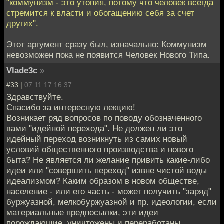
"коммунизм - это утопия, потому что человек всегда
стремится к власти и обогащению себя за счет
других".
Этот аргумент сразу был, изначально: Коммунизм
невозможен пока не появится Человек Нового Типа.
Vlade3c
»
#33 |
07.11.17 16:37
Здравствуйте.
Спасибо за интересную лекцию!
Возникает ряд вопросов по поводу обозначенного
вами "идейной перехода". Не должен ли это
идейный переход возникнуть из самих новый
условий общественного производства и нового
быта? Не является ли желание привить какие-либо
идеи или "совершить переход" извне чистой воды
идеализмом? Каким образом в новом обществе,
население - или его часть - может получить "заряд"
буржуазной, мелкобуржуазной и пр. идеологии, если
материальные предпосылки, эти идеи
порождающие, уничтожены и переработаны