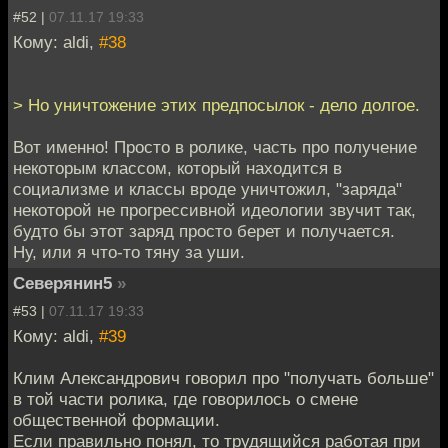
#52 |
07.11.17 19:33
Кому: aldi,
#38
> Но уничтожение этих предпосылок - дело долгое.
Вот именно! Просто в ролике, часть про получение
некоторым классом, который находится в
социализме и классы вроде уничтожил, "заряда"
некоторой не прогрессивной идеологии звучит так,
будто бы этот заряд просто берет и получается.
Ну, или я что-то тяну за уши.
Северянин5
»
#53 |
07.11.17 19:33
Кому: aldi,
#39
Клим Александрович говорил про "получать больше"
в той части ролика, где говорилось о смене
общественной формации.
Если правильно понял, то трудящийся работая при