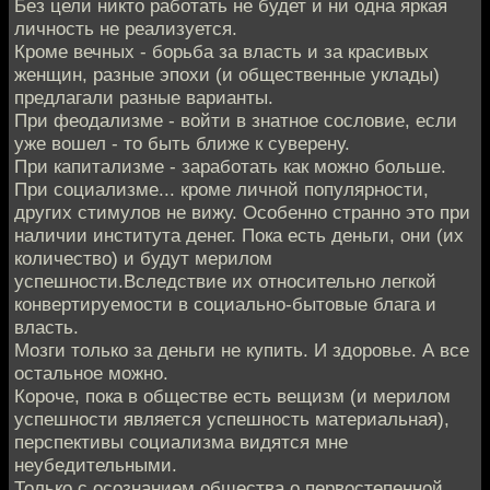
Без цели никто работать не будет и ни одна яркая
личность не реализуется.
Кроме вечных - борьба за власть и за красивых
женщин, разные эпохи (и общественные уклады)
предлагали разные варианты.
При феодализме - войти в знатное сословие, если
уже вошел - то быть ближе к суверену.
При капитализме - заработать как можно больше.
При социализме... кроме личной популярности,
других стимулов не вижу. Особенно странно это при
наличии института денег. Пока есть деньги, они (их
количество) и будут мерилом
успешности.Вследствие их относительно легкой
конвертируемости в социально-бытовые блага и
власть.
Мозги только за деньги не купить. И здоровье. А все
остальное можно.
Короче, пока в обществе есть вещизм (и мерилом
успешности является успешность материальная),
перспективы социализма видятся мне
неубедительными.
Только с осознанием общества о первостепенной