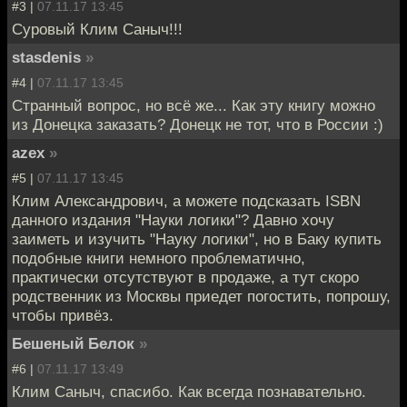
#3 |
07.11.17 13:45
Суровый Клим Саныч!!!
stasdenis
»
#4 |
07.11.17 13:45
Странный вопрос, но всё же... Как эту книгу можно
из Донецка заказать? Донецк не тот, что в России :)
azex
»
#5 |
07.11.17 13:45
Клим Александрович, а можете подсказать ISBN
данного издания "Науки логики"? Давно хочу
заиметь и изучить "Науку логики", но в Баку купить
подобные книги немного проблематично,
практически отсутствуют в продаже, а тут скоро
родственник из Москвы приедет погостить, попрошу,
чтобы привёз.
Бешеный Белок
»
#6 |
07.11.17 13:49
Клим Саныч, спасибо. Как всегда познавательно.