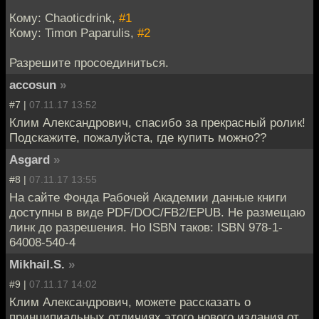
Кому: Chaoticdrink,
#1
Кому: Timon Paparulis,
#2
Разрешите просоединиться.
accosun
»
#7 |
07.11.17 13:52
Клим Александрович, спасибо за прекрасный ролик!
Подскажите, пожалуйста, где купить можно??
Asgard
»
#8 |
07.11.17 13:55
На сайте Фонда Рабочей Академии данные книги
доступны в виде PDF/DOC/FB2/EPUB. Не размещаю
линк до разрешения. Но ISBN таков: ISBN 978-1-
64008-540-4
Mikhail.S.
»
#9 |
07.11.17 14:02
Клим Александрович, можете рассказать о
принципиальных отличиях этого нового издания от