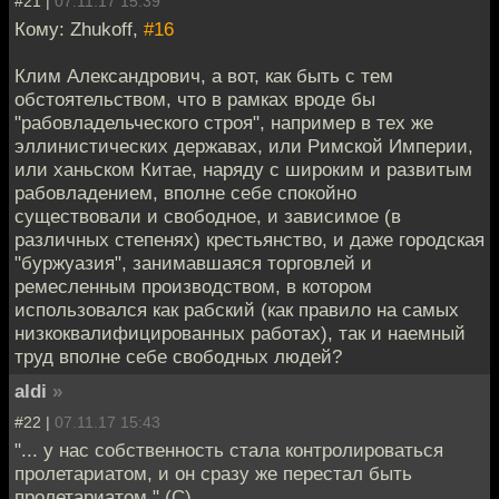
#21 |
07.11.17 15:39
Кому: Zhukoff,
#16
Клим Александрович, а вот, как быть с тем
обстоятельством, что в рамках вроде бы
"рабовладельческого строя", например в тех же
эллинистических державах, или Римской Империи,
или ханьском Китае, наряду с широким и развитым
рабовладением, вполне себе спокойно
существовали и свободное, и зависимое (в
различных степенях) крестьянство, и даже городская
"буржуазия", занимавшаяся торговлей и
ремесленным производством, в котором
использовался как рабский (как правило на самых
низкоквалифицированных работах), так и наемный
труд вполне себе свободных людей?
aldi
»
#22 |
07.11.17 15:43
"... у нас собственность стала контролироваться
пролетариатом, и он сразу же перестал быть
пролетариатом." (С)