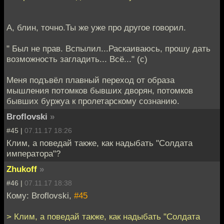
А, блин, точно.Ты же уже про другое говорил.
" Был не прав. Вспылил...Раскаиваюсь, прошу дать
возможность загладить... Всё..." (с)
Меня подъвёл плавный переход от образа
мышления потомков бывших дворян, потомков
бывших буржуа к пролетарскому сознанию.
Broflovski
»
#45 |
07.11.17 18:26
Клим, а поведай также, как надыбать "Солдата
императора"?
Zhukoff
»
#46 |
07.11.17 18:38
Кому: Broflovski,
#45
> Клим, а поведай также, как надыбать "Солдата