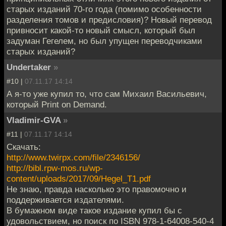
старых изданий 70-го года (помимо особенности
разделения томов и предисловия)? Новый перевод
привносит какой-то новый смысл, который был
задуман Гегелем, но был упущен переводчиками
старых изданий?
Undertaker
»
#10 |
07.11.17 14:14
А я-то уже купил то, что сам Михаил Васильевич,
который Print on Demand.
Vladimir-GVA
»
#11 |
07.11.17 14:14
Скачать:
http://www.twirpx.com/file/2346156/
http://bibl.rpw-mos.ru/wp-
content/uploads/2017/09/Hegel_T1.pdf
Не знаю, правда насколько это правомочно и
поддерживается издателями.
В бумажном виде такое издание купил бы с
удовольствием, но поиск по ISBN 978-1-64008-540-4