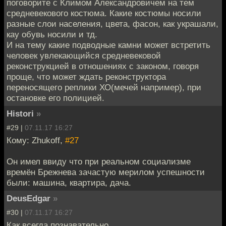
поговорите с Климом Александровичем на тем
средневекового костюма. Какие костюмы носили
разные слои населения, цвета, фасон, как украшали,
кау обувь носили и тд.
И на тему какие подводные камни может встретить
человек увлекающийся средневековой
реконструкцией в отношениях с законом, говоря
проще, что может ждать реконструктора
переносящего реплики ХО(мечей например), при
остановке его полицией.
Histori
»
#29 |
07.11.17 16:27
Кому: Zhukoff,
#27
Он имел ввиду что при реальном социализме
времён Брежнева зачастую мерилом успешности
были: машина, квартира, дача.
DeusEdgar
»
#30 |
07.11.17 16:27
Как всегда познавательно.