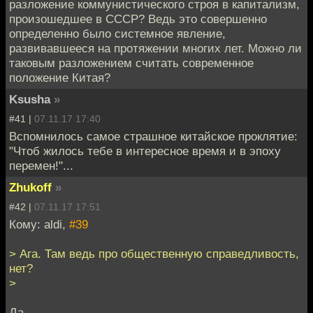
разложение коммунистического строя в капитализм,
произошедшее в СССР? Ведь это совершенно
определенно было системное явление,
развивавшееся на протяжении многих лет. Можно ли
таковым разложением считать современное
положение Китая?
Ksusha
»
#41 |
07.11.17 17:40
Вспомнилось самое страшное китайское проклятие:
"Чтоб жилось тебе в интересное время и в эпоху
перемен!"...
Zhukoff
»
#42 |
07.11.17 17:51
Кому: aldi,
#39
> Ага. Там ведь про общественную справедливость,
нет?
>
Да.