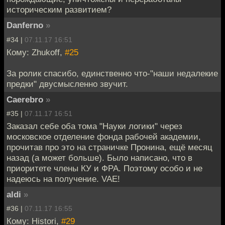
историческим развитием?
Danferno
»
#34 |
07.11.17 16:51
Кому: Zhukoff,
#25
За ролик спасибо, единственно что-"наши недалекие
предки" двусмысленно звучит.
Caerebro
»
#35 |
07.11.17 16:51
Заказал себе оба тома "Науки логики" через
московское отделение фонда рабочей академии,
прочитав про это на страничке Пронина, ещё месяц
назад (а может больше). Было написано, что в
приоритете члены КУ и ФРА. Поэтому особо и не
надеюсь на получение. VAE!
aldi
»
#36 |
07.11.17 16:55
Кому: Histori,
#29