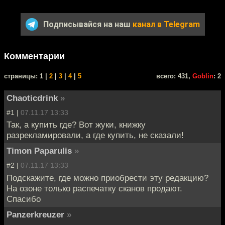
Подписывайся на наш
канал в Telegram
Комментарии
cтраницы: 1 |
2
|
3
|
4
|
5
всего: 431,
Goblin
: 2
Chaoticdrink
»
#1 |
07.11.17 13:33
Так, а купить где? Вот жуки, книжку
разрекламировали, а где купить, не сказали!
Timon Paparulis
»
#2 |
07.11.17 13:33
Подскажите, где можно приобрести эту редакцию?
На озоне только распечатку сканов продают.
Спасибо
Panzerkreuzer
»