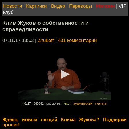
Новости
|
Картинки
|
Видео
|
Переводы
|
Магазин
|
VIP
клуб
Клим Жуков о собственности и
справедливости
07.11.17 13:03
|
Zhukoff
|
431 комментарий
46:27
|
343342 просмотра
|
текст
|
аудиоверсия
|
скачать
Ждёшь новых лекций Клима Жукова? Поддержи
проект!