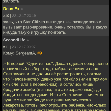
жалость.
Deus Ex
»
#10 |
22.12.17 23:19
жаль, что Star Citizen выглядит как разводилово и
вызывает разочарование. очень хотелось бы в какую
нибудь такую игрушку поиграть.
SecondLife
»
#11 |
23.12.17 00:07
Кому: SergeantA,
#9
> В первой "Одни из нас", Джоэл сделал совершенно
правильный выбор, когда забрал девочку из лап
Светлячков и не дал им её распотрошить, потому
что "человечество" давно уже погибло (или в прямом
смысле, или в переносном), а остались лишь
бродячие зомби (я знаю, что это заражённые), да
бандиты с людоедами. И эти Светлячки - ничем не
лучше этих же бандитов: ради мифического
лекарства, готовы распотрошить ребёнка, нисколько
не смущаясь. Единственные, кого в это мире можно