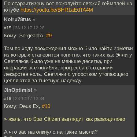
По старситизену вот пожалуйте свежий геймплей на
ютубе
https://youtu.be/BHR1aEdTA4M
Koiru78rus
»
#15 |
23.12.17 12:26
Кому: SergeantA,
#9
Там по ходу прохождения можно было найти заметки
из которых становится понятно, что таких как Элли у
Светляков было уже не меньше десятка, при
операции все погибли, прогресса в создании
лекарства ноль. Светляки с упорством утопающего
цепляются за тщетную надежду.
JinOptimist
»
#16 |
23.12.17 12:34
Кому: Deus Ex,
#10
> жаль, что Star Citizen выглядит как разводилово
А что вас натолкнуло на такие мысли?