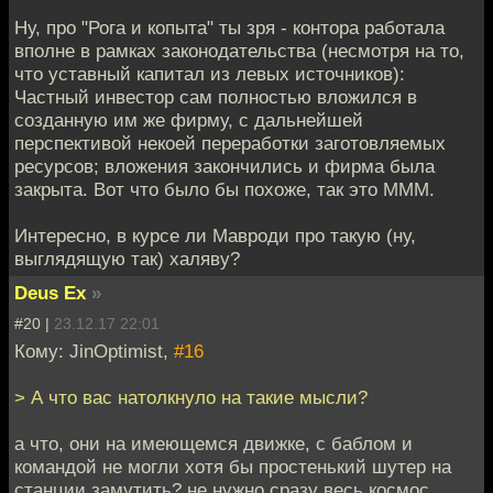
Ну, про "Рога и копыта" ты зря - контора работала
вполне в рамках законодательства (несмотря на то,
что уставный капитал из левых источников):
Частный инвестор сам полностью вложился в
созданную им же фирму, с дальнейшей
перспективой некоей переработки заготовляемых
ресурсов; вложения закончились и фирма была
закрыта. Вот что было бы похоже, так это МММ.
Интересно, в курсе ли Мавроди про такую (ну,
выглядящую так) халяву?
Deus Ex
»
#20 |
23.12.17 22:01
Кому: JinOptimist,
#16
> А что вас натолкнуло на такие мысли?
а что, они на имеющемся движке, с баблом и
командой не могли хотя бы простенький шутер на
станции замутить? не нужно сразу весь космос