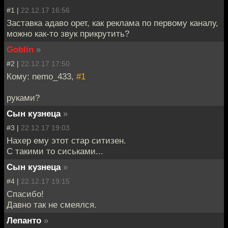
#1 |
22.12.17 16:56
Заставка адаво орет, как реклама по первому каналу,
можно как-то звук прикрутить?
Goblin
»
#2 |
22.12.17 17:50
Кому: nemo_433,
#1
руками?
Сын кузнеца
»
#3 |
22.12.17 19:03
Нахер ему этот стар ситизен.
С такими то сиськами...
Сын кузнеца
»
#4 |
22.12.17 19:15
Спасибо!
Давно так не смеялся.
Лепанто
»