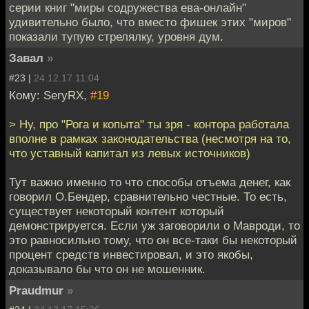
серии книг "миры содружества ева-онлайн"
удивительно было, что вместо фишек этих "миров"
показали тупую стрелялку, уровня дум.
Завал
»
#23 |
24.12.17 11:04
Кому: SeryRX,
#19
> Ну, про "Рога и копыта" ты зря - контора работала
вполне в рамках законодательства (несмотря на то,
что уставный капитал из левых источников)
Тут важно именно то что способы отъема денег, как
говорил О.Бендер, сравнительно честные. То есть,
существует некоторый контент который
демонстрируется. Если уж заговорили о Мавроди, то
это равносильно тому, что он все-таки бы некоторый
процент средств инвестировал, и это якобы,
доказывало бы что он не мошенник.
Praudmur
»