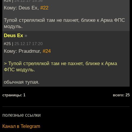
#24 |
24.12.17 15:36
Кому: Deus Ex,
#22
Тупой стрелялкой там не пахнет, ближе к Арма ФПС
модуль.
Deus Ex
»
#25 |
25.12.17 17:20
Кому: Praudmur,
#24
> Тупой стрелялкой там не пахнет, ближе к Арма
ФПС модуль.
обычная тупая.
cтраницы: 1
всего: 25
полезные ссылки
Канал в Telegram