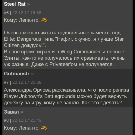
Steel Rat
»
#6 |
22.12.17 19:38
Кому: Лепанто,
#5
Очень смешно читать недовольные каменты под
Elite: Dangerous типа "Нафиг, скучно, я лучше Star
Citizen дождусь!".
В своё время играл и в Wing Commander и первые
Элиты, как-то не получалось их сравнивать, очень
уж разные. Даже с Privateer'ом не получается.
Gofmanstr
»
#7 |
22.12.17 20:26
Александра Орлова рассказывала, что после релиза
PlayerUnknown's Battlegrounds можно будет вернуть
денежку за игру, кому не зашло. Как это сделать?
Завал
»
#8 |
22.12.17 21:45
Кому: Лепанто,
#5