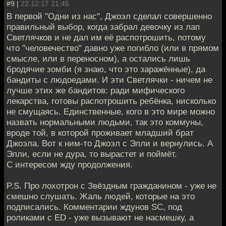
#9 |
22.12.17 21:45
В первой "Одни из нас", Джоэл сделал совершенно
правильный выбор, когда забрал девочку из лап
Светлячков и не дал им её распотрошить, потому
что "человечество" давно уже погибло (или в прямом
смысле, или в переносном), а остались лишь
бродячие зомби (я знаю, что это заражённые), да
бандиты с людоедами. И эти Светлячки - ничем не
лучше этих же бандитов: ради мифического
лекарства, готовы распотрошить ребёнка, нисколько
не смущаясь. Единственные, кого в это мире можно
назвать нормальными людьми, так это коммуны,
вроде той, в которой проживает младший брат
Джоэла. Вот к ним-то Джоэл с Элли и вернулись. А
Элли, если не дура, то вырастет и поймёт.
С интересом жду продолжения.
P.S. Про лохотрон с Звёздным гражданином - уже не
смешно слушать. Жаль людей, которые на это
подписались. Комментарии ждунов SC, под
роликами с ED - уже вызывают не насмешку, а