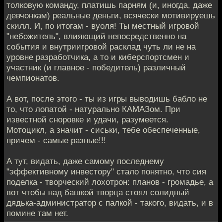
толковую команду, платишь парням (и, иногда, даже
девчонкам) реальные деньги, всячески мотивируешь
скилл. И, по итогам - вуоля! Ты местный игровой
"небожитель", влияющий непосредственно на
события и внутриигровой расклад чуть ли не на
уровне разработчика, а то и киберспортсмен и
участник (и главное - победитель) различный
чемпионатов.
А вот, после этого - ты из игры выводишь бабло не
то, что лопатой - натурально КАМАЗом. При
известной сноровке и удачи, разумеется.
Мотоцикл, а значит - сиськи, тебе обеспеченные,
причем - самые разные!!!
А тут, видать, даже самому последнему
"эффективному инвестору" стало понятно, что сия
поделка - творческий лохотрон: планов - громадье, а
вот чтобы над башкой творца стоял солидный
дядька-администратор с палкой - такого, видать, и в
помине там нет.