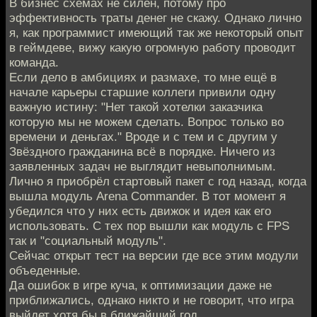
В бизнес схемах не силён, потому про
эффективность траты денег не скажу. Однако лично
я, как программист имеющий так же некоторый опыт
в геймдеве, вижу какую огромную работу проводит
команда.
Если дело в амбициях и размахе, то мне ещё в
начале карьеры старшие коллеги привили одну
важную истину: "Нет такой хотелки заказчика
которую мы не можем сделать. Вопрос только во
времени и деньгах." Вроде и с тем и с другим у
Звёздного гражданина всё в порядке. Ничего из
заявленных задач не выглядит невыполнимым.
Лично я приобрёл стартовый пакет с год назад, когда
вышла модуль Arena Commander. В тот момент я
убедился что у них есть движок и идея как его
использовать. С тех пор вышли как модуль с FPS
так и "социальный модуль".
Сейчас открыт тест на версии где все этим модули
объеденные.
Да ошибок в игре куча, к оптимизации даже не
приближались, однако никто и не говорит, что игра
выйдет хотя бы в ближайший год.