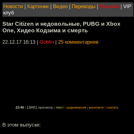
Новости
|
Картинки
|
Видео
|
Переводы
|
Магазин
|
VIP
клуб
Star Citizen и недовольные, PUBG и Xbox
One, Хидео Кодзима и смерть
22.12.17 16:13
|
Goblin
|
25 комментариев
23:46
|
138951 просмотр
|
текст
|
аудиоверсия
|
вконтакте
|
скачать
В этом выпуске: