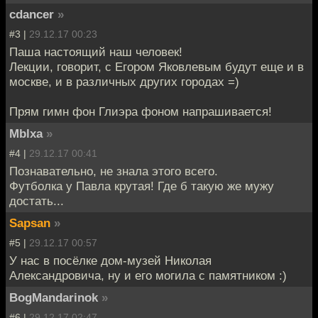
cdancer
»
#3 |
29.12.17 00:23
Паша настоящий наш человек!
Лекции, говорит, с Егором Яковлевым будут еще и в
москве, и в различных других городах =)
Прям гимн фон Глиэра фоном напрашивается!
Mblxa
»
#4 |
29.12.17 00:41
Познавательно, не знала этого всего.
Футболка у Павла крутая! Где б такую же мужу
достать...
Sapsan
»
#5 |
29.12.17 00:57
У нас в посёлке дом-музей Николая
Александровича, ну и его могила с памятником :)
BogMandarinok
»
#6 |
29.12.17 02:47