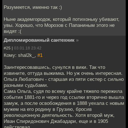
Разумеется, именно так :)
Ныне академгородок, который потихоньку убивают,
увы. Хорошо, что Морозов с Папаниным этого не
видят :(
Дипломированный сантехник
»
#25 |
03.01.18 23:42
Кому: shal2k_,
#1
Заинтересовавшись, сунулся в вики. Так что
извините, оттуда выжимка. Но уж очень интересная.
Ольга Любатович - старшая из пяти сестер с сильно
разными судьбами.
Сама Ольга, судя по всему крайне тяжело пережила
события 1881-го и через год ссылки вторично вышла
замуж, а после освобождения в 1888 уехала с новым
мужем на его родину в Грузию, бросив
революционную деятельность. Хотя второй муж,
Иван Спиридонович Джабадари, еще и в 1905
действовал.