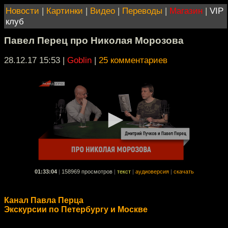
Новости
|
Картинки
|
Видео
|
Переводы
|
Магазин
|
VIP
клуб
Павел Перец про Николая Морозова
28.12.17 15:53
|
Goblin
|
25 комментариев
01:33:04
|
158969 просмотров
|
текст
|
аудиоверсия
|
скачать
Канал Павла Перца
Экскурсии по Петербургу и Москве