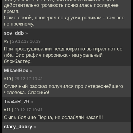
действительно громкость понизилась последнее
время.
Само собой, проверял по других роликам - там все
по прежнему.
sov_ddb
»
#9 |
29.12.17 10:39
При прослушивании неоднократно вытирал пот со
лба. Биография персонажа - натуральный
блокбастер.
MikaelBox
»
#10 |
29.12.17 10:41
Отличный рассказ получился про интереснейшего
человека. Спасибо!
Tea4eR_79
»
#11 |
29.12.17 10:41
Сыпь больше Перца, не ослабляй накал!!!
stary_dobry
»