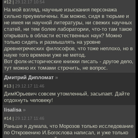
#12 |
29.12.17 10:54
На мой взгляд, научные изыскания персонажа
сильно преувеличены. Как можно, сидя в тюрьме и
не имея ни научной литературы, ни свежих научных
статей, ни тем более лаборатории, что-то там такое
открывать в области естественных наук? Можно
только сидеть и размышлять на уровне
древнегреческих философов, что тоже неплохо, но в
науке того времени уже не метод.
Вот фолк-исторические книжки писать - другое дело,
тут можно их томами строчить, не вопрос.
Дмитрий Дипломат
»
#13 |
29.12.17 11:46
ДимЮрьевич совсем утомленный, засыпает. Дайте
отдохнуть человеку!
lisalisa
»
#14 |
29.12.17 11:46
Раньше я думала, что Морозов только исследование
по Откровению И.Богослова написал, и уже только