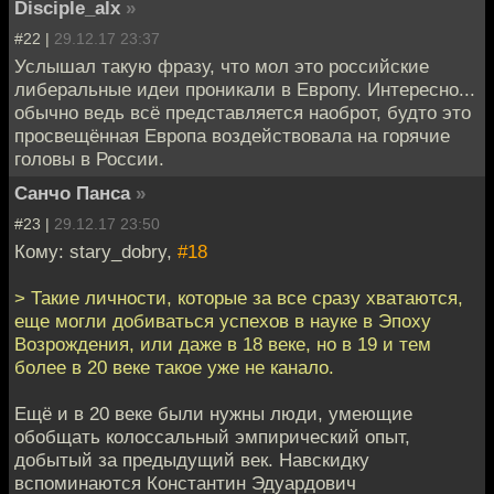
Disciple_alx
»
#22 |
29.12.17 23:37
Услышал такую фразу, что мол это российские
либеральные идеи проникали в Европу. Интересно...
обычно ведь всё представляется наоброт, будто это
просвещённая Европа воздействовала на горячие
головы в России.
Санчо Панса
»
#23 |
29.12.17 23:50
Кому: stary_dobry,
#18
> Такие личности, которые за все сразу хватаются,
еще могли добиваться успехов в науке в Эпоху
Возрождения, или даже в 18 веке, но в 19 и тем
более в 20 веке такое уже не канало.
Ещё и в 20 веке были нужны люди, умеющие
обобщать колоссальный эмпирический опыт,
добытый за предыдущий век. Навскидку
вспоминаются Константин Эдуардович