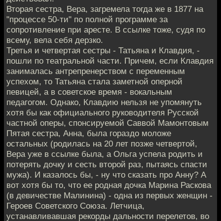
Вторая сестра, Вера, загремела тогда же в 1877 на
"процессе 50-ти" по полной программе за
сопротивление при аресте. В ссылке тоже, судя по
всему, вела себя дерзко.
Третья и четвертая сестры - Татьяна и Клавдия, -
пошли по театральной части. Причем, если Клавдия
занималась антрепренерством с переменным
успехом, то Татьяна стала заметной оперной
певицей, а в советское время - вокальным
педагогом. Однако, Клавдию нельзя не упомянуть
хотя бы как официального руководителя Русской
частной оперы, спонсируемой Саввой Мамонтовым
Пятая сестра, Анна, была гораздо моложе
остальных (родилась на 20 лет позже четвертой,
Вера уже в ссылке была, а Ольга успела родить и
потерять дочку и сесть второй раз, пытаясь спасти
мужа). И казалось бы, - ну что сказать про Анну? А
вот хотя бы то, что ее родная дочка Марина Раскова
(в девичестве Малинина) - одна из первых женщин -
Героев Советского Союза. Летчица,
устанавливавшая рекорды дальности перелетов, во