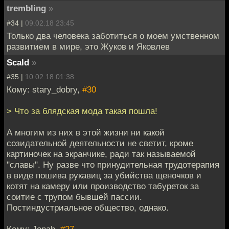
trembling
»
#34 |
09.02.18 23:45
Только два человека заботиться о моем умственном
развитием в мире, это Жуков и Яковлев
Scald
»
#35 |
10.02.18 01:38
Кому: stary_dobry,
#30
> Что за блядская мода такая пошла!
А многим из них в этой жизни ни какой
созидательной деятельности не светит, кроме
картиночек на экранчике, ради так называемой
"славы". Ну разве что принудительная трудотерапия
в виде пошива рукавиц за убийства щеночков и
котят на камеру или производство табуреток за
соитие с трупом бывшей пассии.
Постиндустриальное общество, однако.
Кому: Jonah,
#27