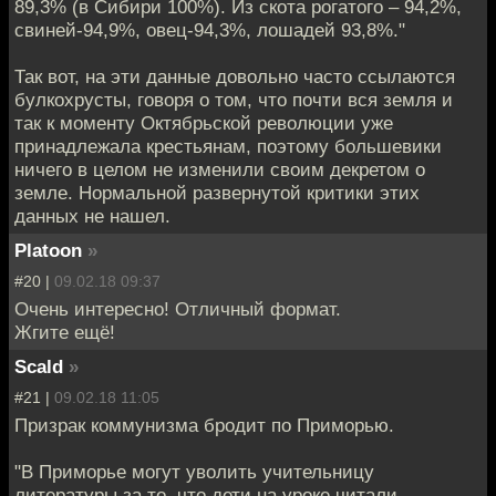
89,3% (в Сибири 100%). Из скота рогатого – 94,2%,
свиней-94,9%, овец-94,3%, лошадей 93,8%."
Так вот, на эти данные довольно часто ссылаются
булкохрусты, говоря о том, что почти вся земля и
так к моменту Октябрьской революции уже
принадлежала крестьянам, поэтому большевики
ничего в целом не изменили своим декретом о
земле. Нормальной развернутой критики этих
данных не нашел.
Platoon
»
#20 |
09.02.18 09:37
Очень интересно! Отличный формат.
Жгите ещё!
Scald
»
#21 |
09.02.18 11:05
Призрак коммунизма бродит по Приморью.
"В Приморье могут уволить учительницу
литературы за то, что дети на уроке читали