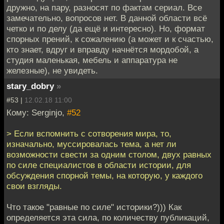
дружно, на пару, разносят по фактам сериал. Все
замечательно, вопросов нет. В данной области всё
четко и по делу (да ещё и интересно). Но, формат
спорных прений, к сожалению (а может и к счастью,
кто знает, вдруг и вправду начнётся мордобой, а
студия маленькая, мебель и аппаратура не
железные), не увидеть.
stary_dobry
»
#53 |
12.02.18 11:00
Кому: Serginjo,
#52
> Если вспомнить с сотворения мира, то,
изначально, муссировалась тема, а нет ли
возможности свести за одним столом, двух равных
по силе специалистов в области истории, для
обсуждения спорной темы, на которую, у каждого
свои взгляды.
Что такое "равные по силе" историки?))) Как
определяется эта сила, по количеству публикаций,