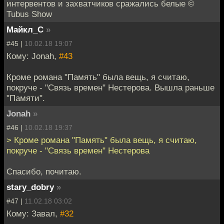
интервентов и захватчиков сражались белые ©
Tubus Show
Майкл_С
»
#45 |
10.02.18 19:07
Кому: Jonah,
#43
Кроме романа "Память" была вещь, я считаю,
покруче - "Связь времен" Нестерова. Вышла раньше
"Памяти".
Jonah
»
#46 |
10.02.18 19:37
> Кроме романа "Память" была вещь, я считаю,
покруче - "Связь времен" Нестерова
Спасибо, почитаю.
stary_dobry
»
#47 |
11.02.18 03:02
Кому: Завал,
#32