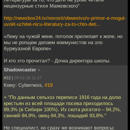
нецензурные стихи Маяковского"
http://newsbox24.tv/novosti/obwestvo/v-primor-e-mogut-
uvolit-uchitel-nicu-literatury-za-to-chto-deti...
«Лежу на чужой жене, потолок прилипает к жопе, но
мы не ропщем делаем коммунистов на зло
буржуазной Европе»
И кто это прочитал? - Дочка директора школы.
Shadowcaster
»
#22 |
09.02.18 11:27
Кому: Cyberness,
#19
> "По данным сельхоз переписи 1916 года на долю
крестьян из всей площади посева приходилось
89,3% (в Сибири 100%). Из скота рогатого – 94,2%,
свиней-94,9%, овец-94,3%, лошадей 93,8%."
Не специалист, но сразу же возникают вопросы: