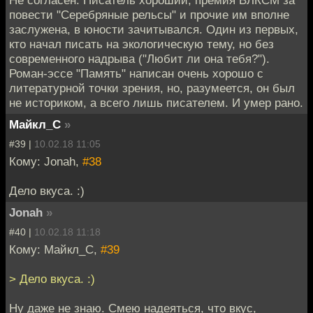
повести "Серебряные рельсы" и прочие им вполне
заслужена, в юности зачитывался. Один из первых,
кто начал писать на экологическую тему, но без
современного надрыва ("Любит ли она тебя?").
Роман-эссе "Память" написан очень хорошо с
литературной точки зрения, но, разумеется, он был
не историком, а всего лишь писателем. И умер рано.
Майкл_С
»
#39 |
10.02.18 11:05
Кому: Jonah,
#38
Дело вкуса. :)
Jonah
»
#40 |
10.02.18 11:18
Кому: Майкл_С,
#39
> Дело вкуса. :)
Ну даже не знаю. Смею надеяться, что вкус,