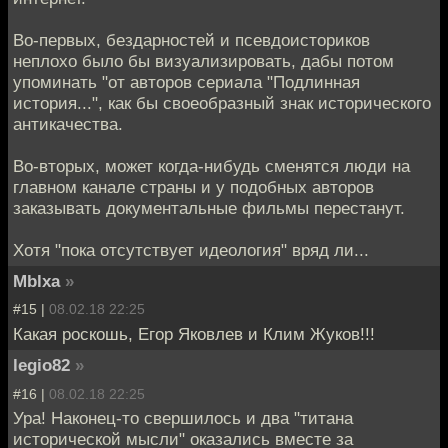
Во-первых, бездарностей и псевдоисториков
неплохо было бы визуализировать, дабы потом
упоминать "от авторов сериала "Подлинная
история...", как бы своеобразный знак исторического
антикачества.
Во-вторых, может когда-нибудь сменятся люди на
главном канале страны и у подобных авторов
заказывать документальные фильмы перестанут.
Хотя "пока отсутствует идеология" вряд ли...
Mblxa
»
#15 |
08.02.18 22:25
Какая роскошь, Егор Яковлев и Клим Жуков!!!
legio82
»
#16 |
08.02.18 22:25
Ура! Наконец-то свершилось и два "титана
исторической мысли" оказались вместе за