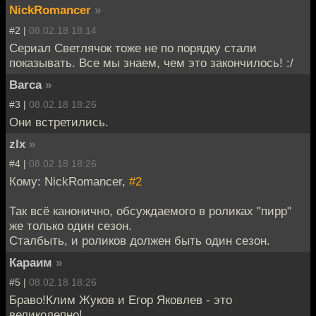
NickRomancer
»
#2 |
08.02.18 18:14
Сериал Светлячок тоже не по порядку стали
показывать. Все мы знаем, чем это закончилось! :/
Barca
»
#3 |
08.02.18 18:26
Они встретились.
zlx
»
#4 |
08.02.18 18:26
Кому: NickRomancer,
#2
Так всё канонично, обсуждаемого в роликах "пирр"
же только один сезон.
Сталбыть, и роликов должен быть один сезон.
Караим
»
#5 |
08.02.18 18:26
Браво!Клим Жуков и Егор Яковлев - это
великолепно!