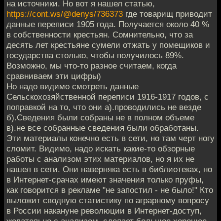
на источники. Но вот я нашел статью,
https://cont.ws/@denys/736373
где товарищ приводит
данные переписи 1905 года. Получается около 40 %
в собственности крестьян. Сомнительно, что за
десять лет крестьяне сумели отжать у помещиков и
государства столько, чтобы получилось 89%.
Возможно, мы что-то разное считаем, когда
сравниваем эти цифры)
Но надо видимо смотреть данные
Сельскохозяйственной переписи 1916-1917 годов, с
поправкой на то, что они а).проводились не везде
б).Сведения были собраны не в полном объеме
в).не все собранные сведения были обработаны.
Эти материалы конечно есть в сети, но там черт ногу
сломит. Видимо, надо искать какие-то обзорные
работы с анализом этих материалов, но я их не
нашел в сети. Они наверняка есть в библиотеках, но
в Интернет-срачах имеют значения только пруфы,
как говорится в рекламе "не запостил - не было!" Кто
выложит сводную статистику по аграрному вопросу
в России накануне революции в Интернет-доступ,
желательно с анализом, сделает большое хорошее