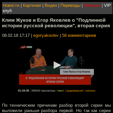
Новости
|
Картинки
|
Видео
|
Переводы
|
Магазин
|
VIP
клуб
Клим Жуков и Егор Яковлев о "Подлинной
истории русской революции", вторая серия
08.02.18 17:17
|
egoryakovlev
|
58 комментариев
01:34:36
|
346042 просмотра
|
текст
|
аудиоверсия
|
скачать
По техническим причинам разбор второй серии мы
выложили раньше разбора первой. Но так как серии