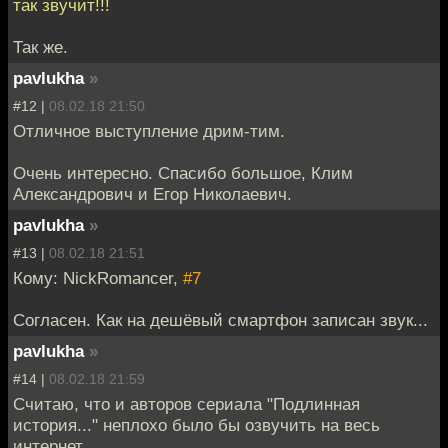
так звучит!!!
Так же.
pavlukha
»
#12 |
08.02.18 21:50
Отличное выступление дрим-тим.
Очень интересно. Спасибо большое, Клим
Александрович и Егор Николаевич.
pavlukha
»
#13 |
08.02.18 21:51
Кому: NickRomancer,
#7
Согласен. Как на дешёвый смартфон записан звук...
pavlukha
»
#14 |
08.02.18 21:59
Считаю, что и авторов сериала "Подлинная
история..." неплохо было бы озвучить на весь
интернет.