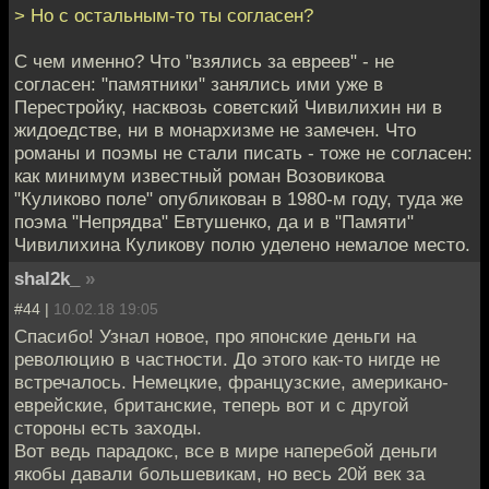
> Но с остальным-то ты согласен?
С чем именно? Что "взялись за евреев" - не
согласен: "памятники" занялись ими уже в
Перестройку, насквозь советский Чивилихин ни в
жидоедстве, ни в монархизме не замечен. Что
романы и поэмы не стали писать - тоже не согласен:
как минимум известный роман Возовикова
"Куликово поле" опубликован в 1980-м году, туда же
поэма "Непрядва" Евтушенко, да и в "Памяти"
Чивилихина Куликову полю уделено немалое место.
shal2k_
»
#44 |
10.02.18 19:05
Спасибо! Узнал новое, про японские деньги на
революцию в частности. До этого как-то нигде не
встречалось. Немецкие, французские, американо-
еврейские, британские, теперь вот и с другой
стороны есть заходы.
Вот ведь парадокс, все в мире наперебой деньги
якобы давали большевикам, но весь 20й век за