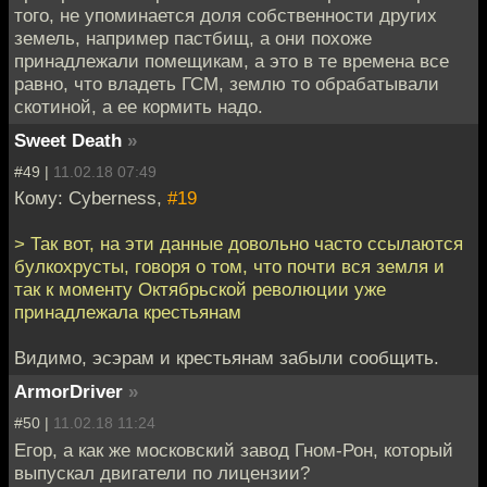
того, не упоминается доля собственности других
земель, например пастбищ, а они похоже
принадлежали помещикам, а это в те времена все
равно, что владеть ГСМ, землю то обрабатывали
скотиной, а ее кормить надо.
Sweet Death
»
#49 |
11.02.18 07:49
Кому: Cyberness,
#19
> Так вот, на эти данные довольно часто ссылаются
булкохрусты, говоря о том, что почти вся земля и
так к моменту Октябрьской революции уже
принадлежала крестьянам
Видимо, эсэрам и крестьянам забыли сообщить.
ArmorDriver
»
#50 |
11.02.18 11:24
Егор, а как же московский завод Гном-Рон, который
выпускал двигатели по лицензии?