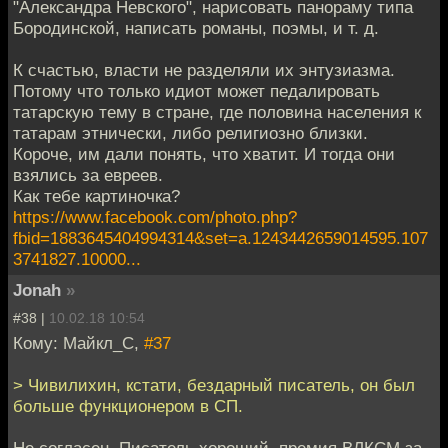
"Александра Невского", нарисовать панораму типа
Бородинской, написать романы, поэмы, и т. д.
К счастью, власти не разделяли их энтузиазма.
Потому что только идиот может педалировать
татарскую тему в стране, где половина населения к
татарам этнически, либо религиозно близки.
Короче, им дали понять, что хватит. И тогда они
взялись за евреев.
Как тебе картиночка?
https://www.facebook.com/photo.php?
fbid=1883645404994314&set=a.1243442659014595.107
3741827.10000...
Jonah
»
#38 |
10.02.18 10:54
Кому: Майкл_С,
#37
> Чивилихин, кстати, бездарный писатель, он был
больше функционером в СП.
Не согласен. Писатель хороший, премия ВЛКСМ за