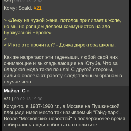
#30 |
09.02.18 18:52
Кому: Scald,
#21
> «Лежу на чужой жене, потолок прилипает к жопе,
но мы не ропщем делаем коммунистов на зло
буржуазной Европе»
>
> И кто это прочитал? - Дочка директора школы.
Как же напрягают эти гаденыши, любой свой чих
снимающие и выкладывающие на Ютубе. Что за
блядская мода такая пошла! С другой стороны,
сильно облегчают работу следственным органам в
случае чего.
Майкл_С
»
#31 |
09.02.18 19:30
Когда-то, в 1987-1990 г.г., в Москве на Пушкинской
площади имел место так называемый "Гайд-парк".
Возле "Московских новостей" в послерабочее время
собирались люди поболтать о политике.