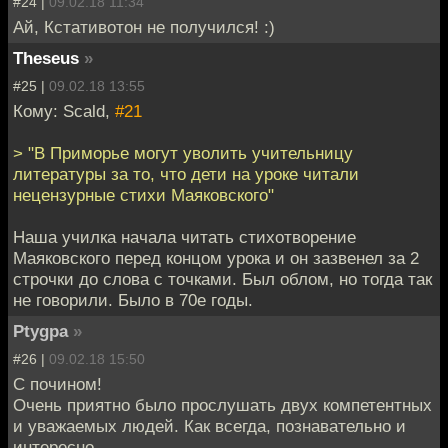
#24 |
09.02.18 11:34
Ай, Кстативотон не получился! :)
Theseus
»
#25 |
09.02.18 13:55
Кому: Scald,
#21
> "В Приморье могут уволить учительницу
литературы за то, что дети на уроке читали
нецензурные стихи Маяковского"
Наша училка начала читать стихотворение
Маяковского перед концом урока и он зазвенел за 2
строчки до слова с точками. Был облом, но тогда так
не говорили. Было в 70е годы.
Ptygpa
»
#26 |
09.02.18 15:50
С почином!
Очень приятно было прослушать двух компетентных
и уважаемых людей. Как всегда, познавательно и
интересно.