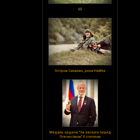
65
Остров Сахалин, река Найба
Медаль ордена "За заслуги перед
Отечеством" II степени