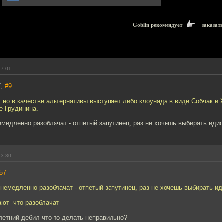
Goblin рекомендует
заказат
17:01
7,
#9
 но в качестве альтернативы выступает либо клоунада в виде Собчак и 
е Грудинина.
емедленно разоблачат - отпетый запутинец, раз не хочешь выбирать иди
23:30
57
 немедленно разоблачат - отпетый запутинец, раз не хочешь выбирать и
ют -что разоблачат
летний дебил что-то делать неправильно?