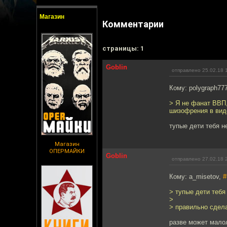
Магазин
Комментарии
cтраницы: 1
Goblin
отправлено 25.02.18 
Кому: polygraph77
> Я не фанат ВВП,
шизофрения в вид
тупые дети тебя н
Магазин
ОПЕРМАЙКИ
Goblin
отправлено 27.02.18 
Кому: a_misetov,
#
> тупые дети тебя
>
> правильно сдела
разве может мало