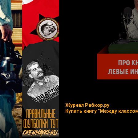
Журнал Рабкор.ру
Купить книгу "Между классом