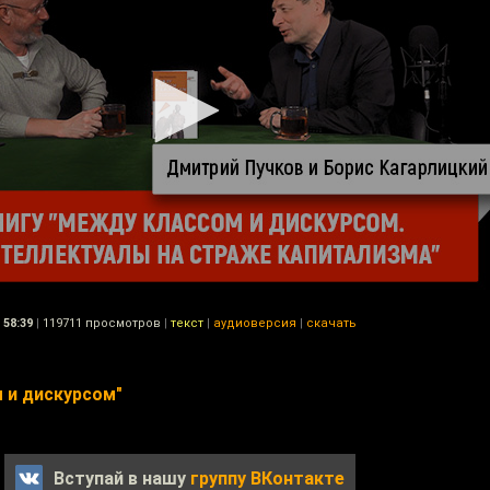
58:39
|
119711 просмотров
|
текст
|
аудиоверсия
|
скачать
 и дискурсом"
Вступай в нашу
группу ВКонтакте