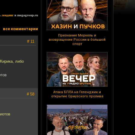
ь
лендинг
в megagroup.ru
все комментарии
Признание Меркель и
возвращение России в большой
# 11
спорт
Жирика, либо
отов
Атака БПЛА на Геленджик и
# 58
открытие Ормузского пролива
диотов