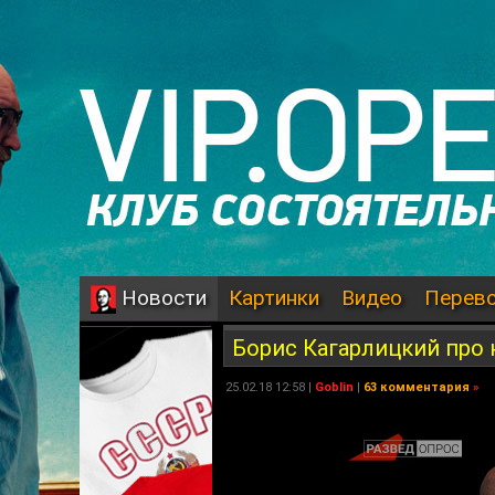
Картинки
Видео
Перев
Новости
Борис Кагарлицкий про 
25.02.18 12:58 |
Goblin
|
63 комментария
»