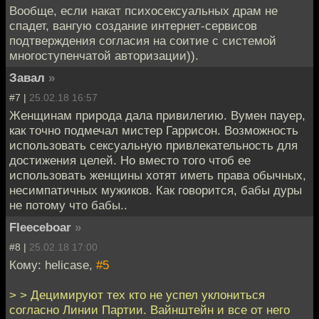
Вообще, если накат психосексуальных драм не
спадет, вангую создание интернет-сервисов
подтверждения согласия на соитие с системой
многоступенчатой авторизации)).
Завал
»
#7 |
25.02.18 16:57
Женщинам природа дала привилегию. Вумен пауер,
как точно подмечал мистер Гаррисон. Возможность
использовать сексуальную привлекательность для
достижения целей. Но вместо того чтоб ее
использовать женщины хотят иметь права обычных,
несимпатичных мужиков. Как говорится, бабы дуры
не потому что бабы..
Fleeceboar
»
#8 |
25.02.18 17:00
Кому: helicase,
#5
> > Децимируют тех кто не успел уклониться
согласно Линии Партии. Вайнштейн и все от него