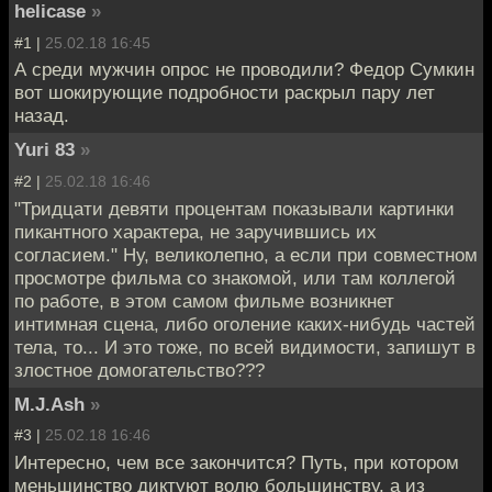
helicase
»
#1 |
25.02.18 16:45
А среди мужчин опрос не проводили? Федор Сумкин
вот шокирующие подробности раскрыл пару лет
назад.
Yuri 83
»
#2 |
25.02.18 16:46
"Тридцати девяти процентам показывали картинки
пикантного характера, не заручившись их
согласием." Ну, великолепно, а если при совместном
просмотре фильма со знакомой, или там коллегой
по работе, в этом самом фильме возникнет
интимная сцена, либо оголение каких-нибудь частей
тела, то... И это тоже, по всей видимости, запишут в
злостное домогательство???
M.J.Ash
»
#3 |
25.02.18 16:46
Интересно, чем все закончится? Путь, при котором
меньшинство диктуют волю большинству, а из