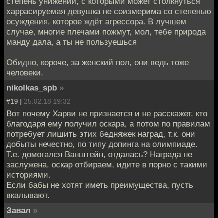
степень унижений, с которыми может столкнуться
харрасируемая девушка не соизмерима со степенью
осуждения, которое ждёт агрессора. В лучшем
случае, многие плечами пожмут, мол, тебе природа
манду дала, а ты не пользуешься
Обидно, короче, за женский пол, они ведь тоже
человеки.
nikolkas_spb
»
#19 |
25.02.18 19:32
Вот почему Харви не признается и не расскажет, кто
благодаря ему получил оскара, а потом по правилам
потребует лишить этих бедняжек наград, т.к. они
добыты нечестно, по типу допинга на олимпиаде.
Т.е. домогался Ванштейн, отдалась? Награда не
заслужена, оскар отбираем, идите в порно с такими
историями.
Если бабы не хотят иметь преимущества, пусть
вкалывают.
Завал
»