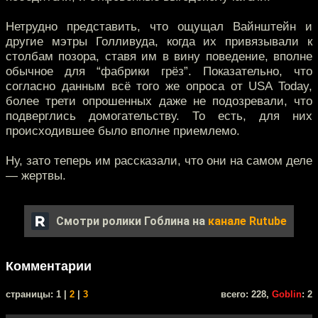
Нетрудно представить, что ощущал Вайнштейн и
другие мэтры Голливуда, когда их привязывали к
столбам позора, ставя им в вину поведение, вполне
обычное для “фабрики грёз”. Показательно, что
согласно данным всё того же опроса от USA Today,
более трети опрошенных даже не подозревали, что
подверглись домогательству. То есть, для них
происходившее было вполне приемлемо.
Ну, зато теперь им рассказали, что они на самом деле
— жертвы.
Смотри ролики Гоблина на
канале Rutube
Комментарии
cтраницы: 1 |
2
|
3
всего: 228,
Goblin
: 2