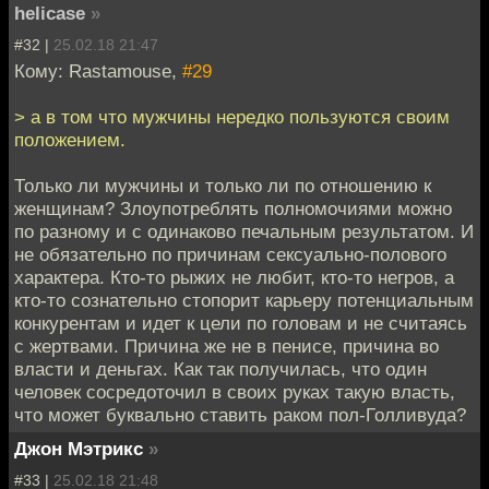
helicase
»
#32 |
25.02.18 21:47
Кому: Rastamouse,
#29
> а в том что мужчины нередко пользуются своим
положением.
Только ли мужчины и только ли по отношению к
женщинам? Злоупотреблять полномочиями можно
по разному и с одинаково печальным результатом. И
не обязательно по причинам сексуально-полового
характера. Кто-то рыжих не любит, кто-то негров, а
кто-то сознательно стопорит карьеру потенциальным
конкурентам и идет к цели по головам и не считаясь
с жертвами. Причина же не в пенисе, причина во
власти и деньгах. Как так получилась, что один
человек сосредоточил в своих руках такую власть,
что может буквально ставить раком пол-Голливуда?
Джон Мэтрикс
»
#33 |
25.02.18 21:48