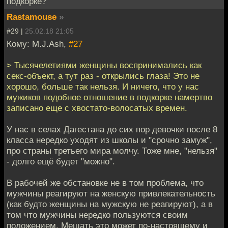
подкорке?
Rastamouse
»
#29 |
25.02.18 21:05
Кому: M.J.Ash,
#27
> Тысячелетиями женщины воспринимались как
секс-объект, а тут раз - открылись глаза! Это не
хорошо, больше так нельзя. И ничего, что у нас
мужиков подобное отношение в подкорке намертво
записано еще с хвостато-волосатых времен.
У нас в селах Дагестана до сих пор девочки после 8
класса нередко уходят из школы и "срочно замуж",
про страны третьего мира молчу. Тоже мне, "нельзя"
- долго ещё будет "можно".
В рабочей же обстановке не в том проблема, что
мужчины реагируют на женскую привлекательность
(как будто женщины на мужскую не реагируют), а в
том что мужчины нередко пользуются своим
положением. Мешать это может по-настоящему и