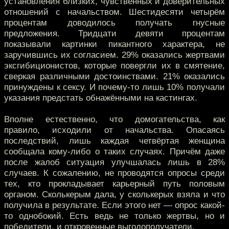
установления близких, чувственных и доверительных
отношений с начальством. Шестидесяти четырём
процентам доводилось получать гнусные
предложения. Тридцати девяти процентам
показывали картинки пикантного характера, не
заручившись их согласием. 29% оказались жертвами
эксгибиционистов, которые повергли их в смятение,
сверкая различными достоинствами. 21% оказались
принуждены к сексу. И почему-то лишь 10% получали
указания предстать обнажёнными на кастингах.
Вполне естественно, что домогательства, как
правило, исходили от начальства. Опасаясь
последствий, лишь каждая четвёртая женщина
сообщала кому-либо о таких случаях. Причём даже
после жалоб ситуация улучшалась лишь в 28%
случаев. К сожалению, не проводятся опросы среди
тех, кто прокладывает карьерный путь половым
органом. Сколькерым дала, у сколькерых взяла и что
получила в результате. Если этого нет — опрос какой-
то однобокий. Есть ведь не только жертвы, но и
победители, и откровенные выгодополучатели.