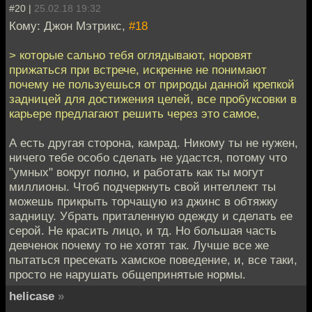
#20 |
25.02.18 19:32
Кому: Джон Мэтрикс,
#18
> которые сально тебя оглядывают, норовят
прижаться при встрече, искренне не понимают
почему не пользуешься от природы данной крепкой
задницей для достижения целей, все пробуксовки в
карьере предлагают решить через это самое,
А есть другая сторона, камрад. Никому ты не нужен,
ничего тебе особо сделать не удастся, потому что
"умных" вокруг полно, и работать как ты могут
миллионы. Чтоб подчеркнуть свой интеллект ты
можешь прикрыть торчащую из джинс в обтяжку
задницу. Убрать приталенную одежду и сделать ее
серой. Не красить лицо, и тд. Но большая часть
девченок почему то не хотят так. Лучше все же
пытаться пресекать хамское поведение, и, все таки,
просто не нарушать общепринятые нормы.
helicase
»