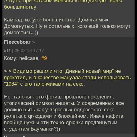
> Путь, при котором меньшинство диктуют волю
большинству
Камрад, их уже большинство! Домогаемых.
Домогнутых. Ну и остальных, кого ещё только могут
домогстись. ;)
Fleeceboar
»
#11 |
25.02.18 17:17
Кому: helicase,
#9
> > Видимо решили что "Дивный новый мир" не
прокатил, и в качестве мануала стали использовать
"1984" с его талончиками на секс.
Не, талоны - это фетиш прошлого поколения,
утопический символ нищеты. У современных все
должно быть как у взрослых подростков: секс-
рулетка с qr-кодами и блокчейном. Иначе нафига
вообще нужны эти техно-дрючки продвинутым
студентам Бауманки?))