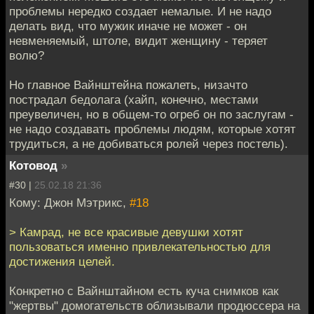
проблемы нередко создает немалые. И не надо
делать вид, что мужик иначе не может - он
невменяемый, штоле, видит женщину - теряет
волю?
Но главное Вайнштейна пожалеть, низачто
пострадал бедолага (хайп, конечно, местами
преувеличен, но в общем-то огреб он по заслугам -
не надо создавать проблемы людям, которые хотят
трудиться, а не добиваться ролей через постель).
Котовод
»
#30 |
25.02.18 21:36
Кому: Джон Мэтрикс,
#18
> Камрад, не все красивые девушки хотят
пользоваться именно привлекательностью для
достижения целей.
Конкретно с Вайнштайном есть куча снимков как
"жертвы" домогательств облизывали продюссера на