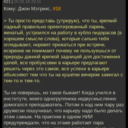
#21 |
25.02.18 20:11
Кому: Джон Мэтрикс,
#18
> Ты просто представь (утрирую), что ты, крепкий
ладный правильно ориентированный парень,
женатый, устроился на работу в кубло пидорасов (в
хорошем смысле слова), которые сально тебя
оглядывают, норовят прижаться при встрече,
искренне не понимают почему не пользуешься от
природы данной крепкой задницей для достижения
целей, все пробуксовки в карьере предлагают
решить через это самое, все успехи в карьере
объясняют тем что ты на кушетке вечером зажигал с
тем-то и тем-то.
Ты не поверишь, но такое бывает! Когда учился в
институте, моего одногруппника недвусмысленно
домогался преподаватель. Потом я над ним пару раз
дружески пошучивал, что карьеру надо было делать
этим самым. На практике в одном НИИ
предупреждали, что на этаже работает пара