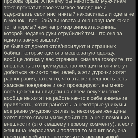
провокаторши. А почему бы некоторым мужчинам
тоже прекратит свое хамское поведение и
сдерживать свои инстинкты? накрасилась и одета не
в мешок - все, баба виновата и она нарушает какие-
то та нормы? чем например виновата женина.
которой недавно руки отрубили? тем, что она за
идиота замуж вышла?
ps бывают домогаются/насилуют и страшных
бабищ, которые одеты в мешковатую одежду.
вообще логика у вас странная, сначала говорите что
внешность это преимущество женщин и они могут
добиться каких-то там целей, а эти дурочки хотят
равноправия, затем то, что эта же внешность есть
хамское поведение и они провоцируют. вы много
вообще женщин видели на своем веку? многие
вообще не хотят на работе как-то к себе внимание
привлекать, хотят работать, а некоторые уникумы
все равно умудряются лезть. некоторые женщины
хотят всего своим умом добиться, а не с помощью
внешности (это к вашему первому комменту). а если
женщина некрасивая и толстая то значит все, она
своего не добьется, потому что у нее нет яркой