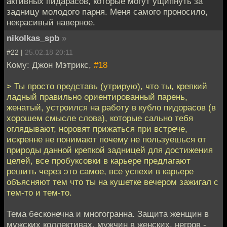
активных пидарасов, которые могут ущипнуть за
задницу молодого парня. Меня самого проносило,
некрасивый наверное.
nikolkas_spb
»
#22 |
25.02.18 20:11
Кому: Джон Мэтрикс,
#18
> Ты просто представь (утрирую), что ты, крепкий
ладный правильно ориентированный парень,
женатый, устроился на работу в кубло пидорасов (в
хорошем смысле слова), которые сально тебя
оглядывают, норовят прижаться при встрече,
искренне не понимают почему не пользуешься от
природы данной крепкой задницей для достижения
целей, все пробуксовки в карьере предлагают
решить через это самое, все успехи в карьере
объясняют тем что ты на кушетке вечером зажигал с
тем-то и тем-то.
Тема бесконечна и многогранна. Защита женщин в
мужских коллективах, мужчин в женских, негров -