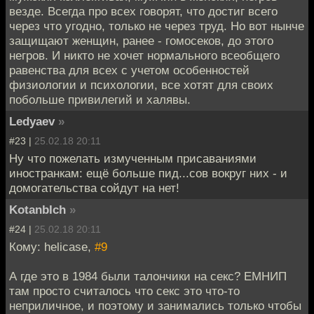
везде. Всегда про всех говорят, что достиг всего
через что угодно, только не через труд. Но вот нынче
защищают женщин, ранее - гомосеков, до этого
негров. И никто не хочет нормального всеобщего
равенства для всех с учетом особенностей
физиологии и психологии, все хотят для своих
побольше привилегий и халявы.
Ledyaev
»
#23 |
25.02.18 20:11
Ну что пожелать измученным присаваниями
иностранкам: ещё больше пид...сов вокруг них - и
домогательства сойдут на нет!
KotanbIch
»
#24 |
25.02.18 20:11
Кому: helicase,
#9
А где это в 1984 были талончики на секс? ЕМНИП
там просто считалось что секс это что-то
неприличное, и поэтому и занимались только чтобы