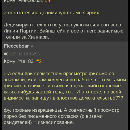
Кому: Fleeceboar,
#4
> показательно децимируют самых ярких
Децимируют тех кто не успел уклониться согласно
Линии Партии. Вайнштейн и все от него зависимые
топили за Хиллари.
Fleeceboar
»
#6 |
25.02.18 16:56
Кому: Yuri 83,
#2
> а если при совместном просмотре фильма со
знакомой, или там коллегой по работе, в этом самом
фильме возникнет интимная сцена, либо оголение
каких-нибудь частей тела, то... И это тоже, по всей
видимости, запишут в злостное домогательство???
фу, грязные извращенцы. А совместный просмотр
порно без письменного согласия (с визами
свидетелей) = изнасилование.