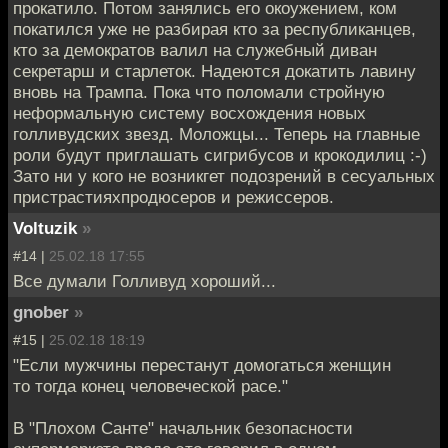
прокатило. Потом занялись его окоужением, ком
покатился уже не разбирая кто за республиканцев,
кто за демократов валил на служебный диван
секретарш и старлеток. Надеются докатить лавину
вновь на Трампа. Пока что поломали стройную
неформальную систему восхождения новых
голливудских звезд. Моложцы... Теперь на главные
роли будут приглашать сигрибусов и крокодилиц :-)
Зато ни у кого не возникгет подозрений в сесуальных
пристрастияхпродюсеров и режиссеров.
Voltuzik
»
#14 |
25.02.18 17:55
Все думали Голливуд хороший...
gnober
»
#15 |
25.02.18 18:19
"Если мужчины перестанут домогаться женщин
то тогда конец человеческой расе."
В "Плохом Санте" начальник безопасности