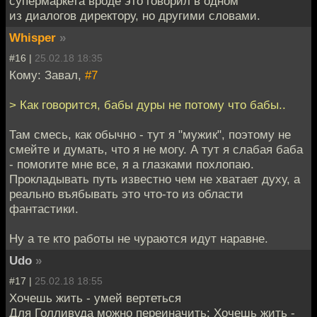
супермаркета вроде это говорил в одном
из диалогов директору, но другими словами.
Whisper
»
#16 |
25.02.18 18:35
Кому: Завал,
#7
> Как говорится, бабы дуры не потому что бабы..
Там смесь, как обычно - тут я "мужик", поэтому не
смейте и думать, что я не могу. А тут я слабая баба
- помогите мне все, я а глазками похлопаю.
Прокладывать путь известно чем не хватает духу, а
реально въябывать это что-то из области
фантастики.
Ну а те кто работы не чураются идут наравне.
Udo
»
#17 |
25.02.18 18:55
Хочешь жить - умей вертеться
Для Голливуда можно переиначить: Хочешь жить -