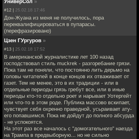
УниверСол
»
#12 |
25.02.18 17:46
Дон-Жуана из меня не получилось, пора
переквалифицироваться в пупарасы.
(перефразировано)
Цзен ГУргуров
»
#13 |
25.02.18 17:52
В американской журналистике лет 100 назад
господствовал стиль muckrek - разгоребание грязи.
Пока там не поняли, что постоянно лить дерьмо на
головы читателей в конце концов их отваживает от
газет. Тем не менее, это в их традиции - или в
отдельные периоды грязь гребут все, или в иные
периоды кто-то отдельно роет и нарывает Уотергейт
или что-то в этом роде. Публика массово вскипает,
чувствует себя охренно праведной, усьраивает ату-
его попавшимся. Пока не дойдут до полного абсурда
- не успокоятся.
На этот раз все началось с "домогательного" наезда
на Трампа в предвыборную... но не сильно