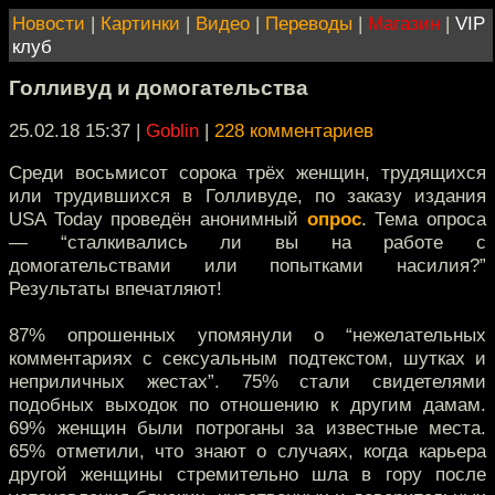
Новости
|
Картинки
|
Видео
|
Переводы
|
Магазин
|
VIP
клуб
Голливуд и домогательства
25.02.18 15:37
|
Goblin
|
228 комментариев
Среди восьмисот сорока трёх женщин, трудящихся
или трудившихся в Голливуде, по заказу издания
USA Today проведён анонимный
опрос
. Тема опроса
— “сталкивались ли вы на работе с
домогательствами или попытками насилия?”
Результаты впечатляют!
87% опрошенных упомянули о “нежелательных
комментариях с сексуальным подтекстом, шутках и
неприличных жестах”. 75% стали свидетелями
подобных выходок по отношению к другим дамам.
69% женщин были потроганы за известные места.
65% отметили, что знают о случаях, когда карьера
другой женщины стремительно шла в гору после