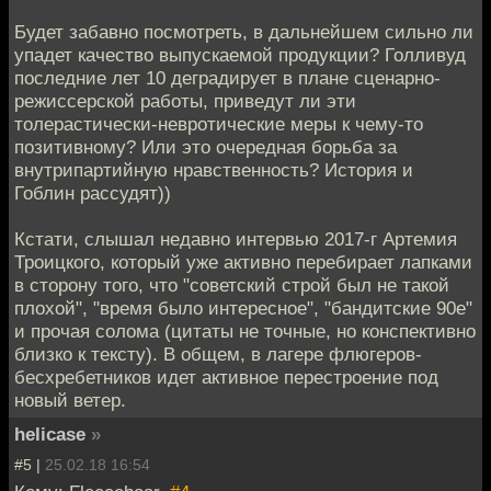
Будет забавно посмотреть, в дальнейшем сильно ли
упадет качество выпускаемой продукции? Голливуд
последние лет 10 деградирует в плане сценарно-
режиссерской работы, приведут ли эти
толерастически-невротические меры к чему-то
позитивному? Или это очередная борьба за
внутрипартийную нравственность? История и
Гоблин рассудят))
Кстати, слышал недавно интервью 2017-г Артемия
Троицкого, который уже активно перебирает лапками
в сторону того, что "советский строй был не такой
плохой", "время было интересное", "бандитские 90е"
и прочая солома (цитаты не точные, но конспективно
близко к тексту). В общем, в лагере флюгеров-
бесхребетников идет активное перестроение под
новый ветер.
helicase
»
#5 |
25.02.18 16:54