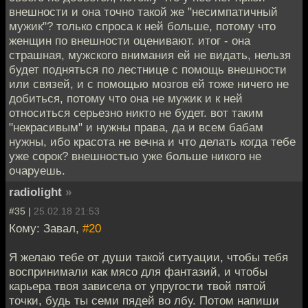
внешности и она точно такой же "несимпатичный
мужик"? только спроса к ней больше, потому что
женщин по внешности оценивают. итог - она
страшная, мужского внимания ей не видать, нельзя
будет подняться по лестнице с помощь внешности
или связей, и с помощью мозгов ей тоже ничего не
добиться, потому что она не мужик и к ней
относиться серьезно никто не будет. вот таким
"некрасивым" и нужны права, да и всем бабам
нужны, ибо красота не вечна и что делать когда тебе
уже сорок? внешностью уже больше никого не
очаруешь.
radiolight
»
#35 |
25.02.18 21:53
Кому: Завал,
#20
Я желаю тебе от души такой ситуации, чтобы тебя
воспринимали как мясо для фантазий, и чтобы
карьера твоя зависела от упругости твой пятой
точки, будь ты семи пядей во лбу. Потом напиши