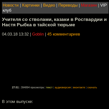
Новости
|
Картинки
|
Видео
|
Переводы
|
Магазин
|
VIP
клуб
Учителя со стволами, казаки в Росгвардии и
Настя Рыбка в тайской тюрьме
04.03.18 13:32
|
Goblin
|
45 комментариев
27:51
|
394894 просмотра
|
текст
|
аудиоверсия
|
вконтакте
|
скачать
В этом выпуске: