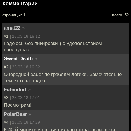
Комментарии
cтраницы: 1
всего: 52
amat22
»
#1 |
25.03.18 16:12
надеюсь без пикировки ) с удовольствием
прослушаю.
Sweet Death
»
#2 |
25.03.18 16:52
Очередной забег по граблям логики. Замечательно
тем, что наглядно.
Fufendorf
»
#3 |
25.03.18 17:01
Посмотрим!
PolarBear
»
#4 |
25.03.18 17:29
К 40-й минуте у гостьи сильно покраснели щёки.