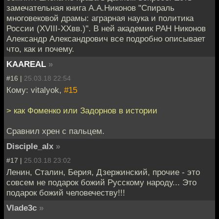
замечательная книга А.А.Никонов "Спираль
многовековой драмы: аграрная наука и политика
России (XVIII-XXвв.)". В ней академик РАН Никонов
Александр Александрович все подробно описывает
что, как и почему.
KAAREAL
»
#16 |
25.03.18 22:54
Кому: vitalyok,
#15
> как Фоменко или Задорнов в истории
Сравнил хрен c пальцем.
Disciple_alx
»
#17 |
25.03.18 23:02
Ленин, Сталин, Берия, Дзержинский, прочие - это
совсем не подарок божий Русскому народу... Это
подарок божий человечеству!!!
Vlade3c
»