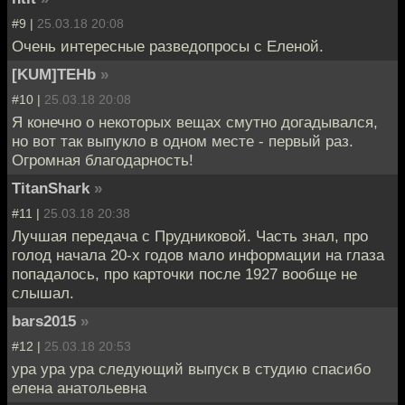
#9 |
25.03.18 20:08
Очень интересные разведопросы с Еленой.
[KUM]TEHb
»
#10 |
25.03.18 20:08
Я конечно о некоторых вещах смутно догадывался,
но вот так выпукло в одном месте - первый раз.
Огромная благодарность!
TitanShark
»
#11 |
25.03.18 20:38
Лучшая передача с Прудниковой. Часть знал, про
голод начала 20-х годов мало информации на глаза
попадалось, про карточки после 1927 вообще не
слышал.
bars2015
»
#12 |
25.03.18 20:53
ура ура ура следующий выпуск в студию спасибо
елена анатольевна