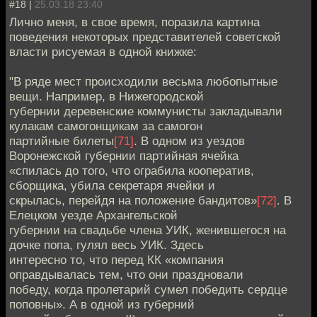
#18 |
25.03.18 23:40
Лично меня, в свое время, поразила картина
поведения некоторых представителей советской
власти рисуемая в одной книжке:
"В ряде мест происходили весьма любопытные
вещи. Например, в Нижегородской
губернии деревенские коммунисты закладывали
кулакам ­самогонщикам за самогон
партийные билеты
[71]
. В одном из уездов
Воронежской губернии партийная ячейка
«спилась до того, что ограбила кооператив,
сборщика, убила секретаря ячейки и
скрылась, перейдя на положение бандитов»
[72]
. В
Елецком уезде Архангельской
губернии на свадьбе члена УИК, женившегося на
дочке попа, гулял весь УИК. Здесь
интересно то, что перед КК «компания
оправдывалась тем, что они праздновали
победу, когда пролетарий сумел победить сердце
поповны». А в одной из губерний