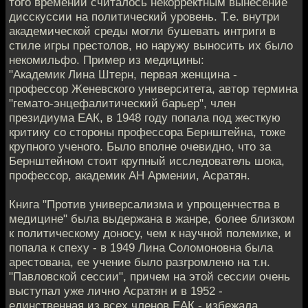
того времении считалось некорректным вынесение
дисскуссии на политический уровень. Т.е. внутри
академической среды могли бушевать интриги в
стиле игры престолов, но наружу выносить их было
некомильфо. Пример из медицины:
"Академик Лина Штерн, первая женщина -
профессор Женевского университета, автор термина
"гемато-энцефалитический барьер", член
президиума ЕАК, в 1948 году попала под жесткую
критику со стороны профессора Бернштейна, тоже
крупного ученого. Было вполне очевидно, что за
Бернштейном стоит крупный исследователь шока,
профессор, академик АН Армении, Асратян.
Книга "Против универсализма и упрощенчества в
медицине" была выдержана в жанре, более близком
к политическому доносу, чем к научной полемике, и
попала к спеху - в 1949 Лина Соломоновна была
арестована, ее учение было разгромлено на т.н.
"Павловской сессии", причем на этой сессии очень
выступал уже лично Асратян и в 1952 -
единственная из всех членов ЕАК - избежала