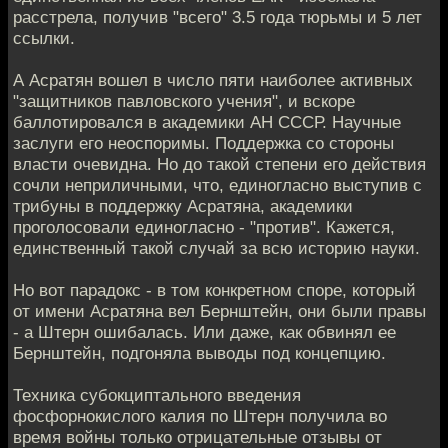
расстрела, получив "всего" 3.5 года тюрьмы и 5 лет
ссылки.
А Асратян вошел в число пяти наиболее активных
"защитников павловского учения", и вскоре
баллотировался в академики АН СССР. Научные
заслуги его неоспоримы. Поддержка со стороны
власти очевидна. Но до такой степени его действия
сочли неприличными, что, единогласно выступив с
трибуны в поддержку Асратяна, академики
проголосовали единогласно - "против". Кажется,
единственный такой случай за всю историю науки.
Но вот парадокс - в том конкретном споре, который
от имени Асратяна вел Бернштейн, они были правы
- а Штерн ошибалась. Или даже, как обвинял ее
Бернштейн, подгоняла выводы под концепцию.
Техника субокциптального введения
фосфорнокислого калия по Штерн получила во
время войны только отрицательные отзывы от