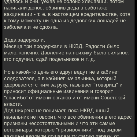
удалось и они, уехав не солоно хлебавши, потом
написали донос, обвинив деда в саботаже
вакцинации - т. е. в настоящем вредительстве, хотя
к тому моменту ни одна из дедовских лошадей не
заболела и не сдохла.
Деда задержали.
Месяца три продержали в НКВД. Радости было
мало, конечно. Давление на психику было сильное:
кто подучил, сдай подельников и т. д.
Но в какой-то день его вдруг ведут не в кабинет
следователя, а в кабинет начальника, который
здоровается с ним за руку, называет "товарищ" и
приносит официальные извинения и говорит
"спасибо" от имени органов и от имени Советской
власти.
Дед нихрена не понимает, пока НКВД-шный
начальник не говорит, что все обвинения в его адрес
признаны несостоятельными и что эти самые
ветеринары, которые "прививочники", под видом
вакцины вводили лошадям ту самую заразу, от