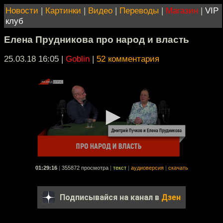
Новости
|
Картинки
|
Видео
|
Переводы
|
Магазин
|
VIP
клуб
Елена Прудникова про народ и власть
25.03.18 16:05
|
Goblin
|
52 комментария
01:29:16
|
355872 просмотра
|
текст
|
аудиоверсия
|
скачать
Подписывайся на канал в
Дзен