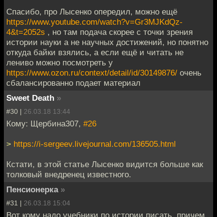
Спасибо, про Лысенко опередил, можно ещё
https://www.youtube.com/watch?v=Gr3MJKdQz-
4&t=2052s
, но там подача скорее с точки зрения
истории науки а не научных достижений, но понятно
откуда байки взялись, а если ещё и читать не
лениво можно посмотреть у
https://www.ozon.ru/context/detail/id/30149876/
очень
сбалансированно подает материал
Sweet Death
»
#30 |
26.03.18 13:44
Кому: Щербина307,
#26
>
https://i-sergeev.livejournal.com/136505.html
Кстати, в этой статье Лысенко видится больше как
толковый внедренец известного.
Пенсионерка
»
#31 |
26.03.18 15:04
Вот кому надо учебники по истории писать, причем