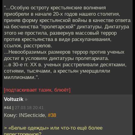
"...Особую остроту крестьянские волнения
приобрели в начале 20-х годов нашего столетия,
приняв форму крестьянской войны в качестве ответа
на бесчинства "пролетарской" диктатуры. Диктатура
этого не простила, развернув массовый террор
против крестьянства в виде раскулачивания,
ссылок, расстрелов.
...Невообразимых размеров террор против ученых
достиг в условиях диктатуры пролетариата.
...в 30-е гг. ХХ в. ученых расстреливали десятками,
сотнями, тысячами, а крестьян умерщвляли
миллионами.".
[подтаскивает тазик, блюёт]
Voltuzik
»
#44 |
27.03.18 20:41
Кому: INSecticide,
#38
> «Белые одежды» или что-то ещё более
перестроечное?