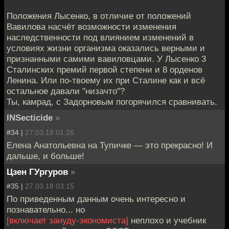
Положения Лысенко, в отличие от положений
Вавилова насчёт возможности изменения
наследственности под влиянием изменений в
условиях жизни организма оказались верными и
признанными самими вавиловцами. У Лысенко 3
Сталинских премий первой степени и 8 орденов
Ленина. Или по-твоему их при Сталине как и всё
остальное давали "низачто"?
Ты, камрад, с Задорновым погорячился сравнивать.
INSecticide
»
#34 |
27.03.18 01:26
Елена Анатольевна на Тупичке — это прекрасно! И
дальше, и больше!
Цзен ГУргуров
»
#35 |
27.03.18 03:15
По приведенным данным очень интересно и
познавательно... но
[включает зануду-экономиста]
неплохо и учебник