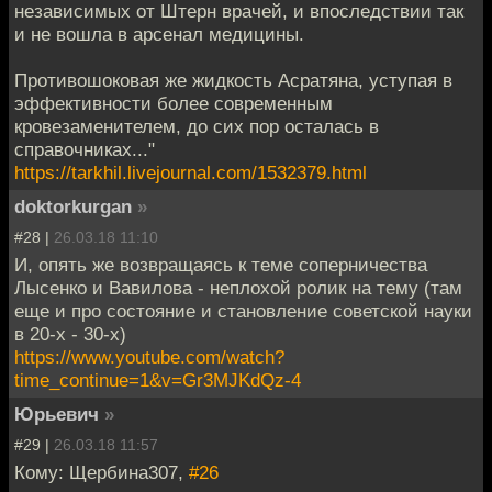
независимых от Штерн врачей, и впоследствии так
и не вошла в арсенал медицины.
Противошоковая же жидкость Асратяна, уступая в
эффективности более современным
кровезаменителем, до сих пор осталась в
справочниках..."
https://tarkhil.livejournal.com/1532379.html
doktorkurgan
»
#28 |
26.03.18 11:10
И, опять же возвращаясь к теме соперничества
Лысенко и Вавилова - неплохой ролик на тему (там
еще и про состояние и становление советской науки
в 20-х - 30-х)
https://www.youtube.com/watch?
time_continue=1&v=Gr3MJKdQz-4
Юрьевич
»
#29 |
26.03.18 11:57
Кому: Щербина307,
#26