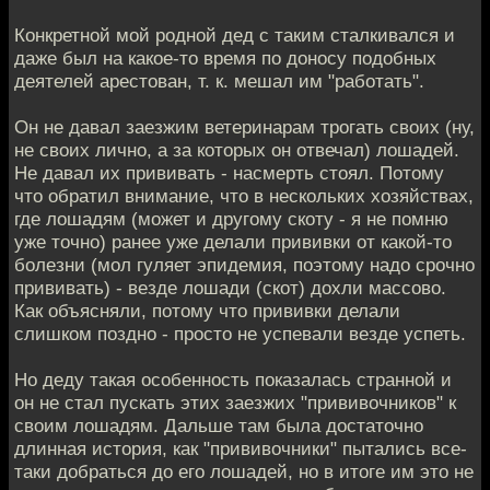
Конкретной мой родной дед с таким сталкивался и
даже был на какое-то время по доносу подобных
деятелей арестован, т. к. мешал им "работать".
Он не давал заезжим ветеринарам трогать своих (ну,
не своих лично, а за которых он отвечал) лошадей.
Не давал их прививать - насмерть стоял. Потому
что обратил внимание, что в нескольких хозяйствах,
где лошадям (может и другому скоту - я не помню
уже точно) ранее уже делали прививки от какой-то
болезни (мол гуляет эпидемия, поэтому надо срочно
прививать) - везде лошади (скот) дохли массово.
Как объясняли, потому что прививки делали
слишком поздно - просто не успевали везде успеть.
Но деду такая особенность показалась странной и
он не стал пускать этих заезжих "прививочников" к
своим лошадям. Дальше там была достаточно
длинная история, как "прививочники" пытались все-
таки добраться до его лошадей, но в итоге им это не