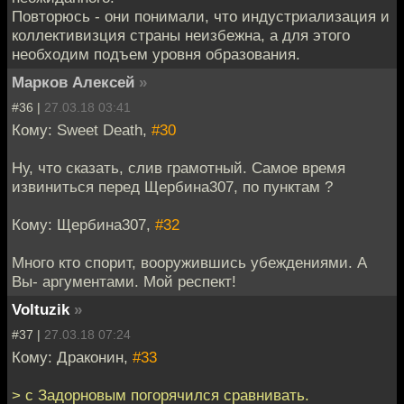
Повторюсь - они понимали, что индустриализация и
коллективизция страны неизбежна, а для этого
необходим подъем уровня образования.
Марков Алексей
»
#36 |
27.03.18 03:41
Кому: Sweet Death,
#30
Ну, что сказать, слив грамотный. Самое время
извиниться перед Щербина307, по пунктам ?
Кому: Щербина307,
#32
Много кто спорит, вооружившись убеждениями. А
Вы- аргументами. Мой респект!
Voltuzik
»
#37 |
27.03.18 07:24
Кому: Драконин,
#33
> с Задорновым погорячился сравнивать.