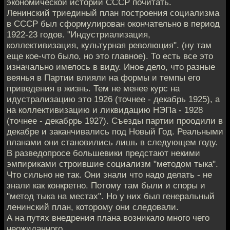
экономической истории СССР почитать.
Ленинский триединый план построения социализма
в СССР был сформулирован окончательно в период
1922-23 годов. "Индустриализация,
коллективизация, культурная революция". (ну там
еще кое-что было, но это главное). То есть все это
изначально имелось в виду. Иное дело, что разные
веянья в Партии влияли на формы и темпы его
приведения в жизнь. Тем не менее курс на
идустрализацию это 1926 (точнее - декабрь 1925), а
на коллективизацию и ликвидацию НЭПа - 1928
(точнее - декабррь 1927). Съезды партии проодили в
декабре и заканчивались под Новый Год. Реальными
планами они становились лишь в следующем году.
В разведопросе большевики предстают некими
эмпириками строившие социализм "методом тыка".
Что сильно не так. Они знали что надо делать - не
знали как конкретно. Потому там были и споры и
"метод тыка на местах". Но у них был генеральный
ленинский план, которому они следовали.
А на путях внедрения плана возникало много чего
неожиданного.