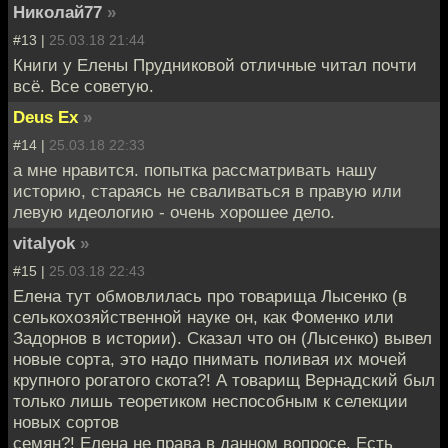
Николай77
»
#13 |
25.03.18 21:44
Книги у Елены Прудниковой отличные читал почти
всё. Все советую.
Deus Ex
»
#14 |
25.03.18 22:33
а мне нравится. попытка рассматривать нашу
историю, стараясь не сваливаться в правую или
левую идеологию - очень хорошее дело.
vitalyok
»
#15 |
25.03.18 22:43
Елена тут обмовлилась про товарища Лысенко (в
селькохозяйственной науке он, как Фоменко или
Задорнов в истории). Сказал что он (Лысенко) вывел
новые сорта, это надо пнимать поливая их мочей
крупного рогатого скота?! А товарищ Вернадский был
только лишь теоретиком неспособным к селекции
новых сортов
семян?! Елена не права в данном вопросе. Есть