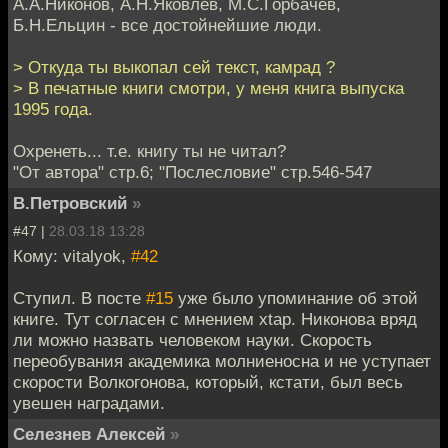
А.А.Никонов, А.Н.Яковлев, М.С.Горбачёв,
Б.Н.Ельцин - все достойнейшие люди.
> Откуда ты выкопал сей текст, камрад ?
> В печатные книги смотри, у меня книга выпуска
1995 года.
Охренеть... т.е. книгу ты не читал?
"От автора" стр.6; "Послесловие" стр.546-547
В.Петровский
»
#47 |
28.03.18 13:28
Кому: vitalyok,
#42
Ступил. В посте
#15
уже было упоминание об этой
книге. Тут согласен с мнением xtap. Никонова вряд
ли можно назвать человеком науки. Скорость
переобувания академика молниеносна и не уступает
скорости Волкогонова, который, кстати, был весь
увешен наградами.
Селезнев Алексей
»