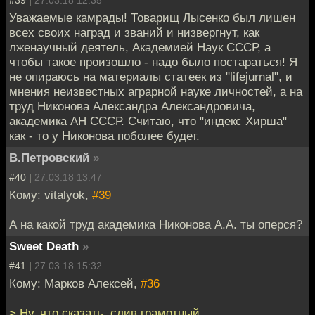
Уважаемые камрады! Товарищ Лысенко был лишен
всех своих наград и званий и низвергнут, как
лженаучный деятель, Академией Наук СССР, а
чтобы такое произошло - надо было постараться! Я
не опираюсь на материалы статеек из "lifejurnal", и
мнения неизвестных аграрной науке личностей, а на
труд Никонова Александра Александровича,
академика АН СССР. Считаю, что "индекс Хирша"
как - то у Никонова поболее будет.
В.Петровский
»
#40 |
27.03.18 13:47
Кому: vitalyok,
#39
А на какой труд академика Никонова А.А. ты оперся?
Sweet Death
»
#41 |
27.03.18 15:32
Кому: Марков Алексей,
#36
> Ну, что сказать, слив грамотный.