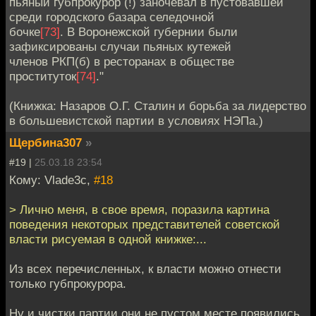
пьяный губпрокурор (!) заночевал в пустовавшей
среди городского базара селедочной
бочке
[73]
. В Воронежской губернии были
зафиксированы случаи пьяных кутежей
членов РКП(б) в ресторанах в обществе
проституток
[74]
."
(Книжка: Назаров О.Г. Сталин и борьба за лидерство
в большевистской партии в условиях НЭПа.)
Щербина307
»
#19 |
25.03.18 23:54
Кому: Vlade3c,
#18
> Лично меня, в свое время, поразила картина
поведения некоторых представителей советской
власти рисуемая в одной книжке:...
Из всех перечисленных, к власти можно отнести
только губпрокурора.
Ну и чистки партии они не пустом месте появились.