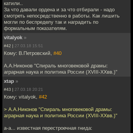
катили..
За что давали ордена и за что отбирали - надо
смотреть непосредственно в работы. Как лишить
могли по беспределу так и наградить по
формальным показателям.
vitalyok
»
#42 |
27.03.18 15:51
Кому: В.Петровский,
#40
А.А.Никонов "Спираль многовековой драмы:
аграрная наука и политика России (XVIII-XXвв.)"
xtap
»
#43 |
27.03.18 20:21
Кому: vitalyok,
#42
> А.А.Никонов "Спираль многовековой драмы:
аграрная наука и политика России (XVIII-XXвв.)"
а-а... известная перестроечная гнида: