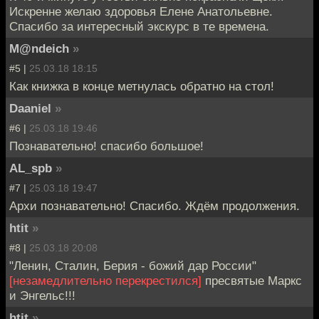
Искренне желаю здоровья Елене Анатольевне.
Спасибо за интересный экскурс в те времена.
M@ndeich
»
#5 |
25.03.18 18:15
Как книжка в конце метнулась обратно на стол!
Daaniel
»
#6 |
25.03.18 19:46
Познавательно! спасибо большое!
AL_spb
»
#7 |
25.03.18 19:47
Архи познавательно! Спасибо. Ждём продолжения.
htit
»
#8 |
25.03.18 20:08
"Ленин, Сталин, Берия - божий дар России"
[незамедлительно перекрестился]
пресвятые Маркс
и Энгельс!!!
htit
»