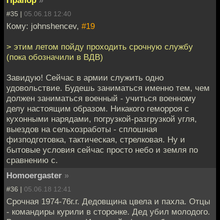
Прапор
»
#35 |
05.06.18 12:40
Кому: johnshencev,
#19
> этим летом пойду проходить срочную службу
(пока обозначили в ВДВ)
Завидую! Сейчас в армии служить одно
удовольствие. Будешь заниматься именно тем, чем
должен заниматься военный - учиться военному
делу настоящим образом. Никакого геморроя с
кухонными нарядами, погрузкой-разгрузкой угля,
выездов на сельхозработы - сплошная
физподготовка, тактическая, стрелковая. Ну и
бытовые условия сейчас просто небо и земля по
сравнению с.
Homoergaster
»
#36 |
05.06.18 12:41
Срочная 1974-76г.г. Дедовщина цвела и пахла. Отцы
- командиры курили в сторонке. Дед убил молодого.