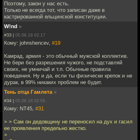
Поэтому, закон у нас есть.
Только не всегда тот, что записан даже в
кастрированной ельцинской конституции.
W!nd
»
#33 |
05.06.18 02:17
Кому: johnshencev,
#19
Камрад, армия - это обычный мужской коллектив.
Не бери без разрешения чужого, не подставляй
своих, не умничай и т.п. Обычные правила
поведения. Ну и да, если ты физически крепок и не
дурак, в 99% никаких проблем не будет.
Тень отца Гамлета
»
#34 |
05.06.18 02:55
Кому: NT45,
#31
> > Сам он дедовщину не переносил на дух и гасил
ее проявления предельно жестко.
>