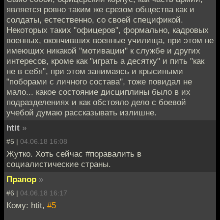
является ровно таким же срезом общества как и
солдаты, естественно, со своей спецификой.
Некоторых таких "офицеров", формально, кадровых
военных, окончивших военные училища, при этом не
имеющих никакой "мотивации" к службе и других
интересов, кроме как "играть а десятку" и пить "как
не в себя", при этом занимаясь и крысиными
"поборами с личного состава", тоже повидал не
мало... какое состояние дисциплины было в их
подразделениях и как обстояло дело с боевой
учебой думаю рассказывать излишне.
htit
»
#5 |
04.06.18 16:08
Жутко. Хоть сейчас #поравалить в
социалистические страны.
Прапор
»
#6 |
04.06.18 16:17
Кому: htit,
#5