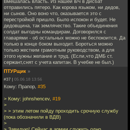
Вмешалась власть. Из нашей в/ч в дисбат
отправились пятеро. Как корова языком, ни дедов,
ни сынов. Оно воно что, оказывается это с
перестройкой пришло. Было испокон и будет. Не
дедовщина, так землячество. Такие объединения
солдат выгодны командирам. Договорился с
главарями - об остальных можно не беспокоится. Да
только в конце боком выходит. Бороться можно
только жестким грамотным руководством, а для
этого нужны желание и труд. (Если,что ДМБ ст.
сержант,снят с учета капитан. В учебке не был.)
ПТУРщик
»
#37 |
05.06.18 13:56
Кому: Прапор,
#35
> Кому: johnshencev,
#19
>
> > этим летом пойду проходить срочную службу
(пока обозначили в ВДВ)
>
> Завидую! Сейчас в армии служить одно