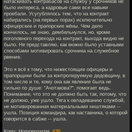
натаскивать контрабасов на службу у срочников не
было интереса, а кадровые сами все навыки
проебали. Усугублялось тем, что на контракт
набирались (на первых порах) исключительно
офицерские и прапорские жёны. Чем дело
кончилось, не знаю, дембельнулся, но, кроме
поголовного перехода на контракт, выхода видно не
было. Не представляю, как можно было уставными
способами мотивировать срочника на служебное
рвение.
Это я всё к тому, что нижестоящие офицеры и
прапорщики были за контролируемую дедовщину, в
том числе и те, кому она как явление была не
сильно по душе: "Ачотакова?", помогает ведь.
Понимание, что это не должно быть так, потому, что
не должно, уже ушло. Тяга к овладеванию службой,
не мотивированная материальными ништяками --
ушла. Позиция командира, как наставника, о которой
говорится в сабже -- ушла.
Кому: Homoergaster,
#36