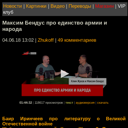
Новости
|
Картинки
|
Видео
|
Переводы
|
Магазин
|
VIP
клуб
Максим Бендус про единство армии и
народа
04.06.18 13:02
|
Zhukoff
|
49 комментариев
01:44:32
|
118617 просмотров
|
текст
|
аудиоверсия
|
скачать
Баир Иринчеев про литературу о Великой
Отечественной войне