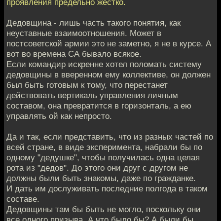
проявления предельно жестко.
Дедовщина - лишь часть такого понятия, как
неуставные взаимоотношения. Может в
постсоветской армии это не заметно, я не в курсе. А
вот во времена СА бывало всякое.
Если командир искренне хотел поломать систему
дедовщины в вверенном ему коллективе, он должен
был быть готовым к тому, что перестанет
действовать вертикаль управления личным
составом, она превратится в горизонталь, а ею
управлять ой как непросто.
Да и так, если представить, что из разных частей по
всей стране, в виде эксперимента, набрали бы по
одному "дедушке", чтобы получилась одна целая
рота из "дедов". До этого они друг с другом не
должны были быть знакомы, даже по гражданке.
И дать им дослуживать последние полгода в таком
составе.
Дедовщины там бы быть не могло, поскольку они
все одного призыва. А что было бы? А были бы