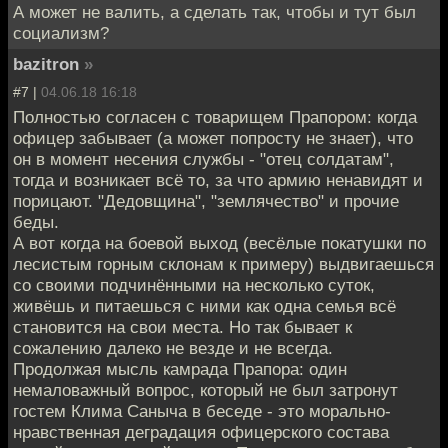
А может не валить, а сделать так, чтобы и тут был
социализм?
bazitron
»
#7 |
04.06.18 16:18
Полностью согласен с товарищем Прапором: когда
офицер забывает (а может попросту не знает), что
он в момент несения службы - "отец солдатам",
тогда и возникает всё то, за что армию ненавидят и
порицают. "Дедовщина", "землячество" и прочие
беды.
А вот когда на боевой выход (весёлые покатушки по
лесистым горным склонам к примеру) выдвигаешься
со своими подчинёнными на несколько суток,
живёшь и питаешься с ними как одна семья всё
становится на свои места. Но так бывает к
сожалению далеко не везде и не всегда.
Продолжая мысль камрада Прапора: один
немаловажный вопрос, который не был затронут
гостем Клима Саныча в беседе - это морально-
нравственная деградация офицерского состава