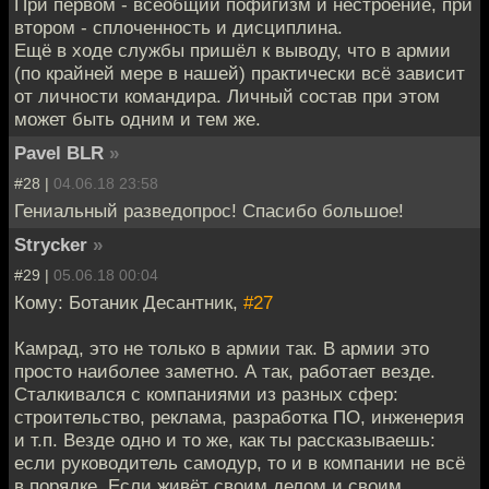
При первом - всеобщий пофигизм и нестроение, при
втором - сплоченность и дисциплина.
Ещё в ходе службы пришёл к выводу, что в армии
(по крайней мере в нашей) практически всё зависит
от личности командира. Личный состав при этом
может быть одним и тем же.
Pavel BLR
»
#28 |
04.06.18 23:58
Гениальный разведопрос! Спасибо большое!
Strycker
»
#29 |
05.06.18 00:04
Кому: Ботаник Десантник,
#27
Камрад, это не только в армии так. В армии это
просто наиболее заметно. А так, работает везде.
Сталкивался с компаниями из разных сфер:
строительство, реклама, разработка ПО, инженерия
и т.п. Везде одно и то же, как ты рассказываешь:
если руководитель самодур, то и в компании не всё
в порядке. Если живёт своим делом и своим