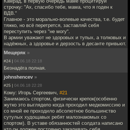
Камрад, в первую очередь маме процитируй
строчку: "Ах, спасибо тебе, мама, что я годен к
ВДВ."
Главное - это морально-волевые качества, т.е. будет
тяжко, но всё перетрется, заставляй себя
переступить через "не могу".
В армии уважают не здоровых и тупых, а толковых и
надёжных, а здоровье и дерзость в десанте привьют.
Мещеряк
»
#24 |
04.06.18 22:18
Безнадёга полная.
johnshencev
»
#25 |
04.06.18 22:28
Кому: Игорь Сергеевич,
#21
Занимаюсь спортом, физически крепок(особенно
жутко это выглядело когда проходил медкомиссию и
со мной ее проходило абсолютное большинство
сутулых худощавых ребят малознакомых со
спортом). В уставе обязанностей солдата написано
что он должен постоянно закаливать себя,