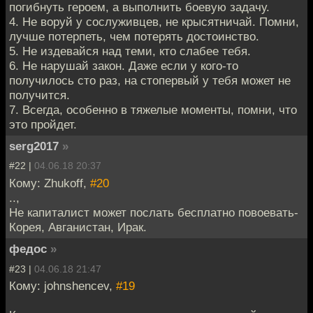
погибнуть героем, а выполнить боевую задачу.
4. Не воруй у сослуживцев, не крысятничай. Помни,
лучше потерпеть, чем потерять достоинство.
5. Не издевайся над теми, кто слабее тебя.
6. Не нарушай закон. Даже если у кого-то
получилось сто раз, на стопервый у тебя может не
получится.
7. Всегда, особенно в тяжелые моменты, помни, что
это пройдет.
serg2017
»
#22 |
04.06.18 20:37
Кому: Zhukoff,
#20
..,
Не капиталист может послать бесплатно повоевать-
Корея, Авганистан, Ирак.
федос
»
#23 |
04.06.18 21:47
Кому: johnshencev,
#19