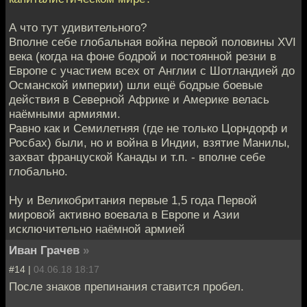
А что тут удивительного?
Вполне себе глобальная война первой половины XVI
века (когда на фоне бодрой и постоянной резни в
Европе с участием всех от Англии с Шотландией до
Османской империи) шли ещё бодрые боевые
действия в Северной Африке и Америке велась
наёмными армиями.
Равно как и Семилетняя (где не только Цорндорф и
Росбах) были, но и война в Индии, взятие Манилы,
захват француской Канады и т.п. - вполне себе
глобально.
Ну и Великобритания первые 1,5 года Первой
мировой активно воевала в Европе и Азии
исключительно наёмной армией
Иван Грачев
»
#14 |
04.06.18 18:17
После знаков препинания ставится пробел.