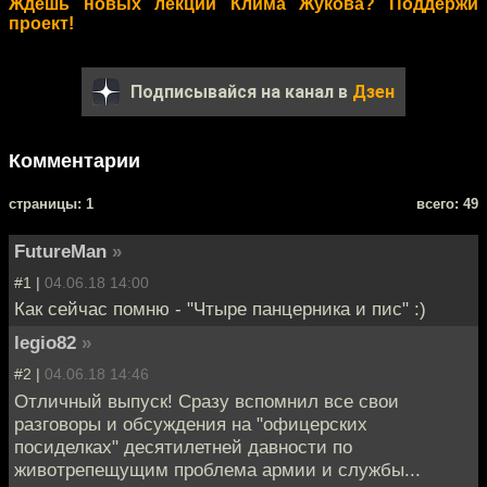
Ждёшь новых лекций Клима Жукова? Поддержи
проект!
Подписывайся на канал в
Дзен
Комментарии
cтраницы: 1
всего: 49
FutureMan
»
#1 |
04.06.18 14:00
Как сейчас помню - "Чтыре панцерника и пис" :)
legio82
»
#2 |
04.06.18 14:46
Отличный выпуск! Сразу вспомнил все свои
разговоры и обсуждения на "офицерских
посиделках" десятилетней давности по
животрепещущим проблема армии и службы...