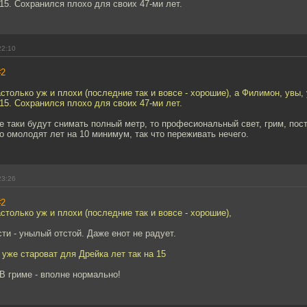
 15. Сохранился плохо для своих 47-ми лет.
22:10
#2
астолько уж и плохи (последние так и вовсе - хорошие), а Филимон, увы,
 15. Сохранился плохо для своих 47-ми лет.
е таки будут снимать полный метр, то професиональный свет, грим, пос
о омолодят лет на 10 минимум, так что переживать нечего.
23:26
#2
астолько уж и плохи (последние так и вовсе - хорошие),
ти - унылый отстой. Даже енот не радует.
 уже староват для Дрейка лет так на 15
В гриме - вполне нормально!