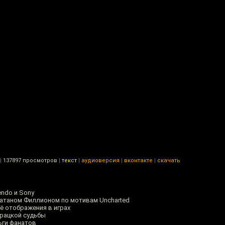
|
137897 просмотров
|
текст
|
аудиоверсия
|
вконтакте
|
скачать
endo и Sony
атаном Филлионом по мотивам Uncharted
её отображения в играх
дурацкой судьбы
ньги фанатов