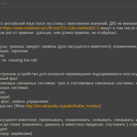
11:01
то английский язык богат на слова с миллионом значений, ДЮ не виноват
ре
https://www.multitran.ru/c/M.exe?CL=1&s=tether&l1=1
пишут в том числе 
ак раз от привязи - дальше, чем длина привязи, не отойдёшь)
 узы; граница; предел; привязь (для пасущегося животного); ограничение
ешок; терпение
рос
тж. mooring line raf)
ектронное устройство для контроля перемещения подозреваемого или ос
чный фал
тниковых связанных системах; трос в спутниковых связанных системах; н
анных системах
рос
шади)
 фал ; кабель управления
раслет ('More
http://en.wikipedia.org/wiki/Ankle_monitor
)
асущееся животное); привязывать; ограничивать; сковывать; связывать; 
и до точки; ограничить; держать в известных пределах; спутывать ); ст
едел
(напр. верёвками)