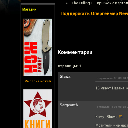
The Culling II — прыжок с верто
Магазин
Поддержать Опергеймер Ne
Комментарии
cтраницы: 1
Slawa
отправлено 05.08.18 
Империя ножей
15 минут Натана Ф
SergeantA
отправлено 05.08.18 
Кому: Slawa,
#1
Мстители - не нас