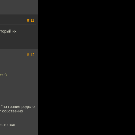
# 11
оторый их
# 12
т :)
- "на грани/пределе
т собственно
ксте все