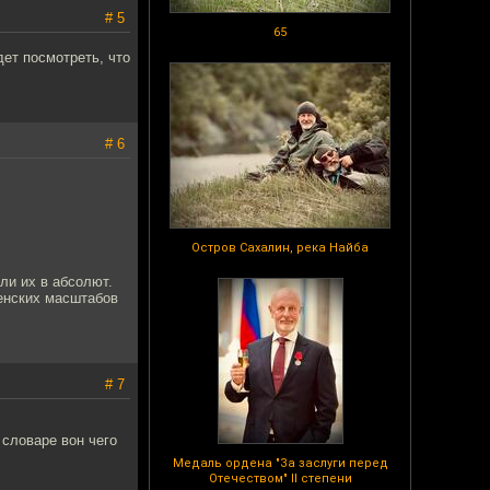
# 5
65
дет посмотреть, что
# 6
Остров Сахалин, река Найба
ли их в абсолют.
ленских масштабов
# 7
 словаре вон чего
Медаль ордена "За заслуги перед
Отечеством" II степени