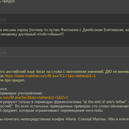
ь предел
12:17
м весьма хорош (почему-то путаю Филлиона с Джейсоном Бейтманом, к
 - ненавижу долбаный плэйстэйшын!!!
12:22
что английский язык богат на слова с миллионом значений, ДЮ не винова
аре
https://www.multitran.ru/c/M.exe?CL=1&s=tether&l1=1
ле про предел
ился.
 примерах употребления:
ran.ru/c/M.exe?a=3&&s=tether&l1=1&l2=2
урируют только в переводах фразеологизма "at the end of one's tether" 
остей)". Во всех остальных приведенных примерах это слово обозначае
й предмет, которым ограничивают перемещение чего-либо.
 почитать непосредственно конфиг Aliens: Colonial Marines. Ибо в конте