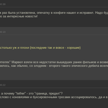
00:38
как раз была установлена, опечатку в конфиге нашел и исправил. Надо бу
о за интересные новости!
08:10
астолько уж и плохи (последние так и вовсе - хорошие)
ителях" Марвел взяли все недостатки вышедших ранее фильмов и возве
илось, как обычно, со злодеем - второго такого эпического дебила все
08:22
 почему "tether" - это "граница, предел"?
 слово с коновязями и буксировочными тросами ассоциировалось, да и в