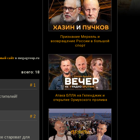
Признание Меркель и
возвращение России в большой
спорт
ный сайт
в megagroup.ru
всего: 18
# 1
Атака БПЛА на Геленджик и
стителей!
открытие Ормузского пролива
# 2
же староват для