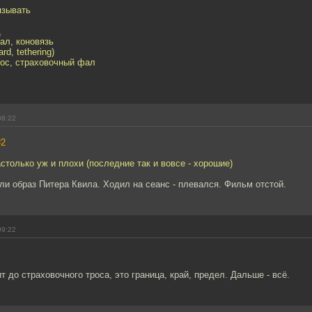
язывать
щ
фал, коновязь
ard, tethering)
рос, страховочный фал
08:22
#2
астолько уж и плохи (последние так и вовсе - хорошие)
и образ Питера Квила. Ходил на сеанс - плевался. Фильм отстой.
09:22
т до страховочного троса, это граница, край, предел. Дальше - всё.