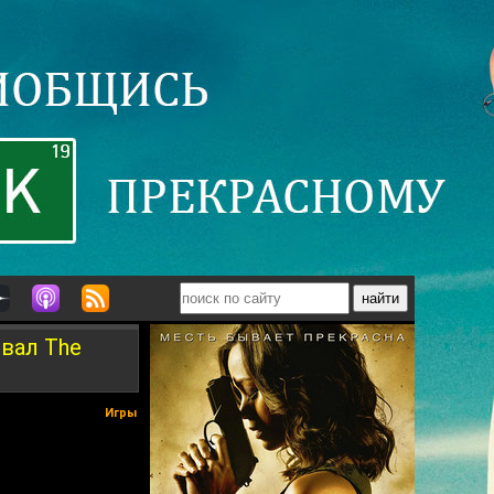
овал The
Игры