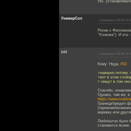
тех. устанавливат
УниверСол
отправлено 06.08.18 
Ролик с Филлионо
"Хэнкока"). И это
bfd
отправлено 06.08.18 
Кому: Неда,
#10
>наверно потому, 
>вот в этом слов
> пишут в том чис
Спасибо, ознаком
Однако, там же, в
https://www.multit
Граница/предел фиг
(терпения/возможн
веревку или друго
Любопытно было бы
становится яснее.