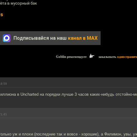
лёта в мусорный бак
ws
Подписывайся на наш
канал в MAX
Goblin рекомендует
заказывать
одностранич
18:59
иллиона в Uncharted на порядки лучше 3 часов каких-нибудь отстойно-м
21:41
только уж и плохи (последние так и вовсе - хорошие), а Филимон, увы, у