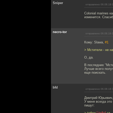
Sniper
отправлено 06.08.18 
Colonial marines 
изменится. Спасиб
necro-tor
отправлено 06.08.18 
Кому: Slawa,
#1
> Мстители - не н
О, да.
В последних "Мст
Лучше всего получ
еще поискать.
bfd
отправлено 06.08.18 
Дмитрий Юрьевич, а
У меня всегда это
пишут:
> tether
[ˈteðə]
гл