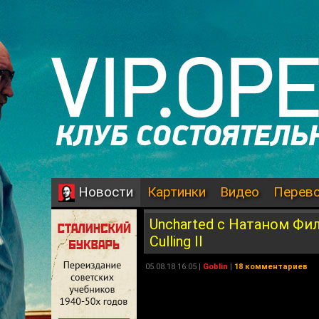
Картинки
Видео
Перев
Новости
Uncharted с Натаном Филл
Culling II
05.08.18 16:05 |
Goblin
|
18 комментариев