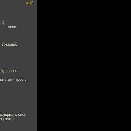
# 10
 :)
про предел
; возжица;
ужденного
ить или трос в
исчерпать свои
реножить