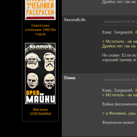
Дрейка лет так на
SecondLife
отправлено 05.08.18 
Советские
учебники 1940-50х
Кому: SergeantA,
годов
> Мстители - не н
Дрейка лет так на
Не скажи. Если вс
хороший тренер ег
Slawa
отправлено 05.08.18 
Кому: SergeantA,
> Мстители - не н
Война бесконечнос
Магазин
> а Филимон, увы,
ОПЕРМАЙКИ
Физически может. 