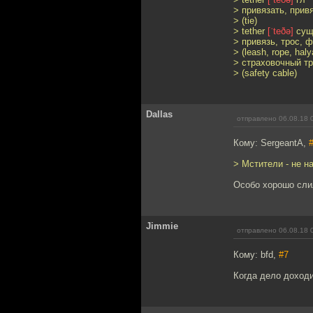
> привязать, прив
> (tie)
> tether
[ˈteðə]
су
> привязь, трос, 
> (leash, rope, haly
> страховочный т
> (safety cable)
Dallas
отправлено 06.08.18 
Кому: SergeantA,
> Мстители - не н
Особо хорошо слил
Jimmie
отправлено 06.08.18 
Кому: bfd,
#7
Когда дело доходи