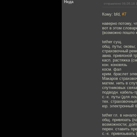
Неда
отправлено 06.08.18 
Кому: bfd,
#7
наверно потому, ч
вот в этом слова
(возможно пошло к
tether сущ.
общ. путы; оковы;
страховочный рем
авиа. привязной т
касп. растяжка (см.
кон. коновязь
косм. фал
крим. браслет эл
Макаров страхово
матем. нить в спу
спутниковых связ
подводн. кабель-т
с.-х. путы (для ло
тех. страховочный
юр. электронный б
tether гл. в начало
общ. привязать (п
возможности; дойт
перен. ставить пр
с.-х. привязывать 