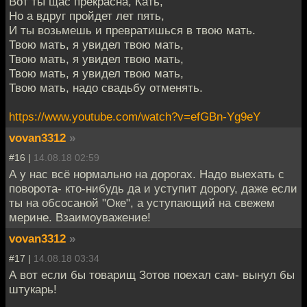
Вот ты щас прекрасна, Кать,
Но а вдруг пройдет лет пять,
И ты возьмешь и превратишься в твою мать.
Твою мать, я увидел твою мать,
Твою мать, я увидел твою мать,
Твою мать, я увидел твою мать,
Твою мать, надо свадьбу отменять.
https://www.youtube.com/watch?v=efGBn-Yg9eY
vovan3312
»
#16 |
14.08.18 02:59
А у нас всё нормально на дорогах. Надо выехать с
поворота- кто-нибудь да и уступит дорогу, даже если
ты на обсосаной "Оке", а уступающий на свежем
мерине. Взаимоуважение!
vovan3312
»
#17 |
14.08.18 03:34
А вот если бы товарищ Зотов поехал сам- вынул бы
штукарь!