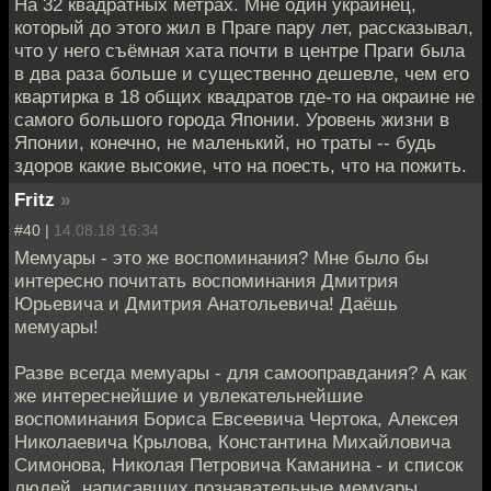
На 32 квадратных метрах. Мне один украинец,
который до этого жил в Праге пару лет, рассказывал,
что у него съёмная хата почти в центре Праги была
в два раза больше и существенно дешевле, чем его
квартирка в 18 общих квадратов где-то на окраине не
самого большого города Японии. Уровень жизни в
Японии, конечно, не маленький, но траты -- будь
здоров какие высокие, что на поесть, что на пожить.
Fritz
»
#40 |
14.08.18 16:34
Мемуары - это же воспоминания? Мне было бы
интересно почитать воспоминания Дмитрия
Юрьевича и Дмитрия Анатольевича! Даёшь
мемуары!
Разве всегда мемуары - для самооправдания? А как
же интереснейшие и увлекательнейшие
воспоминания Бориса Евсеевича Чертока, Алексея
Николаевича Крылова, Константина Михайловича
Симонова, Николая Петровича Каманина - и список
людей, написавших познавательные мемуары,