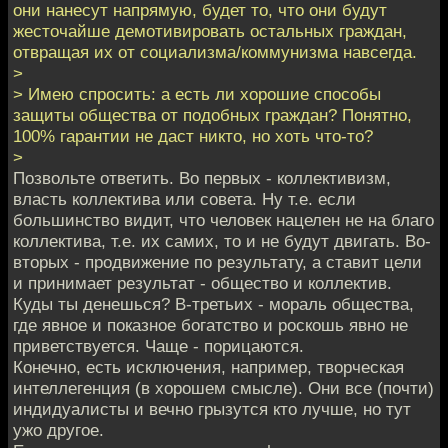
они нанесут напрямую, будет то, что они будут
жесточайше демотивировать остальных граждан,
отвращая их от социализма/коммунизма навсегда.
>
> Имею спросить: а есть ли хорошие способы
защиты общества от подобных граждан? Понятно,
100% гарантии не даст никто, но хоть что-то?
>
Позвольте ответить. Во первых - коллективизм,
власть коллектива или совета. Ну т.е. если
большинство видит, что человек нацелен не на благо
коллектива, т.е. их самих, то и не будут двигать. Во-
вторых - продвижение по результату, а ставит цели
и принимает результат - общество и коллектив.
Куды ты денешься? В-третьих - мораль общества,
где явное и показное богатство и роскошь явно не
приветствуется. Чаще - порицаются.
Конечно, есть исключения, например, творческая
интеллегенция (в хорошем смысле). Они все (почти)
индидуалисты и вечно грызутся кто лучше, но тут
ужо другое.