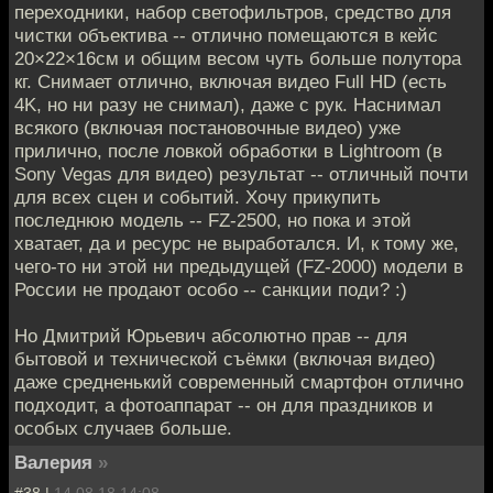
переходники, набор светофильтров, средство для
чистки объектива -- отлично помещаются в кейс
20×22×16см и общим весом чуть больше полутора
кг. Снимает отлично, включая видео Full HD (есть
4K, но ни разу не снимал), даже с рук. Наснимал
всякого (включая постановочные видео) уже
прилично, после ловкой обработки в Lightroom (в
Sony Vegas для видео) результат -- отличный почти
для всех сцен и событий. Хочу прикупить
последнюю модель -- FZ-2500, но пока и этой
хватает, да и ресурс не выработался. И, к тому же,
чего-то ни этой ни предыдущей (FZ-2000) модели в
России не продают особо -- санкции поди? :)
Но Дмитрий Юрьевич абсолютно прав -- для
бытовой и технической съёмки (включая видео)
даже средненький современный смартфон отлично
подходит, а фотоаппарат -- он для праздников и
особых случаев больше.
Валерия
»
#38 |
14.08.18 14:08