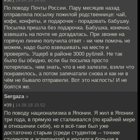
По поводу Почты России. Пару месяцев назад
отправляла посылку пожилой родственнице: чай,
кофе, конфеты, и подарочек - порадовать бабушку.
Посылка пришла без подарочка. Бабушка, конечно,
взвешать на почте не догадалась. При звонке на
горячую линию получила ответ - ни чем помочь не
можем, надо было взвешивать на месте и
проверять. Ущерб в районе 3000 рублей. Не так
было бы обидно, если бы посылка просто
потерялась, чем знать, что в неё залезли, взяли что
понравилось, а потом запечатали снова и как ни в
чём не бывало отправили. Вот это наглость! И не
боятся же.
Sergaza
»
#39 |
14.08.18 15:52
По поводу национализма в Японии. Я жил в Японии
три года, в прямую не сталкивался (по крайней мере
в отношении себя), но я всё-таки был уже
достаточно старым (среди студентов -- точнее
студентов и аспирантов) и крутился больше в