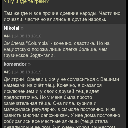
> Ну и где те греки?
Там же где и все прочие древние народы. Частично
исчезли, частично влились в другие народы.
Nikolai
»
#44 |
14.08.18 18:16
Эмблема "Columbia" - конечно, свастика. Но на
нацистскую похожа лишь слегка больше, чем
грузинское борджгали.
komendor
»
#45 |
14.08.18 18:19
Дмитрий Юрьевич, хочу не согласиться с Вашими
намёками на счёт тёщ. Конечно, я оказался
исключением и у своих друзей тёщ видел
предостаточно. Но у меня была просто
замечательная тёща. Она пила, курила и
материлась регулярно, в смысле постоянно, и на
зависть многим сапожникам. У неё дома постоянно
собирались все местные алкаши (тёща стала
инвалидом и её дом был очень хорошим местом