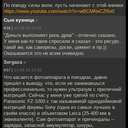
По поводу силы воли, пусть начинают с этой книжки
https://www.youtube.com/watch?v=wBCMReCZRo0
Сын кузнеца
»
#36 |
14.08.18 13:22
"Деньги выполняют роль дров" - отлично сказано.
У меня как-то такое спросили я сказал - это ресурс,
такой же, как саморезы, доски, цемент и пр.))
Оказывается это не всем очевидно.
Sergaza
»
#37 |
14.08.18 13:50
Что касается фотоаппарата в поездках, давно
пришёл к выводу, что, если не занимаешься
профессионально, то нужен ультразум с приличной
матрицей. Сейчас у меня уже третий по счёту,
Panasonic FZ-1000 с так называемой однодюймовой
матрицей фирмы Sony (одна из самых лучших в
своём классе) и объектовом Leica (25-400 мм в
эквиваленте). Сам фотоаппарат и причиндалы --
зарядка, запасной аккумулятор, шнуры,