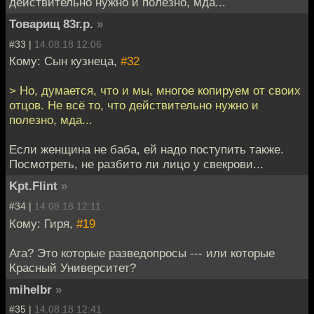
действительно нужно и полезно, мда...
Товарищ 83г.р.
»
#33 |
14.08.18 12:06
Кому: Сын кузнеца,
#32
> Но, думается, что и мы, многое копируем от своих
отцов. Не всё то, что действительно нужно и
полезно, мда...
Если женщина не баба, ей надо поступить также.
Посмотреть, не разбито ли лицо у свекрови...
Kpt.Flint
»
#34 |
14.08.18 12:11
Кому: Гиря,
#19
Ага? Это которые разведопросы --- или которые
Красный Университет?
mihelbr
»
#35 |
14.08.18 12:41