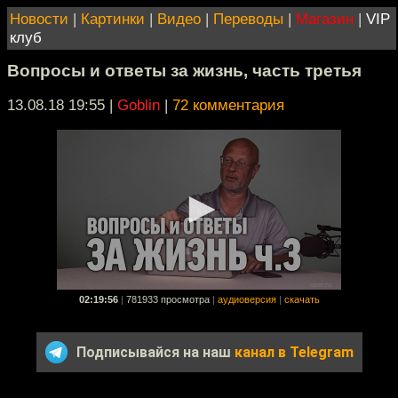
Новости
|
Картинки
|
Видео
|
Переводы
|
Магазин
|
VIP
клуб
Вопросы и ответы за жизнь, часть третья
13.08.18 19:55
|
Goblin
|
72 комментария
02:19:56
|
781933 просмотра
|
аудиоверсия
|
скачать
Подписывайся на наш
канал в Telegram