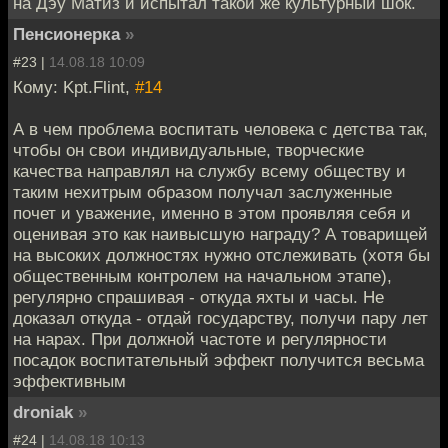
на Дэу Матиз и испытал такой же культурный шок.
Пенсионерка
»
#23 |
14.08.18 10:09
Кому: Kpt.Flint,
#14
А в чем проблема воспитать человека с детства так,
чтобы он свои индивидуальные, творческие
качества направлял на службу всему обществу и
таким нехитрым образом получал заслуженные
почет и уважение, именно в этом проявляя себя и
оценивая это как наивысшую награду? А товарищей
на высоких должностях нужно отслеживать (хотя бы
общественным контролем на начальном этапе),
регулярно спрашивая - откуда яхты и часы. Не
доказал откуда - отдай государству, получи пару лет
на нарах. При должной частоте и регулярности
посадок воспитательный эффект получится весьма
эффективным
droniak
»
#24 |
14.08.18 10:13