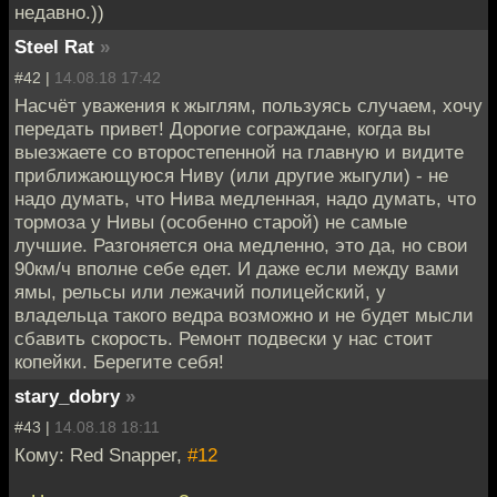
недавно.))
Steel Rat
»
#42 |
14.08.18 17:42
Насчёт уважения к жыглям, пользуясь случаем, хочу
передать привет! Дорогие сограждане, когда вы
выезжаете со второстепенной на главную и видите
приближающуюся Ниву (или другие жыгули) - не
надо думать, что Нива медленная, надо думать, что
тормоза у Нивы (особенно старой) не самые
лучшие. Разгоняется она медленно, это да, но свои
90км/ч вполне себе едет. И даже если между вами
ямы, рельсы или лежачий полицейский, у
владельца такого ведра возможно и не будет мысли
сбавить скорость. Ремонт подвески у нас стоит
копейки. Берегите себя!
stary_dobry
»
#43 |
14.08.18 18:11
Кому: Red Snapper,
#12