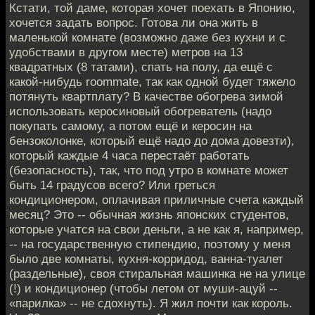
Кстати, той даме, которая хочет поехать в Японию,
хочется задать вопрос. Готова ли она жить в
маленькой комнате (возможно даже без кухни и с
удобствами в другом месте) метров на 13
квадратных (8 татами), спать на полу, да ещё с
какой-нибудь roommate, так как одной будет тяжело
потянуть квартплату? В качестве обогрева зимой
использовать керосиновый обогреватель (надо
покупать самому, а потом ещё и керосин на
бензоколонке, который ещё надо до дома довезти),
который каждые 4 часа перестаёт работать
(безопасность), так, что под утро в комнате может
быть 14 градусов всего? Или греться
кондиционером, оплачивая приличные счета каждый
месяц? Это -- обычная жизнь японских студентов,
которые учатся на свои деньги, а не как я, например,
-- на государственную стипендию, поэтому у меня
было две комнаты, кухня-корридод, ванна-туалет
(раздельные), своя стиральная машинка не на улице
(!) и кондиционер (чтобы летом от муши-ацуй --
«парилка» -- не сдохнуть). Я жил почти как король.