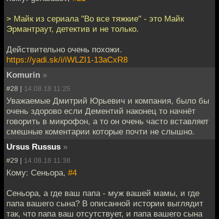
> Майк из сериала "Во все тяжкие" - это Майк
Эрмантраут, детектив и не только.
Действительно очень похожи.
https://yadi.sk/i/iWLZI1-13aCxR8
Komurin
»
#28 |
14.08.18 11:25
Уважаемые Дмитрий Юрьевич и компания, было бы
очень здорово если Дементий наконец то начнёт
говорить в микрофон, а то он очень часто вставляет
смешные коментарии которые почти не слышно.
Ursus Russus
»
#29 |
14.08.18 11:38
Кому: Сеньора,
#4
Сеньора, а где ваш папа - муж вашей мамы, и где
папа вашего сына? В описанной истории выглядит
так, что папа ваш отсутствует, и папа вашего сына