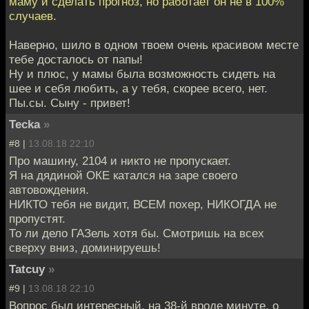
маму и сделать прогноз, но работает он не в 100%
случаев.
Наверно, шило в одном твоем очень красивом месте
тебе досталось от папы!
Ну и плюс, у мамы была возможность сидеть на
шее и себя любить, а у тебя, скорее всего, нет.
Пы.сы. Сыну - привет!
Tecka
»
#8 |
13.08.18 22:10
Про машину, 2104 и никто не пропускает.
Я на дядиной ОКЕ катался на заре своего
автовождения.
НИКТО тебя не видит, ВСЕМ похер, НИКОГДА не
пропустят.
То ли дело ГАЗель хотя бы. Смотришь на всех
сверху вниз, доминируешь!
Tatcuy
»
#9 |
13.08.18 22:10
Вопрос был интересный, на 38-й вроде минуте, о