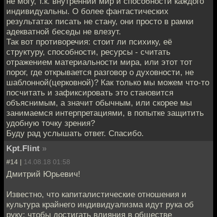
не могу, т.к. внутренний мир и способности каждого
индивидуальны. О более фантастических
результатах писать не стану, они просто в рамки
адекватной беседы не влезут.
Так вот противоречия: стоит ли психику, её
структуру, способности, ресурсы - считать
отражением материальности мира, или этот тот
порог, где открывается разговор о духовности, не
шаблонной(церковной)? Как только мы можем что-то
посчитать и зафиксировать это становится
объяснимым, а значит обычным, или скорее мы
занимаемся интерпретациями, в попытке защитить
удобную точку зрения?
Буду рад услышать ответ. Спасибо.
Kpt.Flint
»
#14 |
14.08.18 01:58
Дмитрий Юрьевич!
Известно, что капиталистические отношения и
культура крайнего индивидуализма идут рука об
руку: чтобы достигать влияния в обществе