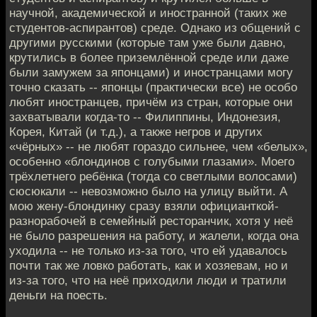
научной, академической и иностранной (таких же
студентов-аспирантов) среде. Однако из общений с
другими русскими (которые там уже были давно,
крутились в более приземлённой среде или даже
были замужем за японцами) и иностранцами могу
точно сказать -- японцы (практически все) не особо
любят иностранцев, причём из стран, которые они
захватывали когда-то -- Филиппины, Индонезия,
Корея, Китай (и т.д.), а также негров и других
«чёрных» -- не любят гораздо сильнее, чем «белых»,
особенно «блондинов с голубыми глазами». Моего
трёхлетнего ребёнка (тогда со светлыми волосами)
сюсюкали -- невозможно было на улицу выйти. А
мою жену-блондинку сразу взяли официанткой-
разнорабочей в семейный ресторанчик, хотя у неё
не было разрешения на работу, и жалели, когда она
уходила -- не только из-за того, что ей удавалось
почти так же ловко работать, как и хозяевам, но и
из-за того, что на неё приходили люди и тратили
деньги на поесть.