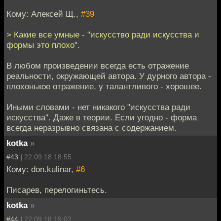
Кому: Алексей Щ.,
#39
> Какие все умные - "искусство ради искусства и
формы это плохо".
В любом произведении всегда есть отражение
реальности, окружающей автора. У дурного автора -
плохонькое отражение, у талантливого - хорошее.
Иными словами - нет никакого "искусства ради
искусства". Даже в теории. Если угодно - форма
всегда неразрывно связана с содержанием.
kotka
»
#43 |
22.09.18 18:55
Кому: don.kulinar,
#6
Писарев, перелогиньтесь.
kotka
»
#44 |
22.09.18 19:02