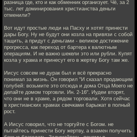
разница где, кто и как обменник организует. Чё, за 2
тыс. лет доминирования христианства деньги
отменили?
Вот идут простые люди на Пасху и хотят принести
дары Богу. Ну не будут они козла на привязи с собой
тащить, а придут с деньгами - великое достижение
прогресса, как переход от бартера к валютным
операциям. И не важно шекели это или рубли. Купят
козла у храма и принесут его в жертву Богу там же.
Иисус совсем не дурак был и всё прекрасно
понимал за жизнь. Он говорил "И сказал продающим
голубей: возьмите это отсюда и дома Отца Моего не
делайте домом торговли. Ин. 2-16". Иудеи вторят,
что они не в храме, а рядом торговали. Хотя сейчас
в христианских храмах свечками барыжат в полный
рост.
А Иисус говорил, что не торгуйте с Богом. не
пытайтесь принести Богу жертву, а взамен получить
божью благодать. Задумайтесь, почему в