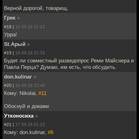
Верной дорогой, товарищ.
Грек
»
#18 |
16.09.18 21:12
Урра!
St.Арый
»
#19 |
16.09.18 21:33
Будет ли совместный разведопрос Реми Майснера и
Павла Перца? Думаю, им есть, что обсудить.
don.kulinar
»
#20 |
16.09.18 23:40
Кому: Nikolai,
#11
Обоснуй и докажи
Утконосиха
»
#21 |
17.09.18 01:12
Кому: don.kulinar,
#6