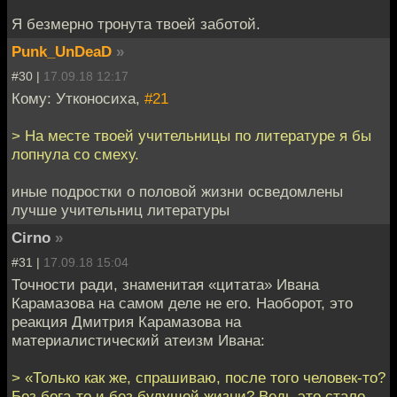
Я безмерно тронута твоей заботой.
Punk_UnDeaD
»
#30 |
17.09.18 12:17
Кому: Утконосиха,
#21
> На месте твоей учительницы по литературе я бы
лопнула со смеху.
иные подростки о половой жизни осведомлены
лучше учительниц литературы
Cirno
»
#31 |
17.09.18 15:04
Точности ради, знаменитая «цитата» Ивана
Карамазова на самом деле не его. Наоборот, это
реакция Дмитрия Карамазова на
материалистический атеизм Ивана:
> «Только как же, спрашиваю, после того человек-то?
Без бога-то и без будущей жизни? Ведь это стало