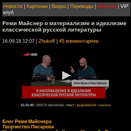
Новости
|
Картинки
|
Видео
|
Переводы
|
Магазин
|
VIP
клуб
Реми Майснер о материализме и идеализме
классической русской литературы
16.09.18 12:07
|
Zhukoff
|
45 комментариев
01:32:40
|
291574 просмотра
|
текст
|
аудиоверсия
|
скачать
Блог Реми Майснера
Творчество Писарева