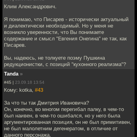
Клим Александрович.
Я понимаю, что Писарев - исторически актуальный
и диалектически необходимый. Но у меня не
возникло уверенности, что Вы понимаете
содержание и смысл "Евгения Онегина" не так, как
Писарев.
Вы, надеюсь, не толкуете поэму Пушкина
редукционистки, с позиций "кухонного реализма"?
Tanda
»
#45 |
23.09.18 13:54
Кому: kotka,
#43
За что ты так Дмитрия Ивановича?
Он, конечно, во многом перегибал палку, в чем-то
был наивен, в чем-то ошибался, но у него была
аргументированная позиция, он не был примитивен,
не был малолетним дегенератом, в отличие от
данного персонажа.