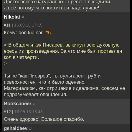
Достоевского натурально за репост посадили
а всё потому, что поститься надо лучше!!
Nikolai
»
#11 |
16.09.18 17:15
Кому: don.kulinar,
#6
> В общем я как Писарев, выкинул всю духовную
ересь из произведения. За что мне был поставлен
кол в четверти.
>
Ты не "как Писарев", ты вульгарен, груб и
поверхностен, что и было оценено.
Материализм, как отрицание идеализма, совсем не
подразумевает опошления.
Bookcaneer
»
#12 |
16.09.18 18:48
Очень здорово! Большое спасибо.
gshaldaev
»