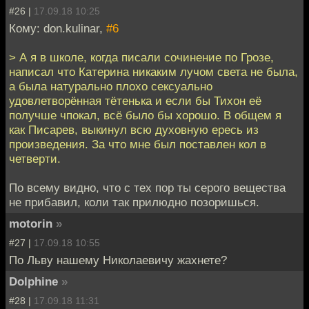
#26 |
17.09.18 10:25
Кому: don.kulinar,
#6
> А я в школе, когда писали сочинение по Грозе,
написал что Катерина никаким лучом света не была,
а была натурально плохо сексуально
удовлетворённая тётенька и если бы Тихон её
получше чпокал, всё было бы хорошо. В общем я
как Писарев, выкинул всю духовную ересь из
произведения. За что мне был поставлен кол в
четверти.
По всему видно, что с тех пор ты серого вещества
не прибавил, коли так прилюдно позоришься.
motorin
»
#27 |
17.09.18 10:55
По Льву нашему Николаевичу жахнете?
Dolphine
»
#28 |
17.09.18 11:31