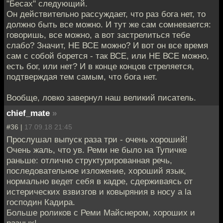
"Бесах" следующий.
Он действительно рассуждает, что раз бога нет, то
должно быть все можно. И тут же сам сомневается:
говоришь, все можно, а вот застрелиться тебе
слабо? Значит, НЕ ВСЕ можно? И вот он все время
сам с собой борется - так ВСЕ, или НЕ ВСЕ можно,
есть бог, или нет? И в конце концов стреляется,
подтверждая тем самым, что бога нет.
Вообще, ловко завернул наш великий писатель.
chief_mate
»
#36 |
17.09.18 21:45
Прослушал выпуск раза три - очень хороший!
Очень жаль, что ув. Реми не было на Тупичке
раньше: отлично структурированная речь,
последовательное изложение, хороший язык,
нормально ведет себя в кадре, сдерживаясь от
истерических взвизгов и ковыряния в носу a la
господин Кадира.
Больше роликов с Реми Майснером, хороших и
разных!