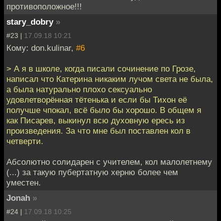
противоположное!!!
stary_dobry
»
#23 |
17.09.18 10:21
Кому: don.kulinar,
#6
> А я в школе, когда писали сочинение по Грозе,
написал что Катерина никаким лучом света не была,
а была натурально плохо сексуально
удовлетворённая тётенька и если бы Тихон её
получше чпокал, всё было бы хорошо. В общем я
как Писарев, выкинул всю духовную ересь из
произведения. За что мне был поставлен кол в
четверти.
Абсолютно солидарен с учителем, кол малолетнему
(...) за такую пубертатную херню более чем
уместен.
Jonah
»
#24 |
17.09.18 10:25