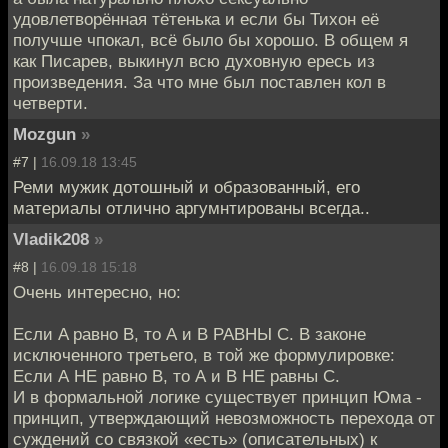
удовлетворённая тётенька и если бы Тихон её
получше чпокал, всё было бы хорошо. В общем я
как Писарев, выкинул всю духовную ересь из
произведения. За что мне был поставлен кол в
четверти.
Mozgun
»
#7 |
16.09.18 13:45
Реми мужик дотошный и образованный, его
материалы отлично аргумнтированы всегда..
Vladik208
»
#8 |
16.09.18 15:18
Очень интересно, но:
Если A равно B, то А и B РАВНЫ C. В законе
исключенного третьего, в той же формулировке:
Если А НЕ равно B, то А и B НЕ равны С.
И в формальной логике существует принцип Юма -
принцип, утверждающий невозможность перехода от
суждений со связкой «есть» (описательных) к