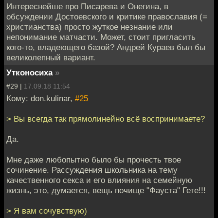
Интереснейше про Писарева и Онегина, в
обсуждении Достоевского и критике православия (=
христианства) просто жуткое незнание или
непонимание матчасти. Может, стоит пригласить
кого-то, владеющего базой? Андрей Кураев был бы
великолепный вариант.
Утконосиха
»
#29 |
17.09.18 11:54
Кому: don.kulinar,
#25
> Вы всегда так прямолинейно всё воспринимаете?
Да.
Мне даже любопытно было бы прочесть твое
сочинение. Рассуждения школьника на тему
качественного секса и его влияния на семейную
жизнь, это, думается, вещь почище "Фауста" Гете!!!
> Я вам сочувствую)