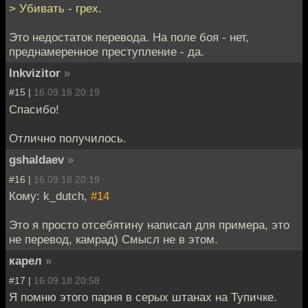
> Убивать - грех.
Это недостаток перевода. На поле боя - нет,
преднамеренное преступление - да.
Inkvizitor
»
#15 |
16.09.18 20:19
Спасибо!
Отлично получилось.
gshaldaev
»
#16 |
16.09.18 20:19
Кому: k_dutch,
#14
Это я просто отсебятину написал для примера, это
не перевод, камрад) Смысл не в этом.
карел
»
#17 |
16.09.18 20:58
Я помню этого парня в серых штанах на Тупичке.