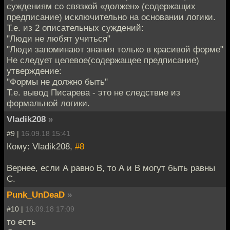
суждениям со связкой «должен» (содержащих
предписание) исключительно на основании логики.
Т.е. из 2 описательных суждений:
"Люди не любят учиться"
"Люди запоминают знания только в красивой форме"
Не следует целевое(содержащее предписание)
утверждение:
"Формы не должно быть"
Т.е. вывод Писарева - это не следствие из
формальной логики.
Vladik208
»
#9 |
16.09.18 15:41
Кому: Vladik208,
#8
Вернее, если А равно В, то А и В могут быть равны
C.
Punk_UnDeaD
»
#10 |
16.09.18 17:09
то есть