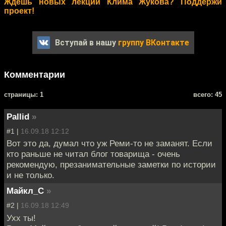
Ждёшь новых лекций Клима Жукова? Поддержи
проект!
Вступай в нашу
группу ВКонтакте
Комментарии
cтраницы: 1
всего: 45
Pallid
»
#1 |
16.09.18 12:12
Вот это да, думал что уж Реми-то не заманят. Если
кто раньше не читал блог товарища - очень
рекомендую, презанимательные заметки по истории
и не только.
Майкл_С
»
#2 |
16.09.18 12:49
Ухх ты!