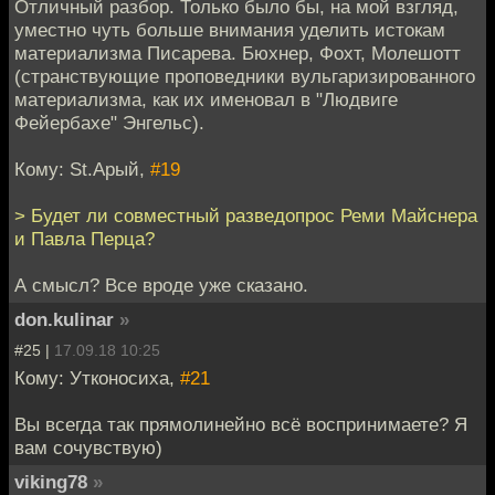
Отличный разбор. Только было бы, на мой взгляд,
уместно чуть больше внимания уделить истокам
материализма Писарева. Бюхнер, Фохт, Молешотт
(странствующие проповедники вульгаризированного
материализма, как их именовал в "Людвиге
Фейербахе" Энгельс).
Кому: St.Арый,
#19
> Будет ли совместный разведопрос Реми Майснера
и Павла Перца?
А смысл? Все вроде уже сказано.
don.kulinar
»
#25 |
17.09.18 10:25
Кому: Утконосиха,
#21
Вы всегда так прямолинейно всё воспринимаете? Я
вам сочувствую)
viking78
»