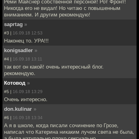
Реми Майснер собственной персоной! Рот Фронт!
Никогда его не видал! Но читаю с повышенным
вниманием. И другим рекомендую!
saprtag
»
#3 |
16.09.18 12:53
Наконец то. УРА!!!
konigsadler
»
#4 |
16.09.18 13:11
так вот он какой! очень интересный блог.
рекомендую.
Котовод
»
#5 |
16.09.18 13:29
Очень интересно.
don.kulinar
»
#6 |
16.09.18 13:34
А я в школе, когда писали сочинение по Грозе,
написал что Катерина никаким лучом света не была,
а была натурально плохо сексуально