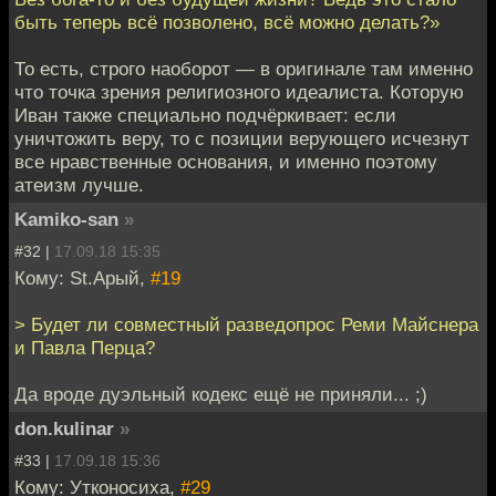
быть теперь всё позволено, всё можно делать?»
То есть, строго наоборот — в оригинале там именно
что точка зрения религиозного идеалиста. Которую
Иван также специально подчёркивает: если
уничтожить веру, то с позиции верующего исчезнут
все нравственные основания, и именно поэтому
атеизм лучше.
Kamiko-san
»
#32 |
17.09.18 15:35
Кому: St.Арый,
#19
> Будет ли совместный разведопрос Реми Майснера
и Павла Перца?
Да вроде дуэльный кодекс ещё не приняли... ;)
don.kulinar
»
#33 |
17.09.18 15:36
Кому: Утконосиха,
#29