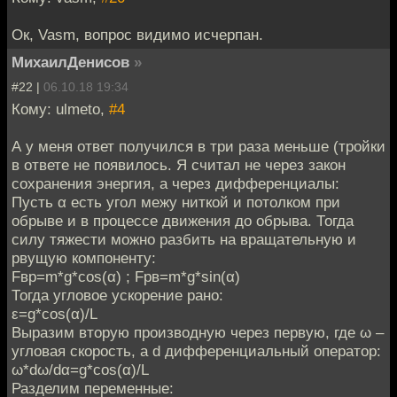
Ок, Vasm, вопрос видимо исчерпан.
МихаилДенисов
»
#22 |
06.10.18 19:34
Кому: ulmeto,
#4
А у меня ответ получился в три раза меньше (тройки
в ответе не появилось. Я считал не через закон
сохранения энергия, а через дифференциалы:
Пусть α есть угол межу ниткой и потолком при
обрыве и в процессе движения до обрыва. Тогда
силу тяжести можно разбить на вращательную и
рвущую компоненту:
Fвр=m*g*cos(α) ; Fрв=m*g*sin(α)
Тогда угловое ускорение рано:
ε=g*cos(α)/L
Выразим вторую производную через первую, где ω –
угловая скорость, а d дифференциальный оператор:
ω*dω/dα=g*cos(α)/L
Разделим переменные: