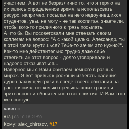
участием. А вот не безразлично то, что я теряю на
их запись определенное время, а использовать
ресурс, например, посылая на него недоучившихся
студентов, увы, не могу - не так воспитан, знаете ли,
чтобы кого-то приличного в грязь посылать.
А что бы Вы посоветовали мне отвечать своим
коллегам на вопрос: "А с какой целью, Александр, ты
в этой грязи крутишься? Тебе-то зачем это нужно?".
Как-то мне действительно трудно даже себе
ответить ан этот вопрос - долго уговаривали и
надоело отказываться...
Наверное мы с Вами обитаем немного в разных
мирах. Я вот привык к роскоши избегать наличия
дурно пахнущей грязи в среде своего обитания на
расстояниях, несколько превышающих границы
зрительного и обонятельного восприятия. И Вам того
же советую.
vasm
»
#18 |
03.10.18 21:50
Кому: alex_chirtsov,
#17