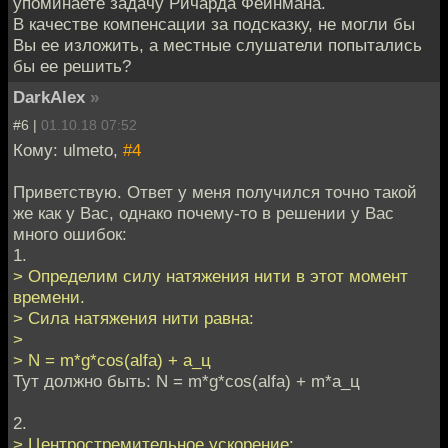
упоминаете задачу Ричарда Фейнмана.
В качестве компенсации за подсказку, не могли бы
Вы ее изложить, а местные слушатели попытались
бы ее решить?
DarkAlex
»
#6 |
01.10.18 07:52
Кому: ulmeto,
#4
Приветствую. Ответ у меня получился точно такой
же как у Вас, однако почему-то в решении у Вас
много ошибок:
1.
> Определим силу натяжения нити в этот момент
времени.
> Сила натяжения нити равна:
>
> N = m*g*cos(alfa) + a_ц
Тут должно быть: N = m*g*cos(alfa) + m*a_ц
2.
> Центростремительное ускорение: