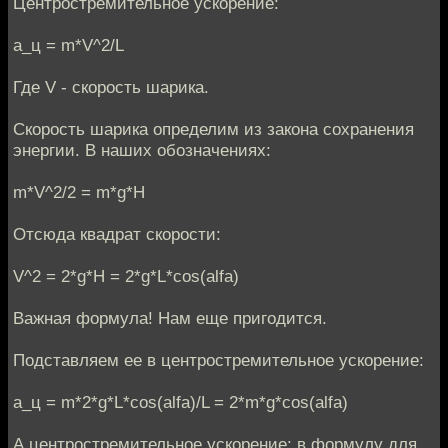
Центростремительное ускорение:
a_ц = m*V^2/L
Где V - скорость шарика.
Скорость шарика определим из закона сохранения
энергии. В наших обозначениях:
m*V^2/2 = m*g*H
Отсюда квадрат скорости:
V^2 = 2*g*H = 2*g*L*cos(alfa)
Важная формула! Нам еще пригодится.
Подставляем ее в центростремительное ускорение:
a_ц = m*2*g*L*cos(alfa)/L = 2*m*g*cos(alfa)
А центростремительное ускорение: в формулу для