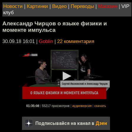
Новости
|
Картинки
|
Видео
|
Переводы
|
Магазин
|
VIP
клуб
Александр Чирцов о языке физики и
моменте импульса
30.09.18 16:01
|
Goblin
|
22 комментария
01:35:08
|
55217 просмотров
|
аудиоверсия
|
скачать
Подписывайся на канал в
Дзен