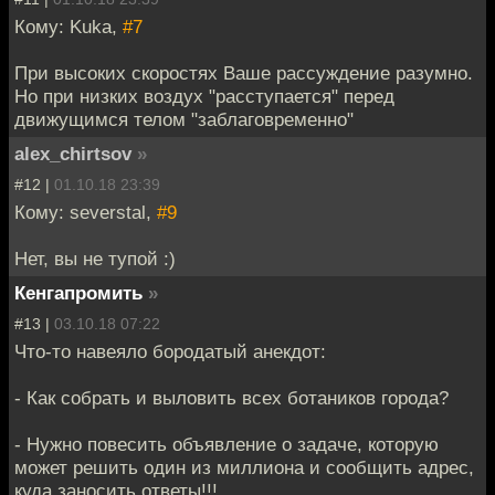
Кому: Kuka,
#7
При высоких скоростях Ваше рассуждение разумно.
Но при низких воздух "расступается" перед
движущимся телом "заблаговременно"
alex_chirtsov
»
#12 |
01.10.18 23:39
Кому: severstal,
#9
Нет, вы не тупой :)
Кенгапромить
»
#13 |
03.10.18 07:22
Что-то навеяло бородатый анекдот:
- Как собрать и выловить всех ботаников города?
- Нужно повесить объявление о задаче, которую
может решить один из миллиона и сообщить адрес,
куда заносить ответы!!!