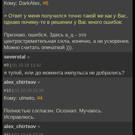
Кому: DarkAlex,
#6
> Ответ у меня получился точно такой же как у Вас,
однако почему-то в решении у Вас много ошибок:
Признаю, ошибся. Здесь a_ц - это
центростремительная сила, конечно, а не ускорение.
Можно считать опечаткой ))).
severstal
»
#9 |
01.10.18 13:42
я тупой, или до момента импульса не добрались?
alex_chirtsov
»
#10 |
01.10.18 23:39
Кому: ulmeto,
#4
Полностью согласен. Осознал. Мучаюсь.
Исправлюсь.
alex_chirtsov
»
#11 |
01.10.18 23:39