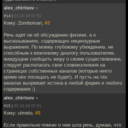
alex_chirtsov
»
#14 |
03.10.18 07:51
Кому: Zomboman,
#3
Речь идет не об обсуждении физики, а о
высказываниях, содержащих нецензурные
выражения. По моему глубокому убеждению, не
способным к вежливому диалогу пользователям,
жаждущим сообщить миру о своем существовании,
следует располагать свои словоизлияния на
страницах собственных каналов (которые никто
кроме них посещать не будет). И пусть на тех
каналах вызревает истина в любой форме и любого
содержания :)
alex_chirtsov
»
#15 |
03.10.18 07:51
Кому: ulmeto,
#5
Если правильно помню о чем шла речь, думаю, что