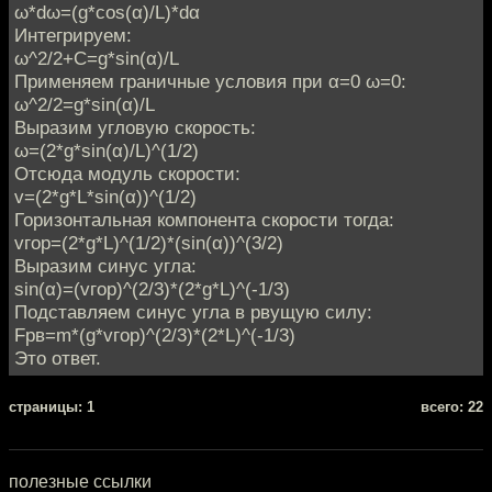
ω*dω=(g*cos(α)/L)*dα
Интегрируем:
ω^2/2+C=g*sin(α)/L
Применяем граничные условия при α=0 ω=0:
ω^2/2=g*sin(α)/L
Выразим угловую скорость:
ω=(2*g*sin(α)/L)^(1/2)
Отсюда модуль скорости:
v=(2*g*L*sin(α))^(1/2)
Горизонтальная компонента скорости тогда:
vгор=(2*g*L)^(1/2)*(sin(α))^(3/2)
Выразим синус угла:
sin(α)=(vгор)^(2/3)*(2*g*L)^(-1/3)
Подставляем синус угла в рвущую силу:
Fрв=m*(g*vгор)^(2/3)*(2*L)^(-1/3)
Это ответ.
cтраницы: 1
всего: 22
полезные ссылки