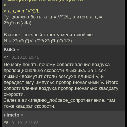
>
> a_ц = m*V^2/L
Тут должно быть: a_ц = V^2/L, в итоге a_ц =
2*g*cos(alfa)
В итоге конечный ответ у меня такой же:
N = 3*m*g*(V_г^2/(2*g*L))^(1/3)
Kuka
»
#7 |
01.10.18 10:41
Не могу понять почему сопротивление воздуха
пропорционально скорости лыжника. За 1 сек
лыжник возмутит столб воздуха длиной V, и
передаст ему импульс пропорциональный V. Итого
сопротивление воздуха пропорционально квадрату
скорости.
Залез в википедию_лобовое_сопротивление, там
тоже квадрат скорости.
ulmeto
»
#8 |
01.10.18 11:08