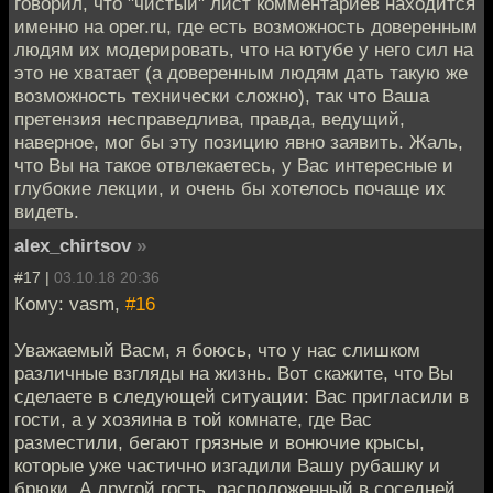
говорил, что "чистый" лист комментариев находится
именно на oper.ru, где есть возможность доверенным
людям их модерировать, что на ютубе у него сил на
это не хватает (а доверенным людям дать такую же
возможность технически сложно), так что Ваша
претензия несправедлива, правда, ведущий,
наверное, мог бы эту позицию явно заявить. Жаль,
что Вы на такое отвлекаетесь, у Вас интересные и
глубокие лекции, и очень бы хотелось почаще их
видеть.
alex_chirtsov
»
#17 |
03.10.18 20:36
Кому: vasm,
#16
Уважаемый Васм, я боюсь, что у нас слишком
различные взгляды на жизнь. Вот скажите, что Вы
сделаете в следующей ситуации: Вас пригласили в
гости, а у хозяина в той комнате, где Вас
разместили, бегают грязные и вонючие крысы,
которые уже частично изгадили Вашу рубашку и
брюки. А другой гость, расположенный в соседней