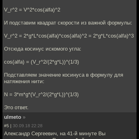
V_г^2 = V^2*cos(alfa)^2
И подставим квадрат скорости из важной формулы:
V_г^2 = 2*g*L*cos(alfa)*cos(alfa)^2 = 2*g*L*cos(alfa)^3
Отсюда косинус искомого угла:
cos(alfa) = (V_г^2/(2*g*L))^(1/3)
Подставляем значение косинуса в формулу для
натяжения нити:
N = 3*m*g*(V_г^2/(2*g*L))^(1/3)
Это ответ.
ulmeto
»
#5 |
30.09.18 22:28
Александр Сергеевич, на 41-й минуте Вы