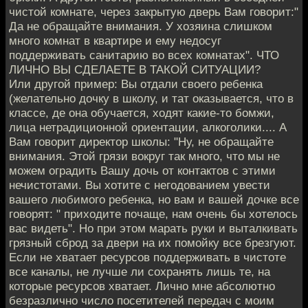
чистой комнате, через закрытую дверь Вам говорит:"
Да не обращайте внимания. У хозяина слишком
много комнат в квартире и ему недосуг
поддерживать санитарию во всех комнатах". ЧТО
ЛИЧНО ВЫ СДЕЛАЕТЕ В ТАКОЙ СИТУАЦИИ?
Или другой пример: Вы отдали своего ребенка
(желательно дочку в школу, и тат оказывается, что в
классе, де она обучается, ходят какие-то бомжи,
лица нетрадиционной ориентации, алкоголики.... А
Вам говорит директор школы: "Ну, не обращайте
внимания. Этой грязи вокруг так много, что мы не
можем оградить Вашу дочь от контактов с этими
нечистотами. Вы хотите с негодованием увести
вашего любимого ребенка, но вам и вашей дочке все
говорят: " приходите почаще, нам очень бы хотелось
вас видеть". Но при этом марать руки и выталкивать
грязный сброд за двери на их помойку все брезгуют.
Если не хватает ресурсов поддерживать в чистоте
все каналы, не лучше ли сохранять лишь те, на
которые ресурсов хватает. Лично мне абсолютно
безразлично число посетителей передач с моим