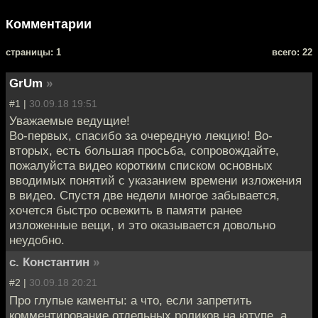
Комментарии
cтраницы: 1
всего: 22
GrUm
»
#1 |
30.09.18 19:51
Уважаемые ведущие!
Во-первых, спасибо за очередную лекцию! Во-
вторых, есть большая просьба, сопровождайте,
пожалуйста видео коротким списком основных
вводимых понятий с указанием времени изложения
в видео. Спустя две недели многое забывается,
хочется быстро освежить в памяти ранее
изложенные вещи, и это оказывается довольно
неудобно.
с. Константин
»
#2 |
30.09.18 20:21
Про глупые каменты: а что, если запретить
комментирование отдельных роликов на ютупе, а