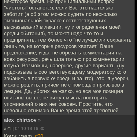
некоторое время. Но принципиальный вопрос
"чистоты" останется, если Вас это настолько
заботит (а об этом можно судить по несколько
эмоциональной окраске соответствующих
высказываний в лекции, ну и определения моей
среды обитания), то может надо что-то и
предпринять, тем более что "не лучше ли сохранять
лишь те, на которые ресурсов хватает" Ваше
предложение, и да, не обрезать комментарии на
всех ресурсах, речь шла только про комментарии
ютуба. Возможны, наверное, другие варианты (ну
подсказывать соответствующему модератору кого
забанить в первую очередь и за что), это, я уверен,
можно решить, причем не с помощью призывов в
лекции. Да, убогих не жалко, но вся моя позиция
описаны выше, не вижу смысла повторять,
упоминаний о них нет совсем. Простите, что
невольно отнимаю Ваше время этой трепотней
alex_chirtsov
»
#21 |
04.10.18 16:30
Кому: vasm,
#20