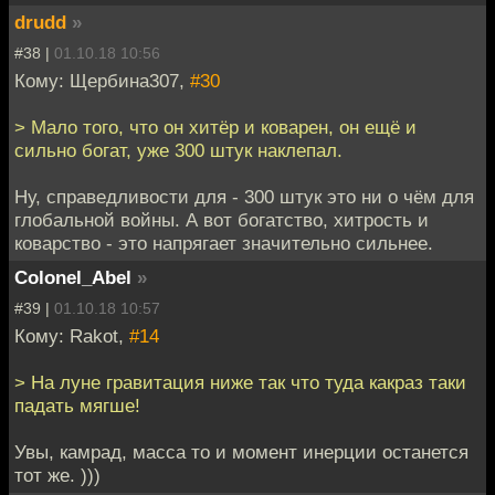
drudd
»
#38 |
01.10.18 10:56
Кому: Щербина307,
#30
> Мало того, что он хитёр и коварен, он ещё и
сильно богат, уже 300 штук наклепал.
Ну, справедливости для - 300 штук это ни о чём для
глобальной войны. А вот богатство, хитрость и
коварство - это напрягает значительно сильнее.
Colonel_Abel
»
#39 |
01.10.18 10:57
Кому: Rakot,
#14
> На луне гравитация ниже так что туда какраз таки
падать мягше!
Увы, камрад, масса то и момент инерции останется
тот же. )))