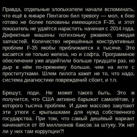
Правда, отдельные злопыхатели начали вспоминать,
что ещё в январе Пентагон бил тревогу — мол, к бою
готово не более половины имеющихся F-35, и этот
показатель не удаётся нарастить начиная с 2014 года.
Дефектные машины потихоньку ржавеют, ожидая
запчастей. Количество нерешённых конструктивных
проблем F-35 якобы приближается к тысяче. Это
касается не только железа, но и софта. Программное
обеспечение уже апдейтили больше тридцати раз, но
дыр в нём по-прежнему больше, чем на яхте с
проститутками. Шлем пилота кажет не то, что надо,
система диагностики повреждений сбоит, и т.п.
Брешут, поди. Не может такого быть. Это ж
получится, что США активно барыжат самолётом, у
которого тысяча проблем. И даже массово закупают
эти утюги с крылышками для нужд собственного
государства. При том, что самый дешёвый вариант
начинается от 89 миллионов баксов за штуку. Уж нет
ли у них там коррупции?!