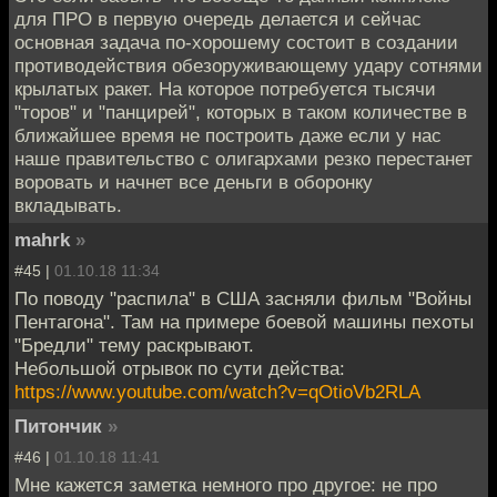
для ПРО в первую очередь делается и сейчас
основная задача по-хорошему состоит в создании
противодействия обезоруживающему удару сотнями
крылатых ракет. На которое потребуется тысячи
"торов" и "панцирей", которых в таком количестве в
ближайшее время не построить даже если у нас
наше правительство с олигархами резко перестанет
воровать и начнет все деньги в оборонку
вкладывать.
mahrk
»
#45 |
01.10.18 11:34
По поводу "распила" в США засняли фильм "Войны
Пентагона". Там на примере боевой машины пехоты
"Бредли" тему раскрывают.
Небольшой отрывок по сути действа:
https://www.youtube.com/watch?v=qOtioVb2RLA
Питончик
»
#46 |
01.10.18 11:41
Мне кажется заметка немного про другое: не про