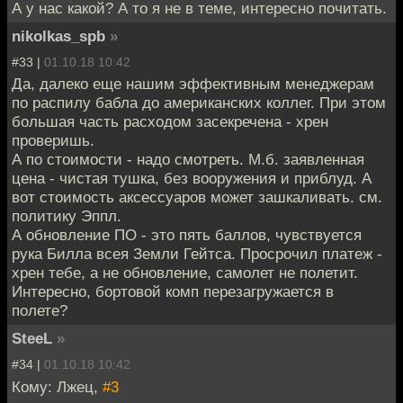
А у нас какой? А то я не в теме, интересно почитать.
nikolkas_spb
»
#33 |
01.10.18 10:42
Да, далеко еще нашим эффективным менеджерам
по распилу бабла до американских коллег. При этом
большая часть расходом засекречена - хрен
проверишь.
А по стоимости - надо смотреть. М.б. заявленная
цена - чистая тушка, без вооружения и приблуд. А
вот стоимость аксессуаров может зашкаливать. см.
политику Эппл.
А обновление ПО - это пять баллов, чувствуется
рука Билла всея Земли Гейтса. Просрочил платеж -
хрен тебе, а не обновление, самолет не полетит.
Интересно, бортовой комп перезагружается в
полете?
SteeL
»
#34 |
01.10.18 10:42
Кому: Лжец,
#3