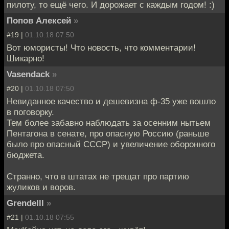
пилоту, то ещё чего. И дорожает с каждым годом! :)
Попов Алексей
»
#19 |
01.10.18 07:50
Вот юмористы! Что новость, что комментарии!
Шикарно!
Vasendack
»
#20 |
01.10.18 07:50
Невиданное качество и дешевизна ф-35 уже вошло
в поговорку.
Тем более забавно наблюдать за осенним нытьем
Пентагона в сенате, про опасную Россию (раньше
было про опасный СССР) и увеличение оборонного
бюджета.
Странно, что в штатах не трещат про партию
жуликов и воров.
Grendelll
»
#21 |
01.10.18 07:55