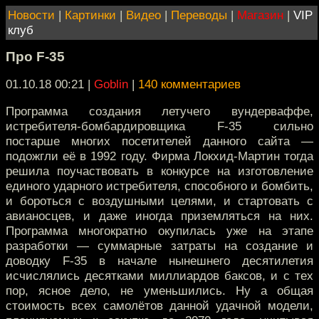
Новости
|
Картинки
|
Видео
|
Переводы
|
Магазин
|
VIP
клуб
Про F-35
01.10.18 00:21
|
Goblin
|
140 комментариев
Программа создания летучего вундерваффе,
истребителя-бомбардировщика F-35 сильно
постарше многих посетителей данного сайта —
подожгли её в 1992 году. Фирма Локхид-Мартин тогда
решила поучаствовать в конкурсе на изготовление
единого ударного истребителя, способного и бомбить,
и бороться с воздушными целями, и стартовать с
авианосцев, и даже иногда приземляться на них.
Программа многократно окупилась уже на этапе
разработки — суммарные затраты на создание и
доводку F-35 в начале нынешнего десятилетия
исчислялись десятками миллиардов баксов, и с тех
пор, ясное дело, не уменьшились. Ну а общая
стоимость всех самолётов данной удачной модели,