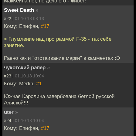
МакКейна нет, но дело его - живёт!
Sweet Death
»
#22 |
01.10.18 08:13
Кому: Епифан,
#17
> Глумление над программой F-35 - так себе
занятие.
Равно как и "отстаивание марки" в камментах :D
чукотский рэпер
»
#23 |
01.10.18 10:04
Кому: Merlin,
#1
Южная Каролина завербована беглой русской
Аляской!!!
uter
»
#24 |
01.10.18 10:04
Кому: Епифан,
#17