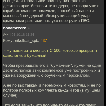
И еще для глобальной войны у них флот из
десятков арли-берков и тикондерог, не говоря уже о
кораблях классом помельче, способный нанести
массовый неядерный обезоруживающий удар
крылатыми ракетами наглухо перегрузив ПВО.
nonamezero
»
#44 |
01.10.18 11:34
Кому: nikolkas_spb,
#37
> Ну наши зато клепают С-500, которые превратят
самолетик в бумажный.
Чтобы превращать его в "бумажный", нужен не один
десяток полков этих комплексов уже построенных и
уже на вооружении, с обученным персоналом.
А не по выставкам и переможным новостям, и не по
полтора полковых комплекта каждый год (в лучшем
случае).
Это если забыть что вообще-то данный комплекс