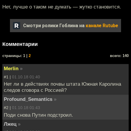
Нет, лучше о таком не думать — жутко становится.
Смотри ролики Гоблина на
канале Rutube
Комментарии
cтраницы: 1 |
2
всего: 140
Merlin
»
#1 |
01.10.18 01:40
Нет ли в действиях почвы штата Южная Каролина
следов сговора с Россией?
Profound_Semantics
»
#2 |
01.10.18 01:43
Поди снова Путин подстроил.
Лжец
»