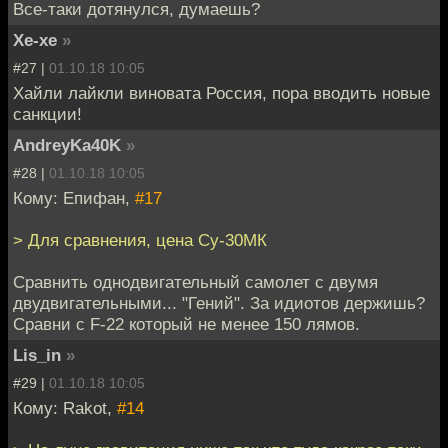
Все-таки дотянулся, думаешь?
Хе-хе
»
#27 |
01.10.18 10:05
Хайли лайкли виновата Россия, пора вводить новые
санкции!
AndreyKa40K
»
#28 |
01.10.18 10:05
Кому: Епифан,
#17
> Для сравнения, цена Су-30МК
Сравнить однодвигательный самолет с двумя
двудвигательными... "Гений". За идиотов держишь?
Сравни с F-22 который не менее 150 лямов.
Lis_in
»
#29 |
01.10.18 10:05
Кому: Rakot,
#14