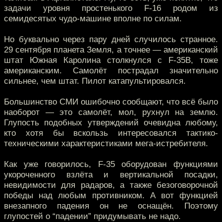
задачи уровня простенького F-16 родом из
семидесятых чудо-машине вполне по силам.
Но буквально через пару дней случилось странное.
29 сентября планета Земля, а точнее — американский
штат Южная Каролина столкнулся с F-35В, тоже
американским. Самолёт пострадал значительно
сильнее, чем штат. Пилот катапультировался.
Большинство СМИ ошибочно сообщают, что всё было
наоборот — это самолёт, мол, рухнул на землю.
Глупость подобных утверждений очевидна любому,
кто хотя бы вскользь интересовался тактико-
техническими характеристиками мега-истребителя.
Как уже говорилось, F-35 оборудован функциями
укороченного взлёта и вертикальной посадки,
невидимости для радаров, а также безоговорочной
победы над любым противником. А вот функцией
внезапного падения он не оснащён. Поэтому
глупостей о “падении” придумывать не надо.