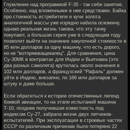
Глумление над программой F-35 - так себе занятие.
Особенно, над вложенными в нее средствами. Байка
про стоимость истребителя и кучи золота
аналогичной массы уже изрядно набила оскомину,
однако реальная жизнь такова, что эту тачку
покупают, а большая серия уже в следующем году
позволит выйти на значение закупочной стоимости в
85 млн долларов за одну машину, что есть дорого,
но не "вотпрямващекапец". Для сравнения, цена
Су-30МК в контрактах для Индии и Вьетнама (это
два разных самолета) крутилась около значения в
102 млн долларов, а французский "Рафаль" должен
уйти в Индию, внезапно, по 168 млн долларов за
штуку и даже больше.
Если обратиться к истории отечественных легенд
боевой авиации, то на этапе испытаний машина
Т-10, позднее получившая известность под
индексом Су-27, забрала жизни двух летчиков-
испытателей. При эксплуатации в строевых частях
СССР по различным причинам было потеряно 22