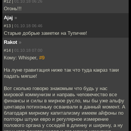
#12 |
01.10.18 06:26
Огонь!!!
Ajaj
»
#13 |
01.10.18 06:46
Старые добрые заметки на Тупичке!
Rakot
»
#14 |
01.10.18 07:00
Кому: Whisper,
#9
На луне гравитация ниже так что туда какраз таки
падать мягше!
Вот сколько говорю знакомым что будь у нас
мировой коммунизм и направь человечество все
финансы и силы в мирное русло, мы бы уже альфу
центавра потихоньку осваивали в данный момент. А
благодаря мирному капитализму имеем айфоны по
полторы штуки евро и регулярное измерение
полового органа у соседей в длинну и ширину, а ну