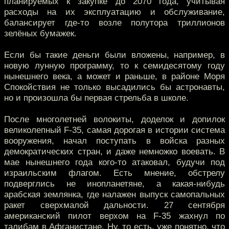
планируемых к закупке до 2070 года, учитывая
расходы на их эксплуатацию и обслуживание,
балансирует где-то возле полутора триллионов
зелёных бумажек.
Если бы такие деньги были вложены, например, в
новую лунную программу, то к семидесятому году
нынешнего века, а может и раньше, в районе Моря
Спокойствия не только высадились бы астронавты,
но и произошла бы первая стрельба в школе.
После многолетней волокиты, доделок и допилок
великолепный F-35, самая дорогая в истории система
вооружения, начал поступать в войска разных
демократических стран, и даже немножко воевать. В
мае нынешнего года кого-то атаковал, будучи под
израильским флагом. Есть мнение, обстрелу
подверглись не инопланетяне, а какая-нибудь
арабская землянка, где налажен выпуск самопальных
ракет сверхмалой дальности. 27 сентября
американский пилот верхом на F-35 жахнул по
талибам в Афганистане. Ну, то есть, уже понятно, что