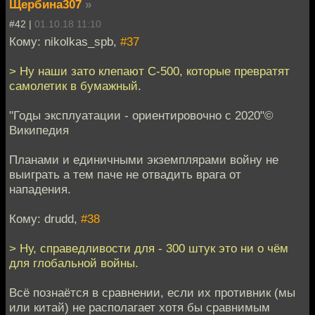
Щербина307
»
#42 |
01.10.18 11:10
Кому: nikolkas_spb,
#37
> Ну наши зато клепают С-500, которые превратят
самолетик в бумажный.
"Годы эксплуатации - ориентировочно с 2020"©
Википедия
Планами и единичными экземплярами войну не
выиграть а тем паче не отвадить врага от
нападения.
Кому: drudd,
#38
> Ну, справедливости для - 300 штук это ни о чём
для глобальной войны.
Всё познаётся в сравнении, если их противник (мы
или китай) не располагает хотя бы сравнимым