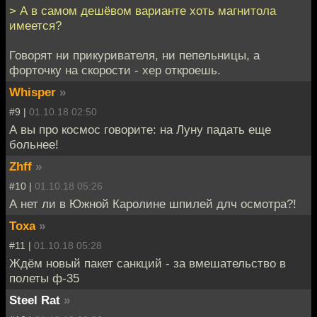
> А в самом дешёвом варианте хоть магнитола
имеется?
Говорят ни прикуривателя, ни пепельницы, а
форточку на скорости - хер откроешь.
Whisper
»
#9 |
01.10.18 02:50
А вы про космос говорите: на Луну падать еще
больнее!
Zhff
»
#10 |
01.10.18 05:26
А нет ли в Южной Каролине шпилей длч осмотра?!
Тоха
»
#11 |
01.10.18 05:28
Ждём новый пакет санкций - за вмешательство в
полеты ф-35
Steel Rat
»