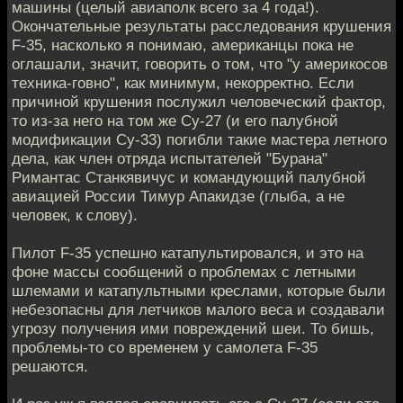
машины (целый авиаполк всего за 4 года!).
Окончательные результаты расследования крушения
F-35, насколько я понимаю, американцы пока не
оглашали, значит, говорить о том, что "у америкосов
техника-говно", как минимум, некорректно. Если
причиной крушения послужил человеческий фактор,
то из-за него на том же Су-27 (и его палубной
модификации Су-33) погибли такие мастера летного
дела, как член отряда испытателей "Бурана"
Римантас Станкявичус и командующий палубной
авиацией России Тимур Апакидзе (глыба, а не
человек, к слову).
Пилот F-35 успешно катапультировался, и это на
фоне массы сообщений о проблемах с летными
шлемами и катапультными креслами, которые были
небезопасны для летчиков малого веса и создавали
угрозу получения ими повреждений шеи. То бишь,
проблемы-то со временем у самолета F-35
решаются.