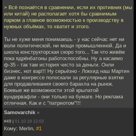
> Всё познаётся в сравнении, если их противник (мы
или китай) не располагает хотя бы сравнимым
парком а главное возможностью к производству в
нужных объёмах, то хватит и этого.
Ты не хуже меня понимаешь - у нас сейчас нет ни
воли политической, ни мощи промышленной. Да и
школа конструкторская скоро того... Так что живём
пока ядрёнбатоны работоспособны. Ну а касаемо
ф-35 - так там история чисто за деньги. Онли
бизнес, нот вар!!! Ну серьёзно - Локхид наш Мартин
даже в конгрессе полоскали за регулярные взятки
для продавливания своего барахла на рынок.
Боевые же возможности этой крылатой
вундервафли - они только на бумаге. Но реклама
отличная. Как и с "патриотом"!!!
Samovarchik
»
#49 |
01.10.18 12:02
Кому: Merlin,
#1