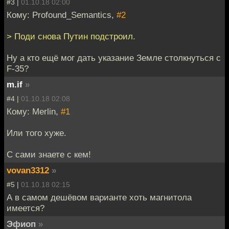
#3 |
01.10.18 02:00
Кому: Profound_Semantics,
#2
> Поди снова Путин подстроил.
Ну а кто ещё мог дать указание Земле столкнуться с
F-35?
m.if
»
#4 |
01.10.18 02:08
Кому: Merlin,
#1
Или того хуже.
С сами знаете с кем!
vovan3312
»
#5 |
01.10.18 02:15
А в самом дешёвом варианте хоть магнитола
имеется?
Эфиоп
»