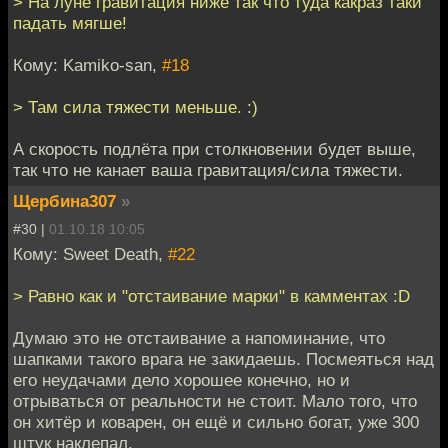
> На луне гравитация ниже так что туда какраз таки
падать мягше!
Кому: Kamiko-san,
#18
> Там сила тяжести меньше. :)
А скорость подлёта при столкновении будет выше,
так что не канает ваша гравитация/сила тяжести.
Щербина307
»
#30 |
01.10.18 10:05
Кому: Sweet Death,
#22
> Равно как и "отстаивание марки" в камментах :D
Думаю это не отстаивание а напоминание, что
шапками такого врага не закидаешь. Посмеяться над
его неудачами дело хорошее конечно, но и
отрываться от реальности не стоит. Мало того, что
он хитёр и коварен, он ещё и сильно богат, уже 300
штук наклепал.