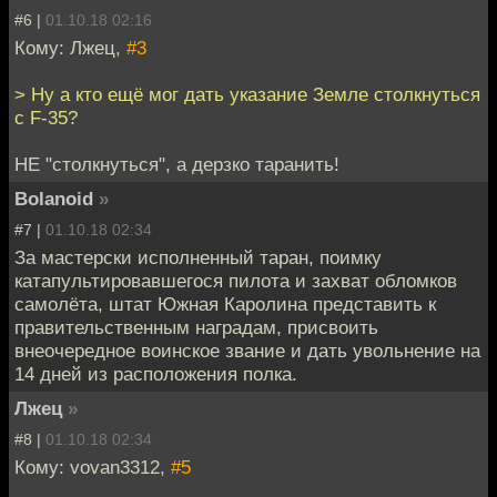
#6 |
01.10.18 02:16
Кому: Лжец,
#3
> Ну а кто ещё мог дать указание Земле столкнуться
с F-35?
НЕ "столкнуться", а дерзко таранить!
Bolanoid
»
#7 |
01.10.18 02:34
За мастерски исполненный таран, поимку
катапультировавшегося пилота и захват обломков
самолёта, штат Южная Каролина представить к
правительственным наградам, присвоить
внеочередное воинское звание и дать увольнение на
14 дней из расположения полка.
Лжец
»
#8 |
01.10.18 02:34
Кому: vovan3312,
#5