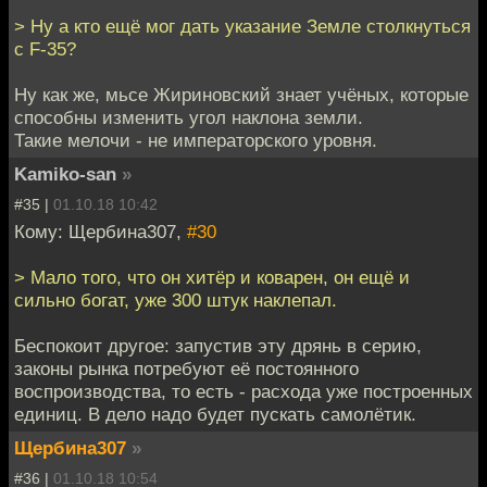
> Ну а кто ещё мог дать указание Земле столкнуться
с F-35?
Ну как же, мьсе Жириновский знает учёных, которые
способны изменить угол наклона земли.
Такие мелочи - не императорского уровня.
Kamiko-san
»
#35 |
01.10.18 10:42
Кому: Щербина307,
#30
> Мало того, что он хитёр и коварен, он ещё и
сильно богат, уже 300 штук наклепал.
Беспокоит другое: запустив эту дрянь в серию,
законы рынка потребуют её постоянного
воспроизводства, то есть - расхода уже построенных
единиц. В дело надо будет пускать самолётик.
Щербина307
»
#36 |
01.10.18 10:54