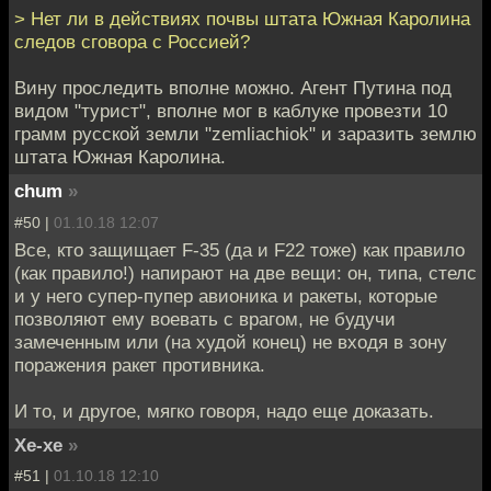
> Нет ли в действиях почвы штата Южная Каролина
следов сговора с Россией?
Вину проследить вполне можно. Агент Путина под
видом "турист", вполне мог в каблуке провезти 10
грамм русской земли "zemliachiok" и заразить землю
штата Южная Каролина.
chum
»
#50 |
01.10.18 12:07
Все, кто защищает F-35 (да и F22 тоже) как правило
(как правило!) напирают на две вещи: он, типа, стелс
и у него супер-пупер авионика и ракеты, которые
позволяют ему воевать с врагом, не будучи
замеченным или (на худой конец) не входя в зону
поражения ракет противника.
И то, и другое, мягко говоря, надо еще доказать.
Хе-хе
»
#51 |
01.10.18 12:10