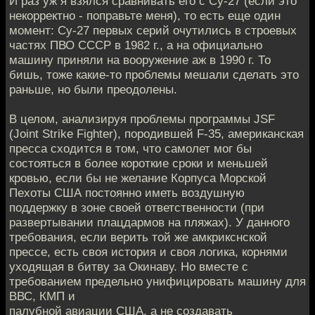
И раз уж я взялся сравнивать его с Су-27 (если это
некорректно - поправьте меня), то есть еще один
момент: Су-27 первых серий очутились в строевых
частях ПВО СССР в 1982 г., а на официально
машину приняли на вооружение аж в 1990 г. То
бишь, тоже какие-то проблемы мешали сделать это
раньше, но были преодолены.
В целом, анализируя проблемы программы JSF
(Joint Strike Fighter), породившей F-35, американская
пресса сходится в том, что самолет мог бы
состояться в более короткие сроки и меньшей
кровью, если бы не желание Корпуса Морской
Пехоты США постоянно иметь воздушную
поддержку в зоне своей ответственности (при
развертывании плацдармов на пляжах). У данного
требования, если верить той же амкрикснской
прессе, есть своя история и своя логика, корнями
уходящая в битву за Окинаву. Но вместе с
требованием предельно унифицировать машину для
ВВС, КМП и
палубной авиации США, а не создавать