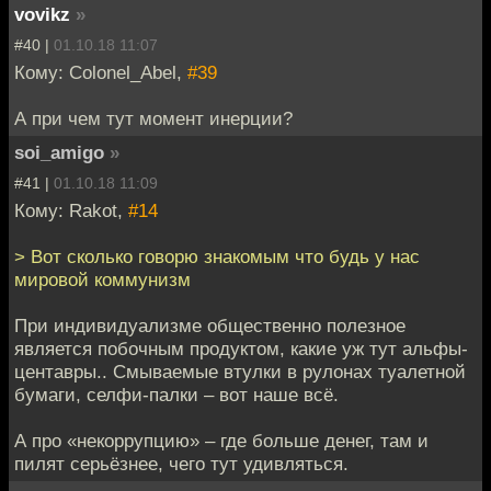
vovikz
»
#40 |
01.10.18 11:07
Кому: Colonel_Abel,
#39
А при чем тут момент инерции?
soi_amigo
»
#41 |
01.10.18 11:09
Кому: Rakot,
#14
> Вот сколько говорю знакомым что будь у нас
мировой коммунизм
При индивидуализме общественно полезное
является побочным продуктом, какие уж тут альфы-
центавры.. Смываемые втулки в рулонах туалетной
бумаги, селфи-палки – вот наше всё.
А про «некоррупцию» – где больше денег, там и
пилят серьёзнее, чего тут удивляться.