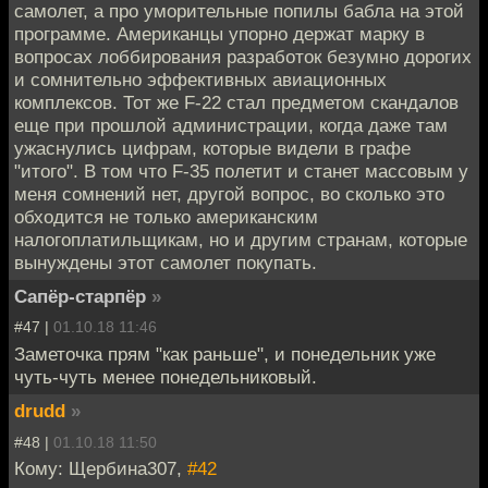
самолет, а про уморительные попилы бабла на этой
программе. Американцы упорно держат марку в
вопросах лоббирования разработок безумно дорогих
и сомнительно эффективных авиационных
комплексов. Тот же F-22 стал предметом скандалов
еще при прошлой администрации, когда даже там
ужаснулись цифрам, которые видели в графе
"итого". В том что F-35 полетит и станет массовым у
меня сомнений нет, другой вопрос, во сколько это
обходится не только американским
налогоплатильщикам, но и другим странам, которые
вынуждены этот самолет покупать.
Сапёр-старпёр
»
#47 |
01.10.18 11:46
Заметочка прям "как раньше", и понедельник уже
чуть-чуть менее понедельниковый.
drudd
»
#48 |
01.10.18 11:50
Кому: Щербина307,
#42