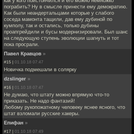
как у кого поистончился и его можно немножко
пограбить? Ну в смысле принести ему демократию.
Как были неандертальцами которые у слабого
соседа мамонта тащили, дав ему дубиной по
кумполу, так и остались, только дубины
проапгрейдили и бусы модернизировали. Был шанс
на следующую ступень эволюции шагнуть и тот
пока просрали.
Павел Кравцов
»
#15 |
01.10.18 07:47
Новичка подмешали в солярку
dzslinger
»
#16 |
01.10.18 07:47
Не думаю, что штату можно впрямую что-то
приказать. Не надо фантазий!
Любому рукопожатному человеку яснее ясного, что
штат взломали русские хакеры.
Епифан
»
#17 |
01.10.18 07:49