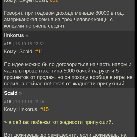
Говорят, при годовом доходе меньше 80000 в год,
американская семья из трех человек концы с
концами не очень сводит.
linkorus
»
#15 |
16.10.18 22:31
Кому: Scald,
#11
По идее можно было договориться на часть налом и
часть в процентах, типа 5000 бачей на руки и 5
процентов от продаж, но он походу вообще в игры не
верил, а сейчас побежал от жадности припухший.
Scald
»
#16 |
16.10.18 22:45
Кому: linkorus,
#15
> а сейчас побежал от жадности припухший.
Вот доживёшь до семидесяти, если доживёшь, на