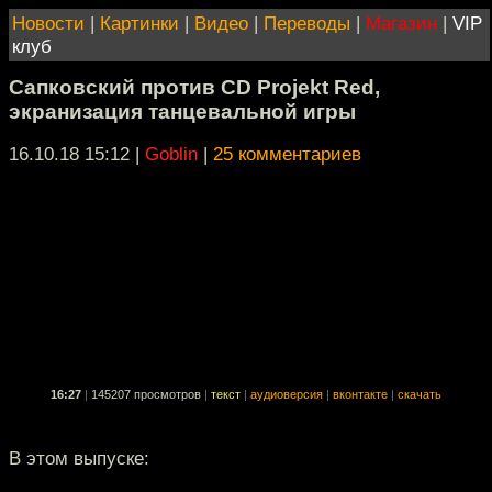
Новости
|
Картинки
|
Видео
|
Переводы
|
Магазин
|
VIP
клуб
Сапковский против CD Projekt Red,
экранизация танцевальной игры
16.10.18 15:12
|
Goblin
|
25 комментариев
16:27
|
145207 просмотров
|
текст
|
аудиоверсия
|
вконтакте
|
скачать
В этом выпуске: