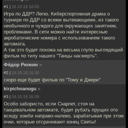
#1 |
16.10.18 16:05
Игра по ДДР? Легко. Киберспортивная драма о
турнире по ДДР со всеми вытекающими, из такого
необычного и чуждого для окружающих занятием,
проблемами. В сети можно найти интересные
акробатические номера с использованием такого
автомата.
А так это будет похожа на весьма глупо выглядящий
фильм по типу нашего "Танцы насмерть".
Фёдор Рюмин
»
#2 |
16.10.18 16:30
скоро еще будет фильм по "Тому и Джери"
kirpichnanogu
»
#3 |
16.10.18 16:39
Особо забористо, если Скарлет, стоя на
танцевальном автомате, будет рубать прущих ото
всюду зомби направо-налево, зарабатывая при этом
очки, которые отсрачивают конец Светы!