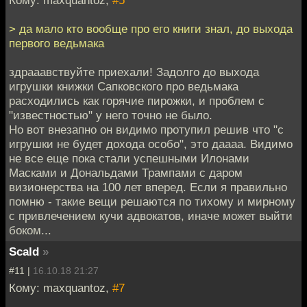
> да мало кто вообще про его книги знал, до выхода
первого ведьмака
здрааавствуйте приехали! Задолго до выхода
игрушки книжки Сапковского про ведьмака
расходились как горячие пирожки, и проблем с
"известностью" у него точно не было.
Но вот внезапно он видимо протупил решив что "с
игрушки не будет дохода особо", это даааа. Видимо
не все еще пока стали успешными Илонами
Масками и Дональдами Трампами с даром
визионерства на 100 лет вперед. Если я правильно
помню - такие вещи решаются по тихому и мирному
с привлечением кучи адвокатов, иначе может выйти
боком...
Scald
»
#11 |
16.10.18 21:27
Кому: maxquantoz,
#7