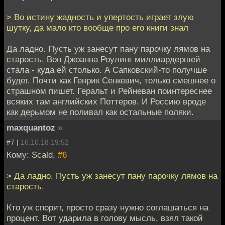
> Во истину жадность и упертость играет злую
шутку, да мало кто вообще про его книги знал
Да ладно. Пусть уж занесут пану парочку лямов на
старость. Вон Джоанна Роулинг миллиардершей
стала - куда ей столько. А Сапковский-то получше
будет. Почти как Генрик Сенкевич, только смешнее о
страшном пишет. Геральт и Рейневан поинтереснее
всяких там английских Поттеров. И Россию вроде
как дерьмом не поливал как остальные поляки.
maxquantoz
»
#7 |
16.10.18 19:52
Кому: Scald,
#6
> Да ладно. Пусть уж занесут пану парочку лямов на
старость.
Кто уж спорит, просто сразу нужно соглашаться на
процент. Вот ударила в голову мысль, взял такой