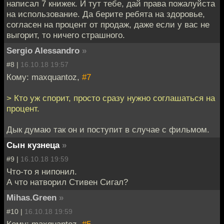
написал 7 книжек. И тут тебе, дай права пожалуйста
на использование. Да берите ребята на здоровье,
согласен на процент от продаж, даже если у вас не
выгорит, то ничего страшного.
Sergio Alessandro
»
#8 |
16.10.18 19:57
Кому: maxquantoz,
#7
> Кто уж спорит, просто сразу нужно соглашаться на
процент.
Дык думаю так он и поступит в случае с фильмом.
Сын кузнеца
»
#9 |
16.10.18 19:59
Что-то я нипонил.
А что натворил Стивен Сигал?
Mihas.Green
»
#10 |
16.10.18 19:59
Кому: maxquantoz,
#5