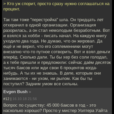
> Кто уж спорит, просто сразу нужно соглашаться на
процент.
Так там тоже "перестройка" шла. Он тридцать лет
отхерачил в одной организации. Организация
разорилась, а он стал немолодым безработным. Вот
и взялся за хобби - писать начал. На каждую книгу
уходило два года. Не думаю, что он жировал. Да
ещё и не верил, что его соплеменники могут
внезапно что-то путное сотворить. Вот и взял деньги
вперёд. Сколько дали. Ты бы хер без соли голодал,
а к тебе пришли и предложили: сейчас даём десяток
тысяч баксов или жди свои 6 процентов когда-
нибудь. А ты их не знаешь. В деле, которым они
занимаются - ни ухом, ни рылом. Как бы ты
поступил? Задним умом все сильны.
Evgen Bush
»
#12 |
16.10.18 21:56
Вопрос по существу: 45 000 баксов в год - это
насколько хорошо? Просто у мистер Уолтера Уайта