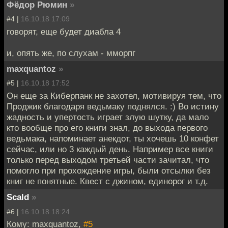
Фёдор Рюмин
»
#4 |
16.10.18 17:09
говорят, еще будет диабла 4
и, опять же, по слухам - мморпг
maxquantoz
»
#5 |
16.10.18 17:52
Он еще за Киберпанк не захотел, мотивируя тем, что
Проджик благодаря ведьмаку поднялся. :) Во истину
жадность и упертость играет злую шутку, да мало
кто вообще про его книги знал, до выхода первого
ведьмака, напоминает анекдот, ты хочешь 10 конфет
сейчас, или но 3 каждый день. Например все книги
только перед выходом третьей части зачитал, что
помогло при прохождение игры, были отсылки без
книг не понятные. Квест с джином, единорог и т.д.
Scald
»
#6 |
16.10.18 18:24
Кому: maxquantoz,
#5