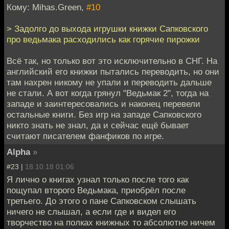
Кому: Mihas.Green,
#10
> Задолго до выхода игрушки книжки Сапковского
про ведьмака расходились как горячие пирожки
Всё так, но только вот это исключительно в СНГ. На
английский его книжки пытались переводить, но они
там нахрен никому не упали и переводить дальше
не стали. А вот когда грянул "Ведьмак 2", тогда на
западе и заинтересовались и наконец перевели
остальные книги. Без игр на западе Сапковского
никто знать не знал, да и сейчас ещё бывает
считают писателем фанфиков по игре.
Alpha
»
#23 |
18.10.18 01:06
Я лично о книгах узнал только после того как
пощупал второго Ведьмака, приобрёл после
третьего. До этого о пане Сапковском слышать
ничего не слышал, а если где и видел его
творчество на полках книжных то абсолютно ничем