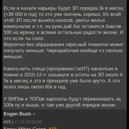
Если в начале карьеры будет ЗП порядка 3к в месяц
(=36 000 в год) то это уже ооочень хорошо. Из всей
этой ЗП после вычета налогов, ренты жилья
коммуналки и т.п. на руки дай бог останется баксов
500 на жрачку и всякие остальные радости жизни. И
это если ты соло.
Вероятно без образования офисный планктон может
получать меньше. Чернорабочие вообще хз сколько
меньше.
Какого-нить спеца (программиста/ИТ) насколько я
помню в 2010-13 гг зазывали в штаты на ЗП около 4-
5к в месяц и это в принципе уже было круто. А это
всего лишь около 60к в год.
У ВИПов и ТОПов зарплаты будут переваливать за
100к ну и выше, и там уже другой порядок жизни.
Evgen Bush
»
#19 |
17.10.18 02:09