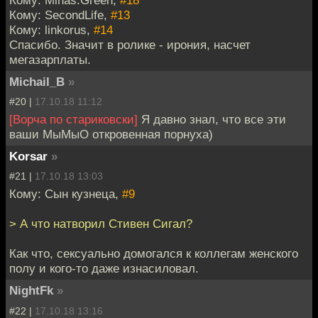
Кому: Mihas.Green,
#18
Кому: SecondLife,
#13
Кому: linkorus,
#14
Спасибо. Значит в ролике - ирония, насчет
мегазарплаты.
Michail_B
»
#20 |
17.10.18 11:12
[Ворча по стариковски]
Я давно знал, что все эти
ваши МыМыО откровенная порнуха)
Korsar
»
#21 |
17.10.18 13:03
Кому: Сын кузнеца,
#9
> А что натворил Стивен Сигал?
Как что, сексуально домогался к коллегам женского
полу и кого-то даже изнасиловал.
NightFk
»
#22 |
17.10.18 13:16