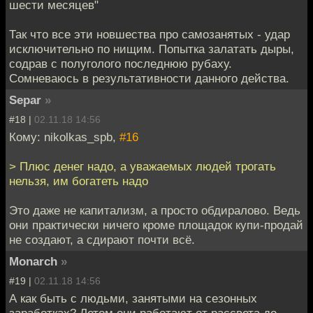
шести месяцев"
Так что все эти новшества про самозанятых - удар
исключительно по нищим. Попытка залатать дыры,
содрав с полуголого последнюю рубаху.
Сомневаюсь в результативности данного действа.
Separ
»
#18 |
02.11.18 14:56
Кому: nikolkas_spb,
#16
> Плюс денег надо, а уважаемых людей трогать
нельзя, им богатеть надо
Это даже не капитализм, а просто обдиралово. Ведь
они практически ничего кроме площадок купи-продай
не создают, а сдирают почти всё.
Monarch
»
#19 |
02.11.18 14:56
А как быть с людьми, занятыми на сезонных