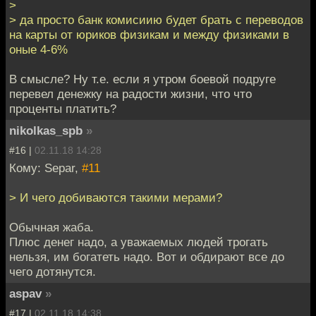
>
> да просто банк комисиию будет брать с переводов
на карты от юриков физикам и между физиками в
оные 4-6%
В смысле? Ну т.е. если я утром боевой подруге
перевел денежку на радости жизни, что что
проценты платить?
nikolkas_spb
»
#16 |
02.11.18 14:28
Кому: Separ,
#11
> И чего добиваются такими мерами?
Обычная жаба.
Плюс денег надо, а уважаемых людей трогать
нельзя, им богатеть надо. Вот и обдирают все до
чего дотянутся.
aspav
»
#17 |
02.11.18 14:38