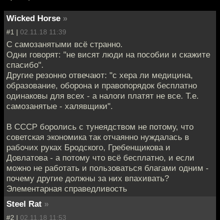
Wicked Horse
»
#1 |
02.11.18 11:39
С самозанятыми всё странно.
Одни говорят: "не висят люди на пособии и скажите
спасибо".
Другие резонно отвечают: "с хера ли медицина,
образование, оборона и правопорядок бесплатно
одинаковы для всех - а налоги платят не все. Т.е.
самозанятые - халявщики".
В СССР боролись с тунеядством не потому, что
советская экономика так отчаянно нуждалась в
рабочих руках Бродского, Гребенщикова и
Довлатова - а потому что всё бесплатно, и если
можно не работать и пользоваться благами одним -
почему другие должны за них впахивать?
Элементарная справедливость
Steel Rat
»
#2 |
02.11.18 11:53