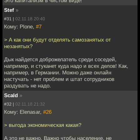
Это капитализм в чистом виде!
Stef
»
#31 |
02.11.18 20:40
Кому: Plone,
#7
> А как они будут отделять самозанятых от
незанятых?
Дык найдется доброжелатель среди соседей,
например, и стуканет куда надо и всех делов! Как,
например, в Германии. Можно даже онлайн
настучать - нет проблем и штат сотрудников
раздувать не надо.
Scald
»
#32 |
02.11.18 21:32
Кому: Elenasar,
#26
> выгода экономическая какая?
А это не важно. Важно чтобы население, не