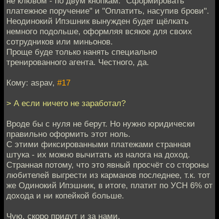
не клювом - по двум кнопкам: "Сформировать
платежное поручение" и "Оплатить, насупив брови".
Неодинокий Ипэшник вынужден будет щёлкать
немного подольше, оформляя всякое для своих
сотрудников или миньонов.
Проще буде только нанять специально
тренированного агента. Честного, да.
Кому: aspav,
#17
> А если ничего не заработал?
Вроде бы с нуля не берут. Но нужно юридически
правильно оформить этот ноль.
С этими фиксированными платежами странная
штука - их можно вычитать из налога на доход.
Странная потому, что это явный просчёт со стороны
любителей выгрести из карманов последнее, т.к. тот
же Одинокий Ипэшник, в итоге, платит по УСН 6% от
дохода и ни копейкой больше.
Чую, скоро придут и за нами.