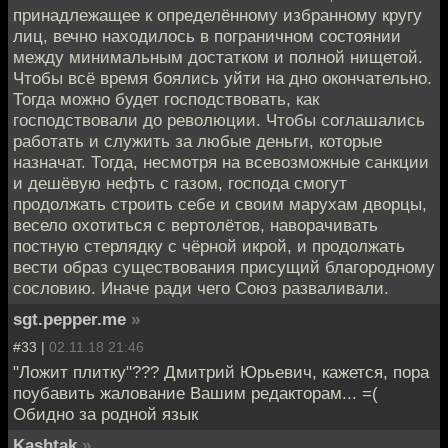
принадлежащее к определённому избранному кругу
лиц, вечно находилось в пограничном состоянии
между минимальным достатком и полной нищетой.
Чтобы всё время боялись уйти на дно окончательно.
Тогда можно будет господствовать, как
господствовали до революции. Чтобы соглашались
работать и служить за любые деньги, которые
назначат. Тогда, несмотря на всевозможные санкции
и дешёвую нефть с газом, господа смогут
продолжать строить себе и своим марухам дворцы,
весело охотиться с вертолётов, наворачивать
постную стерлядку с чёрной икрой, и продолжать
вести образ существования присущий благородному
сословию. Иначе ради чего Союз разваливали.
sgt.pepper.me
»
#33 |
02.11.18 21:46
"Ложит плитку"??? Дмитрий Юрьевич, кажется, пора
поубавить жалование Вашим редакторам... =(
Обидно за родной язык
Kashtak
»