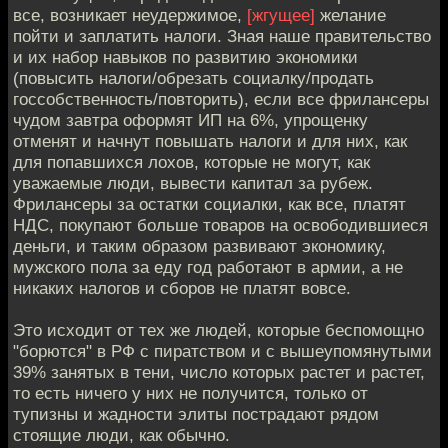
все, возникает неудержимое,
[жгущее]
желание
пойти и заплатить налоги. Зная наше правительство
и их набор навыков по развитию экономики
(повысить налоги/обрезать социалку/продать
госсобственность/повторить), если все фрилансеры
чудом завтра оформят ИП на 6%, упрощенку
отменят и начнут повышать налоги и для них, как
для попавшихся лохов, которые не могут, как
уважаемые люди, вывести капитал за рубеж.
Фрилансеры за остатки социалки, как все, платят
НДС, покупают больше товаров на освободившиеся
деньги, и таким образом развивают экономику,
мужского пола за еду год работают в армии, а не
никаких налогов и сборов не платят вовсе.
Это исходит от тех же людей, которые беспомощно
"борются" в РФ с пиратством и с вышеупомянутыми
39% занятых в тени, число которых растет и растет,
то есть ничего у них не получится, только от
тупизны и жадности элиты пострадают рядом
стоящие люди, как обычно.