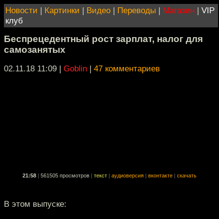
Новости
|
Картинки
|
Видео
|
Переводы
|
Магазин
|
VIP
клуб
Беспрецедентный рост зарплат, налог для
самозанятых
02.11.18 11:09
|
Goblin
|
47 комментариев
21:58
|
561505 просмотров
|
текст
|
аудиоверсия
|
вконтакте
|
скачать
В этом выпуске: