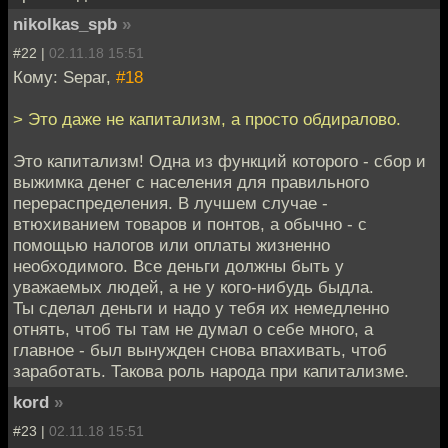
nikolkas_spb
»
#22 |
02.11.18 15:51
Кому: Separ,
#18
> Это даже не капитализм, а просто обдиралово.
Это капитализм! Одна из функций которого - сбор и
выжимка денег с населения для правильного
перераспределения. В лучшем случае -
втюхиванием товаров и понтов, а обычно - с
помощью налогов или оплаты жизненно
необходимого. Все деньги должны быть у
уважаемых людей, а не у кого-нибудь быдла.
Ты сделал деньги и надо у тебя их немедленно
отнять, чтоб ты там не думал о себе много, а
главное - был вынужден снова впахивать, чтоб
заработать. Такова роль народа при капитализме.
kord
»
#23 |
02.11.18 15:51