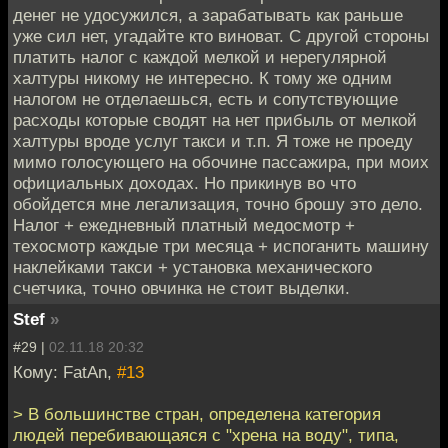
денег не удосужился, а зарабатывать как раньше
уже сил нет, угадайте кто виноват. С другой стороны
платить налог с каждой мелкой и нерегулярной
халтуры никому не интересно. К тому же одним
налогом не отделаешься, есть и сопутствующие
расходы которые сводят на нет прибыль от мелкой
халтуры вроде услуг такси и т.п. Я тоже не проеду
мимо голосующего на обочине пассажира, при моих
официальных доходах. Но прикинув во что
обойдется мне легализация, точно брошу это дело.
Налог + ежедневный платный медосмотр +
техосмотр каждые три месяца + испоганить машину
наклейками такси + установка механического
счетчика, точно овчинка не стоит выделки.
Stef
»
#29 |
02.11.18 20:32
Кому: FatAn,
#13
> В большинстве стран, определена категория
людей перебивающаяся с "хрена на воду", типа,