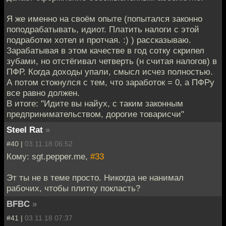
Я же именно на своём опыте (попытался законно
поподрабатывать, идиот. Платить налоги с этой
подработки хотел и протчая. :) ) рассказываю.
Зарабатывая в этом качестве в год сотку скрипел
зубами, но отстёгивал четверть (н считая налогов) в
ПФР. Когда доходы упали, смысл исчез полностью.
А потом стокнулся с тем, что заработок = 0, а ПФРу
все равно должен.
В итоге: "Идите вы найух, с таким законным
предпринимательством, дорогие товарисчи"
Steel Rat
»
#40 |
03.11.18 06:52
Кому: sgt.pepper.me,
#33
Эт ты не в теме просто. Никогда не нанимал
рабочих, чтобы плитку покласть?
BFBC
»
#41 |
03.11.18 07:37