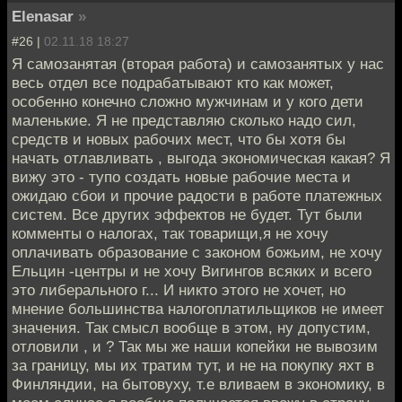
Elenasar
»
#26 |
02.11.18 18:27
Я самозанятая (вторая работа) и самозанятых у нас
весь отдел все подрабатывают кто как может,
особенно конечно сложно мужчинам и у кого дети
маленькие. Я не представляю сколько надо сил,
средств и новых рабочих мест, что бы хотя бы
начать отлавливать , выгода экономическая какая? Я
вижу это - тупо создать новые рабочие места и
ожидаю сбои и прочие радости в работе платежных
систем. Все других эффектов не будет. Тут были
комменты о налогах, так товарищи,я не хочу
оплачивать образование с законом божьим, не хочу
Ельцин -центры и не хочу Вигингов всяких и всего
это либерального г... И никто этого не хочет, но
мнение большинства налогоплатильщиков не имеет
значения. Так смысл вообще в этом, ну допустим,
отловили , и ? Так мы же наши копейки не вывозим
за границу, мы их тратим тут, и не на покупку яхт в
Финляндии, на бытовуху, т.е вливаем в экономику, в