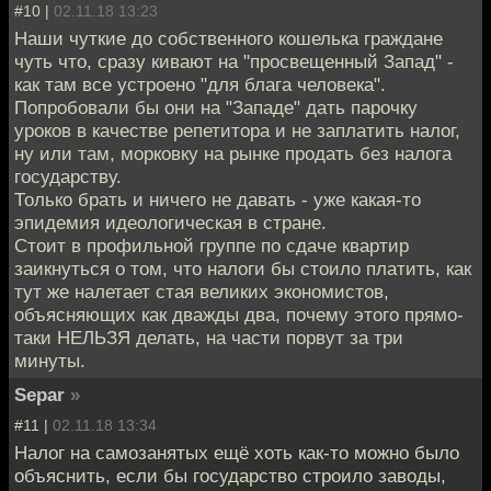
#10 |
02.11.18 13:23
Наши чуткие до собственного кошелька граждане
чуть что, сразу кивают на "просвещенный Запад" -
как там все устроено "для блага человека".
Попробовали бы они на "Западе" дать парочку
уроков в качестве репетитора и не заплатить налог,
ну или там, морковку на рынке продать без налога
государству.
Только брать и ничего не давать - уже какая-то
эпидемия идеологическая в стране.
Стоит в профильной группе по сдаче квартир
заикнуться о том, что налоги бы стоило платить, как
тут же налетает стая великих экономистов,
объясняющих как дважды два, почему этого прямо-
таки НЕЛЬЗЯ делать, на части порвут за три
минуты.
Separ
»
#11 |
02.11.18 13:34
Налог на самозанятых ещё хоть как-то можно было
объяснить, если бы государство строило заводы,