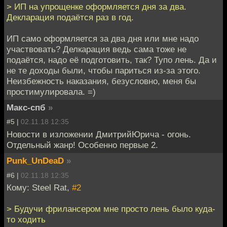
> ИП на упрощенке оформляется дня за два.
Декларация подаётся раз в год.
ИП само оформляется за два дня или мне надо
участвовать? Делкарация ведь сама тоже не
подаётся, надо её подготовить, так? Тупо лень. Да и
не те доходы были, чтобы париться из-за этого.
Неизбежность наказания, безусловно, меня бы
простимулировала. =)
Макс-спб
»
#5 |
02.11.18 12:35
Новости в изложении ДмитрийЮрича - огонь.
Отдельный жанр! Особенно первые 2.
Punk_UnDeaD
»
#6 |
02.11.18 12:35
Кому: Steel Rat,
#2
> Будучи фрилансером мне просто лень было куда-
то ходить