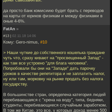
да просто банк комисиию будет брать с переводов
на карты от юриков физикам и между физиками в
оные 4-6%.
FatAn
»
#13 |
02.11.18 14:06
Кому: Gero-nimus,
#10
> Наши чуткие до собственного кошелька граждане
чуть что, сразу кивают на "просвещенный Запад" -
как там все устроено "для блага человека".
Попробовали бы они на "Западе" дать парочку
уроков в качестве репетитора и не заплатить налог,
ну или там, морковку на рынке продать без налога
государству.
В большинстве стран, определена категория людей
перебивающаяся с "хрена на воду", типа, бедняки,
студенты, перебивающиеся случайным заработком.
В том же Китае, это все, у которых доход менее 500