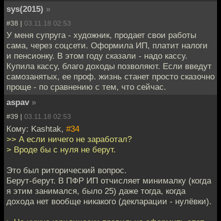
sys(2015)
»
#38 |
03.11.18 02:53
У меня супруга - художник, продает свои работы
сама, через соцсети. Оформила ИП, платит налоги
и пенсионку. В этом году сказали - надо кассу.
Купила кассу, благо доходы позволяют. Если введут
самозанятых, ее проф. жизнь станет просто сказочно
проще - по сравнению с тем, что сейчас.
aspav
»
#39 |
03.11.18 02:53
Кому: Kashtak,
#34
>> А если ничего не заработал?
> Вроде бы с нуля не берут.
Это был риторический вопрос.
Берут-берут. В ПФР ИП отчисляет минималку (когда
я этим занимался, было 25) даже тогда, когда
дохода нет вообще никакого (декларации - нулёвки).