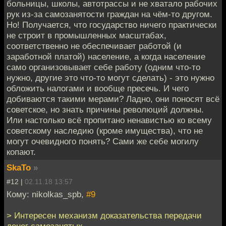
больницы, школы, автотрассы и не хватало рабочих
рук из-за самозанятости граждан на чём-то другом.
Но! Получается, что государство ничего практически
не строит в промышленных масштабах,
соответственно не обеспечивает работой (и
заработной платой) население, а когда население
само организовывает себе работу (одним что-то
нужно, другие это что-то могут сделать) - это нужно
обложить налогами и вообще пресечь. И чего
добиваются такими мерами? Ладно, они поносят всё
советское, но знать причины революций должны.
Или настолько всё пропитано ненавистью ко всему
советскому наследию (кроме имущества), что не
могут очевидного понять? Сами же себе могилу
копают.
SkaTo
»
#12 |
02.11.18 13:57
Кому: nikolkas_spb,
#9
> Интересен механизм доказательства передачи
денег самозанятых.