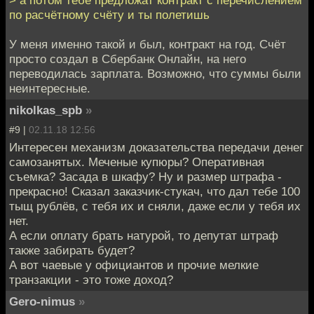
по расчётному счёту и ты полетишь
У меня именно такой и был, контракт на год. Счёт
просто создал в Сбербанк Онлайн, на него
переводилась зарплата. Возможно, что суммы были
неинтересные.
nikolkas_spb
»
#9 |
02.11.18 12:56
Интересен механизм доказательства передачи денег
самозанятых. Меченые купюры? Оперативная
съемка? Засада в шкафу? Ну и размер штрафа -
прекрасно! Сказал заказчик-стукач, что дал тебе 100
тыщ рублёв, с тебя их и сняли, даже если у тебя их
нет.
А если оплату брать натурой, то депутат штраф
также забирать будет?
А вот чаевые у официантов и прочие мелкие
транзакции - это тоже доход?
Gero-nimus
»