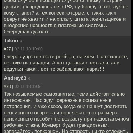
моем случае я вообще получается ввожу в страну
деньги, т.к продаюсь не в РФ, ну брошу я это, лучше
кому станет? а тех копеек которые, с таких как я
сдерут не хватит и на оплату штата ловильщиков и
внедрение новшеств в платежные системы.
Очередная дурость.
Takoo
»
#27 |
02.11.18 19:00
Опера супротив полтергейста, ниочём. Поп сильнее,
но тоже не панацея. А вот цыганка с вокзала, али
ведунья какая , вот те забарывают нараз!!!
Andrey63
»
#28 |
02.11.18 19:56
Так называемые самозанятые, тема действительно
интересная. Нас ждут серьезные социальные
потрясения, и уже скоро, когда они начнут достигать
пенсионного возраста и прослезятся от размера
пенсионного пособия по возрасту при недостаточном
рабочем стаже. Концерт будет грандиозным,
запасайтесь попкорном. На старость никто отложить