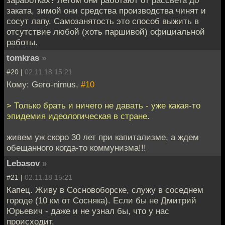
заработках? Летом они работают от рассвета до
заката, зимой они средства производства чинят и
сосут лапу. Самозанятость это способ выжить в
отсутствие любой (хоть паршивой) официальной
работы.
tomkras
»
#20 |
02.11.18 15:21
Кому: Gero-nimus,
#10
> Только брать и ничего не давать - уже какая-то
эпидемия идеологическая в стране.
живем уж скоро 30 лет при капитализме, а ждем
обещанного когда-то коммунизма!!!
Lebasov
»
#21 |
02.11.18 15:21
Капец. Живу в Сосновоборске, служу в соседнем
городе (10 км от Сосняка). Если бы не Дмитрий
Юрьевич - даже и не узнал бы, что у нас
происходит.