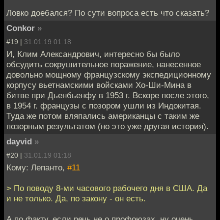
Ловко доебался? По сути вопроса есть что сказать?
Conkor
»
#19 |
31.01.19 01:18
И, Клим Александрович, интересно бы было
обсудить сокрушительное поражение, нанесенное
довольно мощному французскому экспедиционному
корпусу вьетнамскими войсками Хо-Ши-Мина в
битве при Дьенбьенфу в 1953 г. Вскоре после этого,
в 1954 г. французы с позором ушли из Индокитая.
Туда же потом вляпались американцы с таким же
позорным результатом (но это уже другая история).
dayvid
»
#20 |
31.01.19 01:18
Кому: Лепанто,
#11
> По поводу 8-ми часового рабочего дня в США. Да
и не только. Да, по закону - он есть.
А по факту, если речь не о профоюзах, ну очень