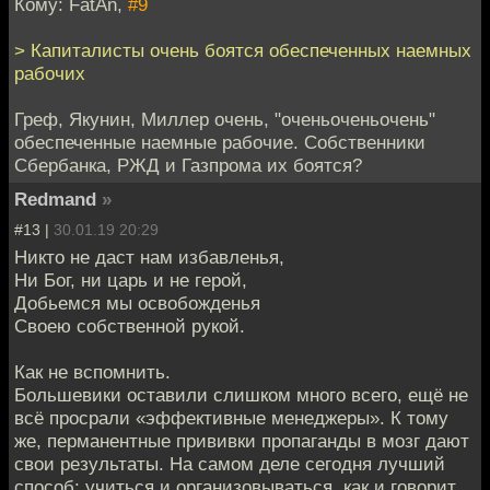
Кому: FatAn,
#9
> Капиталисты очень боятся обеспеченных наемных
рабочих
Греф, Якунин, Миллер очень, "оченьоченьочень"
обеспеченные наемные рабочие. Собственники
Сбербанка, РЖД и Газпрома их боятся?
Redmand
»
#13 |
30.01.19 20:29
Никто не даст нам избавленья,
Ни Бог, ни царь и не герой,
Добьемся мы освобожденья
Своею собственной рукой.
Как не вспомнить.
Большевики оставили слишком много всего, ещё не
всё просрали «эффективные менеджеры». К тому
же, перманентные прививки пропаганды в мозг дают
свои результаты. На самом деле сегодня лучший
способ: учиться и организовываться, как и говорит