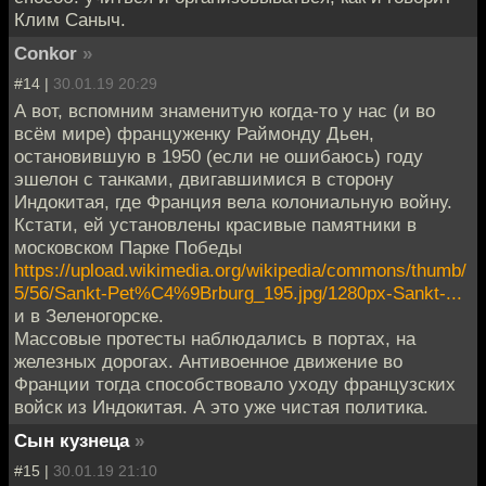
Клим Саныч.
Conkor
»
#14 |
30.01.19 20:29
А вот, вспомним знаменитую когда-то у нас (и во
всём мире) француженку Раймонду Дьен,
остановившую в 1950 (если не ошибаюсь) году
эшелон с танками, двигавшимися в сторону
Индокитая, где Франция вела колониальную войну.
Кстати, ей установлены красивые памятники в
московском Парке Победы
https://upload.wikimedia.org/wikipedia/commons/thumb/
5/56/Sankt-Pet%C4%9Brburg_195.jpg/1280px-Sankt-...
и в Зеленогорске.
Массовые протесты наблюдались в портах, на
железных дорогах. Антивоенное движение во
Франции тогда способствовало уходу французских
войск из Индокитая. А это уже чистая политика.
Сын кузнеца
»
#15 |
30.01.19 21:10