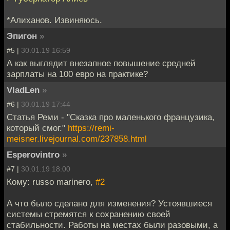
*Алиханов. Извиняюсь.
Эпигон
»
#5 |
30.01.19 16:59
А как выглядит внезапное повышение средней
зарплаты на 100 евро на практике?
VladLen
»
#6 |
30.01.19 17:44
Статья Реми - "Сказка про маленького французика,
который смог."
https://remi-
meisner.livejournal.com/237858.html
Esperovintro
»
#7 |
30.01.19 18:00
Кому: russo marinero,
#2
А что было сделано для изменения? Устоявшиеся
системы стремятся к сохранению своей
стабильности. Работы на местах были разовыми, а