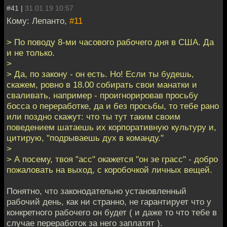
#41 |
31.01.19 10:57
Кому: Лепанто,
#11
> По поводу 8-ми часового рабочего дня в США. Да
и не только.
>
> Да, по закону - он есть. Но! Если ты будешь,
скажем, ровно в 18.00 собирать свои манатки и
сваливать, например - проигнорировав просьбу
босса о переработке, да и без просьбы, то тебе рано
или поздно скажут: что ты тут таким своим
поведением шатаешь их корпоративную культуру и,
цитирую, "подрываешь дух в команду."
>
> А посему, твоя "асс" окажется "он зе грасс" - добро
пожаловать на выход, с коробочкой личных вещей.
Понятно, что законодательно установленный
рабочий день, как ни странно, не гарантирует что у
конкретного рабочего он будет ( и даже то что тебе в
случае переработок за него заплатят ).