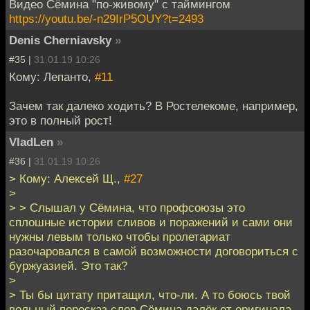
Видео Сёмина "по-живому" с таймингом
https://youtu.be/-n29IrP5OUY?t=2493
Denis Cherniavsky
»
#35 |
31.01.19 10:26
Кому: Лепанто,
#11
Зачем так далеко ходить? В Ростелекоме, например,
это в полный рост!
VladLen
»
#36 |
31.01.19 10:26
> Кому: Алексей Щ.,
#27
>
> > Слышал у Сёмина, что профсоюзы это
сплошные истории сливов и поражений и сами они
нужны левым только чтобы пролетариат
разочаровался в самой возможности договориться с
буржуазией. Это так?
>
> Ты бы цитату притащил, что-ли. А то боюсь твой
вольный пересказ слов Сёмина далёк от оригинала.