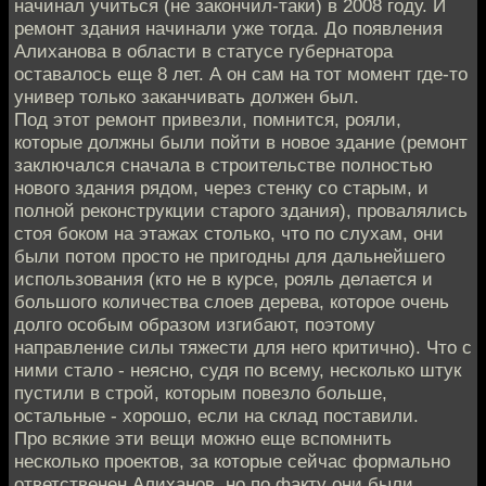
начинал учиться (не закончил-таки) в 2008 году. И
ремонт здания начинали уже тогда. До появления
Алиханова в области в статусе губернатора
оставалось еще 8 лет. А он сам на тот момент где-то
универ только заканчивать должен был.
Под этот ремонт привезли, помнится, рояли,
которые должны были пойти в новое здание (ремонт
заключался сначала в строительстве полностью
нового здания рядом, через стенку со старым, и
полной реконструкции старого здания), провалялись
стоя боком на этажах столько, что по слухам, они
были потом просто не пригодны для дальнейшего
использования (кто не в курсе, рояль делается и
большого количества слоев дерева, которое очень
долго особым образом изгибают, поэтому
направление силы тяжести для него критично). Что с
ними стало - неясно, судя по всему, несколько штук
пустили в строй, которым повезло больше,
остальные - хорошо, если на склад поставили.
Про всякие эти вещи можно еще вспомнить
несколько проектов, за которые сейчас формально
ответственен Алиханов, но по факту они были