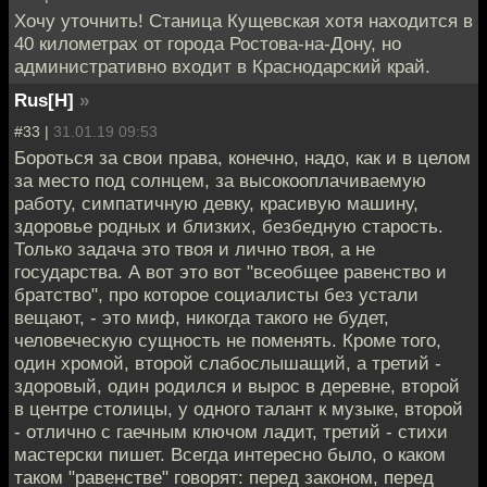
Хочу уточнить! Станица Кущевская хотя находится в
40 километрах от города Ростова-на-Дону, но
административно входит в Краснодарский край.
Rus[H]
»
#33 |
31.01.19 09:53
Бороться за свои права, конечно, надо, как и в целом
за место под солнцем, за высокооплачиваемую
работу, симпатичную девку, красивую машину,
здоровье родных и близких, безбедную старость.
Только задача это твоя и лично твоя, а не
государства. А вот это вот "всеобщее равенство и
братство", про которое социалисты без устали
вещают, - это миф, никогда такого не будет,
человеческую сущность не поменять. Кроме того,
один хромой, второй слабослышащий, а третий -
здоровый, один родился и вырос в деревне, второй
в центре столицы, у одного талант к музыке, второй
- отлично с гаечным ключом ладит, третий - стихи
мастерски пишет. Всегда интересно было, о каком
таком "равенстве" говорят: перед законом, перед