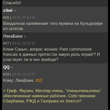
Спасибо!
zibel
»
#16 |
30.01.19 22:01
Вандализм напоминает того мужика на бульдозере
из штатов.
ЛекаБанк
»
#17 |
30.01.19 22:11
Клим Саныч, вопрос возник: Parti communiste
franсais в данных протестах какую роль играет? И
участвует ли в них вообще?
QQ
»
#18 |
30.01.19 23:47
Кому: ЛекаБанк,
#12
> Греф, Якунин, Миллер очень, "оченьоченьочень"
обеспеченные наемные рабочие. Собственники
Сбербанка, РЖД и Газпрома их боятся?