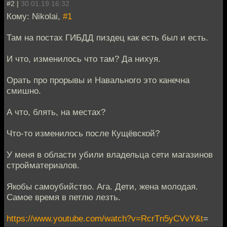
#2 |
30.01.19 16:32
Кому: Nikolai,
#1
Там на постах ГИБДД пиздец как есть был и есть.
И что, изменилось что там? Да нихуя.
Орать про прорывы и Навального это канечна
смишно.
А что, блять, на местах?
Что-то изменилось после Кущёвской?
У меня в области убили владельца сети магазинов
стройматериалов.
Якобы самоубийство. Ага. Дети, жена молодая.
Самое время в петлю лезть.
https://www.youtube.com/watch?v=RcrTn5yCVvY&t
=