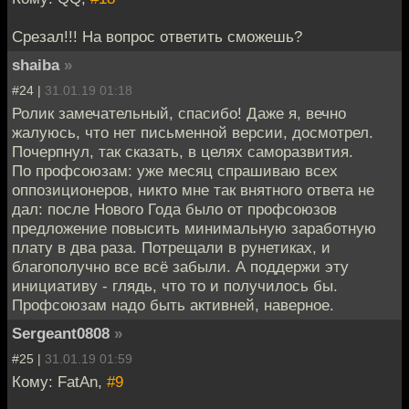
Срезал!!! На вопрос ответить сможешь?
shaiba
»
#24 |
31.01.19 01:18
Ролик замечательный, спасибо! Даже я, вечно
жалуюсь, что нет письменной версии, досмотрел.
Почерпнул, так сказать, в целях саморазвития.
По профсоюзам: уже месяц спрашиваю всех
оппозиционеров, никто мне так внятного ответа не
дал: после Нового Года было от профсоюзов
предложение повысить минимальную заработную
плату в два раза. Потрещали в рунетиках, и
благополучно все всё забыли. А поддержи эту
инициативу - глядь, что то и получилось бы.
Профсоюзам надо быть активней, наверное.
Sergeant0808
»
#25 |
31.01.19 01:59
Кому: FatAn,
#9