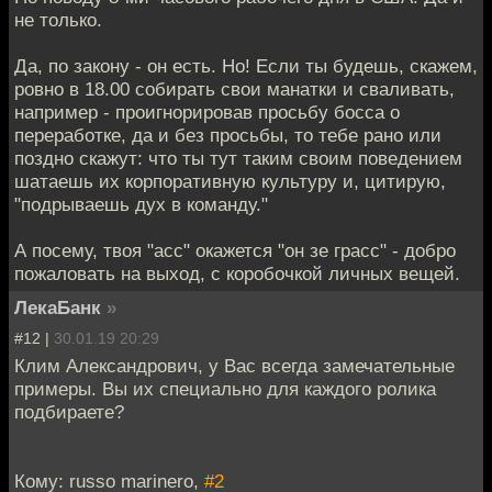
не только.
Да, по закону - он есть. Но! Если ты будешь, скажем,
ровно в 18.00 собирать свои манатки и сваливать,
например - проигнорировав просьбу босса о
переработке, да и без просьбы, то тебе рано или
поздно скажут: что ты тут таким своим поведением
шатаешь их корпоративную культуру и, цитирую,
"подрываешь дух в команду."
А посему, твоя "асс" окажется "он зе грасс" - добро
пожаловать на выход, с коробочкой личных вещей.
ЛекаБанк
»
#12 |
30.01.19 20:29
Клим Александрович, у Вас всегда замечательные
примеры. Вы их специально для каждого ролика
подбираете?
Кому: russo marinero,
#2