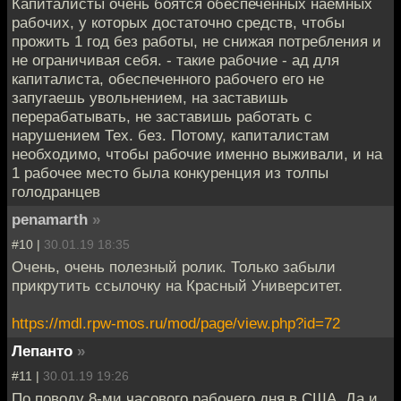
Капиталисты очень боятся обеспеченных наемных
рабочих, у которых достаточно средств, чтобы
прожить 1 год без работы, не снижая потребления и
не ограничивая себя. - такие рабочие - ад для
капиталиста, обеспеченного рабочего его не
запугаешь увольнением, на заставишь
перерабатывать, не заставишь работать с
нарушением Тех. без. Потому, капиталистам
необходимо, чтобы рабочие именно выживали, и на
1 рабочее место была конкуренция из толпы
голодранцев
penamarth
»
#10 |
30.01.19 18:35
Очень, очень полезный ролик. Только забыли
прикрутить ссылочку на Красный Университет.
https://mdl.rpw-mos.ru/mod/page/view.php?id=72
Лепанто
»
#11 |
30.01.19 19:26
По поводу 8-ми часового рабочего дня в США. Да и