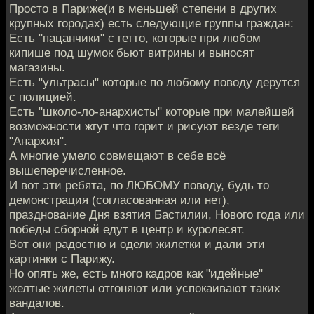
Просто в Париже(и в меньшей степени в других
крупных городах) есть следующие группы граждан:
Есть "пацанчики" с гетто, которые при любом
кипише под шумок бьют витрины и выносят
магазины.
Есть "ультрасы" которые по любому поводу дерутся
с полицией.
Есть "школо-ло-анархисты" которые при малейшей
возможности жгут что горит и рисуют везде теги
"Анархия".
А многие умело совмещают в себе всё
вышеперечисленное.
И вот эти ребята, по ЛЮБОМУ поводу, будь то
демонстрация (согласованная или нет),
празднование Дня взятия Бастилии, Нового года или
победы сборной едут в центр и куролесят.
Вот они радостно и одели жилетки и дали эти
картинки с Парижу.
Но опять же, есть много кадров как "идейные"
желтые жилеты отгоняют или успокаивают таких
вандалов.