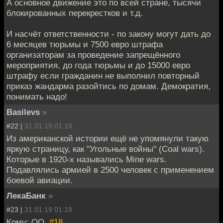
А основное движение это по всей стране, тысячи
блокированных перекрестков и т.д.
И насчёт ответственности - по закону могут дать до
6 месяцев тюрьмы и 7500 евро штрафа
организаторам за проведение запрещённого
мероприятия, до года тюрьмы и до 15000 евро
штрафу если гражданин не выполнил повторный
приказ жандарма разойтись по домам. Демократия,
понимать надо!
Basilevs
»
#22 |
31.01.19 01:18
Из американской истории ещё не упомянули такую
яркую страницу, как "Угольные войны" (Coal wars).
Которые в 1920-х назывались Mine wars.
Подавлялись армией в 2500 человек с применением
боевой авиации.
ЛекаБанк
»
#23 |
31.01.19 01:18
Кому: QQ,
#18