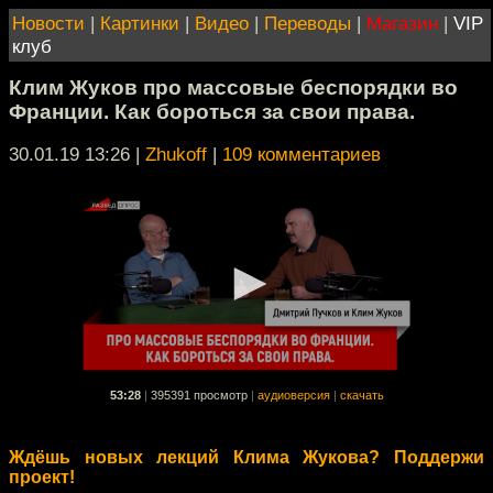
Новости
|
Картинки
|
Видео
|
Переводы
|
Магазин
|
VIP
клуб
Клим Жуков про массовые беспорядки во
Франции. Как бороться за свои права.
30.01.19 13:26
|
Zhukoff
|
109 комментариев
53:28
|
395391 просмотр
|
аудиоверсия
|
скачать
Ждёшь новых лекций Клима Жукова? Поддержи
проект!