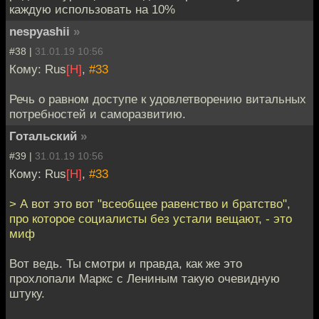
каждую использовать на 10%
nespyashii
»
#38 |
31.01.19 10:56
Кому: Rus
[H]
,
#33
Речь о равном доступе к удовлетворению витальных
потребностей и саморазвитию.
Готальский
»
#39 |
31.01.19 10:56
Кому: Rus
[H]
,
#33
> А вот это вот "всеобщее равенство и братство",
про которое социалисты без устали вещают, - это
миф
Вот ведь. Ты смотри и правда, как же это
прохлопали Маркс с Лениным такую очевидную
штуку.