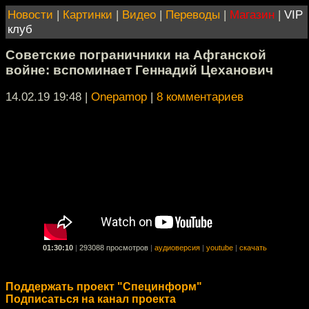
Новости
|
Картинки
|
Видео
|
Переводы
|
Магазин
|
VIP
клуб
Советские пограничники на Афганской
войне: вспоминает Геннадий Цеханович
14.02.19 19:48
|
Onepamop
|
8 комментариев
01:30:10
|
293088 просмотров
|
аудиоверсия
|
youtube
|
скачать
Поддержать проект "Специнформ"
Подписаться на канал проекта