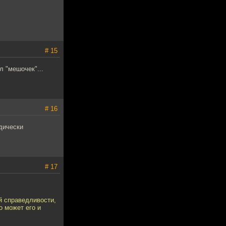
# 15
л "мешочек"...
# 16
дически
# 17
ий справедливости,
о может его и