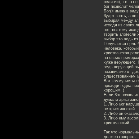
религии), т.е. в 
бог позволит чело
Бог(я имею в виду
будет знать, а не
выбирая между зло
исходя из своих л
нет, поэтому исхо
творить зло(если х
выбор это ведь из
Получается цель б
человека, который
христианская рели
на своих примерах
хуже верующего. Н
ведь верующий выб
независимо от док
существованием б
Вот коммунисты т
проходит одна про
хорошим! )
Если бог позволит
думали христианс
1. Либо бог наруш
не христианский.
2. Либо он оказалс
3. Либо ему абсол
христианский.
Так что нормальны
должен говорить -