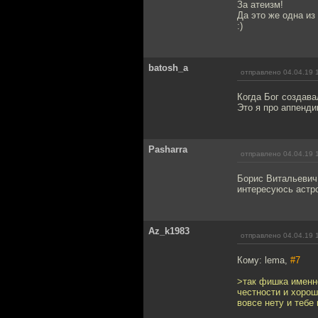
За атеизм!
Да это же одна из
:)
batosh_a
отправлено 04.04.19 
Когда Бог создава
Это я про аппенди
Pasharra
отправлено 04.04.19 
Борис Витальевич,
интересуюсь астро
Az_k1983
отправлено 04.04.19 
Кому: lema,
#7
>так фишка именно
честности и хорош
вовсе нету и тебе 