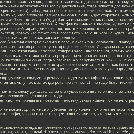
него именно верить нужно, а не пытаться искать доказательства. Потому, 
веку найти доказательства его существования, тогда рушатся догматы х
 христианского) либо должен препятствовать таким попыткам, потому чт
 верить - у него пропадёт свобода выбора и люди будут стараться быть х
м и добром, потому что будут боятся возмездия и наказания, а по сему
ичных помыслов, а из страха. А так фишка именно в выборе, ну вот бог, 
ди из понятий справедливости, честности и хорошести если хочешь в ра
очется), потому что может его и вовсе нету и тебе ни чего не будет - че
 основных столпов христианской религии.
ога (христианского) не сколько в вере, а сколько в благочестии, правед
 тем самым выберет светлую сторону, сам выберет. И в сухом остатке и
гия - это некая каша из топора, топором здесь является бог, потому как
 показывают, что можно быть прекрасным человеком не веря в бога, ну 
о настоящий выбор он ведь у атеиста, а у верующего он как бы и не со
ирает потому, что верит и по крайней мере считает, что бог как бы есть
азательств - так себе свобода выбора у человека который уже определи
ога.
опор убрали и придумали различные кодексы, манифесты да правила, гд
стая мысль (в тех местах где речь про личность) - не надо быть плохим,
 найти человеку доказательства его существования, то он получается не 
кие пророки\священники и выходит:
ает свои же принципы и позволил человеку узнать - значит он не непогре
я не всемогущ, что не смог уберечь тайну - значит он опять не такой и н
ютно пофиг, узнали вы о его существовании или нет, что опять же - значи
й священник всегда на претензию к отсутствию доказательств существо
 что ты, что ты, нельзя! Это же против замыслов божеских! Как я тебе д