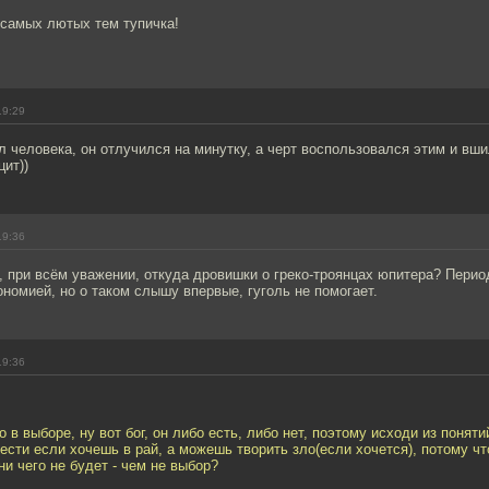
 самых лютых тем тупичка!
19:29
л человека, он отлучился на минутку, а черт воспользовался этим и вши
цит))
19:36
 при всём уважении, откуда дровишки о греко-троянцах юпитера? Перио
номией, но о таком слышу впервые, гуголь не помогает.
19:36
 в выборе, ну вот бог, он либо есть, либо нет, поэтому исходи из понят
ести если хочешь в рай, а можешь творить зло(если хочется), потому чт
ни чего не будет - чем не выбор?