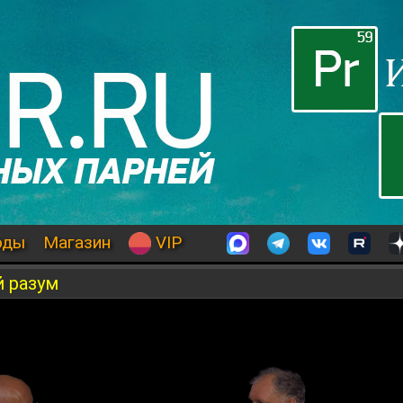
оды
Магазин
VIP
 разум