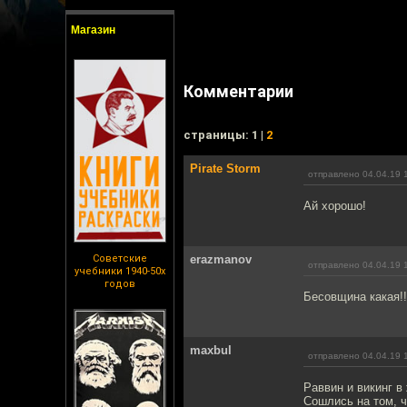
Магазин
Комментарии
cтраницы: 1 |
2
Pirate Storm
отправлено 04.04.19 
Ай хорошо!
Советские
erazmanov
отправлено 04.04.19 
учебники 1940-50х
годов
Бесовщина какая!!
maxbul
отправлено 04.04.19 
Раввин и викинг в
Сошлись на том, ч