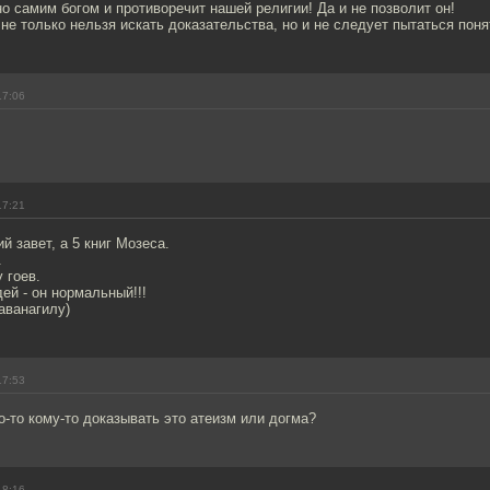
о самим богом и противоречит нашей религии! Да и не позволит он!
 не только нельзя искать доказательства, но и не следует пытаться понят
17:06
17:21
ий завет, а 5 книг Мозеса.
.
у гоев.
й - он нормальный!!!
аванагилу)
17:53
-то кому-то доказывать это атеизм или догма?
18:16