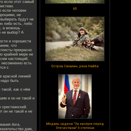
что если этот самый
ристиан.
65
о если человек
орошими, не
 выбирать будут не
он либо есть, либо
й, а можешь
м не выбор? А
ности и хорошести
меем, что
 атеисты прекрасно
по крайней мере не
всем настоящий,
, несомненно есть
Остров Сахалин, река Найба
лся с
е красной линией
 надо быть
такой, как о нём
шим и он не такой и
е христианский.
т он не такой и не
Медаль ордена "За заслуги перед
вания бога,
Отечеством" II степени
оказательство дам,