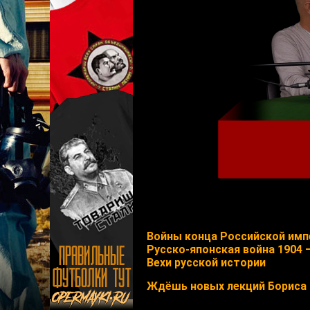
Войны конца Российской имп
Русско-японская война 1904 
Вехи русской истории
Ждёшь новых лекций Бориса