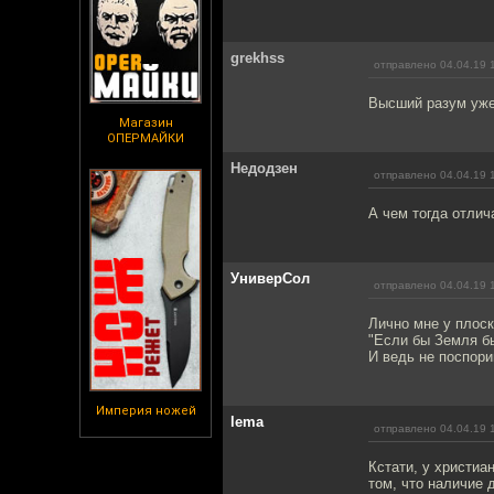
grekhss
отправлено 04.04.19 
Высший разум уже
Магазин
ОПЕРМАЙКИ
Недодзен
отправлено 04.04.19 
А чем тогда отлич
УниверСол
отправлено 04.04.19 
Лично мне у плоск
"Если бы Земля бы
И ведь не поспори
Империя ножей
lema
отправлено 04.04.19 
Кстати, у христиа
том, что наличие 