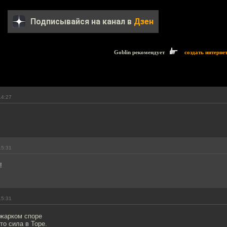
Подписывайся на канал в
Дзен
Goblin рекомендует
создать интерне
14:27
15:31
!
15:31
 жарком споре
то сила в Торе.