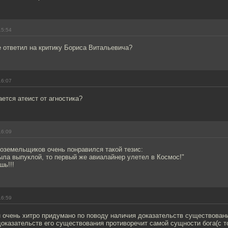
15:54
 ответил на критику Бориса Витальевича?
16:07
ается атеист от агностика?
16:09
оземельщиков очень понравился такой тезис:
ла выпуклой, то первый же авиалайнер улетел в Космос!"
шь!!!
16:59
н очень хитро придумано по поводу наличия доказательств существовани
доказательств его существования противоречит самой сущности бога(с т