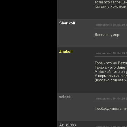
если это запрещен
Кстати у христиан
Sharikoff
отправлено 04.04.19 
Данелия умер
Zhukoff
отправлено 04.04.19 
Тора - это не Ветх
Танаха - это Завет
А Ветхий - это он 
У нормальных люде
(яростно пляшет х
sclock
отправлено 04.04.19 
Необходимость что
Az_k1983
отправлено 04.04.19 