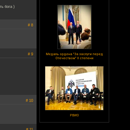
ь бога )
# 8
# 9
Медаль ордена "За заслуги перед
Отечеством" II степени
# 10
РВИО
# 11