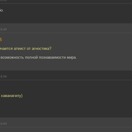
о.
18:46
5
ичается атеист от агностика?
 возможность полной познаваемости мира.
18:56
 хаванагилу)
19:09