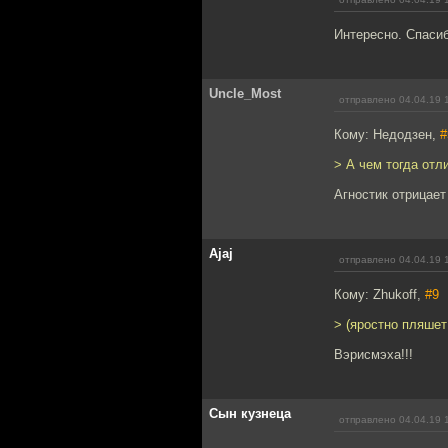
Интересно. Спасиб
Uncle_Most
отправлено 04.04.19 
Кому: Недодзен,
#
> А чем тогда отл
Агностик отрицает
Ajaj
отправлено 04.04.19 
Кому: Zhukoff,
#9
> (яростно пляшет
Вэрисмэха!!!
Сын кузнеца
отправлено 04.04.19 