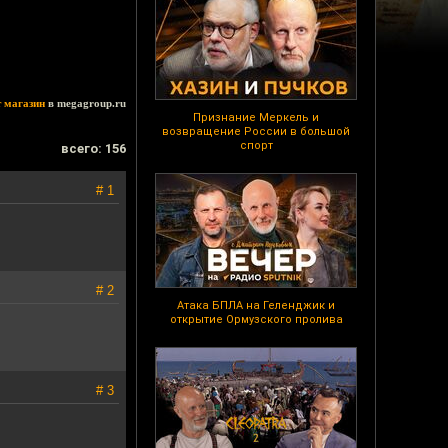
т магазин
в megagroup.ru
Признание Меркель и
возвращение России в большой
спорт
всего: 156
# 1
# 2
Атака БПЛА на Геленджик и
открытие Ормузского пролива
# 3