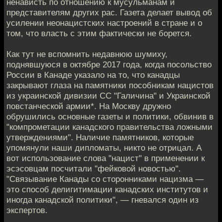
ненависть по отношению к мусульманам и
представителям других рас. Газета делает вывод об
усилении неонацистских настроений в стране и о
том, что власть с этим фактически не борется.
Как тут не вспомнить недавнюю шумиху,
поднявшуюся в октябре 2017 года, когда посольство
России в Канаде указало на то, что канадцы
закрывают глаза на памятники пособникам нацистов
из украинской дивизии СС "Галичина" и Украинской
повстанческой армии*. На Москву дружно
обрушились основные газеты и политики, обвинив в
"компрометации канадского правительства ложными
утверждениями". Наличие памятников, которые
упомянули наши дипломаты, никто не отрицал. А
вот использование слова "нацист" в применении к
эсэсовцам посчитали "фейковой новостью".
"Связывание Канады со сторонниками нацизма —
это способ делигитимации канадских институтов и
иногда канадской политики", — гневался один из
экспертов.