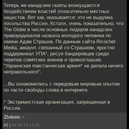
Теперь же канадские газеты возмущаются
бездействием властей относительно местных
нацистов. Вот как, оказывается: это не выдумка
посольства России. Кстати, очень показательно, что
The Globe в числе основных лидеров канадских
праворадикалов назвала молодого человека по
имени Адам Страшок. По данным сайта Ricochet
Media, аккаунт, связанный со Страшком, яростно
поддерживал УПА*, рисуя бандеровцев среди
черепов советских воинов и провозглашая:
"Украинская повстанческая армия* не делала ничего
неправильного!".
...Вы ознакомились с передовым мировым опытом
по части свободы слова в интернете.
* Экстремистская организация, запрещенная в
России.
Zlobsic
»
#2 |
04.05.19 14:55