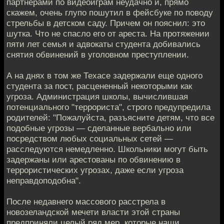
партнерами по видеоиграм неудачно и, прямо
скажем, очень глупо пошутил в фейсбуке по поводу
стрельбы в детском саду. Причем он пояснил: это
шутка. Что не спасло его от ареста. На протяжении
пяти лет семья и адвокаты студента добивались
снятия обвинений в уголовном преступлении.
А на днях в том же Техасе задержали еще одного
студента за пост, расцененный некоторыми как
угроза. Администрация школы, вычислившая
потенциального "террориста", строго предупредила
родителей: "Пожалуйста, разъясните детям, что все
подобные угрозы — сделанные вербально или
посредством любых социальных сетей —
расследуются немедленно. Школьники могут быть
задержаны или арестованы по обвинению в
террористических угрозах, даже если угроза
неправдоподобна".
После недавнего массового расстрела в
новозеландской мечети власти этой страны
предприняли целый ряд мер, которые наши