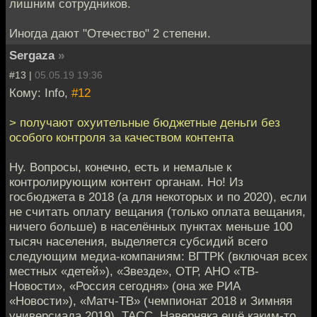
лишним сотрудников.
Иногда дают "Отечество" 2 степени.
Sergaza
»
#13 |
05.05.19 19:36
Кому: Info,
#12
> получают охуительные бюджетные деньги без
особого контроля за качеством контента
Ну. Вопросы, конечно, есть и немалые к
контролирующим контент органам. Но! Из
госбюджета в 2018 (а для некоторых и по 2020), если
не считать оплату вещания (только оплата вещания,
ничего больше) в населённых пунктах меньше 100
тысяч населения, выделяется субсидий всего
следующим медиа-компаниям: ВГТРК (включая всех
местных «детей»), «Звезде», ОТР, АНО «ТВ-
Новости», «Россия сегодня» (она же РИА
«Новости»), «Матч-ТВ» (чемпионат 2018 и Зимняя
универсиада 2019), ТАСС. Наверняка ещё каким-то