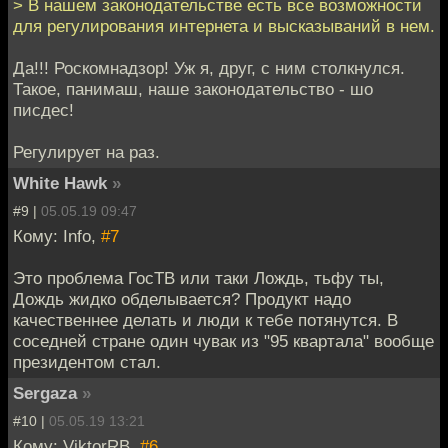
> В нашем законодательстве есть все возможности
для регулирования интернета и высказываний в нем.
Да!!! Роскомнадзор! Уж я, друг, с ним столкнулся.
Такое, панимаш, наше законодательство - шо
писдес!
Регулирует на раз.
White Hawk
»
#9 |
05.05.19 09:47
Кому: Info,
#7
Это проблема ГосТВ или таки Лождь, тьфу ты,
Дождь жидко обделывается? Продукт надо
качественнее делать и люди к тебе потянутся. В
соседней стране один чувак из "95 квартала" вообще
президентом стал.
Sergaza
»
#10 |
05.05.19 13:21
Кому: ViktorRB,
#6