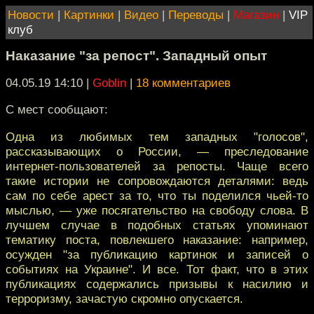
Новости
|
Картинки
|
Видео
|
Переводы
|
Магазин
|
VIP
клуб
Наказание "за репост". Западный опыт
04.05.19 14:10
|
Goblin
|
18 комментариев
С мест сообщают:
Одна из любимых тем западных "голосов",
рассказывающих о России, — преследование
интернет-пользователей за репосты. Чаще всего
такие истории не сопровождаются деталями: ведь
сам по себе арест за то, что ты поделился чьей-то
мыслью, — уже посягательство на свободу слова. В
лучшем случае в подобных статьях упоминают
тематику поста, повлекшего наказание: например,
осужден "за публикацию картинок и записей о
событиях на Украине". И все. Тот факт, что в этих
публикациях содержались призывы к насилию и
терроризму, зачастую скромно опускается.