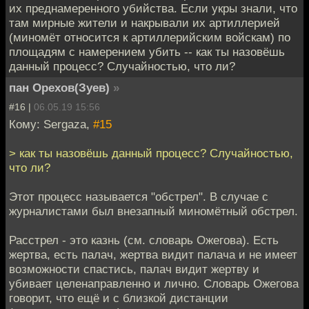
их преднамеренного убийства. Если укры знали, что
там мирные жители и накрывали их артиллерией
(миномёт относится к артиллерийским войскам) по
площадям с намерением убить -- как ты назовёшь
данный процесс? Случайностью, что ли?
пан Орехов(Зуев)
»
#16 |
06.05.19 15:56
Кому: Sergaza,
#15
> как ты назовёшь данный процесс? Случайностью,
что ли?
Этот процесс называется "обстрел". В случае с
журналистами был внезапный миномётный обстрел.
Расстрел - это казнь (см. словарь Ожегова). Есть
жертва, есть палач, жертва видит палача и не имеет
возможности спастись, палач видит жертву и
убивает целенаправленно и лично. Словарь Ожегова
говорит, что ещё и с близкой дистанции