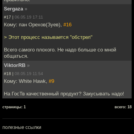
Sergaza
»
#17 |
06.05.19 17:11
Кому: пан Орехов(Зуев),
#16
> Этот процесс называется "обстрел"
Всего самого плохого. Не надо больше со мной
общаться.
ViktorRB
»
#18 |
08.05.19 11:54
Кому: White Hawk,
#9
На ГосТв качественный продукт? Закусывать надо!
cтраницы: 1
всего: 18
полезные ссылки