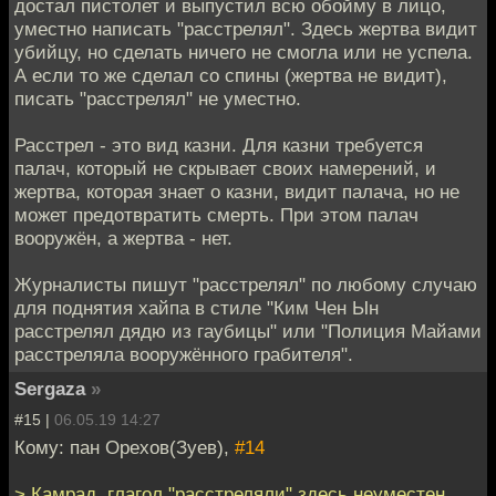
достал пистолет и выпустил всю обойму в лицо,
уместно написать "расстрелял". Здесь жертва видит
убийцу, но сделать ничего не смогла или не успела.
А если то же сделал со спины (жертва не видит),
писать "расстрелял" не уместно.
Расстрел - это вид казни. Для казни требуется
палач, который не скрывает своих намерений, и
жертва, которая знает о казни, видит палача, но не
может предотвратить смерть. При этом палач
вооружён, а жертва - нет.
Журналисты пишут "расстрелял" по любому случаю
для поднятия хайпа в стиле "Ким Чен Ын
расстрелял дядю из гаубицы" или "Полиция Майами
расстреляла вооружённого грабителя".
Sergaza
»
#15 |
06.05.19 14:27
Кому: пан Орехов(Зуев),
#14
> Камрад, глагол "расстреляли" здесь неуместен