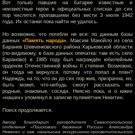
Вот только павшие на батарее известные и
неизвестные герои в официальных списках до сих
пор числятся пропавшими без вести 3 июля 1942
года. Их останки пока найти не удалось.
Но возможно, что погибли не все: по данным базы
данных
«Память народа»
, Максим Манойло из села
Баранев Шевченковского района Харьковской области
(по-видимому, в базе данных опечатка: там есть село
Бараново) в 1985 году был награждён юбилейным
орденом Отечественной войны II степени. Возможно,
он тогда не вернулся, потому что попал в плен?
Надежда, на то, что он до сих пор жив, призрачна, но,
быть может, что-нибудь смогут рассказать его
родные, знакомые, соседи. Неясно пока, и о каких
«наших» упомянул в записке пулемётчик Никитин.
Поиск продолжается.
Автор благодарит руководителя Севастопольского
отделения «Поискового движения России» Александра
Неменко и зам. начальника экскурсионно-просветительского