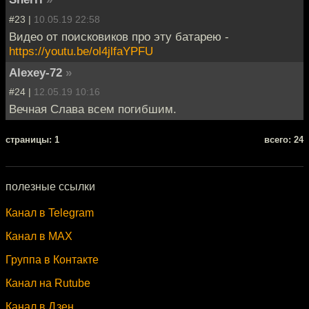
#23 |
10.05.19 22:58
Видео от поисковиков про эту батарею -
https://youtu.be/ol4jlfaYPFU
Alexey-72
»
#24 |
12.05.19 10:16
Вечная Слава всем погибшим.
cтраницы: 1
всего: 24
полезные ссылки
Канал в Telegram
Канал в MAX
Группа в Контакте
Канал на Rutube
Канал в Дзен