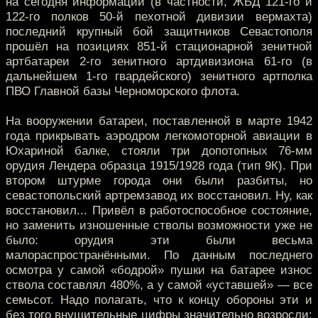
на сегодня информации (в частности, ЖБД 121-го и
122-го полков 50-й пехотной дивизии вермахта)
последний крупный бой защитников Севастополя
прошёл на позициях 851-й стационарной зенитной
артбатареи 2-го зенитного артдивизиона 61-го (в
дальнейшем 1-го гвардейского) зенитного артполка
ПВО Главной базы Черноморского флота.
На вооружении батареи, поставленной в марте 1942
года прикрывать аэродром легкомоторной авиации в
Юхариной балке, стояли три допотопных 76-мм
орудия Лендера образца 1915/1928 года (тип 9К). При
втором штурме города они были разбиты, но
севастопольский артремзавод их восстановил. Ну, как
восстановил... Привёл в работоспособное состояние,
но заменить изношенные стволы возможности уже не
было: орудия эти были весьма
малораспространёнными. По данным последнего
осмотра у самой «бодрой» пушки на батарее износ
ствола составлял 480%, а у самой «уставшей» — все
семьсот. Надо полагать, что к концу обороны эти и
без того внушительные цифры значительно возросли: