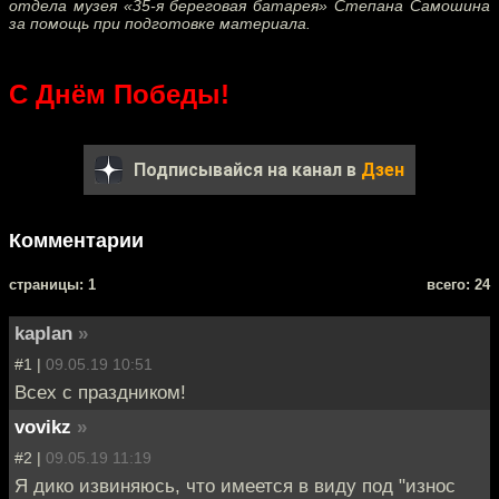
отдела музея «35-я береговая батарея» Степана Самошина
за помощь при подготовке материала.
С Днём Победы!
Подписывайся на канал в
Дзен
Комментарии
cтраницы: 1
всего: 24
kaplan
»
#1 |
09.05.19 10:51
Всех с праздником!
vovikz
»
#2 |
09.05.19 11:19
Я дико извиняюсь, что имеется в виду под "износ