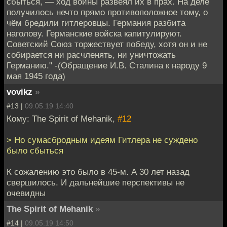
сбыться, — ход войны развеял их в прах. На деле
получилось нечто прямо противоположное тому, о
чём бредили гитлеровцы. Германия разбита
наголову. Германские войска капитулируют.
Советский Союз торжествует победу, хотя он и не
собирается ни расчленять, ни уничтожать
Германию." -(Обращение И.В. Сталина к народу 9
мая 1945 года)
vovikz
»
#13 |
09.05.19 14:40
Кому: The Spirit of Mehanik,
#12
> Но сумасбродным идеям Гитлера не суждено
было сбыться
К сожалению это было в 45-м. А 30 лет назад
свершилось. И дальнейшие перспективы не
очевидны
The Spirit of Mehanik
»
#14 |
09.05.19 14:50