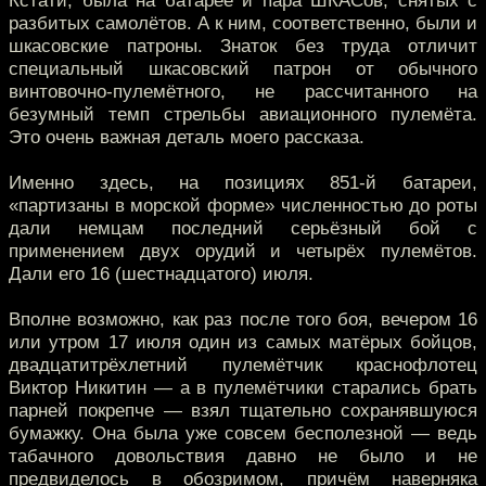
Кстати, была на батарее и пара ШКАСов, снятых с
разбитых самолётов. А к ним, соответственно, были и
шкасовские патроны. Знаток без труда отличит
специальный шкасовский патрон от обычного
винтовочно-пулемётного, не рассчитанного на
безумный темп стрельбы авиационного пулемёта.
Это очень важная деталь моего рассказа.
Именно здесь, на позициях 851-й батареи,
«партизаны в морской форме» численностью до роты
дали немцам последний серьёзный бой с
применением двух орудий и четырёх пулемётов.
Дали его 16 (шестнадцатого) июля.
Вполне возможно, как раз после того боя, вечером 16
или утром 17 июля один из самых матёрых бойцов,
двадцатитрёхлетний пулемётчик краснофлотец
Виктор Никитин — а в пулемётчики старались брать
парней покрепче — взял тщательно сохранявшуюся
бумажку. Она была уже совсем бесполезной — ведь
табачного довольствия давно не было и не
предвиделось в обозримом, причём наверняка