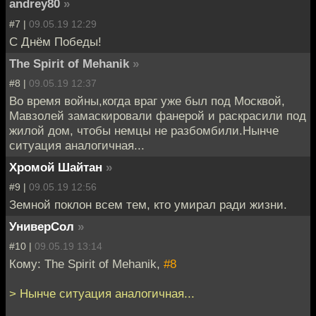
andrey80
»
#7 |
09.05.19 12:29
С Днём Победы!
The Spirit of Mehanik
»
#8 |
09.05.19 12:37
Во время войны,когда враг уже был под Москвой,
Мавзолей замаскировали фанерой и раскрасили под
жилой дом, чтобы немцы не разбомбили.Нынче
ситуация аналогичная...
Хромой Шайтан
»
#9 |
09.05.19 12:56
Земной поклон всем тем, кто умирал ради жизни.
УниверСол
»
#10 |
09.05.19 13:14
Кому: The Spirit of Mehanik,
#8
> Нынче ситуация аналогичная...