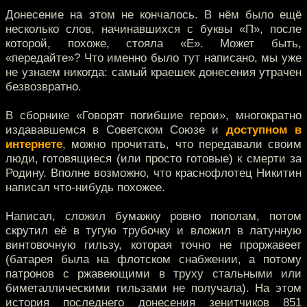
Донесение на этом не кончалось. В нём было ещё
несколько слов, начинавшихся с буквы «П», после
которой, похоже, стояла «Е». Может быть,
«передайте»? Что именно было тут написано, мы уже
не узнаем никогда: самый краешек донесения утрачен
безвозвратно.
В сборнике «Говорят погибшие герои», многократно
издававшемся в Советском Союзе и
доступном в
интернете
, можно прочитать, что передавали своим
люди, готовящиеся (или просто готовые) к смерти за
Родину. Вполне возможно, что краснофлотец Никитин
написал что-нибудь похожее.
Написал, сложил бумажку ровно пополам, потом
скрутил её в тугую трубочку и вложил в латунную
винтовочную гильзу, которая точно не проржавеет
(батарея была на флотском снабжении, а потому
патронов с ржавеющими в труху стальными или
биметаллическими гильзами не получала). На этом
история последнего донесения зенитчиков 851