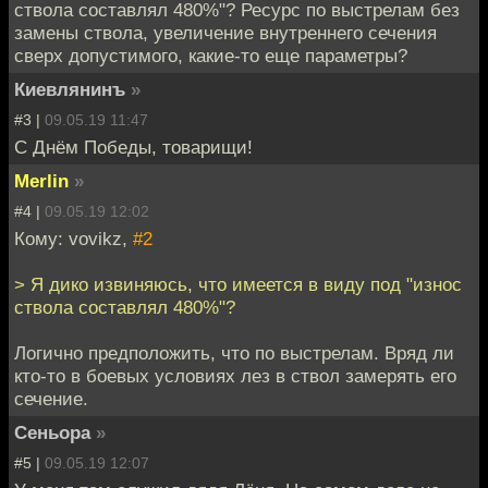
ствола составлял 480%"? Ресурс по выстрелам без
замены ствола, увеличение внутреннего сечения
сверх допустимого, какие-то еще параметры?
Киевлянинъ
»
#3 |
09.05.19 11:47
С Днём Победы, товарищи!
Merlin
»
#4 |
09.05.19 12:02
Кому: vovikz,
#2
> Я дико извиняюсь, что имеется в виду под "износ
ствола составлял 480%"?
Логично предположить, что по выстрелам. Вряд ли
кто-то в боевых условиях лез в ствол замерять его
сечение.
Сеньора
»
#5 |
09.05.19 12:07