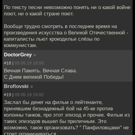
По тексту песни невозможно понять ни о какой войне
поют, ни о какой стране поют.
Вообще трудно смотреть в последнее время на
произведения искусства о Великой Отечественной -
капиталисты льют крокодильи слёзы по
коммунистам.
DoctorGrey
»
#18 |
09.05.19 18:58
Вечная Память. Вечная Слава.
С Днем великой Победы!
Broflovski
»
#19 |
09.05.19 19:02
Заслал бы денег на фильм о лейтенанте,
принявшем безнадежный бой на 45-ке против
колонны танков, про этот эпизод и прочее. Фильм из
таких эпизодов вышел бы приличным. Это
возможно, такое организовать? " Панфиловцами" не
стоит ограничиваться....