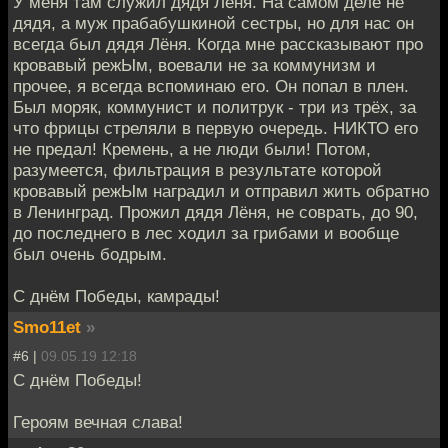
У меня там служил дядя Лёня. На самом деле не
дядя, а муж прабабушкиной сестры, но для нас он
всегда был дядя Лёня. Когда мне рассказывают про
кровавый режЫм, воевали не за коммунизм и
прочее, я всегда вспоминаю его. Он попал в плен.
Был моряк, коммунист и политрук - три из трёх, за
что фрицы стреляли в первую очередь. НИКТО его
не предал! Кремень, а не люди были! Потом,
разумеется, фильтрация в результате которой
кровавый режЫм наградил и отправил жить обратно
в Ленинград. Прожил дядя Лёня, не соврать, до 90,
до последнего в лес ходил за грибами и вообще
был очень бодрым.
С днём Победы, камрады!
Smo11et
»
#6 |
09.05.19 12:18
С днём Победы!
Героям вечная слава!