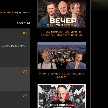
дать сайт
в megagroup.ru
всего: 61
Атака БПЛА на Геленджик и
# 1
открытие Ормузского пролива
 только разве что
# 2
Клеопатра, часть 2: финансовое
болото
# 3