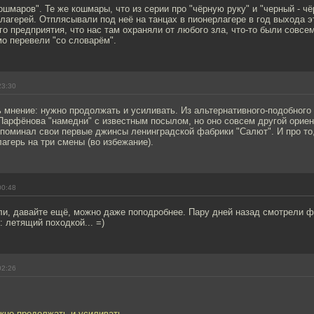
кошмаров". Те же кошмары, что из серии про "чёрную руку" и "черный - чё
агерей. Отплясывали под неё на танцах в пионерлагере в год выхода э
го предприятия, что нас там охраняли от любого зла, что-то были совсем
о перевели "со словарём".
23:30
 мнение: нужно продолжать и усиливать. Из альтернативного-подобног
Парфёнова "намедни" с известным посылом, но оно совсем другой ориен
поминал свои первые джинсы ленинградской фабрики "Салют". И про то, 
лагерь на три смены (во избежание).
00:48
ли, давайте ещё, можно даже поподробнее. Пару дней назад смотрели 
 летящий походкой... =)
02:26
жно продолжать и усиливать.