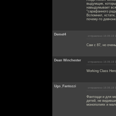
выдумщик, который
навыдумывает всяк
"сарафанного ради
Вспомнил, кстати,
почему-то девчонк
Demet4
отправлено 16.06.19 
Сам с 87, но очен
Dean Winchester
отправлено 16.06.19 
Working Class Her
Ugo_Fantozzi
отправлено 16.06.19 
Фантоцци и для ме
детей, не видивши
монополиях и мал