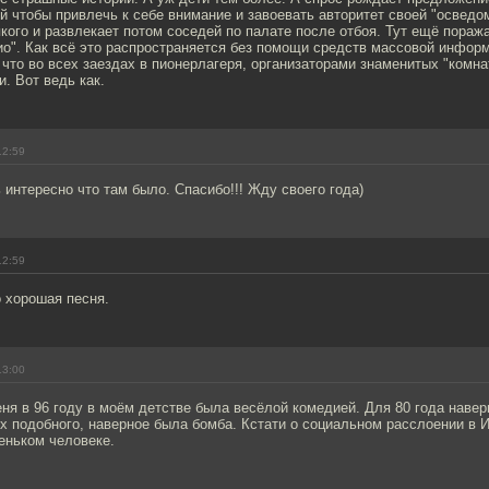
 чтобы привлечь к себе внимание и завоевать авторитет своей "осведо
ого и развлекает потом соседей по палате после отбоя. Тут ещё пораж
о". Как всё это распространяется без помощи средств массовой инфор
 что во всех заездах в пионерлагеря, организаторами знаменитых "комна
и. Вот ведь как.
12:59
ь интересно что там было. Спасибо!!! Жду своего года)
12:59
o хорошая песня.
13:00
ня в 96 году в моём детстве была весёлой комедией. Для 80 года наве
х подобного, наверное была бомба. Кстати о социальном расслоении в И
еньком человеке.