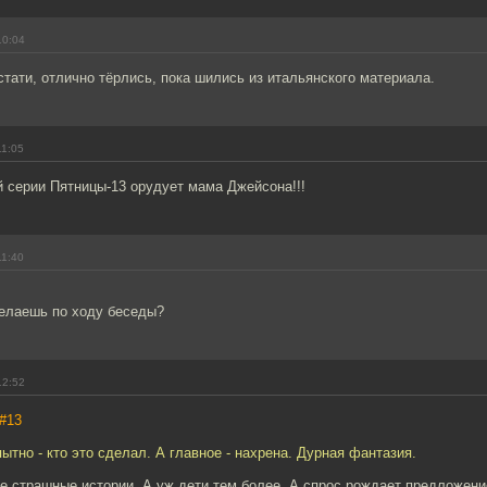
10:04
стати, отлично тёрлись, пока шились из итальянского материала.
11:05
 серии Пятницы-13 орудует мама Джейсона!!!
11:40
,
делаешь по ходу беседы?
12:52
#13
ытно - кто это сделал. А главное - нахрена. Дурная фантазия.
е страшные истории. А уж дети тем более. А спрос рождает предложени