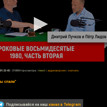
01:23:43
|
310854 просмотра
|
текст
|
аудиоверсия
|
скачать
вы спали"
Подписывайся на наш
канал в Telegram