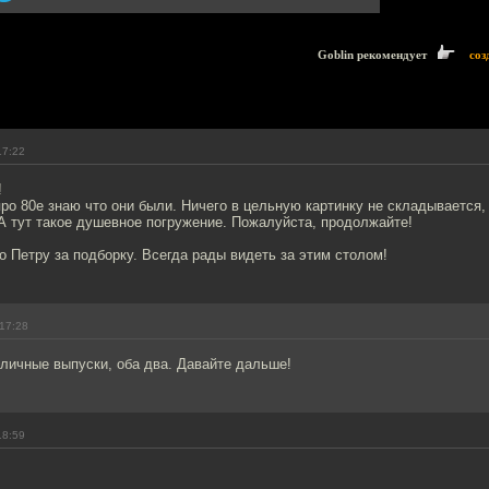
Goblin рекомендует
соз
17:22
!
про 80е знаю что они были. Ничего в цельную картинку не складывается,
А тут такое душевное погружение. Пожалуйста, продолжайте!
 Петру за подборку. Всегда рады видеть за этим столом!
17:28
личные выпуски, оба два. Давайте дальше!
18:59