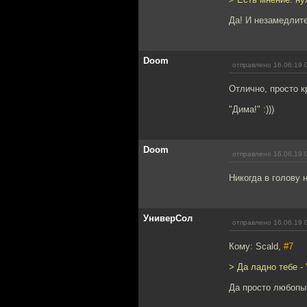
Да! И незамедлите
Doom
отправлено 16.06.19 
Отлично, просто к
"Дима!" :)))
Doom
отправлено 16.06.19 
Никогда в голову 
УниверСол
отправлено 16.06.19 
Кому: Scald,
#7
> Да ладно тебе -
Да просто любопыт