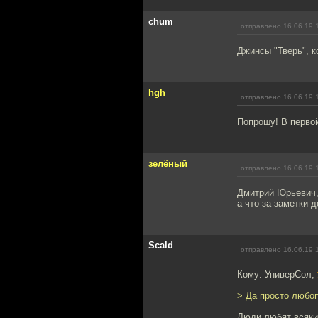
chum
отправлено 16.06.19 
Джинсы "Тверь", к
hgh
отправлено 16.06.19 
Попрошу! В первой
зелёный
отправлено 16.06.19 
Дмитрий Юрьевич
а что за заметки 
Scald
отправлено 16.06.19 
Кому: УниверСол,
> Да просто любоп
Люди любят всяки