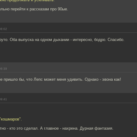
льно перейти к рассказам про 90ые.
08:02
руто. Оба выпуска на одном дыхании - интересно, бодро. Спасибо.
08:39
не пришло бы, что Лепс может меня удивить. Однако - эвона как!
09:41
 "кошмаров".
но - кто это сделал. А главное - нахрена. Дурная фантазия.