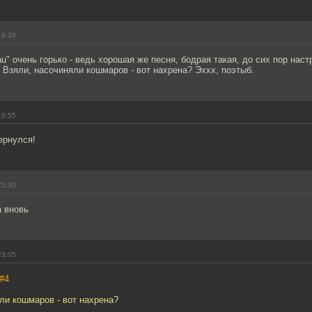
19:28
u" очень горько - ведь хорошая же песня, бодрая такая, до сих пор наст
 Взяли, насочиняли кошмаров - вот нахрена? Эххх, поэтыб.
19:55
ернулся!
21:30
а вновь
23:05
#4
ли кошмаров - вот нахрена?