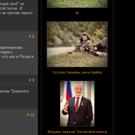
рный гроб" из
той песни. И
 не против такого
65
# 8
о припоминаю
тации.(
что как и Петра в
Остров Сахалин, река Найба
# 9
фильм "Берегите
# 10
Медаль ордена "За заслуги перед