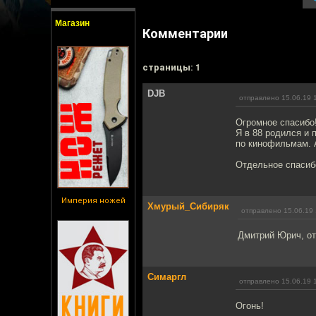
Магазин
Комментарии
cтраницы: 1
DJB
отправлено 15.06.19 
Огромное спасибо
Я в 88 родился и 
по кинофильмам. 
Отдельное спасибо
Империя ножей
Хмурый_Сибиряк
отправлено 15.06.19 
Дмитрий Юрич, от
Симаргл
отправлено 15.06.19 
Огонь!