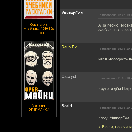
УниверСол
отправлено 15.06.19 
Советские
А за песню "Moska
учебники 1940-50х
заоблачных высот.
годов
Deus Ex
отправлено 15.06.19 
как в молодость в
Catalyst
отправлено 15.06.19 
Круто, ждём Петр
Магазин
Scald
отправлено 15.06.19 
ОПЕРМАЙКИ
Кому: УниверСол,
> Взяли, насочиня