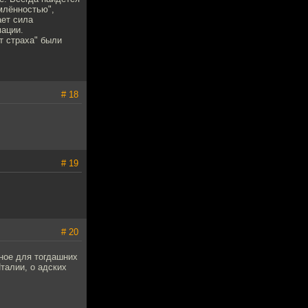
млённостью",
ает сила
мации.
т страха" были
# 18
# 19
# 20
рное для тогдашних
талии, о адских