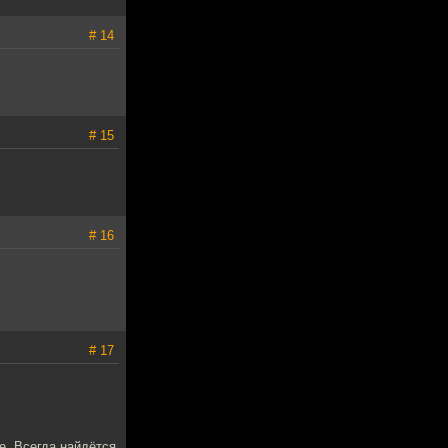
# 14
# 15
# 16
# 17
е. Всегда найдётся