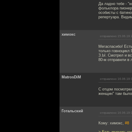
Да ладно тебе - "
фольклора пионерл
особисты с батино
репертуара. Видим
химокс
отправлено 15.06.19 
Мегаспасибо! Есть
только говноцикл 
З.Ы. Смотрел и вс
80-м отправили в 
MatrosDiM
отправлено 16.06.19 
С отцом посмотре
женщин" там было:
Готальский
отправлено 16.06.19 
Кому: химокс,
#8
> Есть мнение: ну