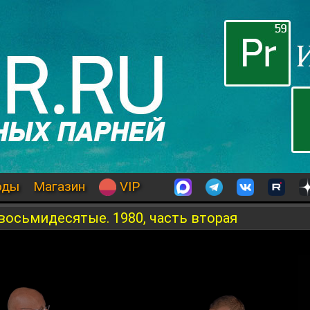
оды
Магазин
VIP
осьмидесятые. 1980, часть вторая