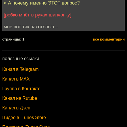
> А почему именно ЭТОТ вопрос?
[робко мнёт в руках шапчонку]
мне вот так захотелось...
cтраницы: 1
все комментарии
полезные ссылки
Канал в Telegram
Канал в MAX
Группа в Контакте
Канал на Rutube
Канал в Дзен
Видео в iTunes Store