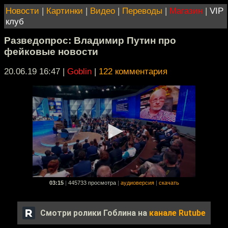
Новости
|
Картинки
|
Видео
|
Переводы
|
Магазин
|
VIP
клуб
Разведопрос: Владимир Путин про
фейковые новости
20.06.19 16:47
|
Goblin
|
122 комментария
03:15
|
445733 просмотра
|
аудиоверсия
|
скачать
Смотри ролики Гоблина на
канале Rutube