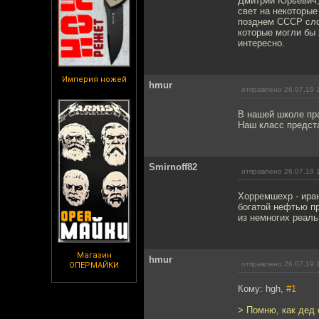
Дмитрий Юрьевич,
свет на некоторые
позднем СССР сло
которые могли бы 
интересно.
Империя ножей
hmur
отправлено 26.07.19 
В нашей школе пр
Наш класс предста
Smirnoff82
отправлено 26.07.19 
Хорремшехр - ира
богатой нефтью пр
из немногих реаль
Магазин
hmur
отправлено 26.07.19 
ОПЕРМАЙКИ
Кому: hgh,
#1
> Помню, как дед 