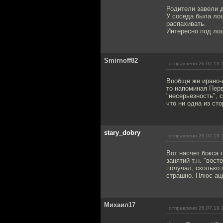
Родители завели д
У соседа была лош
распахивать.
Интересно под ло
Smirnoff82
отправлено 26.07.19 
Вообще же ирано-
то напоминая Пер
"несерьезность", 
что ни одна из ст
stary_dobry
отправлено 26.07.19 
Вот насчет бокса 
занятий т.н. "вос
получал, сколько 
страшно. Плюс ацц
Михаил17
отправлено 26.07.19 