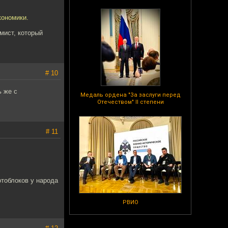
кономики.
мист, который
# 10
ь же с
Медаль ордена "За заслуги перед
Отечеством" II степени
# 11
отоблоков у народа
РВИО