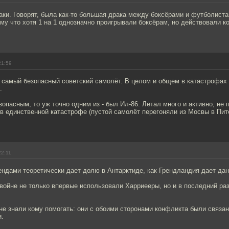
аки. Говорят, была как-то большая драка между боксёрами и футболист
му что хотя 1 на 1 однозначно проигрывали боксёрам, но действовали к
21:59
не самый безопасный советский самолёт. В целом и общем в катастрофах 
.
опасным, то уж точно одним из - был Ил-86. Летал много и активно, не 
в единственной катастрофе (пустой самолёт перегоняли из Мосвы в Пит
22:11
ндами теоретически дает долю в Антарктиде, как Грендландия дает дан
войне не только впервые использовали Харриееры, но и в последний ра
не знали кому помогать: они с обоими сторонами конфликта были связа
.