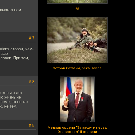
65
помогал нам
# 7
боих сторон, чем-
 всю
ловек. При том,
Остров Сахалин, река Найба
# 8
есколько лет
сю жизнь не
леме, то не так
, не тем.
# 9
Медаль ордена "За заслуги перед
Отечеством" II степени