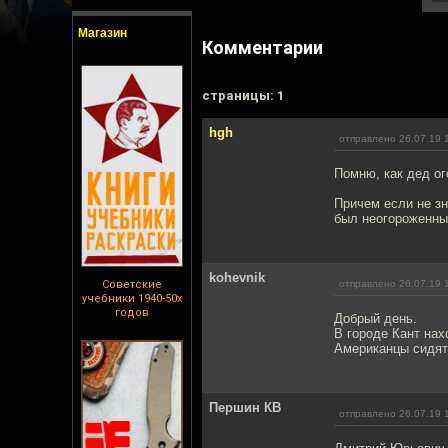
Магазин
Комментарии
cтраницы: 1
hgh
отправлено 26.07.19 
Помню, как дед ог
Причем если не зн
был неогороженны
kohevnik
Советские
отправлено 26.07.19 
учебники 1940-50х
годов
Добрый день.
В городе Кант нах
Американцы сидят
Першин КВ
отправлено 26.07.19 