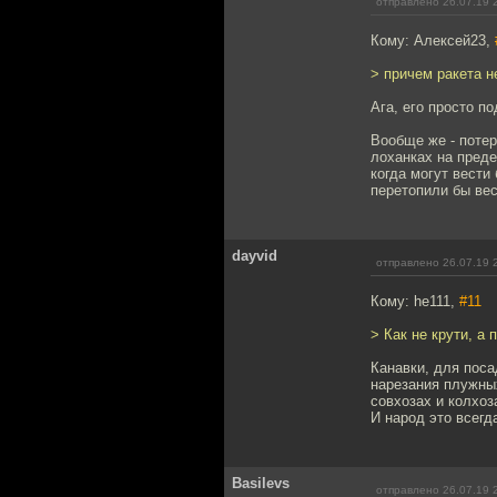
отправлено 26.07.19 
Кому: Алексей23,
> причем ракета н
Ага, его просто п
Вообще же - потер
лоханках на преде
когда могут вести
перетопили бы вес
dayvid
отправлено 26.07.19 
Кому: he111,
#11
> Как не крути, а
Канавки, для поса
нарезания плужных
совхозах и колхоз
И народ это всегд
Basilevs
отправлено 26.07.19 