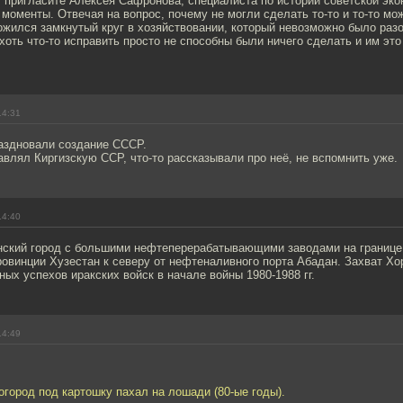
 пригласите Алексея Сафронова, специалиста по истории советской эко
 моменты. Отвечая на вопрос, почему не могли сделать то-то и то-то мож
жился замкнутый круг в хозяйствовании, который невозможно было разо
хоть что-то исправить просто не способны были ничего сделать и им это
14:31
аздновали создание СССР.
влял Киргизскую ССР, что-то рассказывали про неё, не вспомнить уже.
14:40
нский город с большими нефтеперерабатывающими заводами на границе
овинции Хузестан к северу от нефтеналивного порта Абадан. Захват Хо
ных успехов иракских войск в начале войны 1980-1988 гг.
14:49
огород под картошку пахал на лошади (80-ые годы).