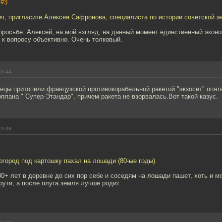
,
#3
ч, пригласите Алексея Сафронова, специалиста по истории советской э
росьбе. Алексей, на мой взгляд, на данный момент единственный эконо
 к вопросу объективно. Очень толковый.
16:44
цы притопили французской противокорабельной ракетой "экзосет" опят
плана " Супер-Этандар", причем ракета не взорвалась.Вот такой казус.
19:08
огород под картошку пахал на лошади (80-ые годы).
0+ лет в деревне до сих пор себе и соседям на лошади пашет, хоть и м
крути, а после плуга земля лучше родит.