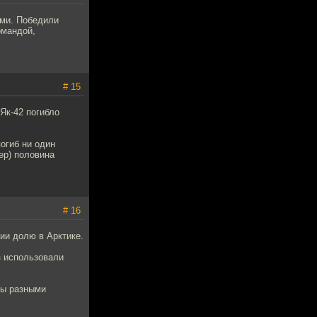
ами. Победили
омандой,
# 15
Як-42 погибло
погиб ни один
ер) половина
# 16
ии долю в Арктике.
з использовали
ны разными