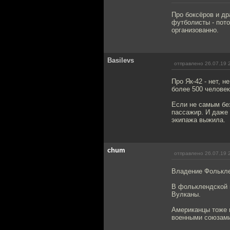
Про боксёров и др
футболисты - пото
организованно.
Basilevs
отправлено 26.07.19 
Про Як-42 - нет, 
более 500 человек
Если не самым без
пассажир. И даже 
экипажа выжила.
chum
отправлено 26.07.19 
Владение Фолькле
В фольклендской 
Вулканы.
Американцы тоже 
военными союзами