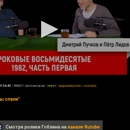
01:54:43
|
306611 просмотров
|
текст
|
аудиоверсия
|
скачать
вы спали"
Смотри ролики Гоблина на
канале Rutube