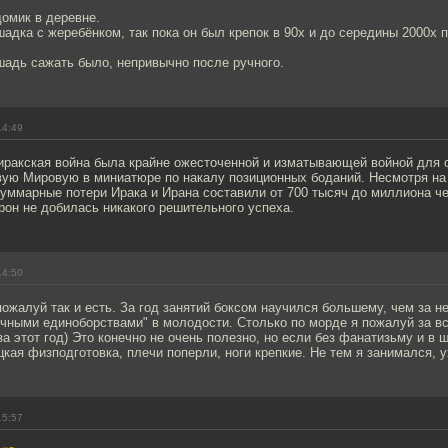
омик в деревне.
адка с жеребёнком, так пока он был крепок в 90х и до середины 2000х 
шадь сажать было, непривычно после ручного.
14:49
иракская война была крайне ожесточенной и изматывающей войной для о
вую Мировую в миниатюре по накалу позиционных боданий. Несмотря на
суммарные потери Ирака и Ирана составили от 700 тысяч до миллиона че
орон не добилась никакого решительного успеха.
14:50
пожалуй так и есть. За год занятий боксом научился большему, чем за н
точными единоборствами" в молодости. Столько по морде я пожалуй за в
за этот год) Это конечно не очень полезно, но если без фанатизьму и в ш
кая физподготовка, плечи поперли, ноги крепкие. Не тем я занимался, ух
15:57