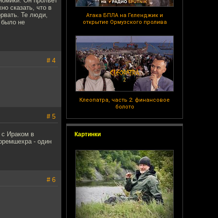
номики. Он прольёт
но сказать, что в
рвать. Те люди,
Атака БПЛА на Геленджик и
 было не
открытие Ормузского пролива
# 4
Клеопатра, часть 2: финансовое
болото
# 5
 с Ираком в
Картинки
рремшехра - один
# 6