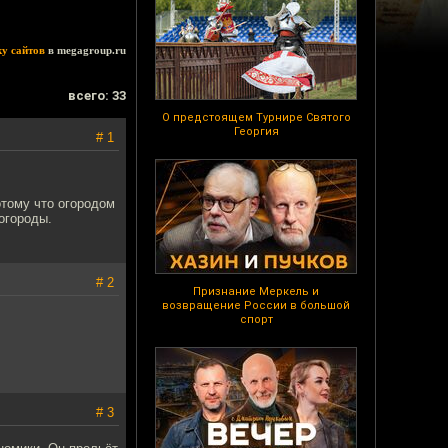
ку сайтов
в megagroup.ru
всего: 33
О предстоящем Турнире Святого
Георгия
# 1
отому что огородом
огороды.
# 2
Признание Меркель и
возвращение России в большой
спорт
# 3