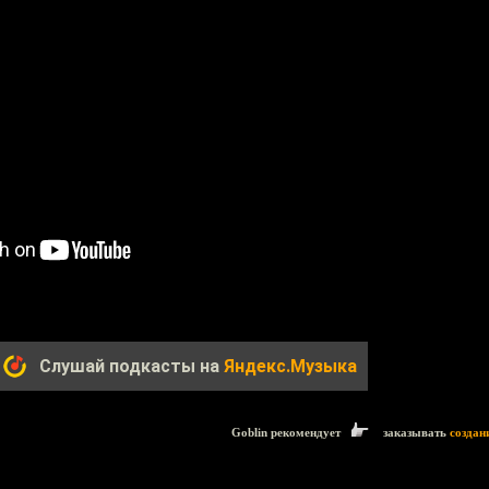
Слушай подкасты на
Яндекс.Музыка
Goblin рекомендует
заказывать
создан