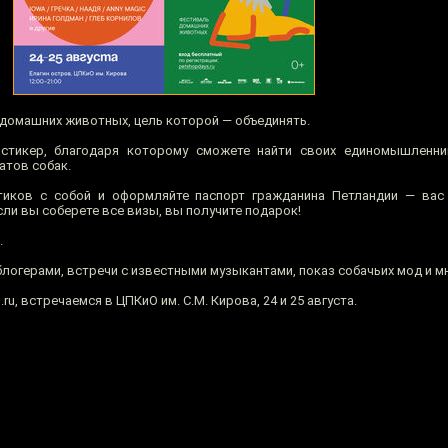
 домашних животных, цель которой — объединять.
стикер, благодаря которому сможете найти своих единомышленни
атов собак.
тиков с собой и оформляйте паспорт гражданина Петландии — вас
сли вы соберете все визы, вы получите подарок!
.
логерами, встречи с известными музыкантами, показ собачьих мод и мн
ru, встречаемся в ЦПКиО им. С.М. Кирова, 24 и 25 августа.