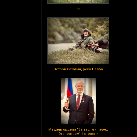
65
Остров Сахалин, река Найба
Медаль ордена "За заслуги перед
Отечеством" II степени