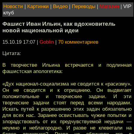
Новости
|
Картинки
|
Видео
|
Переводы
|
Магазин
|
VIP
клуб
Фашист Иван Ильин, как вдохновитель
новой национальной идеи
15.10.19 17:07
|
Goblin
|
70 комментариев
Цитата:
В творчестве Ильина встречается и подлинная
фашистская апологетика:
«Дух национал-социализма не сводится к «расизму».
Он не сводится и к отрицанию. Он выдвигает
положительные и творческие задачи. И эти
творческие задачи стоят перед всеми народами.
Искать путей к разрешению этих задач обязательно
для всех нас. Заранее освистывать чужие попытки и
злорадствовать от их предчувствуемой неудачи —
неумно и неблагородно. И разве не клеветали на
белое движение? Разве не обвиняли его в