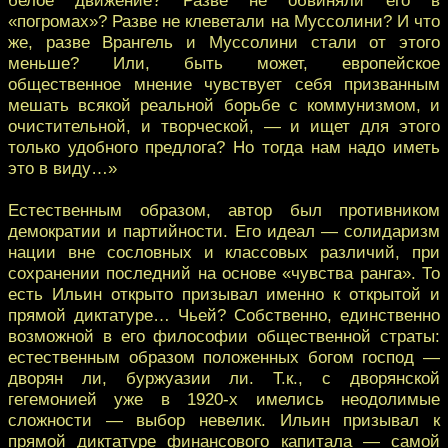
«погромах»? Разве не клеветали на Муссолини? И что
же, разве Врангель и Муссолини стали от этого
меньше? Или, быть может, европейское
общественное мнение чувствует себя призванным
мешать всякой реальной борьбе с коммунизмом, и
очистительной, и творческой, — и ищет для этого
только удобного предлога? Но тогда нам надо иметь
это в виду…»
Естественным образом, автор был противником
демократии и партийности. Его идеал — солидаризм
нации вне сословных и классовых различий, при
сохранении последний на основе «чувства ранга». То
есть Ильин открыто призывал именно к открытой и
прямой диктатуре… Чьей? Собственно, единственно
возможной в его философии общественной страты:
естественным образом положенных богом господ —
дворян ли, буржуазии ли. Т.к., с дворянской
гегемонией уже в 1920-х имелись неодолимые
сложности — выбор невелик. Ильин призывал к
прямой диктатуре финансового капитала — самой