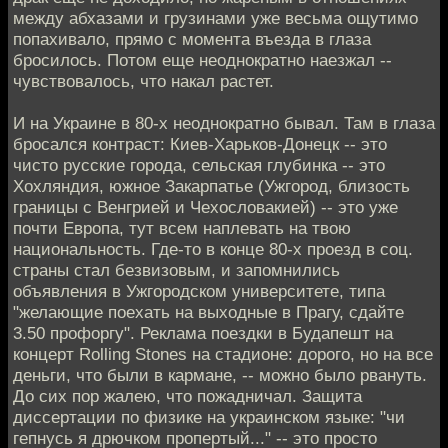
между абхазами и грузинами уже весьма ощутимо
попахивало, прямо с момента въезда в глаза
бросилось. Потом еще неоднократно наезжал --
чувствовалось, что накал растет.
И на Украине в 80-х неоднократно бывал. Там в глаза
бросался контраст: Киев-Харьков-Донецк -- это
чисто русские города, сельская глубинка -- это
Хохляндия, южное Закарпатье (Ужгород, близость
границы с Венгрией и Чехословакией) -- это уже
почти Европа, тут всем наплевать на твою
национальность. Где-то в конце 80-х проезд в соц.
страны стал безвизовым, и запомнились
объявления в Ужгородском университете, типа
"желающие поехать на выходные в Прагу, сдайте
3.50 профоргу". Реклама поездки в Будапешт на
концерт Rolling Stones на стадионе: дорого, но на все
деньги, что были в кармане, -- можно было рвануть.
До сих пор жалею, что пожадничал. Защита
диссертации по физике на украинском языке: "чи
гепнусь я дрючком пропертый..." -- это просто