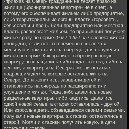
-приехав на Север- гражданин не теряет право на
жилище (бронированная квартира- не в счет), а
потому его обеспечивает жильем либо предприятие,
либо территориальные органы власти (горсоветы,
сельсоветы и проч). Если предприятие или местная
власть располагает жильем, то прибывший получает
жилье сразу по норме (9 м2-12м2 на человека жилой
площади), если нет- то временно поселяется
меньшую и там ставят на очередь, для получения
жилья по норме. Как правило, в бронированную
квартиру возвращались либо когда захотел, либо на
пенсии, а квартиры на Северах могли остаться
подросшим детям, которые остались жить на
Севере. Дети женились, заводили детей и
становились на очередь по расширению или
улучшению жилья. Тогда либо давались новые
раздельные квартиры, либо квартиры давались
одной новой семье, а старая оставлялась - другой.
Или взрослые дети, обзаведшиеся своими семьями,
получали новые квартиры, а старики оставлялись в
старой. Могли и старики получить новую, а дети
остаться в старой.