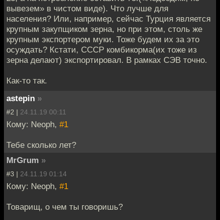
вывезем» в чистом виде). Что лучше для
населения? Или, например, сейчас Турция является
крупным закупщиком зерна, но при этом, столь же
крупным экспортером муки. Тоже будем их за это
осуждать? Кстати, СССР комбикорма(их тоже из
зерна делают) экспортировал. В рамках СЭВ точно.
Как-то так.
astepin
»
#2 |
24.11.19 00:11
Кому: Neoph,
#1
Тебе сколько лет?
MrGrum
»
#3 |
24.11.19 01:14
Кому: Neoph,
#1
Товарищ, о чем ты говоришь?