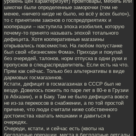
уровень цен характеризует) промтовары, мебель или
шмотки были определенные заморочки (тем не
менее, «ничего нигде не было, но всё у всех было»),
то с принятием законов о госпредприятиях и
кооперации – наступила эпоха изобилия, которую
почему-то принято называть эпохой тотального
дефицита. Хотя кооперативные магазины
открывались повсеместно. На любом полустанке
был свой «бизнесмен Фома». Приходи и покупай
без очередей, талонов, норм отпуска в одни руки и
пропусков в спецраспределитель. Если есть на что.
Прям как сейчас. Только без альтернативы в виде
дармовых госмагазинов.
Кстати, дефицит в госмагазинах в СССР был не
везде. Довелось пожить по паре лет в 80-е в Грузии
(в Абхазии), и в Баку. Там не было дефицита вовсе
не из-за перекосов в снабжении, а по той простой
причине, что люди считали ниже собственного
достоинства хватать мешками и давиться в
очередях.
Очереди, кстати, и сейчас есть (квоты на
бесплатные операции, места в бесплатные детсады