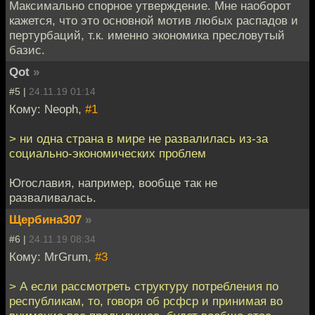
Максимально спорное утверждение. Мне наоборот
кажется, что это основной мотив любых распадов и
пертурбаций, т.к. именно экономика пресловутый
базис.
Qot
»
#5 |
24.11.19 01:14
Кому: Neoph,
#1
> ни одна страна в мире не развалилась из-за
социально-экономических проблем
Югославия, например, вообще так не
разваливалась.
Щербина307
»
#6 |
24.11.19 08:34
Кому: MrGrum,
#3
> А если рассмотреть структуру потребления по
республикам, то, говоря об рсфср и принимая во