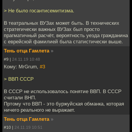
> Не было госантисемитизма.
В театральных ВУЗах может быть. В технических
стратегически важных ВУЗах был просто
прагматичный расчёт, вероятность уезда гражданина
с еврейской фамилией была статистически выше.
Тень отца Гамлета
»
#9 |
24.11.19 10:48
Кому: MrGrum,
#3
> ВВП СССР
В СССР не использовалось понятие ВВП. В СССР
считали ВНП.
Пртому что ВВП - это буржуйская обманка, которая
ничего реального не выражает.
Тень отца Гамлета
»
#10 |
24.11.19 10:51