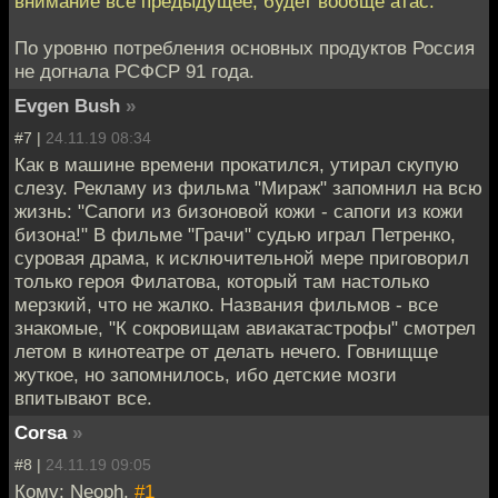
внимание все предыдущее, будет вообще атас.
По уровню потребления основных продуктов Россия
не догнала РСФСР 91 года.
Evgen Bush
»
#7 |
24.11.19 08:34
Как в машине времени прокатился, утирал скупую
слезу. Рекламу из фильма "Мираж" запомнил на всю
жизнь: "Сапоги из бизоновой кожи - сапоги из кожи
бизона!" В фильме "Грачи" судью играл Петренко,
суровая драма, к исключительной мере приговорил
только героя Филатова, который там настолько
мерзкий, что не жалко. Названия фильмов - все
знакомые, "К сокровищам авиакатастрофы" смотрел
летом в кинотеатре от делать нечего. Говнищще
жуткое, но запомнилось, ибо детские мозги
впитывают все.
Corsa
»
#8 |
24.11.19 09:05
Кому: Neoph,
#1