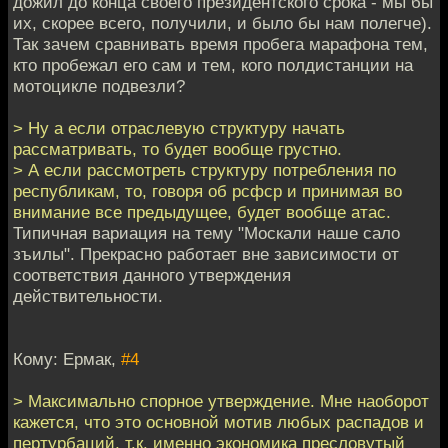
дожил до конца своего президентского срока - мы бы
их, скорее всего, получили, и было бы нам полегче).
Так зачем сравнивать время пробега марафона тем,
кто пробежал его сам и тем, кого полдистанции на
мотоцикле подвезли?
> Ну а если отраслевую структуру начать
рассматривать, то будет вообще грустно.
> А если рассмотреть структуру потребления по
республикам, то, говоря об рсфср и принимая во
внимание все предыдущее, будет вообще атас.
Типичная вариация на тему "Москали наше сало
зъилы". Прекрасно работает вне зависимости от
соответствия данного утверждения
действительности.
Кому: Ермак,
#4
> Максимально спорное утверждение. Мне наоборот
кажется, что это основной мотив любых распадов и
пертурбаций, т.к. именно экономика пресловутый