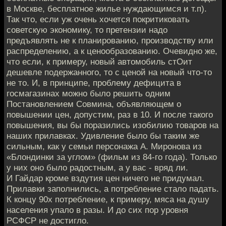
в Москве, бесплатное жилье нуждающимся и т.п).
Так что, если уж очень хочется покритиковать
советскую экономику, то претензии надо
предъявлять не к планированию, производству или
распределению, а к ценообразованию. Очевидно же,
что если, к примеру, новый автомобиль стОит
дешевле подержанного, то с ценой на новый что-то
не то. И, в принципе, проблему дефицита в
госмагазинах можно было решить одним
Постановлением Совмина, объявляющем о
повышении цен, допустим, раз в 10. И после такого
повышения, вы бы поразились изобилию товаров на
наших прилавках. Удивление было бы таким же
сильным, как у семьи персонажа А. Миронова из
«Блондинки за углом» (фильм из 84-го года). Только
у них оно было радостным, а у вас - вряд ли.
И Гайдар кроме вздутия цен ничего не придумал.
Прилавки заполнились, а потребление стало падать.
К концу 90х потребление, к примеру, мяса на душу
населения упало в разы. И до сих пор уровня
РСФСР не достигло.