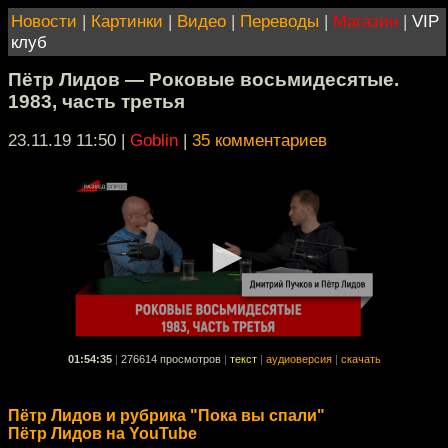
Новости
|
Картинки
|
Видео
|
Переводы
|
Магазин
|
VIP
клуб
Пётр Лидов — Роковые восьмидесятые.
1983, часть третья
23.11.19 11:50
|
Goblin
|
35 комментариев
01:54:35
|
276614 просмотров
|
текст
|
аудиоверсия
|
скачать
Пётр Лидов и рубрика "Пока вы спали"
Пётр Лидов на YouTube