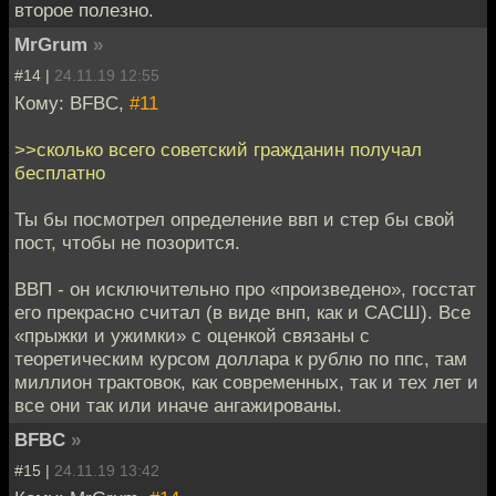
второе полезно.
MrGrum
»
#14 |
24.11.19 12:55
Кому: BFBC,
#11
>>сколько всего советский гражданин получал
бесплатно
Ты бы посмотрел определение ввп и стер бы свой
пост, чтобы не позорится.
ВВП - он исключительно про «произведено», госстат
его прекрасно считал (в виде внп, как и САСШ). Все
«прыжки и ужимки» с оценкой связаны с
теоретическим курсом доллара к рублю по ппс, там
миллион трактовок, как современных, так и тех лет и
все они так или иначе ангажированы.
BFBC
»
#15 |
24.11.19 13:42