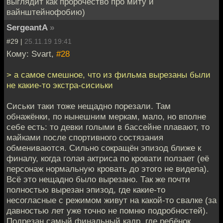
выглядит как пророчество про миту и
вайнштейнофобию)
SergeantA
»
#29 |
25.11.19 19:41
Кому: Svart,
#28
> а самое смешное, что из фильма вырезаны были
не какие-то экстра-сисиьки
Сиськи таки тоже нещадно порезали. Там
обнажёнки, по нынешним меркам, мало, но вполне
себе есть: то девки голыми в бассейне плавают, то
майками после спортивного состязания
обмениваются. Сильно сокращён эпизод ближе к
финалу, когда голая актриса по кровати ползает (её
персонаж нормальную кровать до этого не видела).
Всё это нещадно было вырезано. Так же почти
полностью вырезан эпизод, где какие-то
несогласные с режимом живут на какой-то свалке (за
давностью лет уже точно не помню подробностей).
Подрезан самый финальный кадр, где ребёнок