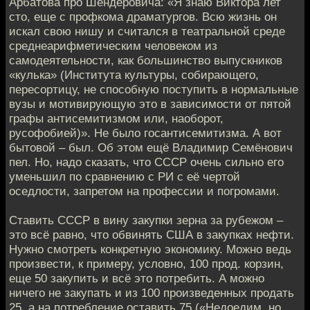
Арбатова про Шендеровича: «Я знаю Виктора лет
сто, еще с профкома драматургов. Всю жизнь он
искал свою нишу и считался в театральной среде
среднеарифметическим человеком из
самодеятельности, как большинство выпускников
«кулька» (Института культуры, собирающего,
пересортицу, не способную поступить в нормальные
вузы и мотивирующую это в зависимости от пятой
графы антисемитизмом или, наоборот,
русофобией)». Не было госантисемитизма. А вот
бытовой – был. Об этом ещё Владимир Семёнович
пел. Но, надо сказать, что СССР очень сильно его
уменьшил по сравнению с РИ с её чертой
оседлости, запретом на профессии и погромами.
Ставить СССР в вину закупки зерна за рубежом –
это всё равно, что обвинять США в закупках нефти.
Нужно смотреть конкретную экономику. Можно ведь
произвести, к примеру, условно, 100 прод. корзин,
еще 50 закупить и всё это потребить. А можно
ничего не закупать и из 100 произведенных продать
25, а на потребление оставить 75.(«Недоедим, но