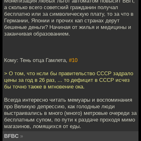
Монетизация любых льгот автоматом повысит ВВП,
а сколько всего советский гражданин получал
бесплатно или за символическую плату, то за что в
Германии, Японии и прочих кап странах дерут
бешеные деньги? Начиная от жилья и медицины и
заканчивая образованием.
Кому: Тень отца Гамлета,
#10
> О том, что нсли бы правительство СССР задрало
цены за год в 26 раз, ... то дефицит в СССР исчез
бы точно также в мгновение ока.
Всегда интересно читать мемуары и воспоминания
про Великую депрессию, как голодные люди
выстраивались в много (много) метровые очереди за
бесплатным супом, по пути к раздаче проходя мимо
магазинов, ломящихся от еды.
BFBC
»