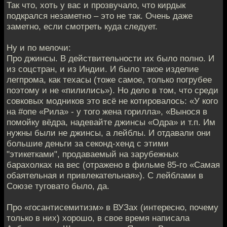
Так что, хоть у вас и прозвучало, что кирдык
подкрался незаметно – это не так. Очень даже
заметно, если смотреть куда следует.
Ну и по мелочи:
Про джинсы. В действительности их было полно. И
из соцстран, и из Индии. И было такое изделие
легпрома, как техасы (тоже самое, только погрубее
поэтому и не «пилились»). Но дело в том, что среди
совковых модников это всё не котировалось: «У кого
на #опе «Рила» - у того жена горилла», «Вынося в
помойку вёдра, надевайте джинсы «Одра» и т.п. Им
нужны были не джинсы, а лейблы. И отдавали они
большие деньги за секонд-хенд с этими
"этикетками", продаваемый на зарубежных
барахолках на вес (отражено в фильме 85-го «Самая
обаятельная и привлекательная»). С лейблами в
Союзе туговато было, да.
Про «госантисемитизм» в ВУЗах (интересно, почему
только в них) хорошо, в свое время написала