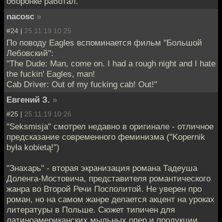
оборонке работал.
nacosc
»
#24 |
25.11.19 10:25
По поводу Eagles вспоминается фильм "Большой
Лебовский":
"The Dude: Man, come on. I had a rough night and I hate
the fuckin' Eagles, man!
Cab Driver: Out of my fucking cab! Out!"
Евгений З.
»
#25 |
25.11.19 10:26
"Seksmisja" смотрел недавно в оригинале - отличное
предсказание современного феминизма ("Kopernik
była kobietą!")
"Знахарь" - вторая экранизация романа Тадеуша
Доленга-Мостовича, представителя романтического
жанра во Второй Речи Посполитой. Не уверен про
роман, но на самом жанре делается акцент на уроках
литературы в Польше. Сюжет типичен для
латиноамериканских мыльных опер и продукции