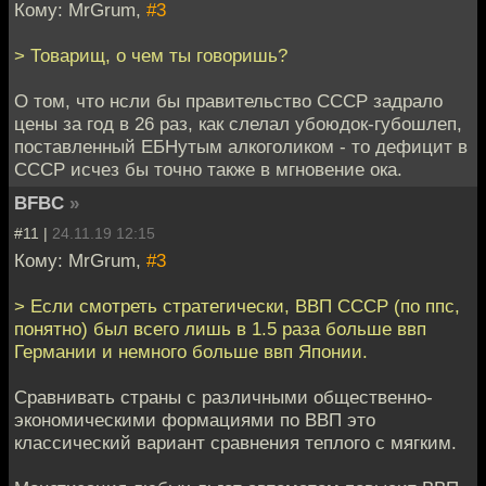
Кому: MrGrum,
#3
> Товарищ, о чем ты говоришь?
О том, что нсли бы правительство СССР задрало
цены за год в 26 раз, как слелал убоюдок-губошлеп,
поставленный ЕБНутым алкоголиком - то дефицит в
СССР исчез бы точно также в мгновение ока.
BFBC
»
#11 |
24.11.19 12:15
Кому: MrGrum,
#3
> Если смотреть стратегически, ВВП СССР (по ппс,
понятно) был всего лишь в 1.5 раза больше ввп
Германии и немного больше ввп Японии.
Сравнивать страны с различными общественно-
экономическими формациями по ВВП это
классический вариант сравнения теплого с мягким.