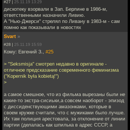
#27 |
25.11.19 13:29
дискотеку взорвали в Зап. Берлине в 1986-м,
ответственными назначили Ливию.
А "Нью-Джерси" стрелял по Ливану в 1983-м - сам
помню как показывали в новостях
Svart
»
#28 |
25.11.19 15:59
Кому: Евгений З.,
#25
> "Seksmisja" смотрел недавно в оригинале -
отличное предсказание современного феминизма
("Kopernik była kobietą!")
>
а самое смешное, что из фильма вырезаны были не
какие-то экстра-сисиьки,а совсем наоборот - эпизод
с диссиденствующими амазонками, которые в
своем кружке считали, что с мужиками было лучше.
Их там полиция арестовала, за отклонение от линии
партии (делалась как шпилька в адрес СССР, а