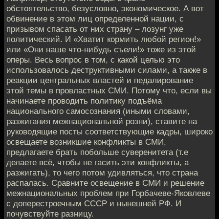
обстоятельство, безусловно, экономическое. А вот
обвинение в этом лиц определенной нации, с
призывом спасать от них страну – лозунг уже
политический. И «Хватит кормить любой регион!»
или «Они наше что-нибудь съели!» тоже из этой
оперы. Весь вопрос в том, с какой целью это
использовалось деструктивными силами, а также в
реакции центральных властей и педалирование
этой темы в провластных СМИ. Потому что, если вы
начинаете проводить политику подъёма
национального самосознания (иными словами,
разжигания межнациональной розни), ставите на
руководящие посты соответствующие кадры, широко
освещаете возникшие конфликты в СМИ,
предлагаете брать побольше суверенитета (т.е
делаете всё, чтобы не гасить эти конфликты, а
разжигать), то чего потом удивляться, что страна
распалась. Сравните освещение в СМИ и решение
межнациональных проблем при Горбачеве-Яковлеве
с доперестроечным СССР и нынешней РФ. И
почувствуйте разницу.