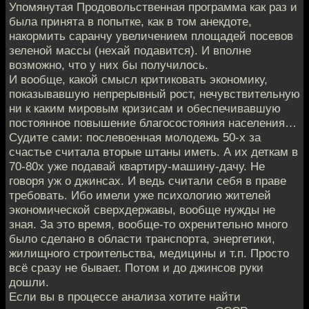
Упомянутая Продовольственная программа как раз и
была принята в попытке, как в том анекдоте,
накормить саранчу увеличением площадей посевов
зеленой массы (нехай подавится). И вполне
возможно, что у них бы получилось.
И вообще, какой смысл критиковать экономику,
показывавшую непрерывный рост, нечувствительную
ни к каким мировым кризисам и обеспечивавшую
постоянное повышение благосостояния населения…
Судите сами: послевоенная молодежь 50-х за
счастье считала вторые штаны иметь. А их деткам в
70-80х уже подавай квартиру-машину-дачу. Не
говоря уж о джинсах. И ведь считали себя в праве
требовать. Ибо имели уже психологию жителей
экономической сверхдержавы, вообще нужды не
зная. За это время, вообще-то охренительно много
было сделано в области транспорта, энергетики,
жилищного строительства, медицины и т.п. Просто
всё сразу не бывает. Потом и до джинсов руки
дошли.
Если вы в процессе анализа хотите найти