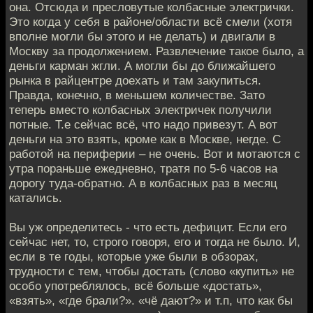
она. Отсюда и пресловутые колбасные электрички.
Это когда у себя в районе/области всё смели (хотя
вполне могли бы этого и не делать) и двигали в
Москву за продолжением. Развлечение такое было, а
деньги карман жгли. А могли бы до ближайшего
рынка в райцентре доехать и там закупиться.
Правда, конечно, в меньшем количестве. Зато
теперь вместо колбасных электричек получили
потные. Т.е сейчас всё, что надо привезут. А вот
деньги на это взять, кроме как в Москве, негде. С
работой на периферии – не очень. Вот и мотаются с
утра пораньше ежедневно, тратя по 5-6 часов на
дорогу туда-обратно. А в колбасных раз в месяц
катались.
Вы уж определитесь - что есть дефицит. Если его
сейчас нет, то, строго говоря, его и тогда не было. И,
если в те годы, которые уже были в обзорах,
трудности с тем, чтобы достать (слово «купить» не
особо употреблялось, всё больше «достать»,
«взять», «где брали?». «чё дают?» и т.п, что как бы