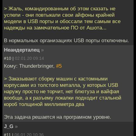
> Жаль, командированным об этом сказать не
успели - они повтыкали свои айфоны крайней
модели в USB порты и обоссали тем самым все
надежды на замечательное ПО от Ашота...
В нормальных организациях USB порты отключены.
Неандерталец
»
#10 |
02.01.20 09:14
Кому: Thunderbringer,
#5
> Заказывают сборку машин с кастомными
корпусами из толстого металла, у которых USB
наружу просто не торчит, нет блютуза и вайфая
вообще, а к разъему локалки подходит стальной
короб толщиной миллиметра два
Эта задача решается на програмном уровне.
J_G
»
#11 |
06.01.20 10:36