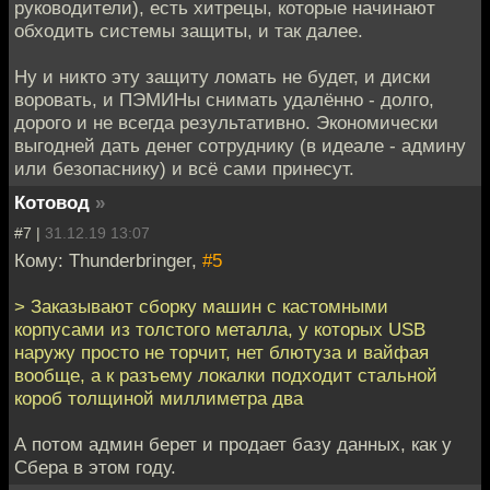
руководители), есть хитрецы, которые начинают
обходить системы защиты, и так далее.
Ну и никто эту защиту ломать не будет, и диски
воровать, и ПЭМИНы снимать удалённо - долго,
дорого и не всегда результативно. Экономически
выгодней дать денег сотруднику (в идеале - админу
или безопаснику) и всё сами принесут.
Котовод
»
#7 |
31.12.19 13:07
Кому: Thunderbringer,
#5
> Заказывают сборку машин с кастомными
корпусами из толстого металла, у которых USB
наружу просто не торчит, нет блютуза и вайфая
вообще, а к разъему локалки подходит стальной
короб толщиной миллиметра два
А потом админ берет и продает базу данных, как у
Сбера в этом году.