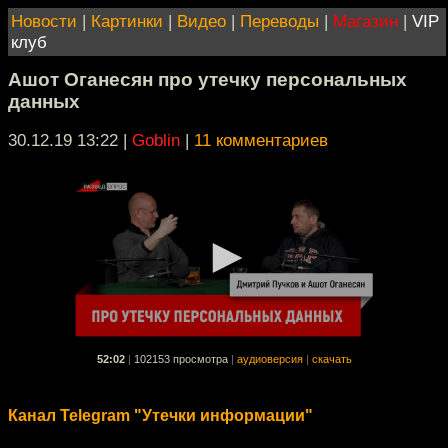
Новости
|
Картинки
|
Видео
|
Переводы
|
Магазин
|
VIP
клуб
Ашот Оганесян про утечку персональных
данных
30.12.19 13:22
|
Goblin
|
11 комментариев
52:02
|
102153 просмотра
|
аудиоверсия
|
скачать
Канал Telegram "Утечки информации"