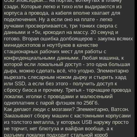
сзади. Которые легко и тихо или выдираются из
корпуса а провода, а кабеля вполне хватает для
подключения. Ну а если оно на плате - легко
ручками просверливается, три тонких сверла с
данными и +5v, крокодил на массу. 20 секунд и
готово. Вторая ошибка долбоящеров - закупка всяких
минидесктопов и ноутбуков в качестве
стационарных рабочих мест для работы с
конфиденциальными данными. Любая машина, к
которой если локальный доступ - это одна большая
дыра, можно сделать всё, что угодно. Элементарно
вырезать слесарным ножом дырку и стырить хард
или SSD, а если без этого - получить доступ к
сбросу биоса и прочему. Третья - торчащие провода
локалки. иголки с проводами и малюсенький
одноплатник с парой флэшек по 256Гб.
Как делают люди с мозгами? Элементарно, Ватсон.
Заказывают сборку машин с кастомными корпусами
из толстого металла, у которых USB наружу просто
не торчит, нет блютуза и вайфая вообще, а к
разъему локалки подходит стальной короб