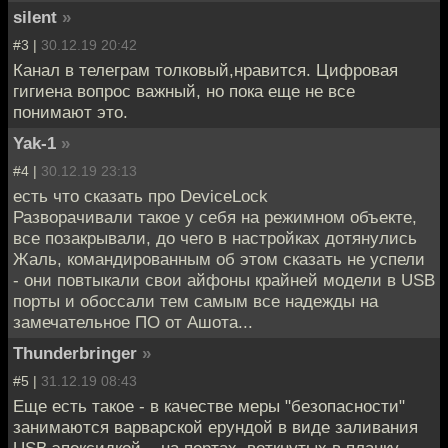
silent
»
#3 |
30.12.19 20:42
Канал в телеграм толковый,нравится. Цифровая
гигиена вопрос важный, но пока еще не все
понимают это.
Yak-1
»
#4 |
30.12.19 23:13
есть что сказать про DeviceLock
Разворачивали такое у себя на режимном объекте,
все позакрывали, до чего в настройках дотянулись
Жаль, командированным об этом сказать не успели
- они повтыкали свои айфоны крайней модели в USB
порты и обоссали тем самым все надежды на
замечательное ПО от Ашота...
Thunderbringer
»
#5 |
31.12.19 08:43
Еще есть такое - в качестве меры "безопасности"
занимаются варварской ерундой в виде заливания
USB эпоксидкой... на портах, воткнутых в планку