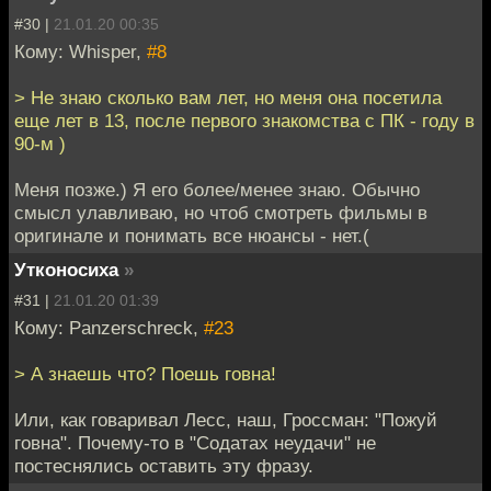
#30 |
21.01.20 00:35
Кому: Whisper,
#8
> Не знаю сколько вам лет, но меня она посетила
еще лет в 13, после первого знакомства с ПК - году в
90-м )
Меня позже.) Я его более/менее знаю. Обычно
смысл улавливаю, но чтоб смотреть фильмы в
оригинале и понимать все нюансы - нет.(
Утконосиха
»
#31 |
21.01.20 01:39
Кому: Panzerschreck,
#23
> А знаешь что? Поешь говна!
Или, как говаривал Лесс, наш, Гроссман: "Пожуй
говна". Почему-то в "Содатах неудачи" не
постеснялись оставить эту фразу.