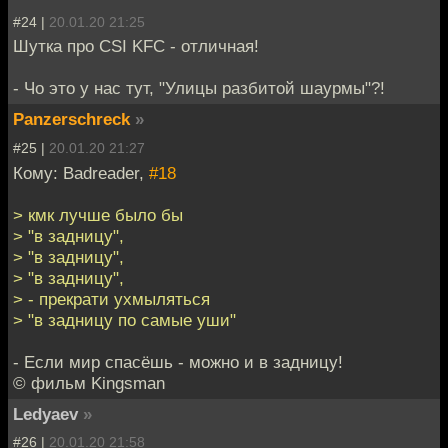
#24 |
20.01.20 21:25
Шутка про CSI KFC - отличная!
- Чо это у нас тут, "Улицы разбитой шаурмы"?!
Panzerschreck
»
#25 |
20.01.20 21:27
Кому: Badreader,
#18
> кмк лучше было бы
> "в задницу",
> "в задницу",
> "в задницу",
> - прекрати ухмыляться
> "в задницу по самые уши"
- Если мир спасёшь - можно и в задницу!
© фильм Kingsman
Ledyaev
»
#26 |
20.01.20 21:58