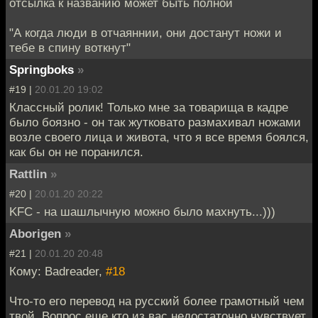
отсылка к названию может быть полной
"А когда люди в отчаяннии, они достанут ножи и
тебе в спину воткнут"
Springboks
»
#19 |
20.01.20 19:02
Классный ролик! Только мне за товарища в кадре
было боязно - он так жутковато размахивал ножами
возле своего лица и живота, что я все время боялся,
как бы он не поранился.
Rattlin
»
#20 |
20.01.20 20:22
KFC - на шашлычную можно было махнуть...)))
Aborigen
»
#21 |
20.01.20 20:48
Кому: Badreader,
#18
Что-то его перевод на русский более грамотный чем
твой. Вопрос еще кто из вас недостаточно чувствует.