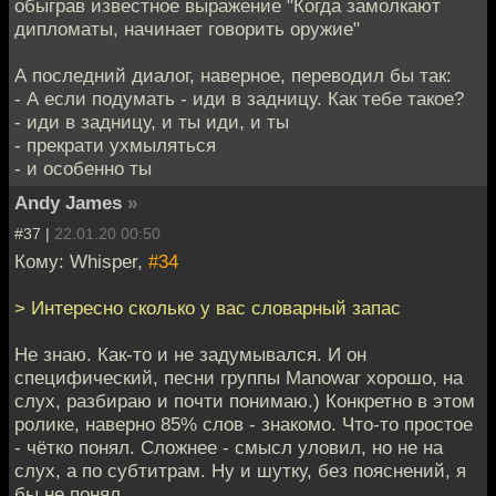
обыграв известное выражение "Когда замолкают
дипломаты, начинает говорить оружие"
А последний диалог, наверное, переводил бы так:
- А если подумать - иди в задницу. Как тебе такое?
- иди в задницу, и ты иди, и ты
- прекрати ухмыляться
- и особенно ты
Andy James
»
#37 |
22.01.20 00:50
Кому: Whisper,
#34
> Интересно сколько у вас словарный запас
Не знаю. Как-то и не задумывался. И он
специфический, песни группы Manowar хорошо, на
слух, разбираю и почти понимаю.) Конкретно в этом
ролике, наверно 85% слов - знакомо. Что-то простое
- чётко понял. Сложнее - смысл уловил, но не на
слух, а по субтитрам. Ну и шутку, без пояснений, я
бы не понял.