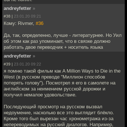
andreyfetter
»
#38 |
23.01.20 09:21
Кому: Rivmer,
#36
Да, так, определенно, лучше - литературнее. Но Уил
об этом как раз упоминает, что в связке должно
работать двое переводчик + носитель языка
andreyfetter
»
#39 |
23.01.20 09:22
я помню такой фильм как A Million Ways to Die in the
West (в русском преводе "Миллион способов
потерять голову"). Посмотрел я его в самолете на
английском за неимением русской дорожки и
получил немалое удовольствие.
Последующий просмотр на русском вызвал
недоумение, насколько все это выглядит блёкло.
Кроме того был вырезан час хронометража из-за
непереводимых на русский диалогов. Например,