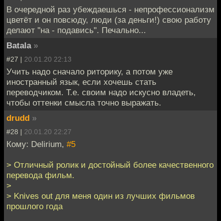
В очередной раз убеждаешься - непрофессионализм
цветёт и он повсюду, люди (за деньги!) свою работу
делают "на - подавись". Печально...
Batala
»
#27 |
20.01.20 22:13
Учить надо сначало риторику, а потом уже
иностранный язык, если хочешь стать
переводчиком. Т.е. своим надо искусно владеть,
чтобы оттенки смысла точно выражать.
drudd
»
#28 |
20.01.20 22:27
Кому: Delirium,
#5
> Отличный ролик и достойный более качественного
перевода фильм.
>
> Knives out для меня один из лучших фильмов
прошлого года