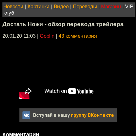
Новости
|
Картинки
|
Видео
|
Переводы
|
Магазин
|
VIP
клуб
Достать Ножи - обзор перевода трейлера
20.01.20 11:03
|
Goblin
|
43 комментария
Вступай в нашу
группу ВКонтакте
Комментарии