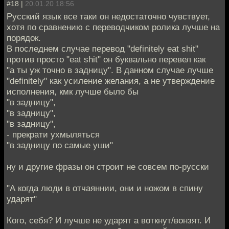
#18 |
20.01.20 18:56
Русский язык все таки он недостаточно чувствует,
хотя по сравнению с переводчиком ролика лучше на
порядок.
В последнем случае перевод "definitely eat shit"
против просто "eat shit" он буквально перевел как
"а ты уж точно в задницу". В данном случае лучше
"definitely" как усиление желания, а не утверждение
исполнения, кмк лучше было бы
"в задницу",
"в задницу",
"в задницу",
- прекрати ухмыляться
"в задницу по самые уши"
ну и другие фразы он строит не совсем по-русски
"А когда люди в отчаяннии, они и ножом в спину
ударят"
Кого, себя? И лучше не ударят а воткнут/вонзят. И