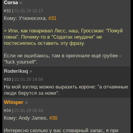
Corsa
»
#32 |
21.01.20 13:13
Кому: Утконосиха,
#31
> Или, как говаривал Лесс, наш, Гроссман: "Пожуй
говна". Почему-то в "Содатах неудачи" не
постеснялись оставить эту фразу.
Если не ошибаюсь, там в оригинале ещё грубее -
"fuck yourself".
Roderiksq
»
#33 |
21.01.20 14:56
На мой взгляд можно выразить короче: "а отчаянные
люди берутся за ножи".
Whisper
»
#34 |
21.01.20 20:44
Кому: Andy James,
#30
Интересно сколько у вас словарный запас, я при