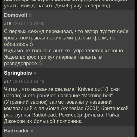
учить..или донатить ДимЮричу на перевод.
Domovoii
»
#16 |
20.01.20 18:00
С первых секунд переживал, что автор пустит себе
кровь, поигрывая ножичками разных форм, но
обошлось :)
Видимо не только с англ.яз. управляется хорошо.
Ждем вопрос про кулинарные таланты в
разведопросе :)
Springboks
»
#17 |
20.01.20 18:49
Читал, что название фильма “Knives out” (Ножи
наголо) и его рабочее название “Morning bell”
(Утренний звонок) заимствованы у названий
композиций с альбома Amnesiac (2001) британской
рок-группы Radiohead. Режиссёр фильма, Райан
Джонсон их большой поклонник.
Badreader
»