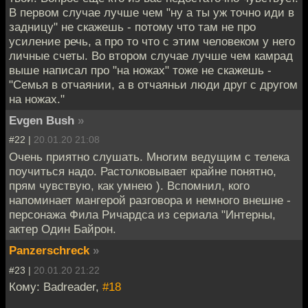
В первом случае лучше чем "ну а ты уж точно иди в
задницу" не скажешь - потому что там не про
усиление речь, а про то что с этим человеком у него
личные счеты. Во втором случае лучше чем камрад
выше написал про "на ножах" тоже не скажешь -
"Семья в отчаянии, а в отчаяньи люди друг с другом
на ножах."
Evgen Bush
»
#22 |
20.01.20 21:08
Очень приятно слушать. Многим ведущим с телека
поучиться надо. Растолковывает крайне понятно,
прям чувствую, как умнею ). Вспомнил, кого
напоминает мангерой разговора и немного внешне -
персонажа Фила Ричардса из сериала "Интерны,
актер Один Байрон.
Panzerschreck
»
#23 |
20.01.20 21:22
Кому: Badreader,
#18