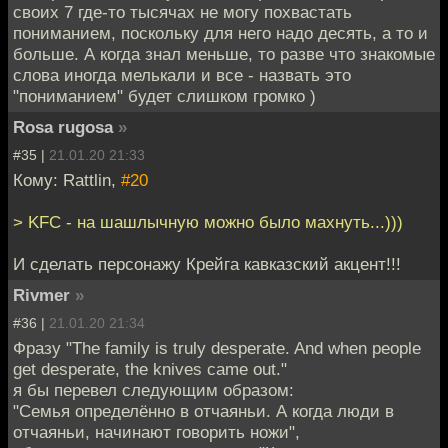
своих 7 где-то тысячах не могу похвастать
пониманием, поскольку для него надо десять, а то и
больше. А когда знал меньше, то разве что знакомые
слова иногда мелькали и все - назвать это
"пониманием" будет слишком громко )
Rosa rugosa
»
#35 |
21.01.20 21:33
Кому: Rattlin,
#20
> KFC - на шашлычную можно было махнуть...)))
И сделать персонажу Крейга кавказский акцент!!!
Rivmer
»
#36 |
21.01.20 21:34
Фразу "The family is truly desperate. And when people
get desperate, the knives came out."
я бы перевел следующим образом:
"Семья определённо в отчаяньи. А когда люди в
отчаяньи, начинают говорить ножи",