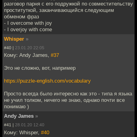
разговор парня с его подружкой по совместительству
проституткой, заканчивающийся следующим
обменом фраз
- I overcome with joy
- I overjoy with come
Whisper
»
#40 |
23.01.20 22:05
Кому: Andy James,
#37
Это не сложно, вот, например
https://puzzle-english.com/vocabulary
Просто всегда было интересно как это - типа я языка
не учил толком, ничего не знаю, однако почти все
понимаю )
Andy James
»
#41 |
28.01.20 12:40
Кому: Whisper,
#40