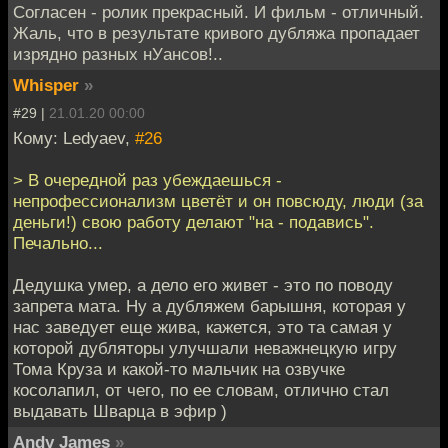
Согласен - ролик прекрасный. И фильм - отличный.
Жаль, что в результате кривого дубляжа пропадает
изрядно разных нУансов!..
Whisper
»
#29 |
21.01.20 00:00
Кому: Ledyaev,
#26
> В очередной раз убеждаешься -
непрофессионализм цветёт и он повсюду, люди (за
деньги!) свою работу делают "на - подавись".
Печально...
Дедушка умер, а дело его живет - это по поводу
запрета мата. Ну а дубляжем барышня, которая у
нас заведует еще жива, кажется, это та самая у
которой дубляторы улучшали неважнецкую игру
Тома Круза и какой-то мальчик на озвучке
косолапил, от чего, по ее словам, отлично стал
выдавать Шварца в эфир )
Andy James
»