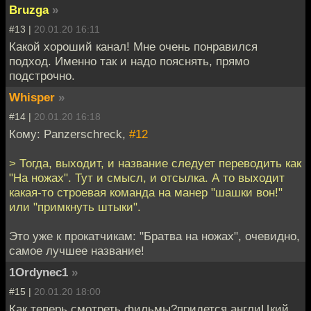
Bruzga
»
#13 |
20.01.20 16:11
Какой хороший канал! Мне очень понравился
подход. Именно так и надо пояснять, прямо
подстрочно.
Whisper
»
#14 |
20.01.20 16:18
Кому: Panzerschreck,
#12
> Тогда, выходит, и название следует переводить как
"На ножах". Тут и смысл, и отсылка. А то выходит
какая-то строевая команда на манер "шашки вон!"
или "примкнуть штыки".
Это уже к прокатчикам: "Братва на ножах", очевидно,
самое лучшее название!
1Ordynec1
»
#15 |
20.01.20 18:00
Как теперь смотреть фильмы?придется англиЦкий