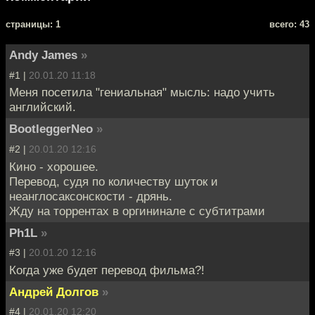
cтраницы: 1
всего: 43
Andy James
»
#1 |
20.01.20 11:18
Меня посетила "гениальная" мысль: надо учить
английский.
BootleggerNeo
»
#2 |
20.01.20 12:16
Кино - хорошее.
Перевод, судя по количеству шуток и
неанглосаксонскости - дрянь.
Жду на торрентах в оргининале с субтитрами
Ph1L
»
#3 |
20.01.20 12:16
Когда уже будет перевод фильма?!
Андрей Долгов
»
#4 |
20.01.20 12:20