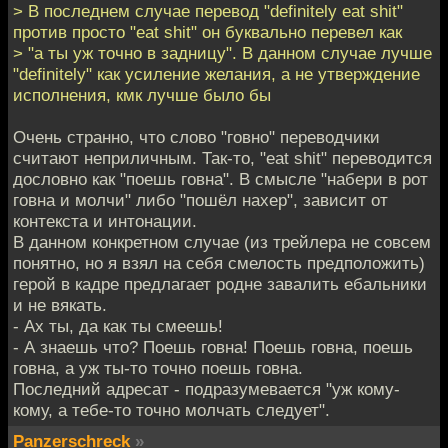
> В последнем случае перевод "definitely eat shit"
против просто "eat shit" он буквально перевел как
> "а ты уж точно в задницу". В данном случае лучше
"definitely" как усиление желания, а не утверждение
исполнения, кмк лучше было бы
Очень странно, что слово "говно" переводчики
считают неприличным. Так-то, "eat shit" переводится
дословно как "поешь говна". В смысле "набери в рот
говна и молчи" либо "пошёл нахер", зависит от
контекста и интонации.
В данном конкретном случае (из трейлера не совсем
понятно, но я взял на себя смелость предположить)
герой в кадре предлагает родне завалить ебальники
и не вякать.
- Ах ты, да как ты смеешь!
- А знаешь что? Поешь говна! Поешь говна, поешь
говна, а уж ты-то точно поешь говна.
Последний адресат - подразумевается "уж кому-
кому, а тебе-то точно молчать следует".
Panzerschreck
»