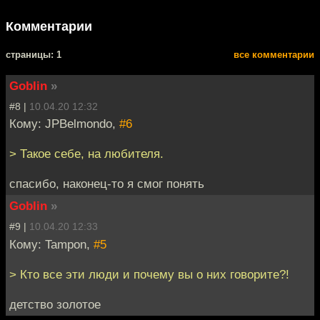
Комментарии
cтраницы: 1
все комментарии
Goblin
»
#8 |
10.04.20 12:32
Кому: JPBelmondo,
#6
> Такое себе, на любителя.
спасибо, наконец-то я смог понять
Goblin
»
#9 |
10.04.20 12:33
Кому: Tampon,
#5
> Кто все эти люди и почему вы о них говорите?!
детство золотое