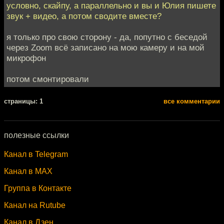
условно, скайпу, а параллельно и вы и Юлия пишете
звук + видео, а потом сводите вместе?
я только про свою сторону - да, попутно с беседой
через Zoom всё записано на мою камеру и на мой
микрофон
потом смонтировали
cтраницы: 1
все комментарии
полезные ссылки
Канал в Telegram
Канал в MAX
Группа в Контакте
Канал на Rutube
Канал в Дзен