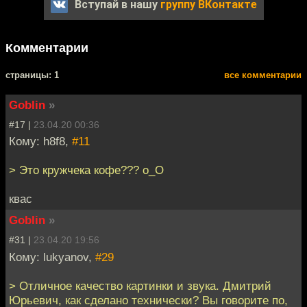
Вступай в нашу
группу ВКонтакте
Комментарии
cтраницы: 1
все комментарии
Goblin
»
#17 |
23.04.20 00:36
Кому: h8f8,
#11
> Это кружчека кофе??? o_O
квас
Goblin
»
#31 |
23.04.20 19:56
Кому: lukyanov,
#29
> Отличное качество картинки и звука. Дмитрий
Юрьевич, как сделано технически? Вы говорите по,