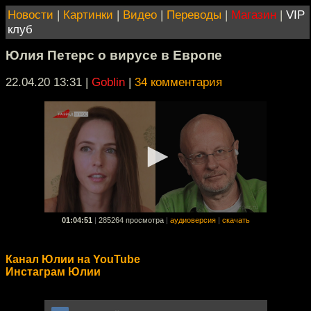
Новости
|
Картинки
|
Видео
|
Переводы
|
Магазин
|
VIP
клуб
Юлия Петерс о вирусе в Европе
22.04.20 13:31
|
Goblin
|
34 комментария
01:04:51
|
285264 просмотра
|
аудиоверсия
|
скачать
Канал Юлии на YouTube
Инстаграм Юлии