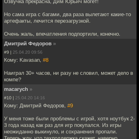
Озвучка прекрасна, Дим Юрьич могёт!
Но сама игра с багами, два раза вылетают какие-то
артефакты, лечится перезагрузкой.
Очень жаль, впечатления подпортили, конечно.
Дмитрий Федоров
»
#9 |
25.04.20 09:56
Кому: Kavasan,
#8
Наиграл 30+ часов, ни разу не словил, может дело в
компе?
macarych
»
#10 |
25.04.20 14:16
Кому: Дмитрий Федоров,
#9
У меня тоже были проблемы с игрой, хотя ноутбук 2-
3 года назад как раз для игр покупался. Из игры
неожиданно выкинуло, и сохранения пропали.
Теперь жду, что техподдержка скажет, наверно,