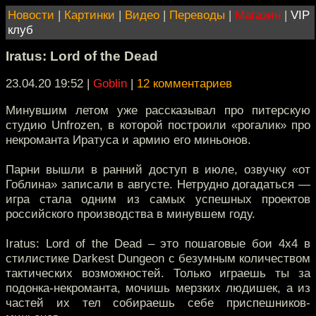
Новости
|
Картинки
|
Видео
|
Переводы
|
Магазин
|
VIP
клуб
Iratus: Lord of the Dead
23.04.20 19:52
|
Goblin
|
12 комментариев
Минувшим летом уже рассказывал про питерскую
студию Unfrozen, в которой построили «рогалик» про
некроманта Иратуса и армию его миньонов.
Парни вышли в ранний доступ в июле, озвучку «от
Гоблина» записали в августе. Нетрудно догадаться —
игра стала одним из самых успешных проектов
российского производства в минувшем году.
Iratus: Lord of the Dead – это пошаговые бои 4х4 в
стилистике Darkest Dungeon с безумным количеством
тактических возможностей. Только играешь ты за
подонка-некроманта, мочишь мерзких людишек, а из
частей их тел собираешь себе приспешников-