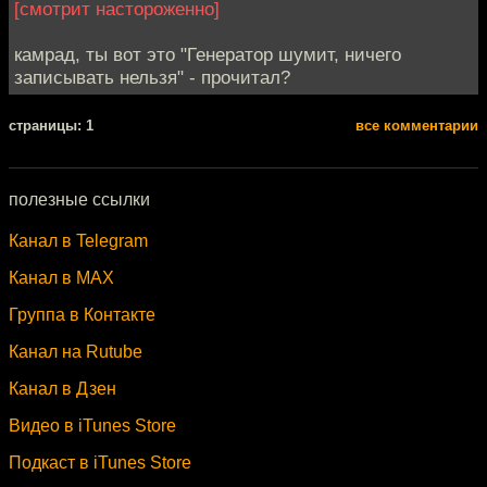
[смотрит настороженно]
камрад, ты вот это "Генератор шумит, ничего
записывать нельзя" - прочитал?
cтраницы: 1
все комментарии
полезные ссылки
Канал в Telegram
Канал в MAX
Группа в Контакте
Канал на Rutube
Канал в Дзен
Видео в iTunes Store
Подкаст в iTunes Store