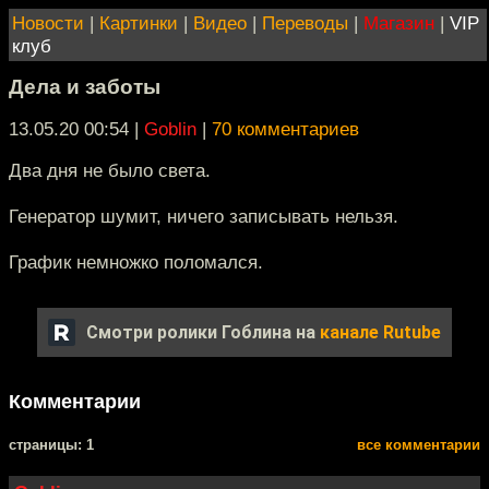
Новости
|
Картинки
|
Видео
|
Переводы
|
Магазин
|
VIP
клуб
Дела и заботы
13.05.20 00:54
|
Goblin
|
70 комментариев
Два дня не было света.
Генератор шумит, ничего записывать нельзя.
График немножко поломался.
Смотри ролики Гоблина на
канале Rutube
Комментарии
cтраницы: 1
все комментарии