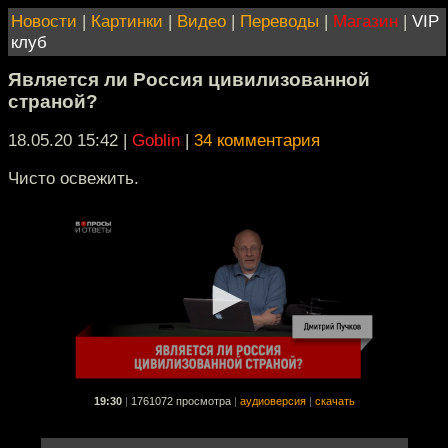
Новости
|
Картинки
|
Видео
|
Переводы
|
Магазин
|
VIP
клуб
Является ли Россия цивилизованной
страной?
18.05.20 15:42
|
Goblin
|
34 комментария
Чисто освежить.
19:30
|
1761072 просмотра
|
аудиоверсия
|
скачать