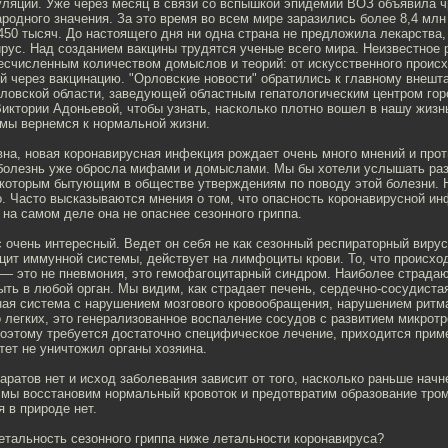
уляции. Уже через месяц в связи со вспышкой эпидемии ВОЗ объявила 
одного значения. За это время во всем мире заразились более 8,4 млн
50 тысяч. До настоящего дня ни одна страна не предложила лекарства,
рус. Над созданием вакцины трудятся ученые всего мира. Неизвестное 
бесчисленным количеством домыслов и теорий: от искусственного проис
й через вакцинацию. "Орловские новости" обратились к главному внешт
ловской области, заведующей областным гепатологическим центром го
Виктории Адоньевой, чтобы узнать, насколько плотно вошел в нашу жизн
 мы вернемся к нормальной жизни.
вна, новая коронавирусная инфекция рождает очень много мнений и про
болезнь уже обросла мифами и домыслами. Мы бы хотели услышать ра
екоторым бытующим в обществе утверждениям по поводу этой болезни. 
. Часто высказываются мнения о том, что опасность коронавирусной ин
 на самом деле она не опаснее сезонного гриппа.
ус очень интересный. Ведет он себя не как сезонный респираторный виру
ит иммунной системы, действует на лимфоциты крови. То, что происхо
— это не пневмония, это гемофагоцитарный синдром. Наиболее страдают
ть в любой орган. Мы видим, как страдает печень, сердечно-сосудиста
ая система с нарушением мозгового кровообращения, нарушением ритма 
 легких, это генерализованное воспаление сосудов с развитием микрот
Поэтому требуется достаточно специфическое лечение, приходится прим
ет не уничтожил органы хозяина.
ратов нет и исход заболевания зависит от того, насколько раньше начн
 мы восстановим нормальный кровоток и предотвратим образование тром
я в природе нет.
летальность сезонного гриппа ниже летальности коронавируса?