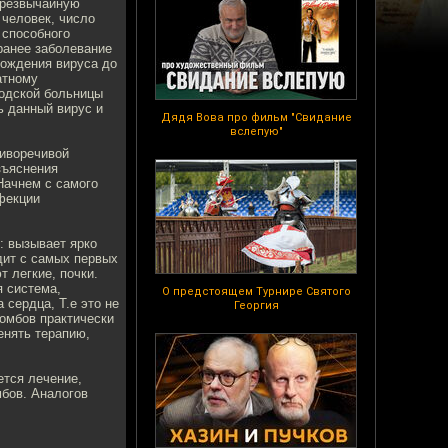
чрезвычайную
 человек, число
 способного
ранее заболевание
хождения вируса до
атному
родской больницы
ь данный вирус и
Дядя Вова про фильм "Свидание
вслепую"
тиворечивой
зъяснения
Начнем с самого
фекции
с: вызывает ярко
дит с самых первых
 легкие, почки.
я система,
О предстоящем Турнире Святого
сердца, Т.е это не
Георгия
ромбов практически
енять терапию,
ется лечение,
бов. Аналогов