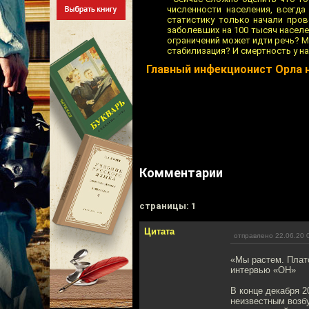
численности населения, всегд
статистику только начали пров
заболевших на 100 тысяч населе
ограничений может идти речь? 
стабилизация? И смертность у на
Главный инфекционист Орла н
Комментарии
cтраницы: 1
Цитата
отправлено 22.06.20 
«Мы растем. Плато
интервью «ОН»
В конце декабря 
неизвестным возб