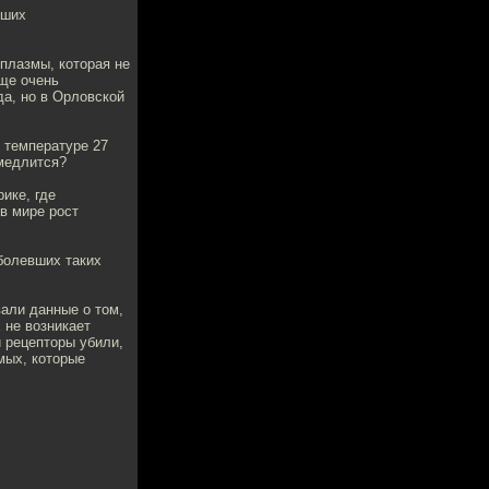
вших
 плазмы, которая не
еще очень
да, но в Орловской
и температуре 27
амедлится?
ике, где
в мире рост
аболевших таких
вали данные о том,
 не возникает
и рецепторы убили,
мых, которые