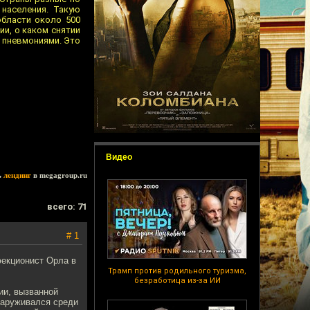
 населения. Такую
области около 500
ии, о каком снятии
 пневмониями. Это
Видео
ь
лендинг
в megagroup.ru
всего: 71
# 1
фекционист Орла в
Трамп против родильного туризма,
безработица из-за ИИ
ии, вызванной
наруживался среди