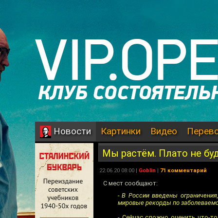
Картинки
Видео
Перев
Новости
Мы растём. Плато не бу
22.06.20 08:00 |
Goblin
|
71 комментарий
С мест сообщают:
- В России введены ограничения,
мировые рекорды по заболеваемо
- Сейчас сложно оценить что-т