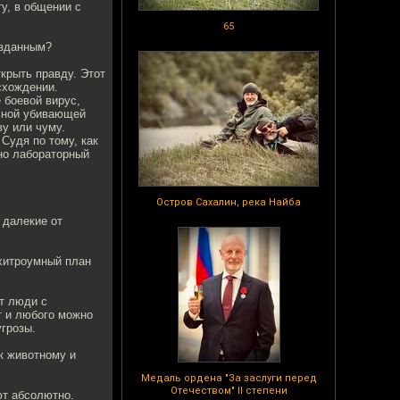
ту, в общении с
65
озданным?
ткрыть правду. Этот
схождении.
 боевой вирус,
льной убивающей
у или чуму.
 Судя по тому, как
ьно лабораторный
Остров Сахалин, река Найба
 далекие от
 хитроумный план
ют люди с
т и любого можно
угрозы.
к животному и
Медаль ордена "За заслуги перед
Отечеством" II степени
ют абсолютно.