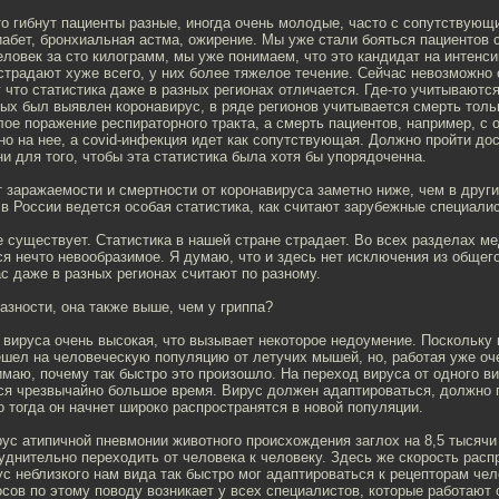
что гибнут пациенты разные, иногда очень молодые, часто с сопутствующ
абет, бронхиальная астма, ожирение. Мы уже стали бояться пациентов 
еловек за сто килограмм, мы уже понимаем, что это кандидат на интенс
традают хуже всего, у них более тяжелое течение. Сейчас невозможно 
 что статистика даже в разных регионах отличается. Где-то учитываютс
рых был выявлен коронавирус, в ряде регионов учитывается смерть толь
ое поражение респираторного тракта, а смерть пациентов, например, с 
о на нее, а covid-инфекция идет как сопутствующая. Должно пройти до
и для того, чтобы эта статистика была хотя бы упорядоченна.
т заражаемости и смертности от коронавируса заметно ниже, чем в друг
в России ведется особая статистика, как считают зарубежные специали
е существует. Статистика в нашей стране страдает. Во всех разделах м
ся нечто невообразимое. Я думаю, что и здесь нет исключения из общего
ас даже в разных регионах считают по разному.
разности, она также выше, чем у гриппа?
у вируса очень высокая, что вызывает некоторое недоумение. Поскольку
ешел на человеческую популяцию от летучих мышей, но, работая уже оче
маю, почему так быстро это произошло. На переход вируса от одного 
тся чрезвычайно большое время. Вирус должен адаптироваться, должно 
о тогда он начнет широко распространятся в новой популяции.
рус атипичной пневмонии животного происхождения заглох на 8,5 тысячи
уднительно переходить от человека к человеку. Здесь же скорость расп
ус неблизкого нам вида так быстро мог адаптироваться к рецепторам че
сов по этому поводу возникает у всех специалистов, которые работают 