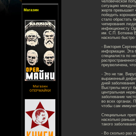
человеческой поп
ситуацию междунар
Магазин
жертв превышает 4
победить коронави
стало обрастать 
чипирования люде
инфекционисту Ор
им. С.П. Боткина 
насколько быстро
- Виктория Сергее
информации. Эта 
специалиста по н
распространенного
преувеличена, что
- Это не так. Вир
выраженный дефиц
дней заболевания 
Магазин
Выстрелы могут бы
ОПЕРМАЙКИ
центральная нервн
заболевание чисто
во всех органах. 
чтобы сам иммунит
Специальных препа
насколько раньше
такого заболевани
- Во сколько раз 