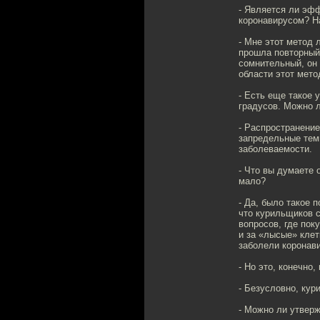
- Является ли эф
коронавирусом? Н
- Мне этот метод 
прошла повторный 
сомнительный, он 
области этот мето
- Есть еще такое 
градусов. Можно л
- Распространение
запредельные темп
заболеваемости.
- Что вы думаете 
мало?
- Да, было такое 
что курильщиков с
вопросов, где пок
и за «лысые» клет
заболели коронави
- Но это, конечно,
- Безусловно, кур
- Можно ли утвер