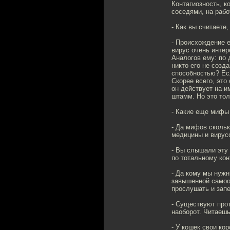
Контагиозность, к
соседями, на раб
- Как вы считаете
- Происхождение е
вирус очень интер
Аналогов ему: по 
никто его не соз
способностью? Есл
Скорее всего, это
он действует на и
штамм. Но это тол
- Какие еще мифы
- Да мифов скольк
медицины и вирус
- Вы слышали эту
по тотальному ко
- Да кому мы нужн
завышенной самоо
прослушать и запе
- Существуют про
наоборот. Читаешь
- У кошек свои ко