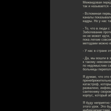
Межвидовая переда
так и называется 
- Вспоминая первы
каналы показывал
кадры. Но у нас т
- То, что в люди 
Заболевание проте
он не может идти,
пока легкие совсе
методами можно е
- У нас в стране 
- Да, мы вошли в 
к такому невозмож
по недомыслию са
больницы перепол
Я думаю, что это 
пренебрежительно
катастроф, которы
развалено, инфек
сантехнику своро
корпус, который а
Я буду неприятно
этого урок. Это б
инфекционистами, 