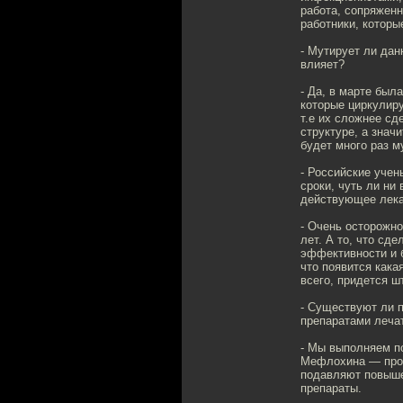
работа, сопряженн
работники, которы
- Мутирует ли дан
влияет?
- Да, в марте был
которые циркулиру
т.е их сложнее сд
структуре, а знач
будет много раз м
- Российские учен
сроки, чуть ли ни
действующее лека
- Очень осторожно
лет. А то, что сд
эффективности и б
что появится кака
всего, придется ш
- Существуют ли 
препаратами леча
- Мы выполняем п
Мефлохина — прот
подавляют повыше
препараты.