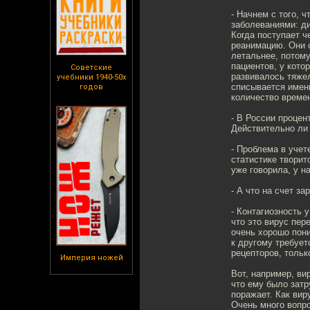
- Начнем с того, 
заболеваниями: ди
Когда поступает ч
реанимацию. Они с
летальнее, потому
пациентов, у кото
Советские
развивалось тяжел
учебники 1940-50х
списывается именн
годов
количество времен
- В России процен
Действительно ли 
- Проблема в учет
статистике творит
уже говорила, у н
- А что на счет за
- Контагиозность 
что это вирус пер
очень хорошо пони
к другому требуе
рецепторов, тольк
Империя ножей
Вот, например, ви
что ему было затр
поражает. Как вир
Очень много вопро