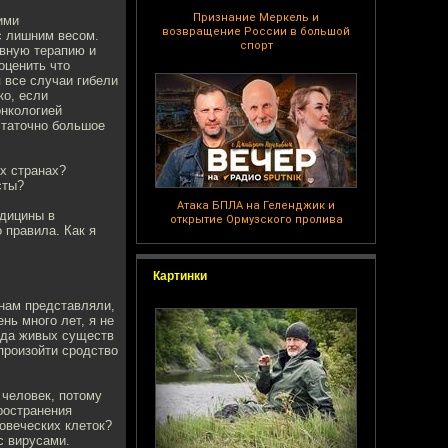
Признание Меркель и
ими
возвращение России в большой
с лишним весом.
спорт
ивную терапию и
оценить что
я все случаи гибели
ко, если
онкологией
статочно большое
их странах?
сты?
Атака БПЛА на Геленджик и
едицины в
открытие Ормузского пролива
 правила. Как я
Картинки
 нам представляли,
нь много лет, я не
вида живых существ
произойти сродство
 человек, потому
ространения
ловеческих клеток?
с вирусами.