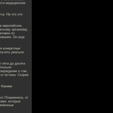
ются медицинские
са. На что это
а европейских,
ескому организму,
итивен по
живания. Он еще
.
ся конкретные
олучить реально
т пяти до десяти
ительно
тверждение о том,
 от истины. Скорее
? Какими
от Плаквенила, от
ами, которые
омбозные