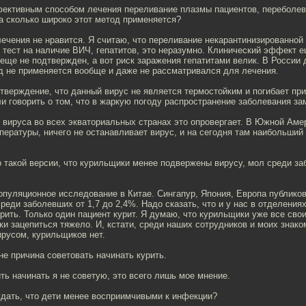
фективным способом лечения переливание плазмы пациентов, переболе
а сколько широко этот метод применяется?
лечения не нравится. Я считаю, что переливание некарантинизированной
тест на наличие ВИЧ, гепатитов, это неразумно. Клинический эффект 
еще не подтвержден, а вот риск заражения гепатитами велик. В России 
д не применяется вообще и даже не рассматривался для лечения.
утверждение, что данный вирус не является термостойким и погибает пр
и говорить о том, что в жаркую погоду распространение заболевания з
 вируса во всех экваториальных странах это опровергает. В Южной Амер
ературы, ничего не останавливает вирус, и на сегодня там наибольший 
о такой версии, что курильщики менее подвержены вирусу, мол среди з
популяционное исследование в Китае. Сингапур, Япония, Европа публико
реди заболевших от 1,7 до 2,4%. Надо сказать, что и у нас в отделениях
урить. Только один пациент курит. Я думаю, что курильщики уже все сво
ки зацепиться тяжело. И, кстати, среди наших сотрудников и моих знако
русом, курильщиков нет.
 не причина советовать начинать курить.
ить начинать я не советую, это всего лишь мое мнение.
ждать, что дети менее восприимчивыми к инфекции?