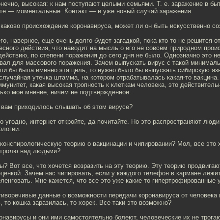
онечно, высокая: к нам поступают целыми семьями. Т. е. заражение в бы
оте — моментальные. Контакт — и уже новый случай заражения.
, каково происхождение коронавируса, может ли он быть искусственно с
го, наверное, еще очень долго будет загадкой, пока кто-то не решится о
есного действия, что наводит на мысль о его не совсем природном прои
действию, по степени поражения до сего дня не было. Однозначно это не
давал для массового поражения. Зачем выпускать вирус с такой минима
и бы была именно эта цель, то нужно было бы выпускать сибирскую язв
 случайная утечка штамма, на котором отрабатывалась какая-то вакцина.
ммунитет, какая высокая тропность к клеткам человека, это действител
ько мое мнение, ничем не подтвержденное.
 вам приходилось слышать об этом вирусе?
о угодно, интернет откройте, да почитайте. Но это распространяют люди
ологии.
 конспирологическую теорию о вакцинации и чипировании? Мол, все это
нтролю над людьми?
ы? Вот все, что хочется возразить на эту теорию. Эту теорию продвига
ценкой. Зачем нас чипировать, если у каждого телефон в кармане лежи
ленговать. Мне кажется, что все это уже какие-то гипертрофированные 
тиворечивые данные о возможности передачи коронавируса от человека 
, то кошка заразилась, то хорек. Все-таки это возможно?
ронавирусы и они ими самостоятельно болеют, человеческие их не трога