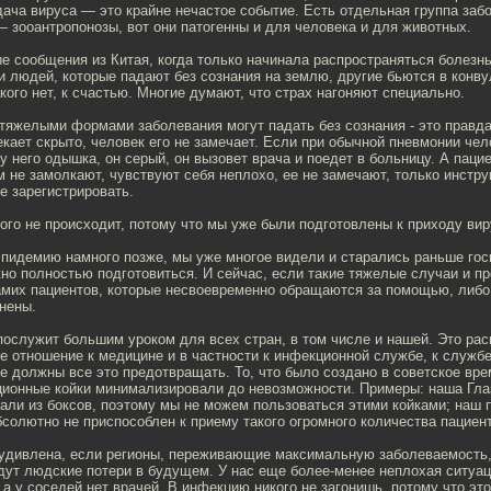
ча вируса — это крайне нечастое событие. Есть отдельная группа забо
— зооантропонозы, вот они патогенны и для человека и для животных.
е сообщения из Китая, когда только начинала распространяться болезн
и людей, которые падают без сознания на землю, другие бьются в конв
акого нет, к счастью. Многие думают, что страх нагоняют специально.
с тяжелыми формами заболевания могут падать без сознания - это правда
кает скрыто, человек его не замечает. Если при обычной пневмонии чел
 у него одышка, он серый, он вызовет врача и поедет в больницу. А пацие
м не замолкают, чувствуют себя неплохо, ее не замечают, только инст
е зарегистрировать.
этого не происходит, потому что мы уже были подготовлены к приходу ви
эпидемию намного позже, мы уже многое видели и старались раньше гос
но полностью подготовиться. И сейчас, если такие тяжелые случаи и пр
мих пациентов, которые несвоевременно обращаются за помощью, либо 
нены.
послужит большим уроком для всех стран, в том числе и нашей. Это рас
е отношение к медицине и в частности к инфекционной службе, к служб
е должны все это предотвращать. То, что было создано в советское вре
ционные койки минимализировали до невозможности. Примеры: наша Глаз
вали из боксов, поэтому мы не можем пользоваться этими койками; наш
бсолютно не приспособлен к приему такого огромного количества пациен
 удивлена, если регионы, переживающие максимальную заболеваемость, 
удут людские потери в будущем. У нас еще более-менее неплохая ситуац
а у соседей нет врачей. В инфекцию никого не загонишь, потому что эт