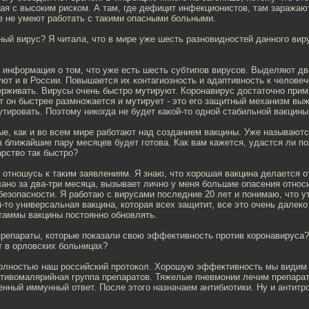
ая с высоким риском. А там, где дефицит инфекционистов, там заража
е не умеют работать с такими опасными больными.
ный вирус? Я читала, что в мире уже шесть разновидностей данного виру
а информация о том, что уже есть шесть субтипов вирусов. Выделяют дв
ют и в России. Повышается их контагиозность и адаптивность к человеч
ерживать. Вирусы очень быстро мутируют. Коронавирус достаточно прим
ит он быстрее размножается и мутирует - это его защитный механизм вы
утировать. Поэтому никогда не будет какой-то одной стабильной вакцины
ые, как и во всем мире работают над созданием вакцины. Уже называют
 в ближайшие пару месяцев будет готова. Как вам кажется, удастся ли п
рство так быстро?
 отношусь к таким заявлениям. Я знаю, что хорошая вакцина делается о
елано за два-три месяца, вызывает лично у меня большие опасения относ
езопасности. Я работаю с вирусами последние 20 лет и понимаю, что у
я-то универсальная вакцина, которая всех защитит, все это очень далеко
таммы вакцины постоянно обновлять.
препараты, которые показали свою эффективность против коронавируса
т в орловских больницах?
олностью наш российский протокол. Хорошую эффективность мы видим 
ивомалярийная группа препаратов. Тяжелые пневмонии лечим препарат
нный иммунный ответ. После этого назначаем антибиотики. Ну и антитр