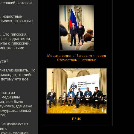
леваний, которая
ь, новостные
ульсиях, страшные
. Это гипоксия.
овек задыхается,
нты с гипоксией,
рументальными
Медаль ордена "За заслуги перед
Отечеством" II степени
руса?
питализировать. Но
оисходят, то либо
потому что все
плата за
е медицины
мя, все было
уновка, где даже
 полуразваленный
тов.
РВИО
не извлекут из
ия с
о очень сложная