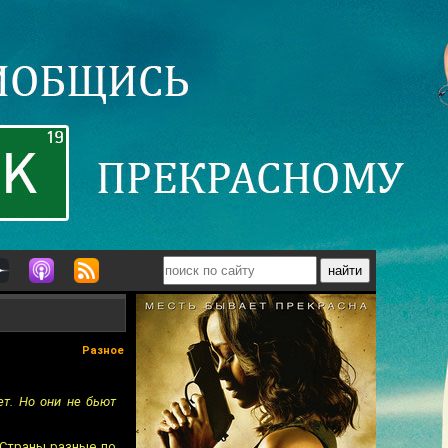
Разное
ет. Но они не бьют
 Страны разные по