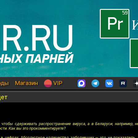
оды
Магазин
VIP
дет
 чтобы сдерживать распространение вируса, а в Беларуси, например, н
сти. Как вы это прокомментируете?
о в цифрах. Абсолютное количество заболевших — это не показатель.