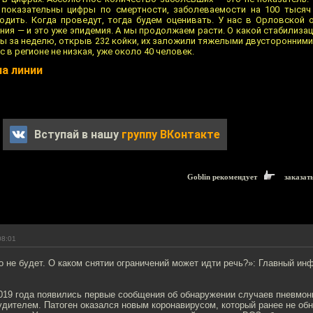
а показательны цифры по смертности, заболеваемости на 100 тысяч
одить. Когда проведут, тогда будем оценивать. У нас в Орловской 
ния — и это уже эпидемия. А мы продолжаем расти. О какой стабилизац
Мы за неделю, открыв 232 койки, их заложили тяжелыми двусторонними
с в регионе не низкая, уже около 40 человек.
а линии
Вступай в нашу
группу ВКонтакте
Goblin рекомендует
заказат
08:01
 не будет. О каком снятии ограничений может идти речь?»: Главный ин
2019 года появились первые сообщения об обнаружении случаев пневмон
удителем. Патоген оказался новым коронавирусом, который ранее не об